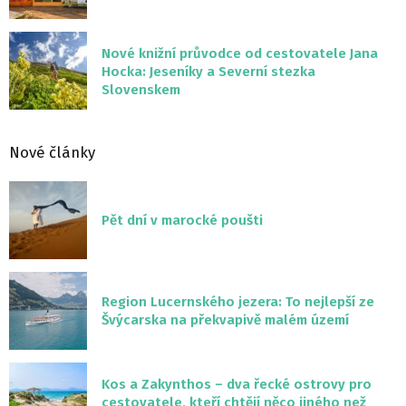
Nové knižní průvodce od cestovatele Jana
Hocka: Jeseníky a Severní stezka
Slovenskem
Nové články
Pět dní v marocké poušti
Region Lucernského jezera: To nejlepší ze
Švýcarska na překvapivě malém území
Kos a Zakynthos – dva řecké ostrovy pro
cestovatele, kteří chtějí něco jiného než