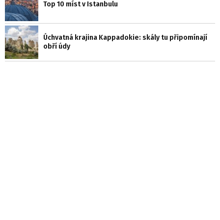
Top 10 míst v Istanbulu
Úchvatná krajina Kappadokie: skály tu připomínají
obří údy