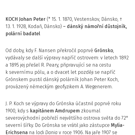
KOCH
Johan Peter
(* 15. 1. 1870, Vestenskov, Dánsko, †
13. 1. 1928, Kodaň, Dánsko)
– dánský námořní důstojník,
polární badatel
Od doby, kdy F. Nansen překročil poprvé
Grónsko
,
vydávaly se další výpravy napříč ostrovem: v letech 1892
a 1895 jej přešel R. Peary, připravující se na cestu
k severnímu pólu, a o dvacet let později se napříč
Grónskem pustil dánský polárník Johan Peter Koch,
provázený německým geofyzikem A. Wegenerem.
J. P. Koch se výpravy do Grónska účastnil poprvé roku
1900, kdy s
kapitánem Amdrupem
zkoumal
severovýchodní pobřeží největšího ostrova světa do 72°
severní šířky. Do Grónska se vrátil jako zástupce
Mylia-
Erichsena
na lodi
Dania
v roce 1906. Na jaře 1907 se