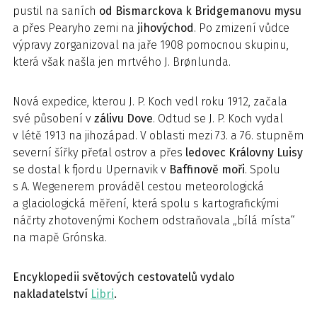
pustil na saních
od Bismarckova k Bridgemanovu mysu
a přes Pearyho zemi na
jihovýchod
. Po zmizení vůdce
výpravy zorganizoval na jaře 1908 pomocnou skupinu,
která však našla jen mrtvého J. Brønlunda.
Nová expedice, kterou J. P. Koch vedl roku 1912, začala
své působení v
zálivu Dove
. Odtud se J. P. Koch vydal
v létě 1913 na jihozápad. V oblasti mezi 73. a 76. stupněm
severní šířky přeťal ­ostrov a přes
ledovec Královny Luisy
se dostal k fjordu Upernavik v
Baffinově moři
. Spolu
s A. Wegenerem prováděl cestou meteorologická
a glaciologická měření, která spolu s kartografickými
náčrty zhotovenými Kochem odstraňovala „bílá místa“
na mapě Grónska.
Encyklopedii světových cestovatelů vydalo
nakladatelství
Libri
.