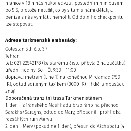
hranice v 18 h nás nakonec vzali posledním minibusem
po 5 $, protože netušili, co by s tam s námi dělali, a
peníze z nás vymlátit nemohli. Od dolního checkpointu
lze stopovat.
Adresa turkmenské ambasády:
Golestan 5th č.p. 39
Tehran
tel.: 021-22542178 (ke starému číslu přibyla 2 na začátku)
úřední hodiny: So – Čt 9:30 – 11:00
doprava: metrem (Line 1) na konečnou Mirdamad (750
IR), odtud sdíleným taxíkem (3000 IR) – řidiči ambasádu
znají
Doporučená tranzitní trasa Turkmenistánem
1. den – z íránského Mashhadu brzo ráno na přechod
Sarakhs/Saraghs, odtud do Mary, případně i prohlídka
rozsáhlých ruin Mervu
2. den – Merv (pokud ne 1. den), přesun do Ašchabatu (4