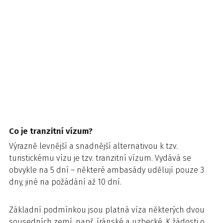
Co je tranzitní vízum?
Výrazně levnější a snadnější alternativou k tzv.
turistickému vízu je tzv. tranzitní vízum. Vydává se
obvykle na 5 dní – některé ambasády udělují pouze 3
dny, jiné na požádání až 10 dní.
Základní podmínkou jsou platná víza některých dvou
sousedních zemí, např. íránské a uzbecké. K žádosti o