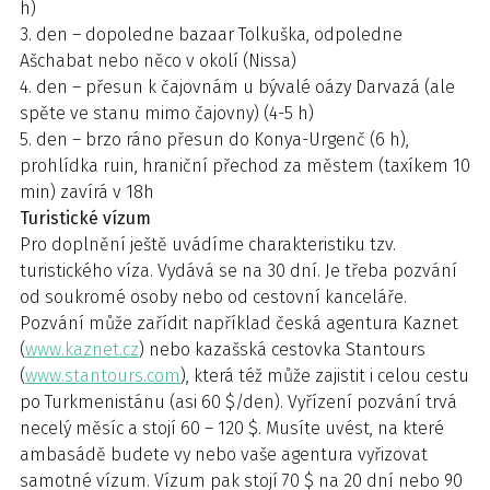
h)
3. den – dopoledne bazaar Tolkuška, odpoledne
Ašchabat nebo něco v okolí (Nissa)
4. den – přesun k čajovnám u bývalé oázy Darvazá (ale
spěte ve stanu mimo čajovny) (4-5 h)
5. den – brzo ráno přesun do Konya-Urgenč (6 h),
prohlídka ruin, hraniční přechod za městem (taxíkem 10
min) zavírá v 18h
Turistické vízum
Pro doplnění ještě uvádíme charakteristiku tzv.
turistického víza. Vydává se na 30 dní. Je třeba pozvání
od soukromé osoby nebo od cestovní kanceláře.
Pozvání může zařídit například česká agentura Kaznet
(
www.kaznet.cz
) nebo kazašská cestovka Stantours
(
www.stantours.com
), která též může zajistit i celou cestu
po Turkmenistánu (asi 60 $/den). Vyřízení pozvání trvá
necelý měsíc a stojí 60 – 120 $. Musíte uvést, na které
ambasádě budete vy nebo vaše agentura vyřizovat
samotné vízum. Vízum pak stojí 70 $ na 20 dní nebo 90