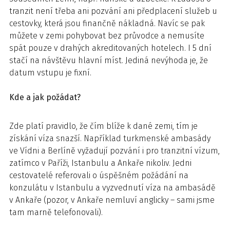
tranzit není třeba ani pozvání ani předplacení služeb u
cestovky, která jsou finančně nákladná. Navíc se pak
můžete v zemi pohybovat bez průvodce a nemusíte
spát pouze v drahých akreditovaných hotelech. I 5 dní
stačí na návštěvu hlavní míst. Jediná nevýhoda je, že
datum vstupu je fixní.
Kde a jak požádat?
Zde platí pravidlo, že čím blíže k dané zemi, tím je
získání víza snazší. Například turkmenské ambasády
ve Vídni a Berlíně vyžadují pozvání i pro tranzitní vízum,
zatímco v Paříži, Istanbulu a Ankaře nikoliv. Jedni
cestovatelé referovali o úspěšném požádání na
konzulátu v Istanbulu a vyzvednutí víza na ambasádě
v Ankaře (pozor, v Ankaře nemluví anglicky – sami jsme
tam marně telefonovali).