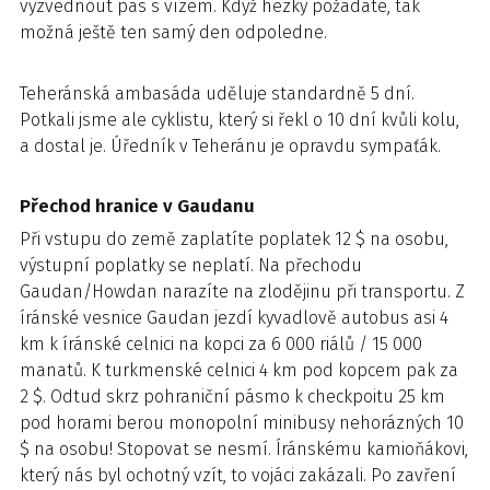
vyzvednout pas s vízem. Když hezky požádáte, tak
možná ještě ten samý den odpoledne.
Teheránská ambasáda uděluje standardně 5 dní.
Potkali jsme ale cyklistu, který si řekl o 10 dní kvůli kolu,
a dostal je. Úředník v Teheránu je opravdu sympaťák.
Přechod hranice v Gaudanu
Při vstupu do země zaplatíte poplatek 12 $ na osobu,
výstupní poplatky se neplatí. Na přechodu
Gaudan/Howdan narazíte na zlodějinu při transportu. Z
íránské vesnice Gaudan jezdí kyvadlově autobus asi 4
km k íránské celnici na kopci za 6 000 riálů / 15 000
manatů. K turkmenské celnici 4 km pod kopcem pak za
2 $. Odtud skrz pohraniční pásmo k checkpoitu 25 km
pod horami berou monopolní minibusy nehorázných 10
$ na osobu! Stopovat se nesmí. Íránskému kamioňákovi,
který nás byl ochotný vzít, to vojáci zakázali. Po zavření