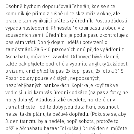
Osobně bychom doporučovali Teherán, kde se sice
komunikuje přímo z rušné ulice skrz mříž v okně, ale
pracuje tam vynikající přátelský úředník. Postup žádosti
vypadá následovně. Přinesete 1x kopii pasu a obou víz
sousedních zemí. Úředník si je podle pasu zkontroluje a
pas vám vrátí. Dobrý dojem udělá i potvrzení o
zaměstnání. Za 5 -10 pracovních dnů přijde vyjádření z
Ašchabatu, můžete si zavolat. Odpověď bývá kladná,
takže pak přijdete podruhé a vyplníte anglicky 2x žádost
o vízum, k níž přiložíte pas, 2x kopii pasu, 2x foto a 31 $.
Pozor, dolary pouze v čistých, nepopsaných,
nezpřehýbaných bankovkách! Kopírka je když tak ve
vedlejší ulici, kam vás úředník odkáže (na pas a fotky, ne
na ty dolary!). V žádosti také uvedete, na které dny
tranzit chcete – od té doby jsou data fixní, posunout
nelze, takže plánujte pečlivě dopředu. (Pokuste se, aby
3. den tranzitu byla neděle, popř. sobota, protože to
běží v Ašchabatu bazaar Tolkuška.) Druhý den si můžete