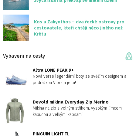
Švýcarska na překvapivě malém území
Kos a Zakynthos – dva řecké ostrovy pro
cestovatele, kteří chtějí něco jiného než
Krétu
Vybavení na cesty
Altra LONE PEAK 9+
Nová verze legendární boty se svěžím designem a
podrážkou Vibram je tu!
Devold mikina Everyday Zip Merino
Mikina na zip s volným střihem, vysokým límcem,
kapucou a velkými kapsami.
PINGUIN LIGHT TL