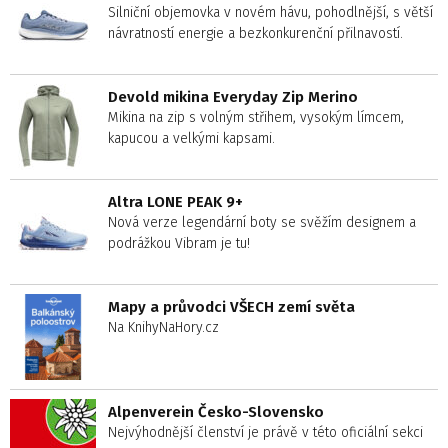
Silniční objemovka v novém hávu, pohodlnější, s větší
návratností energie a bezkonkurenční přilnavostí.
Devold mikina Everyday Zip Merino
Mikina na zip s volným střihem, vysokým límcem,
kapucou a velkými kapsami.
Altra LONE PEAK 9+
Nová verze legendární boty se svěžím designem a
podrážkou Vibram je tu!
Mapy a průvodci VŠECH zemí světa
Na KnihyNaHory.cz
Alpenverein Česko-Slovensko
Nejvýhodnější členství je právě v této oficiální sekci