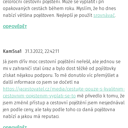
celoroční cestovní pojištění. Může se vyplatit i při
opakovaných cestách během roku. Myslím, že ho dnes
nabízí většina pojišťoven. Nejlepší je použít
srovnávač
.
ODPOVĚDĚT
KamSsa1
31.3.2022, 22:42:11
Já jsem dřív moc cestovní pojištění neřešil, ale jednou se
mi v zahraničí stal úraz a bylo dost těžké od pojíšťovky
získat nějakou podporu. To mě donutilo víc přemýšlet a
další informace co jsem se dočetl na
https://jacestovatel.cz/media/cestujte-pouze-s-kvalitnim-
cestovnim-pojistenim-vyplati-se-to
mě přivedlo k tomu, že
jsem změnil přístup a cestovní pojištění jsem nesjednával
jen podle ceny, ale taky podle toho co daná pojišťovna
nabízí a jakou má reputaci.
ODPOVĚDĚT