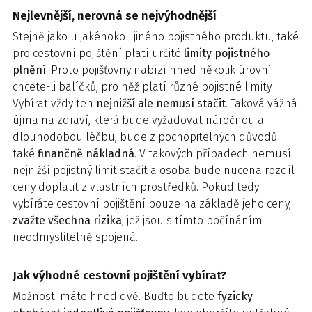
Nejlevnější, nerovná se nejvýhodnější
Stejně jako u jakéhokoli jiného pojistného produktu, také
pro cestovní pojištění platí určité
limity pojistného
plnění
. Proto pojišťovny nabízí hned několik úrovní –
chcete-li balíčků, pro něž platí různé pojistné limity.
Vybírat vždy ten
nejnižší
ale nemusí stačit
. Taková vážná
újma na zdraví, která bude vyžadovat náročnou a
dlouhodobou léčbu, bude z pochopitelných důvodů
také
finančně nákladná
. V takových případech nemusí
nejnižší pojistný limit stačit a osoba bude nucena rozdíl
ceny doplatit z vlastních prostředků. Pokud tedy
vybíráte cestovní pojištění pouze na základě jeho ceny,
zvažte všechna rizika
, jež jsou s tímto počínáním
neodmyslitelně spojená.
Jak výhodné cestovní pojištění vybírat?
Možnosti máte hned dvě. Buďto budete
fyzicky