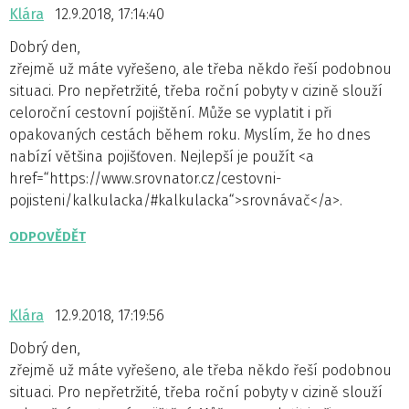
Klára
12.9.2018, 17:14:40
Dobrý den,
zřejmě už máte vyřešeno, ale třeba někdo řeší podobnou
situaci. Pro nepřetržité, třeba roční pobyty v cizině slouží
celoroční cestovní pojištění. Může se vyplatit i při
opakovaných cestách během roku. Myslím, že ho dnes
nabízí většina pojišťoven. Nejlepší je použít <a
href=“https://www.srovnator.cz/cestovni-
pojisteni/kalkulacka/#kalkulacka“>srovnávač</a>.
ODPOVĚDĚT
Klára
12.9.2018, 17:19:56
Dobrý den,
zřejmě už máte vyřešeno, ale třeba někdo řeší podobnou
situaci. Pro nepřetržité, třeba roční pobyty v cizině slouží