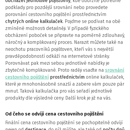
obcházet jednotlivé pojišťovny
, kde obdržíte potřebné
podklady pro pozdější srovnání nebo provedete
porovnání cestovního pojištění prostřednictvím
chytrých online kalkulaček
. Pojďme se podívat na obě
zmíněné možnosti detailněji. V případě fyzického
obcházení poboček se připravte na poměrně zdlouhavý,
náročný a komplikovaný proces. Narazit můžete také na
neochotu pracovníků pojišťoven, kteří vás s největší
pravděpodobností odkáží na internetové stránky.
Porovnávat pak mezi sebou jednotlivé nabídky je
zbytečně komplikované. Proto raději vsaďte na
srovnání
cestovního pojištění
prostřednictvím
online kalkulaček,
které je mnohonásobně snazší a zabere vám pouze pár
minut. Taková kalkulačka pro vás seřadí jednotlivé
produkty dle výsledné ceny. Další krok je již na vás.
Od čeho se odvíjí cena cestovního pojištění
Finální cena cestovního pojištění se pochopitelně odvíjí
nejen od
destinace
, do níž míříte, ale také od
počtu dnů