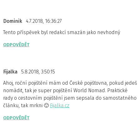
Dominik
4.7.2018, 16:36:27
Tento příspěvek byl redakcí smazán jako nevhodný
ODPOVĚDĚT
Fijalka
5.8.2018, 3:50:15
Ahoj, roční pojištění mám od České pojišťovna, pokud jedeš
nomádit, tak je super pojištění World Nomad. Praktické
rady o cestovním pojištění jsem sepsala do samostatného
článku, tak mrkni 🙂
Fijalka.cz
ODPOVĚDĚT