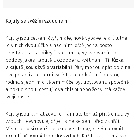
Kajuty se svěžím vzduchem
Kajuty jsou celkem čtyři, malé, nově vybavené a útulné.
Je v nich dvoulůžko a nad ním ještě jedna postel.
Prostěradla na přikrytí jsou umně vytvarovaná do
podoby jakési labutě a ozdobená květinami.
Tři lůžka
v kajutě jsou skvěle variabilní
. Páry mohou spát dole na
dvojposteli a to horní využít jako odkládací prostor,
rodina s jedním dítětem může být ubytovaná společně
a pokud spolu cestují dva chlapi nebo ženy, má každý
svoji postel.
Kajuty jsou klimatizované, nám ale ten až příliš chladivý
vzduch nevyhovuje, přijeli jsme se sem přeci zahřát!
Místo toho si otvíráme okno ve stropě, kterým
dovnitř
proudí příjemný tropický vzduch
. Každá kajuta má svou