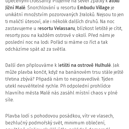
upečenými croissanty. Plujeme na sever zpátky k
atolu
Jižní Malé
. Šnorchlování u resortu
Embudu Village
je
unikátní množstvím pozorovaných žraloků. Nejsou to jen
ti maličtí útesoví, ale i několik dalších druhů. Na noc
zastavujeme u r
esortu Velassaru
, blízkost letiště je cítit,
resorty jsou na každém ostrově v okolí. Před námi je
poslední noc na lodi. Pořád si máme co říct a tak
odcházíme spát až za světla.
Další den připlouváme k l
etišti na ostrově Hulhulé
. Jak
může plavba končit, když na banánovém trsu stále ještě
třetina zbývá? Připadá nám to nespravedlivé. Týden
utekl neuvěřitelně rychle. Při odpolední prohlídce
hlavního města Malé nás zasáhl místní chaos v plné
síle.
Plavba lodí s pohodovou posádkou, vítr ve vlasech,
bezhlučný podmořský svět, minimum oblečení,