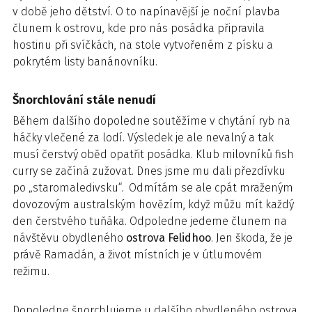
v době jeho dětství. O to napínavější je noční plavba
člunem k ostrovu, kde pro nás posádka připravila
hostinu při svíčkách, na stole vytvořeném z písku a
pokrytém listy banánovníku.
Šnorchlování stále nenudí
Během dalšího dopoledne soutěžíme v chytání ryb na
háčky vlečené za lodí. Výsledek je ale nevalný a tak
musí čerstvý oběd opatřit posádka. Klub milovníků fish
curry se začíná zužovat. Dnes jsme mu dali přezdívku
po „staromaledivsku“. Odmítám se ale cpát mraženým
dovozovým australským hovězím, když můžu mít každý
den čerstvého tuňáka. Odpoledne jedeme člunem na
návštěvu obydleného
ostrova Felidhoo
. Jen škoda, že je
právě Ramadán, a život místních je v útlumovém
režimu.
Dopoledne šnorchlujeme u dalšího obydleného ostrova