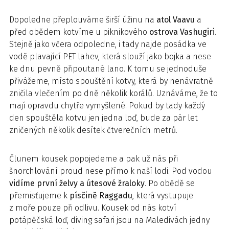
Dopoledne přeplouváme širší úžinu na
atol Vaavu
a
před obědem kotvíme u piknikového
ostrova Vashugiri
.
Stejně jako včera odpoledne, i tady najde posádka ve
vodě plavající PET lahev, která slouží jako bojka a nese
ke dnu pevně připoutané lano. K tomu se jednoduše
přivážeme, místo spouštění kotvy, která by nenávratně
zničila vlečením po dně několik korálů. Uznáváme, že to
mají opravdu chytře vymyšlené. Pokud by tady každý
den spouštěla kotvu jen jedna loď, bude za pár let
zničených několik desítek čtverečních metrů.
Člunem kousek popojedeme a pak už nás při
šnorchlování proud nese přímo k naší lodi. Pod vodou
vidíme první želvy a útesové žraloky
. Po obědě se
přemisťujeme k
písčině Raggadu
, která vystupuje
z moře pouze při odlivu. Kousek od nás kotví
potápěčská loď, diving safari jsou na Maledivách jedny