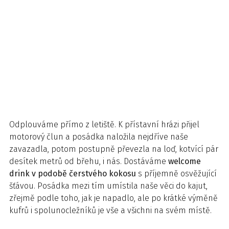
Odplouváme přímo z letiště. K přístavní hrázi přijel
motorový člun a posádka naložila nejdříve naše
zavazadla, potom postupně převezla na loď, kotvící pár
desítek metrů od břehu, i nás. Dostáváme
welcome
drink v podobě čerstvého kokosu
s příjemně osvěžující
šťávou. Posádka mezi tím umístila naše věci do kajut,
zřejmě podle toho, jak je napadlo, ale po krátké výměně
kufrů i spolunocležníků je vše a všichni na svém místě.