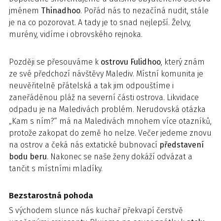
jménem
Thinadhoo
. Pořád nás to nezačíná nudit, stále
je na co pozorovat. A tady je to snad nejlepší. Želvy,
murény, vidíme i obrovského rejnoka.
Později se přesouváme k
ostrovu Fulidhoo
, který znám
ze své předchozí návštěvy Malediv. Místní komunita je
neuvěřitelně přátelská a tak jim odpouštíme i
zaneřáděnou pláž na severní části ostrova. Likvidace
odpadu je na Maledivách problém. Nerudovská otázka
„Kam s ním?“ má na Maledivách mnohem více otazníků,
protože zakopat do země ho nelze. Večer jedeme znovu
na ostrov a čeká nás extatické bubnovací
představení
bodu beru
. Nakonec se naše ženy dokáží odvázat a
tančit s místními mladíky.
Bezstarostná pohoda
S východem slunce nás kuchař překvapí čerstvě