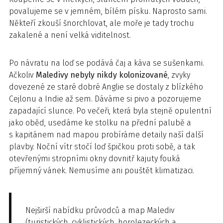
povalujeme se v jemném, bílém písku. Naprosto sami.
Někteří zkouší šnorchlovat, ale moře je tady trochu
zakalené a není velká viditelnost.
Po návratu na loď se podává čaj a káva se sušenkami.
Ačkoliv
Maledivy nebyly nikdy kolonizované
, zvyky
dovezené ze staré dobré Anglie se dostaly z blízkého
Cejlonu a Indie až sem. Dáváme si pivo a pozorujeme
zapadající slunce. Po večeři, která byla stejně opulentní
jako oběd, usedáme ke stolku na přední palubě a
s kapitánem nad mapou probíráme detaily naší další
plavby. Noční vítr stočí loď špičkou proti sobě, a tak
otevřenými stropními okny dovnitř kajuty fouká
příjemný vánek. Nemusíme ani pouštět klimatizaci.
Nejširší nabídku průvodců a map Malediv
(turistických, cyklistických, horolezeckých a