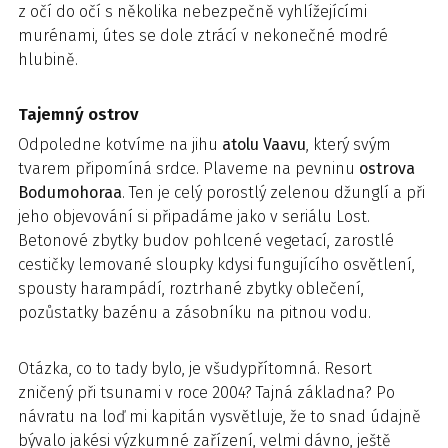
z očí do očí s několika nebezpečně vyhlížejícími
murénami, útes se dole ztrácí v nekonečné modré
hlubině.
Tajemný ostrov
Odpoledne kotvíme na jihu
atolu Vaavu
, který svým
tvarem připomíná srdce. Plaveme na pevninu
ostrova
Bodumohoraa
. Ten je celý porostlý zelenou džunglí a při
jeho objevování si připadáme jako v seriálu Lost.
Betonové zbytky budov pohlcené vegetací, zarostlé
cestičky lemované sloupky kdysi fungujícího osvětlení,
spousty harampádí, roztrhané zbytky oblečení,
pozůstatky bazénu a zásobníku na pitnou vodu.
Otázka, co to tady bylo, je všudypřítomná. Resort
zničený při tsunami v roce 2004? Tajná základna? Po
návratu na loď mi kapitán vysvětluje, že to snad údajně
bývalo jakési výzkumné zařízení, velmi dávno, ještě