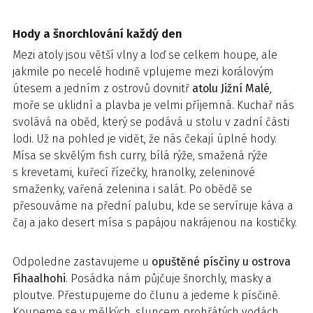
Hody a šnorchlování každý den
Mezi atoly jsou větší vlny a loď se celkem houpe, ale
jakmile po necelé hodině vplujeme mezi korálovým
útesem a jedním z ostrovů dovnitř
atolu Jižní Malé
,
moře se uklidní a plavba je velmi příjemná. Kuchař nás
svolává na oběd, který se podává u stolu v zadní části
lodi. Už na pohled je vidět, že nás čekají úplné hody.
Mísa se skvělým fish curry, bílá rýže, smažená rýže
s krevetami, kuřecí řízečky, hranolky, zeleninové
smaženky, vařená zelenina i salát. Po obědě se
přesouváme na přední palubu, kde se servíruje káva a
čaj a jako desert mísa s papájou nakrájenou na kostičky.
Odpoledne zastavujeme u
opuštěné písčiny u ostrova
Fihaalhohi
. Posádka nám půjčuje šnorchly, masky a
ploutve. Přestupujeme do člunu a jedeme k písčině.
Koupeme se v mělkých, sluncem prohřátých vodách,