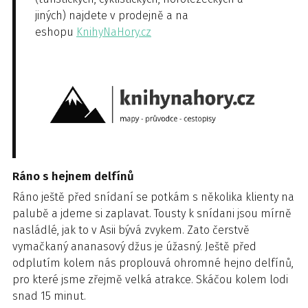
jiných) najdete v prodejně a na
eshopu
KnihyNaHory.cz
Ráno s hejnem delfínů
Ráno ještě před snídaní se potkám s několika klienty na
palubě a jdeme si zaplavat. Tousty k snídani jsou mírně
nasládlé, jak to v Asii bývá zvykem. Zato čerstvě
vymačkaný ananasový džus je úžasný. Ještě před
odplutím kolem nás proplouvá ohromné hejno delfínů,
pro které jsme zřejmě velká atrakce. Skáčou kolem lodi
snad 15 minut.