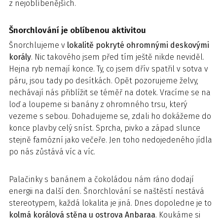
z nejoblíbenějších.
Šnorchlování je oblíbenou aktivitou
Šnorchlujeme v
lokalitě pokryté ohromnými deskovými
korály
. Nic takového jsem před tím ještě nikde neviděl.
Hejna ryb nemají konce. Ty, co jsem dřív spatřil v sotva v
páru, jsou tady po desítkách. Opět pozorujeme želvy,
nechávají nás přiblížit se téměř na dotek. Vracíme se na
loď a loupeme si banány z ohromného trsu, který
vezeme s sebou. Dohadujeme se, zdali ho dokážeme do
konce plavby celý sníst. Sprcha, pivko a západ slunce
stejně famózní jako večeře. Jen toho nedojedeného jídla
po nás zůstává víc a víc.
Palačinky s banánem a čokoládou nám ráno dodají
energii na další den. Šnorchlování se naštěstí nestává
stereotypem, každá lokalita je jiná. Dnes dopoledne je to
kolmá korálová stěna u ostrova Anbaraa
. Koukáme si