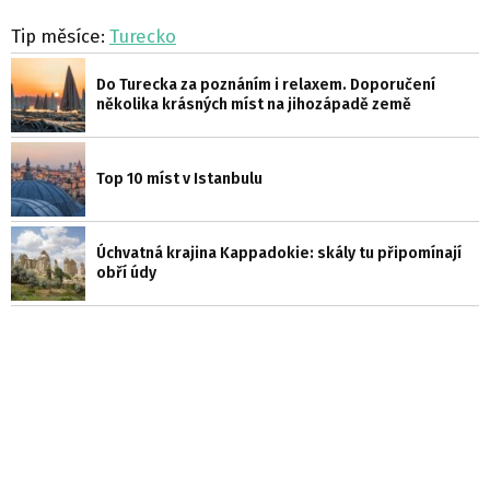
Tip měsíce:
Turecko
Do Turecka za poznáním i relaxem. Doporučení
několika krásných míst na jihozápadě země
Top 10 míst v Istanbulu
Úchvatná krajina Kappadokie: skály tu připomínají
obří údy