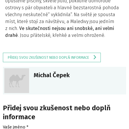
opuštěné písčiny, skvělé jídlo, poklidné domorodé
ostrovy s pár obyvateli a hlavně bezstarostná pohoda
všechny neskutečně“ vyklidnila“. Na světě je spousta
míst, které stojí za návštěvu, a Maledivy jsou jedním
z nich.
Ve skutečnosti nejsou ani snobské, ani velmi
drahé
. Jsou přátelské, křehké a velmi ohrožené.
PŘIDEJ SVOU ZKUŠENOST NEBO DOPLŇ INFORMACE
Michal Čepek
Přidej svou zkušenost nebo doplň
informace
Vaše jméno *