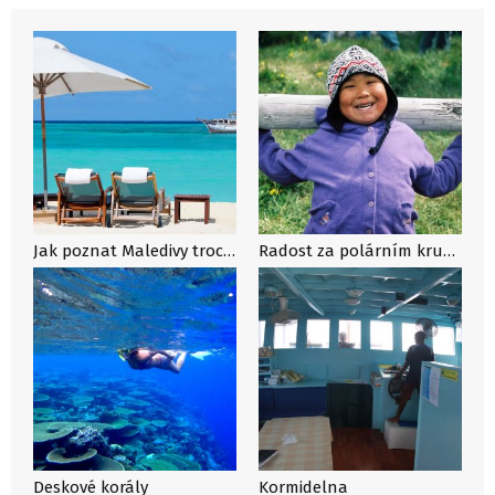
Jak poznat Maledivy trochu jinak? Obeplujte je na lodi!
Radost za polárním kruhem
Deskové korály
Kormidelna