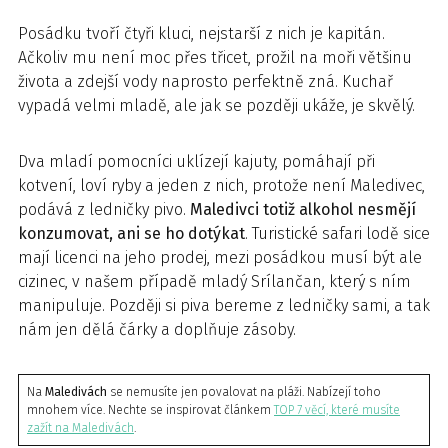
Posádku tvoří čtyři kluci, nejstarší z nich je kapitán.
Ačkoliv mu není moc přes třicet, prožil na moři většinu
života a zdejší vody naprosto perfektně zná. Kuchař
vypadá velmi mladě, ale jak se později ukáže, je skvělý.
Dva mladí pomocníci uklízejí kajuty, pomáhají při
kotvení, loví ryby a jeden z nich, protože není Maledivec,
podává z ledničky pivo.
Maledivci totiž alkohol nesmějí
konzumovat, ani se ho dotýkat
. Turistické safari lodě sice
mají licenci na jeho prodej, mezi posádkou musí být ale
cizinec, v našem případě mladý Srílančan, který s ním
manipuluje. Později si piva bereme z ledničky sami, a tak
nám jen dělá čárky a doplňuje zásoby.
Na
Maledivách
se nemusíte jen povalovat na pláži. Nabízejí toho
mnohem více. Nechte se inspirovat článkem
TOP 7 věcí, které musíte
zažít na Maledivách
.