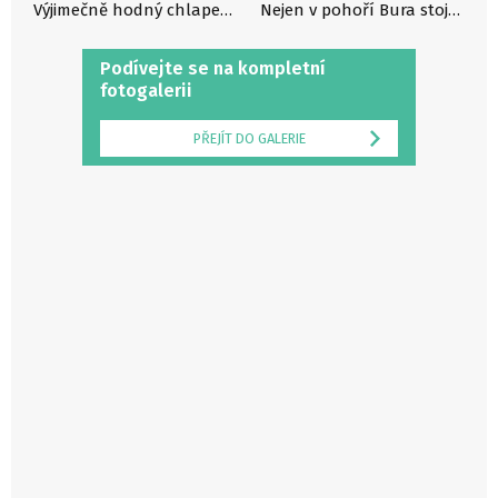
Výjimečně hodný chlapeček z vesnice u At-Tawily, Jemen
Nejen v pohoří Bura stojí jemenské vesnice na hřebenech či vrcholcích hor, Jemen
Podívejte se na kompletní
fotogalerii
PŘEJÍT DO GALERIE