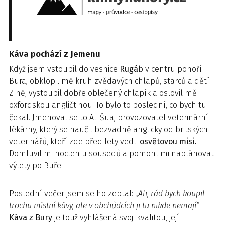
Káva pochází z Jemenu
Když jsem vstoupil do vesnice
Rugáb
v centru pohoří
Bura, obklopil mě kruh zvědavých chlapů, starců a dětí.
Z něj vystoupil dobře oblečený chlapík a oslovil mě
oxfordskou angličtinou. To bylo to poslední, co bych tu
čekal. Jmenoval se to Ali Šua, provozovatel veterinární
lékárny, který se naučil bezvadně anglicky od britských
veterinářů, kteří zde před lety vedli
osvětovou misi.
Domluvil mi nocleh u sousedů a pomohl mi naplánovat
výlety po Buře.
Poslední večer jsem se ho zeptal: „
Ali, rád bych koupil
trochu místní kávy, ale v obchůdcích ji tu nikde nemají
.“
Káva z Bury
je totiž vyhlášená svoji kvalitou, její