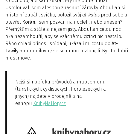
k odchodu, ale sám zůstal. Prý mě bude hlídat.
Usmlouval jsem alespoň zhasnutí žárovky. Abdullah si
místo ní zapálil svíčku, položil svůj
al-kalaš
před sebe a
otevřel
Korán
. Jsem pozván na nocleh, nebo unesen?
Přemýšlím a stále si nejsem jistý. Abdullah celou noc
oka nezamhouřil, aby se vzácnému cizinci nic nestalo.
Ráno chlapi přinesli snídani, ukázali mi cestu do
At-
Tawily
a mírumilovně se se mnou rozloučili. Byli to dobří
muslimové.
Nejširší nabídku průvodců a map Jemenu
(turistických, cyklistických, horolezeckých a
jiných) najdete v prodejně a na
eshopu
KnihyNaHory.cz