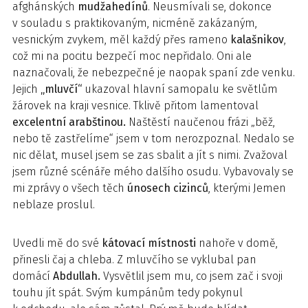
afghánských
mudžahedínů
. Neusmívali se, dokonce
v souladu s praktikovaným, nicméně zakázaným,
vesnickým zvykem, měl každý přes rameno
kalašnikov
,
což mi na pocitu bezpečí moc nepřidalo. Oni ale
naznačovali, že nebezpečné je naopak spaní zde venku.
Jejich
„mluvčí“
ukazoval hlavní samopalu ke světlům
žárovek na kraji vesnice. Tklivě přitom lamentoval
excelentní arabštinou.
Naštěstí naučenou frázi „běž,
nebo tě zastřelíme“ jsem v tom nerozpoznal. Nedalo se
nic dělat, musel jsem se zas sbalit a jít s nimi. Zvažoval
jsem různé scénáře mého dalšího osudu. Vybavovaly se
mi zprávy o všech těch
únosech cizinců
, kterými Jemen
neblaze proslul.
Uvedli mě do své
kátovací místnosti
nahoře v domě,
přinesli čaj a chleba. Z mluvčího se vyklubal pan
domácí
Abdullah.
Vysvětlil jsem mu, co jsem zač i svoji
touhu jít spát. Svým kumpánům tedy pokynul