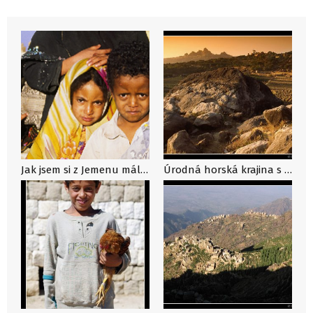
Jak jsem si z Jemenu málem odvezl dvouleté dítě
Úrodná horská krajina s městem At-Tawila v pozadí, Jemen