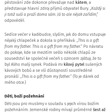
pěstování zde dokonce převažuje nad
kátem
, a
představuje hlavní zdroj příjmů obyvatel Bury. „
Každý si
ji totiž suší a praží doma sám. Já to ale nějak zařídím
,“
odpověděl.
Sedíce večer v kadibudce, slyším, jak do domu vstupuje
nějaký chlapeček a dokola si přeříkává: „
This is a gift
from my father. This is a gift from my father.
“ Po návratu
do pokoje, kde se mezitím sešlo několik chlapů ze
sousedství ke společné večeři s cizincem zjišťuji, že to
byl Aliho malý synek. Podává mi
kilový pytel
sušených
kávových bobů a se vší důstojností soustředěně
pronáší: „
This is a gift from my father.
“ (To je dárek od
mého otce.)
Děti, boží požehnání
Děti jsou pro muslimy v souladu s jejich vírou božím
požehnáním. Jemenské rodiny mívají průměrně
šest až