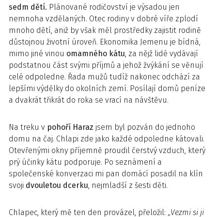
sedm dětí.
Plánované rodičovství je výsadou jen
nemnoha vzdělaných. Otec rodiny v dobré víře zplodí
mnoho dětí, aniž by však měl prostředky zajistit rodině
důstojnou životní úroveň. Ekonomika Jemenu je bídná,
mimo jiné vinou
omamného kátu
, za nějž lidé vydávají
podstatnou část svými příjmů a jehož žvýkání se věnují
celé odpoledne. Řada mužů tudíž nakonec odchází za
lepšími výdělky do okolních zemí. Posílají domů peníze
a dvakrát třikrát do roka se vrací na návštěvu.
Na treku v
pohoří Haraz
jsem byl pozván do jednoho
domu na čaj. Chlapi zde jako každé odpoledne kátovali.
Otevřenými okny příjemně proudil čerstvý vzduch, který
prý účinky kátu podporuje. Po seznámení a
společenské konverzaci mi pan domácí posadil na klín
svoji
dvouletou dcerku
, nejmladší z šesti děti.
Chlapec, který mě ten den provázel, přeložil: „
Vezmi si ji