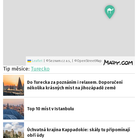
Leaflet
|
©Seznam.cz a.s., | ©OpenStreetMap
Tip měsíce:
Turecko
Do Turecka za poznáním i relaxem. Doporučení
několika krásných míst na jihozápadě země
Top 10 míst v Istanbulu
Úchvatná krajina Kappadokie: skály tu připomínají
obří údy