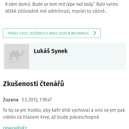
k vám domů. Bude se tam mít lépe než tady.
“ Bylo velmi
těžké zdůvodnit mé odmítnutí, myslel to vážně…
PŘIDEJ SVOU ZKUŠENOST NEBO DOPLŇ INFORMACE
Lukáš Synek
Zkušenosti čtenářů
Zuzana
5.5.2012, 1:18:47
To by se jim hodilo, aby kafir dítě vychoval a ono se jim pak
vrátilo za hlasem krve, až bude práceschopné.
ODPOVĚDĚT