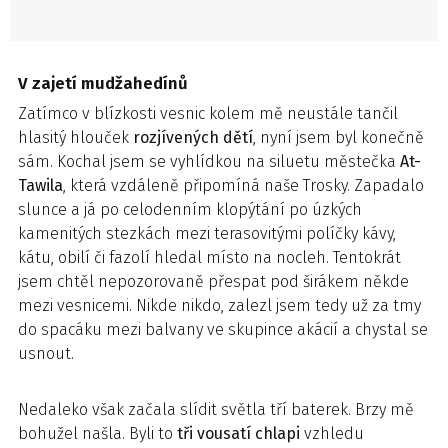
V zajetí mudžahedínů
Zatímco v blízkosti vesnic kolem mě neustále tančil
hlasitý hlouček
rozjívených dětí
, nyní jsem byl konečně
sám. Kochal jsem se vyhlídkou na siluetu městečka
At-
Tawila
, která vzdáleně připomíná naše Trosky. Zapadalo
slunce a já po celodenním klopýtání po úzkých
kamenitých stezkách mezi terasovitými políčky kávy,
kátu, obilí či fazolí hledal místo na nocleh. Tentokrát
jsem chtěl nepozorovaně přespat pod širákem někde
mezi vesnicemi. Nikde nikdo, zalezl jsem tedy už za tmy
do spacáku mezi balvany ve skupince akácií a chystal se
usnout.
Nedaleko však začala slídit světla tří baterek. Brzy mě
bohužel našla. Byli to
tři vousatí chlapi
vzhledu