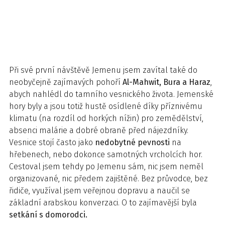
Při své první návštěvě Jemenu jsem zavítal také do
neobyčejně zajímavých pohoří
Al-Mahwit, Bura a Haraz
,
abych nahlédl do tamního vesnického života. Jemenské
hory byly a jsou totiž hustě osídlené díky příznivému
klimatu (na rozdíl od horkých nížin) pro zemědělství,
absenci malárie a dobré obraně před nájezdníky.
Vesnice stojí často jako
nedobytné pevnosti
na
hřebenech, nebo dokonce samotných vrcholcích hor.
Cestoval jsem tehdy po Jemenu sám, nic jsem neměl
organizované, nic předem zajištěné. Bez průvodce, bez
řidiče, využíval jsem veřejnou dopravu a naučil se
základní arabskou konverzaci. O to zajímavější byla
setkání s domorodci.