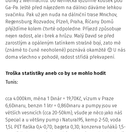
buňky z Wermachtu. Do Německa vjíždíme kousek pod
Ga-Pa. Ještě před nájezdem na dálnici dáváme lehkou
svačinku. Pak už jen nuda na dálniční trase Mnichov,
Regensburg, Rozvadov, Plzeň, Praha, Říčany. Domů
přijíždíme kolem čtvrté odpoledne. Příjezd způsobuje
nejen radost, ale i brek a hrůzu. Malý David se před
zarostlým a opáleným tatínkem strašně bojí, zato mě
(známé to čuně neoholené) poznává okamžitě 🙂 U nás
doma všechno v pohodě, radost střídá překvapení.
Troška statistiky aneb co by se mohlo hodit
Tunis:
cca 4.000km, měna 1 Dinár = 19,70Kč, vízum v Praze
6,6Dinaru, benzin 1 litr = 0,86Dinaru a pumpy jsou ve
větších vesnicích (cca 20-50km), všude je něco jako náš
Special a u většiny pump i Natural95, kemp 2-5D, voda
1,5L PET flaška 0,4-0,7D, bageta 0,3D, konzerva tuňáků 1,5-