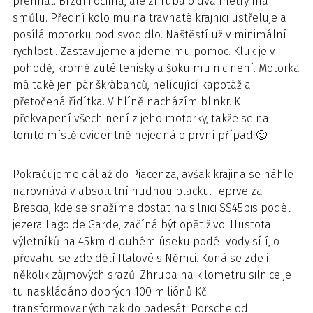
přehnal. Brzdí i očima, ale zhruba o dva metry má
smůlu. Přední kolo mu na travnaté krajnici ustřeluje a
posílá motorku pod svodidlo. Naštěstí už v minimální
rychlosti. Zastavujeme a jdeme mu pomoc. Kluk je v
pohodě, kromě zuté tenisky a šoku mu nic není. Motorka
má také jen pár škrábanců, nelícující kapotáž a
přetočená řídítka. V hlíně nacházím blinkr. K
překvapení všech není z jeho motorky, takže se na
tomto místě evidentně nejedná o první případ 🙂
Pokračujeme dál až do Piacenza, avšak krajina se náhle
narovnává v absolutní nudnou placku. Teprve za
Brescia, kde se snažíme dostat na silnici SS45bis podél
jezera Lago de Garde, začíná být opět živo. Hustota
výletníků na 45km dlouhém úseku podél vody sílí, o
převahu se zde dělí Italové s Němci. Koná se zde i
několik zájmových srazů. Zhruba na kilometru silnice je
tu naskládáno dobrých 100 miliónů Kč
transformovaných tak do padesáti Porsche od