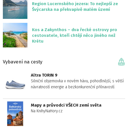
Region Lucernského jezera: To nejlepší ze
Švýcarska na překvapivě malém území
Kos a Zakynthos – dva řecké ostrovy pro
cestovatele, kteří chtějí něco jiného než
Krétu
Vybavení na cesty
Altra TORIN 9
Silniční objemovka v novém hávu, pohodlnější, s větší
návratností energie a bezkonkurenční přilnavostí.
Mapy a průvodci VŠECH zemí světa
Na KnihyNaHory.cz