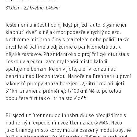
31.den – 22.května, 646km
Ještě není ani šest hodin, když přijíždí auto. Slyšíme jen
klapnutí dveří a nějak moc podezřele rychlý odjezd.
Nechceme mít problémy s majitelem nebo policií, takže
urychleně balíme a odjíždíme o pár kilometrů dál k
nějaké zastávce. Při snídani okolo projíždí cykloturista s
českou vlaječkou, zato my lenoši místo kalorií
spalujeme benzín. Nejen v jídle, ale i v konzumaci
benzínu nad Honzou vedu. Nahoře na Brenneru u první
rakouské pumpy Honza bere jen 22,2litru, což při ujetí
511km znamená průměr 4,3 l/100km! Mě to po celou
dobu žere furt tak o litr na sto víc 🙁
Při sjezdu z Brenneru do Innsbrucku se předjíždíme s
nádherným expedičním vozítkem značky MAN. Něco
jako Unimog, místo korby má ale osazený modul obytné