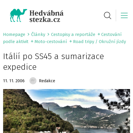
Homepage
Články
Cestopisy a reportáže
Cestování
podle aktivit
Moto-cestování
Road tripy / Okružní jízdy
Itálií po SS45 a sumarizace
expedice
11. 11. 2006
Redakce