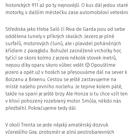
historických 911 až po ty nejnovější. O kus dál jedou staré
motorky, v dalším městečku zase automobiloví veteráni.
Střediska jako třeba Saló čí Riva de Garda jsou od sebe
oddělena tunely v příkrých skalách. Jezero je plné
surfařů, motorových člunů, ale i plavidel poháněných
křídlem z paraglidu. Bohužel zasněžené vrcholky hor,
tyčící se skoro kolmo z jezera několik stovek metrů,
nejsou díky oparu skoro vůbec vidět 🙁 Opouštíme
jezero a opět už v horách se přesouváme dál na sever k
Bolzanu a Brixenu. Cestou se ještě zastavujeme na
místě našeho prvního noclehu. Je teprve kolem páté,
takže na spaní je ještě brzy. Ale Honza si tu chce vzít ten
v křoví pohozený rozebraný motor. Smůla, někdo nás
předběhl. Pokračujeme tedy dál.
V okolí Trenta se jede nějaký amatérský dozvuk
včerejšího Gira, protisměr je plný pestrobarevných