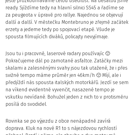
ještě prozkoumáváme celou usedlost. Na desátou jsme
ready. Sjíždíme tedy na hlavní silnici SS45 a řadíme se
za peugeota v úpravě pro rallye. Najednou se objevují
další a další. V městečku Montebruno je zřejmě začátek
erzety a jedeme tedy po spojovací etapě. Všude je
spousta filmujících diváků, policajty nevyjímaje.
Jsou tu i pracovně, laserové radary používajíc 🙁
Pokračujeme dál po zamotané asfaltce. Zatáčky mezi
skalami a zalesněnými svahy jsou tak utažené, že i přes
svižné tempo máme průměr jen 46km/h 🙁 Míjí, ale i
předjíždí nás spousta italských motorkářů. Jezdí se sem
na víkend evidentně vyvenčit, nasazené tempo je
vskutku nevídané. Bohužel jeden z nich to v protisměru
posílá do svodidel.
Rovinka se po výjezdu z obce nenápadně zavírá
doprava. Kluk na nové R1 to s nájezdovou rychlostí