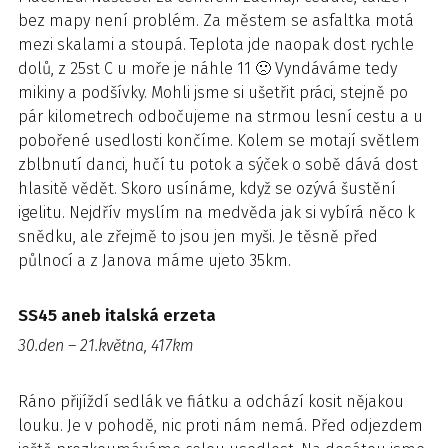
bez mapy není problém. Za městem se asfaltka motá
mezi skalami a stoupá. Teplota jde naopak dost rychle
dolů, z 25st C u moře je náhle 11 🙁 Vyndáváme tedy
mikiny a podšívky. Mohli jsme si ušetřit práci, stejně po
pár kilometrech odbočujeme na strmou lesní cestu a u
pobořené usedlosti končíme. Kolem se motají světlem
zblbnutí danci, hučí tu potok a sýček o sobě dává dost
hlasitě vědět. Skoro usínáme, když se ozývá šustění
igelitu. Nejdřív myslím na medvěda jak si vybírá něco k
snědku, ale zřejmě to jsou jen myši. Je těsně před
půlnocí a z Janova máme ujeto 35km.
SS45 aneb italská erzeta
30.den – 21.května, 417km
Ráno přijíždí sedlák ve fiátku a odchází kosit nějakou
louku. Je v pohodě, nic proti nám nemá. Před odjezdem