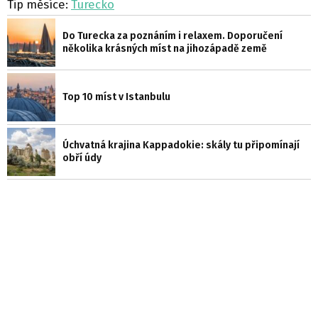
Tip měsíce:
Turecko
Do Turecka za poznáním i relaxem. Doporučení
několika krásných míst na jihozápadě země
Top 10 míst v Istanbulu
Úchvatná krajina Kappadokie: skály tu připomínají
obří údy