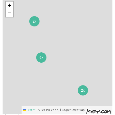
+
−
2x
6x
2x
Leaflet
|
©Seznam.cz a.s., | ©OpenStreetMap