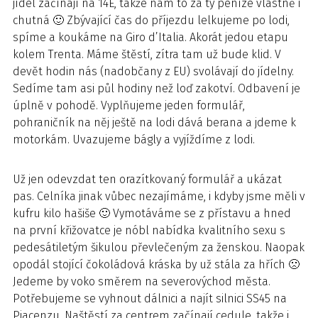
jídel začínají na 14E, takže nám to za ty peníze vlastně i
chutná 🙂 Zbývající čas do příjezdu lelkujeme po lodi,
spíme a koukáme na Giro d’Italia. Akorát jedou etapu
kolem Trenta. Máme štěstí, zítra tam už bude klid. V
devět hodin nás (nadobčany z EU) svolávají do jídelny.
Sedíme tam asi půl hodiny než loď zakotví. Odbavení je
úplně v pohodě. Vyplňujeme jeden formulář,
pohraničník na něj ještě na lodi dává berana a jdeme k
motorkám. Uvazujeme bágly a vyjíždíme z lodi.
Už jen odevzdat ten orazítkovaný formulář a ukázat
pas. Celníka jinak vůbec nezajímáme, i kdyby jsme měli v
kufru kilo hašiše 🙂 Vymotáváme se z přístavu a hned
na první křižovatce je nóbl nabídka kvalitního sexu s
pedesátiletým šikulou převlečeným za ženskou. Naopak
opodál stojící čokoládová kráska by už stála za hřích 🙁
Jedeme by voko směrem na severovýchod města.
Potřebujeme se vyhnout dálnici a najít silnici SS45 na
Piacenzu. Naštěstí za centrem začínají cedule, takže i