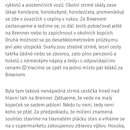
cyklistů a asistenčních vozů. Okolní strmé skály zase
lákají horolezce, horolezkyně, horolezčata, promenádují
se zde v úvazcích s cepíny v rukou. Za Brixenem
zastavujeme a radíme se, co dál. Jestli pokračovat ještě
na Brenner nebo to zapíchnout v okolních kopcích.
Druhá možnost se po desetikilometrovém průzkumu
jeví jako utopická. Svahy jsou strašně strmé, lesní cesty
takřka žádné nebo se závorou, zato plno penzionů a
hotelů s německými nápisy a tedy i s odpovídajícími
cenami 🙁 Vracíme se zpět na jedno místo pár kiláků za
Brixenem.
Byla tam taková nenápadná strmá cestička hned nad
hlavní tah na Brenner. Zjišťujeme, že vede na malý
kopeček se sadem jabloní. Nikdo tu není, tedy není
koho se ptát. Za předpokladu, že mlčení znamená
souhlas stavíme na travnatém plácku stan a vrháme se
na v supermarketu zakoupenou zdravou výživu. Houska,