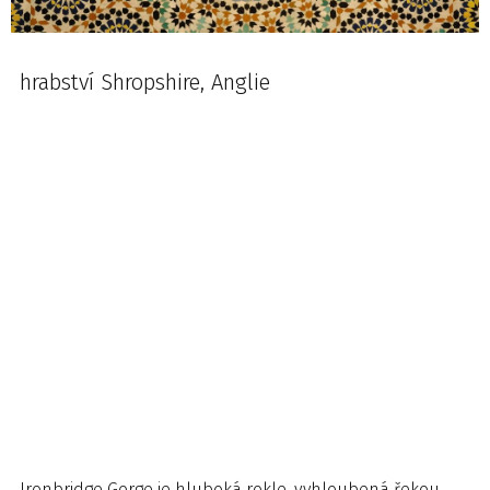
hrabství Shropshire, Anglie
Ironbridge Gorge je hluboká rokle, vyhloubená řekou