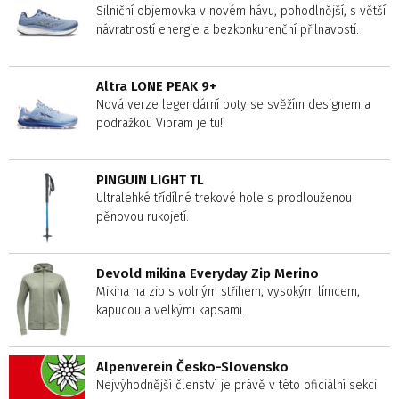
Silniční objemovka v novém hávu, pohodlnější, s větší
návratností energie a bezkonkurenční přilnavostí.
Altra LONE PEAK 9+
Nová verze legendární boty se svěžím designem a
podrážkou Vibram je tu!
PINGUIN LIGHT TL
Ultralehké třídílné trekové hole s prodlouženou
pěnovou rukojetí.
Devold mikina Everyday Zip Merino
Mikina na zip s volným střihem, vysokým límcem,
kapucou a velkými kapsami.
Alpenverein Česko-Slovensko
Nejvýhodnější členství je právě v této oficiální sekci