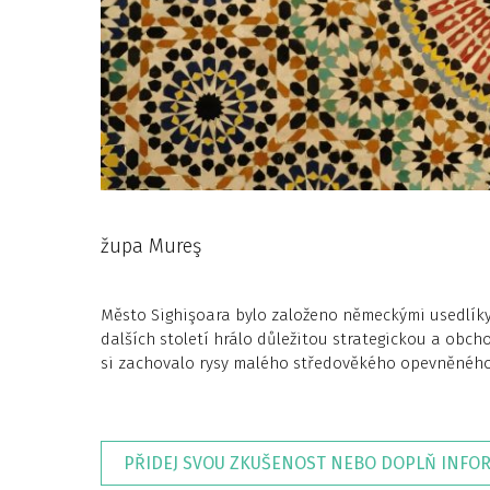
župa Mureş
Město Sighişoara bylo založeno německými usedlíky, ř
dalších století hrálo důležitou strategickou a obch
si zachovalo rysy malého středověkého opevněnéh
PŘIDEJ SVOU ZKUŠENOST NEBO DOPLŇ INFO