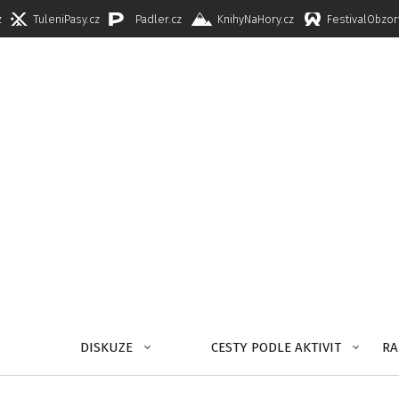
z
TuleniPasy.cz
Padler.cz
KnihyNaHory.cz
FestivalObzor
DISKUZE
CESTY PODLE AKTIVIT
RA