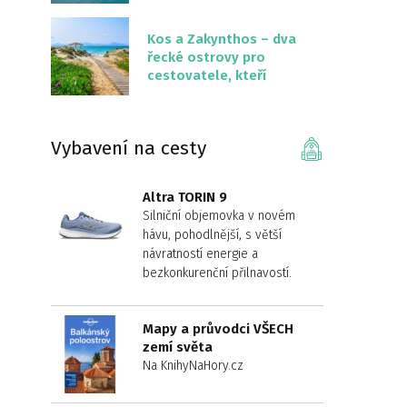
překvapivě malém
území
Kos a Zakynthos – dva
řecké ostrovy pro
cestovatele, kteří
chtějí něco jiného než
Krétu
Vybavení na cesty
Altra TORIN 9
Silniční objemovka v novém
hávu, pohodlnější, s větší
návratností energie a
bezkonkurenční přilnavostí.
Mapy a průvodci VŠECH
zemí světa
Na KnihyNaHory.cz