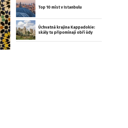
Top 10 míst v Istanbulu
Úchvatná krajina Kappadokie:
skály tu připomínají obří údy