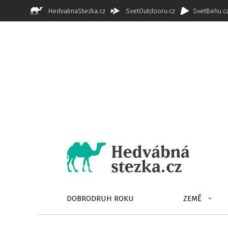
HedvabnaStezka.cz
SvetOutdooru.cz
SvetBehu.c
DOBRODRUH ROKU
ZEMĚ