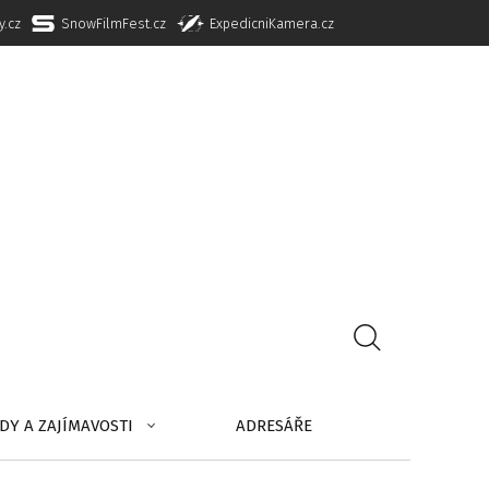
y.cz
SnowFilmFest.cz
ExpedicniKamera.cz
DY A ZAJÍMAVOSTI
ADRESÁŘE