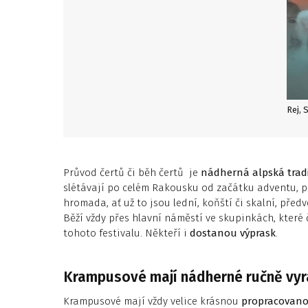
Rej, 
Průvod čertů či běh čertů je
nádherná alpská trad
slétávají po celém Rakousku od začátku adventu, pře
hromada, ať už to jsou lední, koňští či skalní, p
Běží vždy přes hlavní náměstí ve skupinkách, které 
tohoto festivalu. Někteří i
dostanou výprask
.
Krampusové mají nádherné ručně vy
Krampusové mají vždy velice krásnou
propracovan