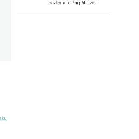
bezkonkurenční přilnavostí.
usku