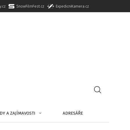
y.cz
SnowFilmFest.cz
ExpedicniKamera.cz
DY A ZAJÍMAVOSTI
ADRESÁŘE