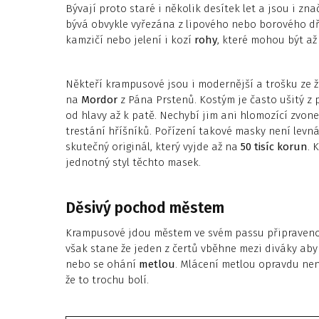
Bývají proto staré i několik desítek let a jsou i zn
bývá obvykle vyřezána z lipového nebo borového dře
kamzičí nebo jelení i kozí
rohy
, které mohou být až
Někteří krampusové jsou i modernější a trošku ze ž
na
Mordor
z Pána Prstenů. Kostým je často ušitý z 
od hlavy až k patě. Nechybí jim ani hlomozící zvone
trestání hříšníků. Pořízení takové masky není levná
skutečný originál, který vyjde až na
50 tisíc korun
. 
jednotný styl těchto masek.
Děsivý pochod městem
Krampusové jdou městem ve svém passu připravenou 
však stane že jeden z čertů vběhne mezi diváky aby
nebo se ohání
metlou
. Mlácení metlou opravdu není
že to trochu bolí.