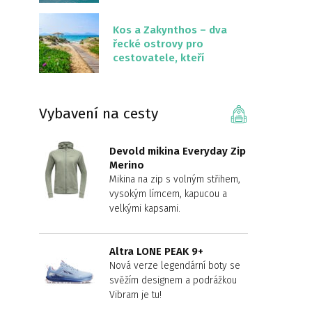
překvapivě malém
území
Kos a Zakynthos – dva
řecké ostrovy pro
cestovatele, kteří
chtějí něco jiného než
Krétu
Vybavení na cesty
Devold mikina Everyday Zip
Merino
Mikina na zip s volným střihem,
vysokým límcem, kapucou a
velkými kapsami.
Altra LONE PEAK 9+
Nová verze legendární boty se
svěžím designem a podrážkou
Vibram je tu!