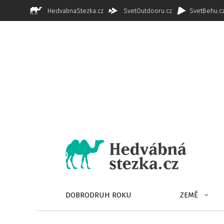
HedvabnaStezka.cz
SvetOutdooru.cz
SvetBehu.c
DOBRODRUH ROKU
ZEMĚ