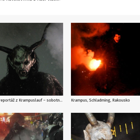
Fotoreportáž z Krampuslauf – sobotního čertovského masakru v Schladmingu
Krampus, Schladming, Rakousko