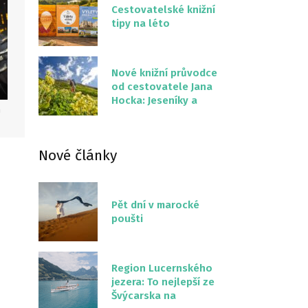
Cestovatelské knižní
tipy na léto
Nové knižní průvodce
od cestovatele Jana
Hocka: Jeseníky a
n
Severní stezka
Slovenskem
Nové články
Pět dní v marocké
poušti
Region Lucernského
jezera: To nejlepší ze
Švýcarska na