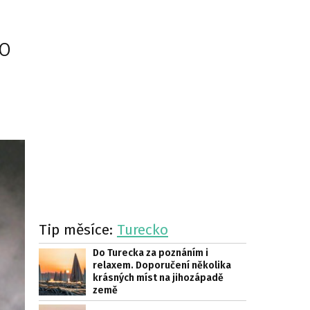
o
Tip měsíce:
Turecko
Do Turecka za poznáním i
relaxem. Doporučení několika
krásných míst na jihozápadě
země