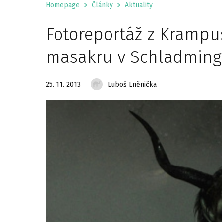
Homepage
Články
Aktuality
Fotoreportáž z Krampu
masakru v Schladmin
25. 11. 2013
Luboš Lněnička