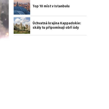
Top 10 míst v Istanbulu
Úchvatná krajina Kappadokie:
skály tu připomínají obří údy