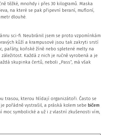
ačně těžké, mnohdy i přes 30 kilogramů. Maska
va, na které se pak připevní beraní, mufloní,
 metr dlouhé.
ánru sci-fi. Neubránil jsem se proto vzpomínkám
pravých kůží a krampusové jsou tak zakryti srstí
c, pařáty, koňské žíně nebo spletené melty na
 záležitost. Každá z nich je ručně vyrobená a je
Každá skupinka čertů, neboli „Pass“, má však
trasou, kterou hlídají organizátoři. Často se
 je pořádně vystrašil, a práská kolem sebe
bičem
 moc symbolické a už i z vlastní zkušenosti vím,