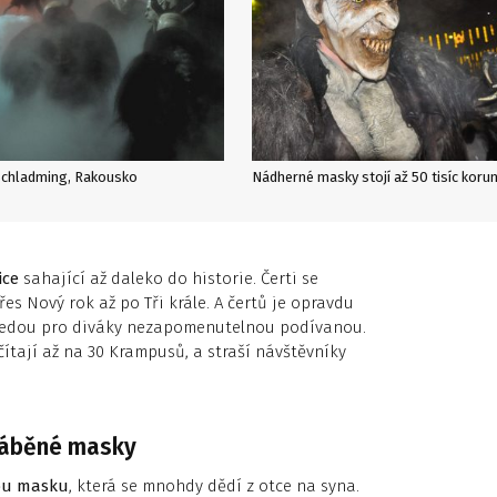
Schladming, Rakousko
Nádherné masky stojí až 50 tisíc koru
ice
sahající až daleko do historie. Čerti se
s Nový rok až po Tři krále. A čertů je opravdu
ředvedou pro diváky nezapomenutelnou podívanou.
čítají až na 30 Krampusů, a straší návštěvníky
ráběné masky
ou masku
, která se mnohdy dědí z otce na syna.