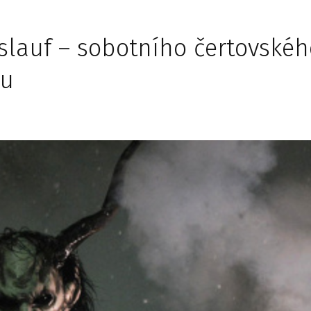
slauf – sobotního čertovskéh
gu