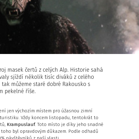
oj masek čertů z celých Alp. Historie sahá
valy sjíždí několik tisíc diváků z celého
a tak můžeme staré dobré Rakousko s
 pekelné říše.
není jen výchozím místem pro úžasnou zimní
uristiku. Vždy koncem listopadu, tentokrát to
rtů,
Krampuslauf
. Toto místo je díky jeho snadné
toho byl opravdovým důkazem. Podle odhadů
 návštěvníků z naší vlasti.