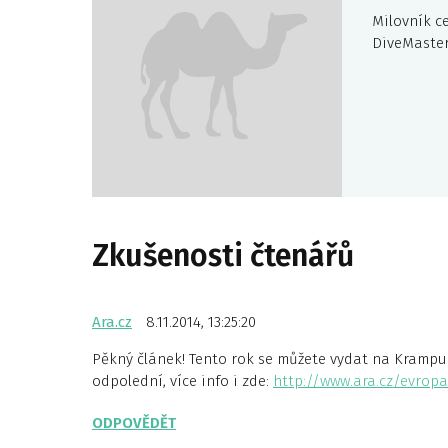
Milovník ce
DiveMaster
Zkušenosti čtenářů
Ara.cz
8.11.2014, 13:25:20
Pěkný článek! Tento rok se můžete vydat na Krampu
odpolední, více info i zde:
http://www.ara.cz/evrop
ODPOVĚDĚT