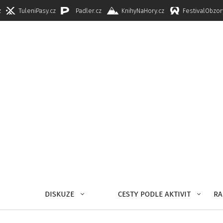
z
TuleniPasy.cz
Padler.cz
KnihyNaHory.cz
FestivalObzor
DISKUZE
CESTY PODLE AKTIVIT
RA