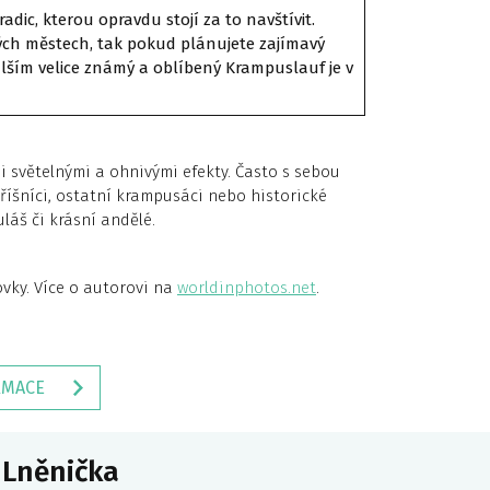
adic, kterou opravdu stojí za to
navštívit
.
kých městech, tak pokud plánujete zajímavý
lším velice známý
a oblíbený
Krampuslauf je v
i světelnými a ohnivými efekty. Často s sebou
hříšníci, ostatní krampusáci nebo historické
uláš či krásní andělé.
ovky. Více o autorovi na
worldinphotos.net
.
RMACE
 Lněnička