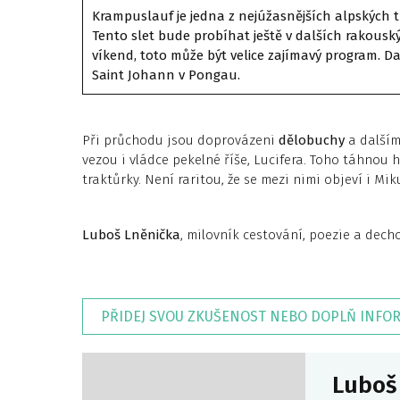
Krampuslauf je jedna z nejúžasnějších alpských tr
Tento slet bude probíhat ještě v dalších rakous
víkend,
toto
může být velice
zajímavý program. Da
Saint Johann v Pongau.
Při průchodu jsou doprovázeni
dělobuchy
a dalším
vezou i vládce pekelné říše, Lucifera. Toho táhnou 
traktůrky. Není raritou, že se mezi nimi objeví i Mik
Luboš Lněnička
, milovník cestování, poezie a dech
PŘIDEJ SVOU ZKUŠENOST NEBO DOPLŇ INFO
Luboš