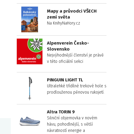
Mapy a průvodci VŠECH
zemí světa
Na KnihyNaHory.cz
Alpenverein Česko-
Slovensko
Nejvýhodnější členství je právě
v této oficiální sekci
PINGUIN LIGHT TL
Ultralehké třídílné trekové hole s
prodlouženou pěnovou rukojetí.
Altra TORIN 9
Silniční objemovka v novém
hávu, pohodlnější, s větší
návratností energie a