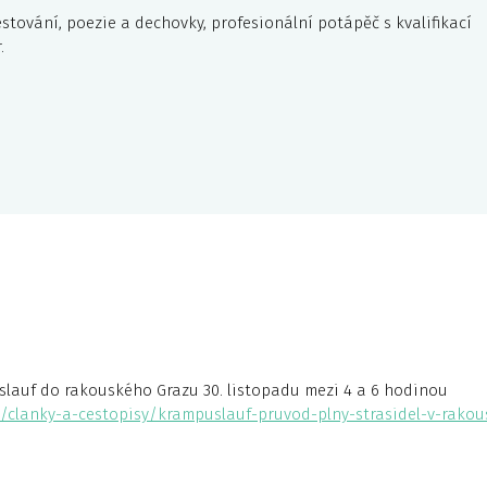
stování, poezie a dechovky, profesionální potápěč s kvalifikací
.
slauf do rakouského Grazu 30. listopadu mezi 4 a 6 hodinou
a/clanky-a-cestopisy/krampuslauf-pruvod-plny-strasidel-v-rako