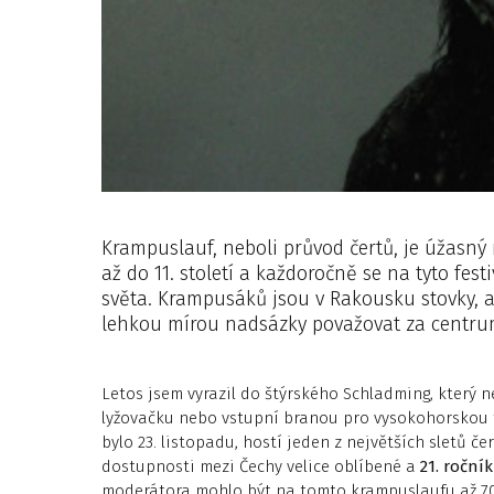
Krampuslauf, neboli průvod čertů, je úžasný r
až do 11. století a každoročně se na tyto festi
světa. Krampusáků jsou v Rakousku stovky, 
lehkou mírou nadsázky považovat za centrum
Letos jsem vyrazil do štýrského Schladming, který 
lyžovačku nebo vstupní branou pro vysokohorskou t
bylo 23. listopadu, hostí jeden z největších sletů če
dostupnosti mezi Čechy velice oblíbené a
21. ročník
moderátora mohlo být na tomto krampuslaufu až 70%