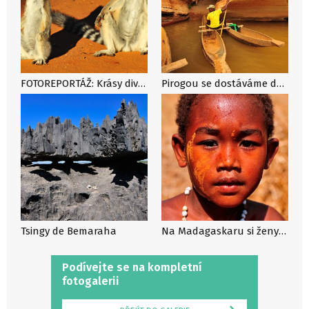
FOTOREPORTÁŽ: Krásy divokého ostrova Madagaskar
Pirogou se dostáváme do skrytých jeskyní Tsingy.
Tsingy de Bemaraha
Na Madagaskaru si ženy a dívky rády krášlí svůj obličej speciálním krémem z kůry.
Podívejte se na kompletní
fotogalerii