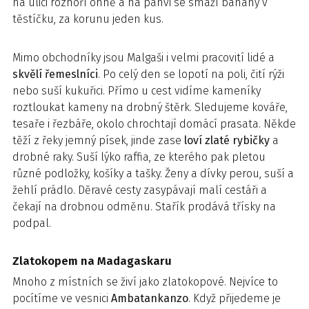
na ulici rozhoří ohně a na pánvi se smaží banány v
těstíčku, za korunu jeden kus.
Mimo obchodníky jsou Malgaši i velmi pracovití lidé a
skvělí řemeslníci
. Po celý den se lopotí na poli, čití rýži
nebo suší kukuřici. Přímo u cest vidíme kameníky
roztloukat kameny na drobný štěrk. Sledujeme kováře,
tesaře i řezbáře, okolo chrochtají domácí prasata. Někde
těží z řeky jemný písek, jinde zase
loví zlaté rybičky
a
drobné raky. Suší lýko raffia, ze kterého pak pletou
různé podložky, košíky a tašky. Ženy a dívky perou, suší a
žehlí prádlo. Děravé cesty zasypávají malí cestáři a
čekají na drobnou odměnu. Stařík prodává třísky na
podpal.
Zlatokopem na Madagaskaru
Mnoho z místních se živí jako zlatokopové. Nejvíce to
pocítíme ve vesnici
Ambatankanzo
. Když přijedeme je