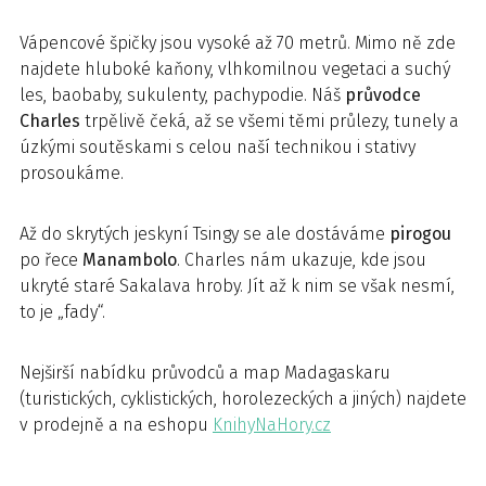
Vápencové špičky jsou vysoké až 70 metrů. Mimo ně zde
najdete hluboké kaňony, vlhkomilnou vegetaci a suchý
les, baobaby, sukulenty, pachypodie. Náš
průvodce
Charles
trpělivě čeká, až se všemi těmi průlezy, tunely a
úzkými soutěskami s celou naší technikou i stativy
prosoukáme.
Až do skrytých jeskyní Tsingy se ale dostáváme
pirogou
po řece
Manambolo
. Charles nám ukazuje, kde jsou
ukryté staré Sakalava hroby. Jít až k nim se však nesmí,
to je „fady“.
Nejširší nabídku průvodců a map Madagaskaru
(turistických, cyklistických, horolezeckých a jiných) najdete
v prodejně a na eshopu
KnihyNaHory.cz