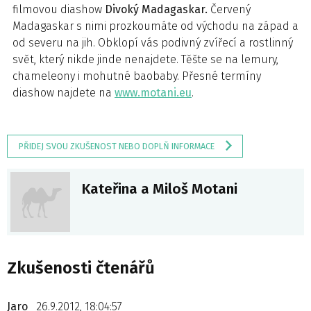
filmovou diashow
Divoký Madagaskar.
Červený
Madagaskar s nimi prozkoumáte od východu na západ a
od severu na jih. Obklopí vás podivný zvířecí a rostlinný
svět, který nikde jinde nenajdete. Těšte se na lemury,
chameleony i mohutné baobaby. Přesné termíny
diashow najdete na
www.motani.eu
.
PŘIDEJ SVOU ZKUŠENOST NEBO DOPLŇ INFORMACE
Kateřina a Miloš Motani
Zkušenosti čtenářů
Jaro
26.9.2012, 18:04:57