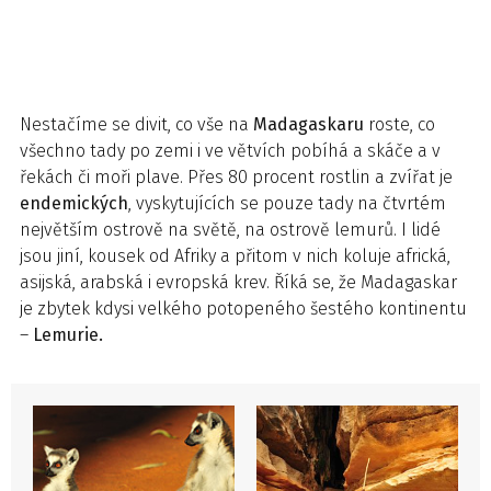
Nestačíme se divit, co vše na
Madagaskaru
roste, co
všechno tady po zemi i ve větvích pobíhá a skáče a v
řekách či moři plave. Přes 80 procent rostlin a zvířat je
endemických
, vyskytujících se pouze tady na čtvrtém
největším ostrově na světě, na ostrově lemurů. I lidé
jsou jiní, kousek od Afriky a přitom v nich koluje africká,
asijská, arabská i evropská krev. Říká se, že Madagaskar
je zbytek kdysi velkého potopeného šestého kontinentu
–
Lemurie.