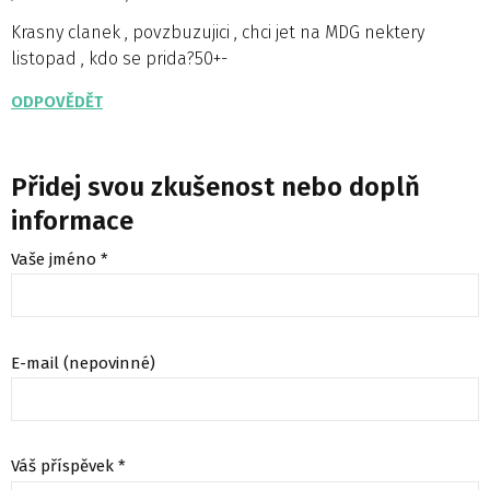
Krasny clanek , povzbuzujici , chci jet na MDG nektery
listopad , kdo se prida?50+-
ODPOVĚDĚT
Přidej svou zkušenost nebo doplň
informace
Vaše jméno *
E-mail (nepovinné)
Váš příspěvek *