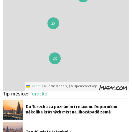
3x
2x
Leaflet
|
©Seznam.cz a.s., | ©OpenStreetMap
Tip měsíce:
Turecko
Do Turecka za poznáním i relaxem. Doporučení
několika krásných míst na jihozápadě země