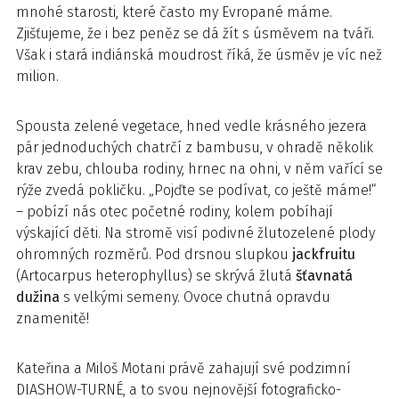
mnohé starosti, které často my Evropané máme.
Zjišťujeme, že i bez peněz se dá žít s úsměvem na tváři.
Však i stará indiánská moudrost říká, že úsměv je víc než
milion.
Spousta zelené vegetace, hned vedle krásného jezera
pár jednoduchých chatrčí z bambusu, v ohradě několik
krav zebu, chlouba rodiny, hrnec na ohni, v něm vařící se
rýže zvedá pokličku. „Pojďte se podívat, co ještě máme!“
– pobízí nás otec početné rodiny, kolem pobíhají
výskající děti. Na stromě visí podivné žlutozelené plody
ohromných rozměrů. Pod drsnou slupkou
jackfruitu
(Artocarpus heterophyllus) se skrývá žlutá
šťavnatá
dužina
s velkými semeny. Ovoce chutná opravdu
znamenitě!
Kateřina a Miloš Motani právě zahajují své podzimní
DIASHOW-TURNÉ, a to svou nejnovější fotograficko-