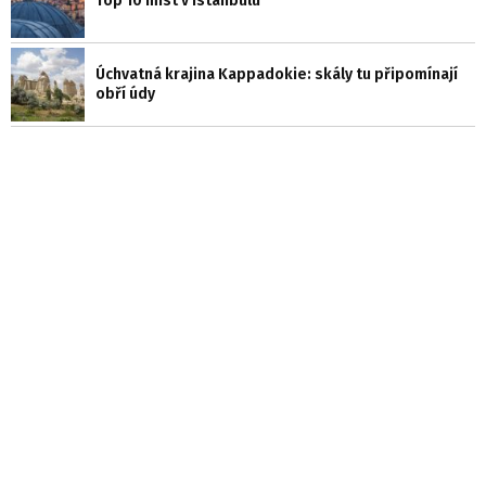
Top 10 míst v Istanbulu
Úchvatná krajina Kappadokie: skály tu připomínají
obří údy