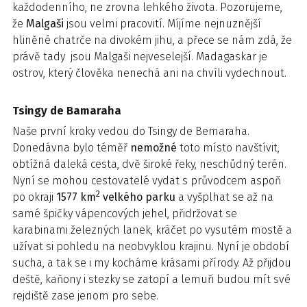
každodenního, ne zrovna lehkého života. Pozorujeme,
že
Malgaši
jsou velmi pracovití. Míjíme nejnuznější
hliněné chatrče na divokém jihu, a přece se nám zdá, že
právě tady jsou Malgaši nejveselejší. Madagaskar je
ostrov, který člověka nenechá ani na chvíli vydechnout.
Tsingy de Bamaraha
Naše první kroky vedou do Tsingy de Bemaraha.
Donedávna bylo téměř
nemožné
toto místo navštívit,
obtížná daleká cesta, dvě široké řeky, neschůdný terén.
Nyní se mohou cestovatelé vydat s průvodcem aspoň
2
po okraji
1577 km
velkého parku
a vyšplhat se až na
samé špičky vápencových jehel, přidržovat se
karabinami železných lanek, kráčet po vysutém mostě a
užívat si pohledu na neobvyklou krajinu. Nyní je období
sucha, a tak se i my kocháme krásami přírody. Až přijdou
deště, kaňony i stezky se zatopí a lemuři budou mít své
rejdiště zase jenom pro sebe.