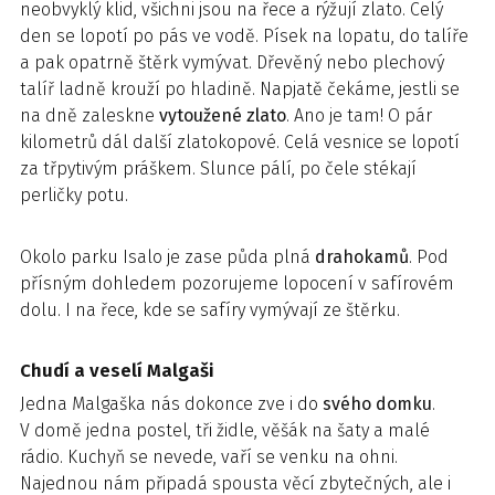
neobvyklý klid, všichni jsou na řece a rýžují zlato. Celý
den se lopotí po pás ve vodě. Písek na lopatu, do talíře
a pak opatrně štěrk vymývat. Dřevěný nebo plechový
talíř ladně krouží po hladině. Napjatě čekáme, jestli se
na dně zaleskne
vytoužené zlato
. Ano je tam! O pár
kilometrů dál další zlatokopové. Celá vesnice se lopotí
za třpytivým práškem. Slunce pálí, po čele stékají
perličky potu.
Okolo parku Isalo je zase půda plná
drahokamů
. Pod
přísným dohledem pozorujeme lopocení v safírovém
dolu. I na řece, kde se safíry vymývají ze štěrku.
Chudí a veselí Malgaši
Jedna Malgaška nás dokonce zve i do
svého domku
.
V domě jedna postel, tři židle, věšák na šaty a malé
rádio. Kuchyň se nevede, vaří se venku na ohni.
Najednou nám připadá spousta věcí zbytečných, ale i