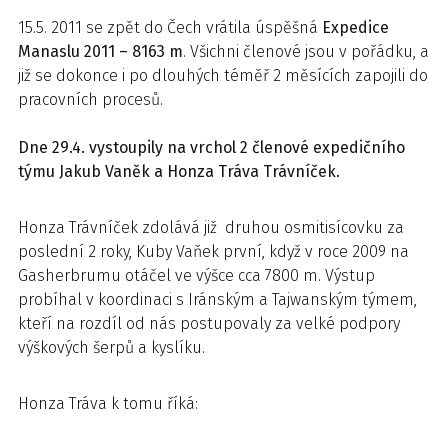
15.5. 2011 se zpět do Čech vrátila úspěšná
Expedice
Manaslu 2011 – 8163 m
. Všichni členové jsou v pořádku, a
již se dokonce i po dlouhých téměř 2 měsících zapojili do
pracovních procesů.
Dne 29.4. vystoupily na vrchol 2 členové expedičního
týmu Jakub Vaněk a Honza Tráva Trávníček.
Honza Trávníček zdolává již druhou osmitisícovku za
poslední 2 roky, Kuby Vaňek první, když v roce 2009 na
Gasherbrumu otáčel ve výšce cca 7800 m. Výstup
probíhal v koordinaci s Iránským a Tajwanským týmem,
kteří na rozdíl od nás postupovaly za velké podpory
výškových šerpů a kyslíku.
Honza Tráva k tomu říká: