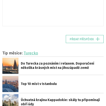
PŘIDAT PŘÍSPĚVEK
Tip měsíce:
Turecko
Do Turecka za poznáním i relaxem. Doporučení
několika krásných míst na jihozápadě země
Top 10 míst v Istanbulu
Úchvatná krajina Kappadokie: skály tu připomínají
obří údy