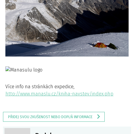
Více info na stránkách expedice,
http://www.manaslu.cz/kniha-navstev/index.php
PŘIDEJ SVOU ZKUŠENOST NEBO DOPLŇ INFORMACE