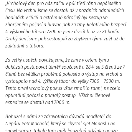
„Vrcholový den pro nás začal v půl třetí ráno nepálského
času. Na vrchol jsme se dostali až v pozdních odpoledních
hodinách v 15:15 a extrémně náročný byl sestup ve
zhoršeném počasí a hlavně pak za tmy. Relativního bezpečí
4. výškového tábora 7200 m jsme dosáhli až ve 21 hodin.
Druhý den jsme pak sestoupili za zbytkem týmu zpět až do
základního tábora.
Za velký úspěch považujeme, že jsme v celém týmu
dokázali postupovat téměř současně a 28.4. se 5 členů ze 7
členů bez větších problémů pokusilo o výstup na vrchol a
vystoupalo nad 4. výškový tábor do výšky 7300 – 7500 m.
Tento první vrcholový pokus však zmařilo ranní, ne zcela
optimální počasí a pomalý postup. Všichni členové
expedice se dostali nad 7000 m.
Bohužel s námi ze zdravotních důvodů neodletěl do
Nepálu Petr Machold, který se chystal sjet Manaslu na
snowboardu. Takhle tam měli kouzelná prkýnka pouze