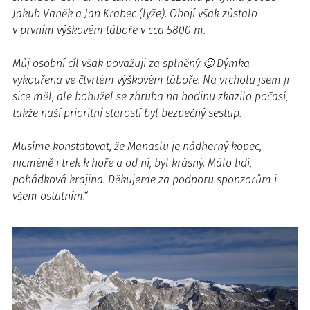
Jakub Vaněk a Jan Krabec (lyže). Obojí však zůstalo
v prvním výškovém táboře v cca 5800 m.
Můj osobní cíl však považuji za splněný 🙂 Dýmka
vykouřena ve čtvrtém výškovém táboře. Na vrcholu jsem ji
sice měl, ale bohužel se zhruba na hodinu zkazilo počasí,
takže naší prioritní starostí byl bezpečný sestup.
Musíme konstatovat, že Manaslu je nádherný kopec,
nicméně i trek k hoře a od ní, byl krásný. Málo lidí,
pohádková krajina. Děkujeme za podporu sponzorům i
všem ostatním.“