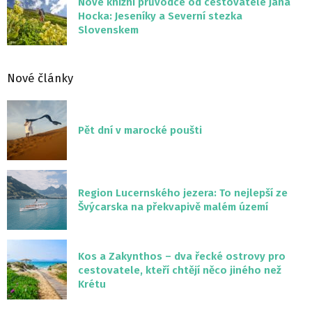
Nové knižní průvodce od cestovatele Jana
Hocka: Jeseníky a Severní stezka
Slovenskem
Nové články
Pět dní v marocké poušti
Region Lucernského jezera: To nejlepší ze
Švýcarska na překvapivě malém území
Kos a Zakynthos – dva řecké ostrovy pro
cestovatele, kteří chtějí něco jiného než
Krétu