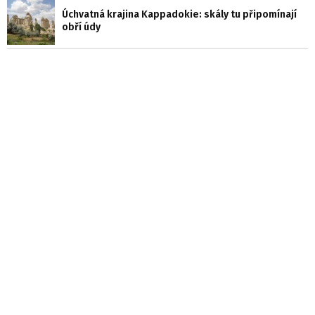
Úchvatná krajina Kappadokie: skály tu připomínají
obří údy