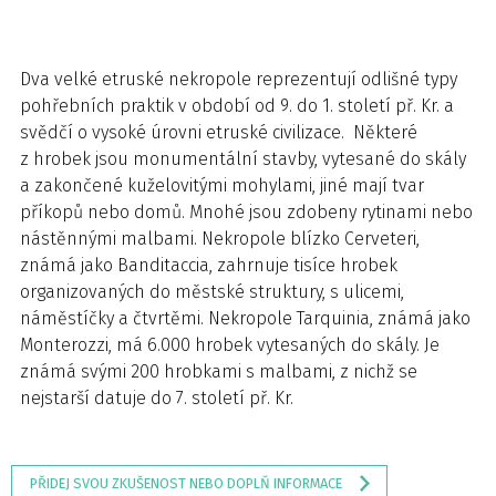
Dva velké etruské nekropole reprezentují odlišné typy
pohřebních praktik v období od 9. do 1. století př. Kr. a
svědčí o vysoké úrovni etruské civilizace. Některé
z hrobek jsou monumentální stavby, vytesané do skály
a zakončené kuželovitými mohylami, jiné mají tvar
příkopů nebo domů. Mnohé jsou zdobeny rytinami nebo
nástěnnými malbami. Nekropole blízko Cerveteri,
známá jako Banditaccia, zahrnuje tisíce hrobek
organizovaných do městské struktury, s ulicemi,
náměstíčky a čtvrtěmi. Nekropole Tarquinia, známá jako
Monterozzi, má 6.000 hrobek vytesaných do skály. Je
známá svými 200 hrobkami s malbami, z nichž se
nejstarší datuje do 7. století př. Kr.
PŘIDEJ SVOU ZKUŠENOST NEBO DOPLŇ INFORMACE