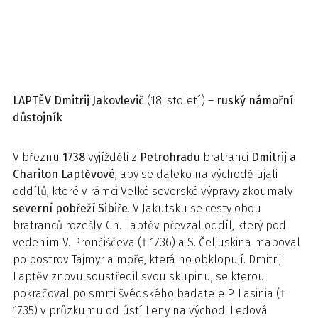
LAPTĚV
Dmitrij Jakovlevič
(18. století) –
ruský námořní
důstojník
V březnu
1738
vyjížděli z
Petrohradu
bratranci
Dmitrij a
Chariton Laptěvové
, aby se daleko na východě ujali
oddílů, které v rámci Velké severské výpravy zkoumaly
severní pobřeží Sibiře
. V Jakutsku se cesty obou
bratranců rozešly. Ch. Laptěv převzal oddíl, který pod
vedením V. Prončiščeva († 1736) a S. Čeljuskina mapoval
poloostrov Tajmyr a moře, která ho obklopují. Dmitrij
Laptěv znovu soustředil svou skupinu, se kterou
pokračoval po smrti švédského badatele P. Lasinia (†
1735) v průzkumu od ústí Leny na východ. Ledová