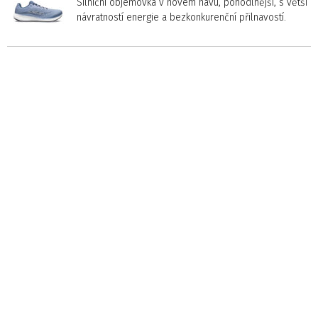
Silniční objemovka v novém hávu, pohodlnější, s větší
návratností energie a bezkonkurenční přilnavostí.