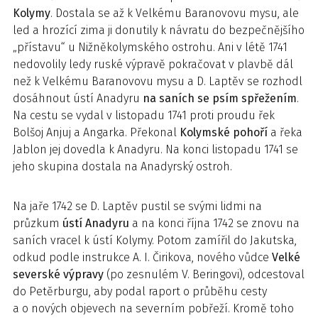
Kolymy
. Dostala se až k Velkému Baranovovu mysu, ale
led a hrozící zima ji donutily k návratu do bezpečnějšího
„přístavu“ u Nižněkolymského ostrohu. Ani v létě 1741
nedovolily ledy ruské výpravě pokračovat v plavbě dál
než k Velkému Baranovovu mysu a D. Laptěv se rozhodl
dosáhnout ústí Anadyru
na saních se psím spřežením
.
Na cestu se vydal v listopadu 1741 proti proudu řek
Bolšoj Anjuj a Angarka. Překonal
Kolymské pohoří
a řeka
Jablon jej dovedla k Anadyru. Na konci listopadu 1741 se
jeho skupina dostala na Anadyrský ostroh.
Na jaře 1742 se D. Laptěv pustil se svými lidmi na
průzkum
ústí Anadyru
a na konci října 1742 se znovu na
saních vracel k ústí Kolymy. Potom zamířil do Jakutska,
odkud podle instrukce A. I. Čirikova, nového vůdce
Velké
se­verské výpravy
(po zesnulém V. Beringovi), odcestoval
do Petěrburgu, aby podal raport o průběhu cesty
a o nových objevech na severním pobřeží. Kromě toho