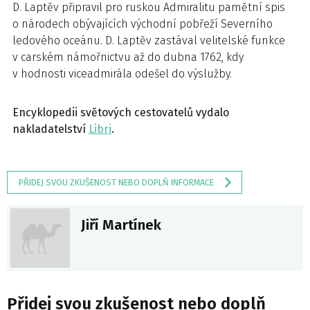
D. Laptěv připravil pro ruskou Admiralitu pamětní spis
o národech obývajících východní pobřeží Severního
ledového oceánu. D. Laptěv zastával velitelské funkce
v carském námořnictvu až do dubna 1762, kdy
v hodnosti viceadmirála odešel do výslužby.
Encyklopedii světových cestovatelů vydalo
nakladatelství
Libri
.
PŘIDEJ SVOU ZKUŠENOST NEBO DOPLŇ INFORMACE
Jiří Martínek
Přidej svou zkušenost nebo doplň