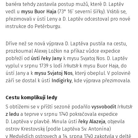
bariéra tehdy zastavila postup mužů, které D. Laptěv
vedl u
mysu Buor Haja
(73° 16’ severní šířky). Vrátili se,
přezimovali v ústí Leny a D. Laptěv odcestoval pro nové
instrukce do Petěrburgu.
Dříve než se nová výprava D. Laptěva pustila na cestu,
prozkoumal Alexej Ložkin na příkaz vůdce expedice
pobřeží od
ústí řeky Jany
k mysu Svjatoj Nos. D. Laptěv
vyplul v srpnu 1739 s lodí
Irkutsk
k mysu Buor Haja, do
ústí Jany a k
mysu Svjatoj Nos
, který obeplul. V polovině
září se dostal k ústí
Indigirky
, kde výprava přezimovala.
Cestu komplikují ledy
S obtížemi se v příští sezoně podařilo
vysvobodit
Irkutsk
z ledu
a teprve v srpnu 1740 pokračovala expedice
D. Laptěva v plavbě. Minula ústí
řeky Alazeja
, objevila
ostrov Krestovskij (podle Laptěva Sv. Antonína)
v Medvědích ostrovech a 14. srpna 1740 zakotvila v deltě