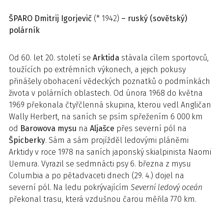
ŠPARO
Dmitrij Igorjevič
(* 1942)
– ruský (sovětský)
polárník
Od 60. let 20. století se
Arktida
stávala cílem sportovců,
toužících po extrémních výkonech, a jejich pokusy
přinášely obohacení vědeckých poznatků o podmínkách
života v polárních oblastech. Od února 1968 do května
1969 překonala čtyřčlenná skupina, kterou vedl Angličan
Wally Herbert, na saních se psím spřežením 6 000 km
od
Barowova mysu
na
Aljašce
přes severní pól na
Špicberky
. Sám a sám projížděl ledovými pláněmi
Arktidy v roce 1978 na saních japonský skialpinista Naomi
Uemura. Vyrazil se sedmnácti psy 6. března z mysu
Columbia a po pětadvaceti dnech (29. 4.) dojel na
severní pól. Na ledu pokrývajícím
Severní ledový oceán
překonal trasu, která vzdušnou čarou měřila 770 km.