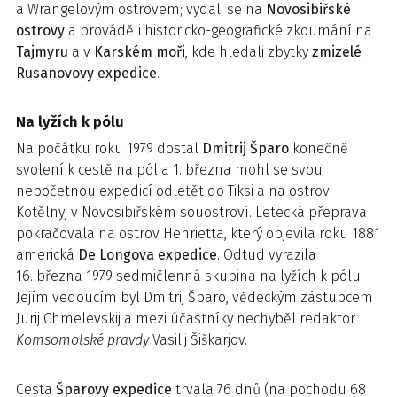
a Wrangelovým ostrovem; vydali se na
Novosibiřské
ostrovy
a prováděli historicko-geografické zkoumání na
Tajmyru
a v
Karském moři
, kde hledali zbytky
zmizelé
Rusanovovy expedice
.
Na lyžích k pólu
Na počátku roku 1979 dostal
Dmitrij Šparo
konečně
svolení k cestě na pól a 1. března mohl se svou
nepočetnou expedicí odletět do Tiksi a na ostrov
Kotělnyj v Novosibiřském souostroví. Letecká přeprava
pokračovala na ostrov Henrietta, který objevila roku 1881
americká
De Longova expedice
. Odtud vyrazila
16. března 1979 sedmičlenná skupina na lyžích k pólu.
Jejím vedoucím byl Dmitrij Šparo, vědeckým zástupcem
Jurij Chmelevskij a mezi účastníky nechyběl redaktor
Komsomolské pravdy
Vasilij Šiškarjov.
Cesta
Šparovy expedice
trvala 76 dnů (na pochodu 68