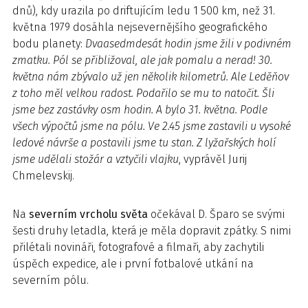
dnů), kdy urazila po drif­tujícím ledu 1 500 km, než 31.
května 1979 dosáhla nejsevernějšího geografického
bodu planety:
Dvaasedmdesát hodin jsme žili v podivném
zmatku. Pól se přibližoval, ale jak pomalu a nerad! 30.
května nám zbývalo už jen několik kilometrů. Ale Leděňov
z toho měl velkou radost. Podařilo se mu to natočit. Šli
jsme bez zastávky osm hodin. A bylo 31. května. Podle
všech výpočtů jsme na pólu. Ve 2.45 jsme zastavili u vysoké
ledové návrše a postavili jsme tu stan. Z lyžařských holí
jsme udělali stožár a vztyčili vlajku
, vyprávěl Jurij
Chmelevskij.
Na
severním vrcholu světa
očekával D. Šparo se svými
šesti druhy letadla, která je měla dopravit zpátky. S nimi
přilétali novináři, fotografové a filmaři, aby zachytili
úspěch expedice, ale i první fotbalové utkání na
severním pólu.