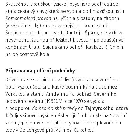
Skutečnou zkouškou fyzické i psychické odolnosti se
stala cesta výpravy, která se vydala pod hlavičkou listu
Komsomolská pravda
na lyžích a s batohy na zádech
(v každém 45 kg) k nejsevernějšímu bodu Země.
Šestičlennou skupinu vedl
Dmitrij I. Šparo
, který dříve
nevynechal žádnou příležitost k cestám po opuštěných
končinách Uralu, Sajanského pohoří, Kavkazu či Chibin
na polo­ostrově Kola.
Příprava na polární podmínky
Dříve než se skupina odvážlivců vydala k severnímu
pólu, vyzkoušela si arktické podmínky na trase mezi
Vorkutou a stanicí Amderma na pobřeží Severního
ledového oceánu (1969). V roce 1970 se vydala
s podporou
Komsomolské pravdy
od
Tajmyrského jezera
k Čeljuskinovu mysu
a následující rok prošla na Severní
zemi. Její členové se učili pohybovat mezi plovoucími
ledy v De Longově průlivu mezi Čukotkou