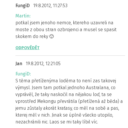
FungiD
19.8.2012, 11:27:53
Martin:
potkal jsem jenoho nemce, ktereho uzavreli na
moste z obou stran ozbrojenci a musel se spasit
skokem do reky 🙂
ODPOVĚDĚT
Jan
19.8.2012, 12:21:05
FungiD:
S těma přetíženýma loděma to není zas takovej
výmysl. Jsem tam potkal jednoho Australana, co
vyprávěl, že taky naskočil na nějakou loď, ta se
vprostřed Mekongu převrátila (přetížená až běda) a
jemu zůstaly akorát kraťasy, co měl na sobě a pas,
kterej měl v nich. Jinak se úplně všecko utopilo,
nezachránili nic. Laos se mi taky líbil víc.