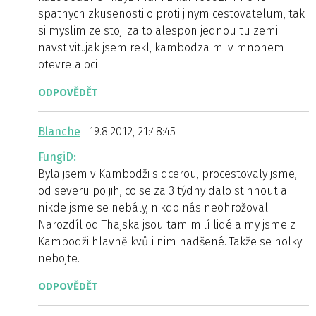
spatnych zkusenosti o proti jinym cestovatelum, tak
si myslim ze stoji za to alespon jednou tu zemi
navstivit..jak jsem rekl, kambodza mi v mnohem
otevrela oci
ODPOVĚDĚT
Blanche
19.8.2012, 21:48:45
FungiD:
Byla jsem v Kambodži s dcerou, procestovaly jsme,
od severu po jih, co se za 3 týdny dalo stihnout a
nikde jsme se nebály, nikdo nás neohrožoval.
Narozdíl od Thajska jsou tam milí lidé a my jsme z
Kambodži hlavně kvůli nim nadšené. Takže se holky
nebojte.
ODPOVĚDĚT