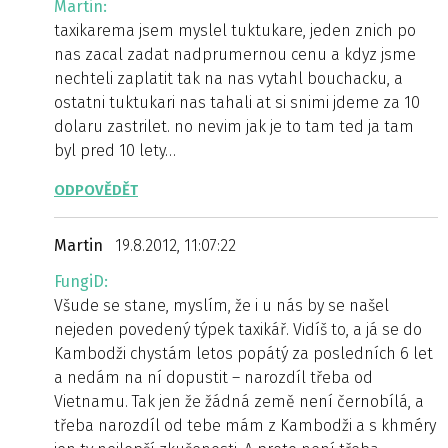
Martin:
taxikarema jsem myslel tuktukare, jeden znich po
nas zacal zadat nadprumernou cenu a kdyz jsme
nechteli zaplatit tak na nas vytahl bouchacku, a
ostatni tuktukari nas tahali at si snimi jdeme za 10
dolaru zastrilet. no nevim jak je to tam ted ja tam
byl pred 10 lety…
ODPOVĚDĚT
Martin
19.8.2012, 11:07:22
FungiD:
Všude se stane, myslím, že i u nás by se našel
nejeden povedený týpek taxikář. Vidíš to, a já se do
Kambodži chystám letos popátý za posledních 6 let
a nedám na ní dopustit – narozdíl třeba od
Vietnamu. Tak jen že žádná země není černobílá, a
třeba narozdíl od tebe mám z Kambodži a s khméry