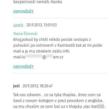
bezpečností neměli. Hanka
ODPOVĚDĚT
Lumír
20.9.2013, 13:01:03
Hana Šůnová:
Ahoj,pokud by chtěl někdo poslat cestopis z
putování po ostrovech v Kambodži tak at mi pošle
mail a ja mu obratem zašlu info.
mail:
lu
**********
@
****
am.cz
ODPOVĚDĚT
jedi
20.9.2013, 18:26:47
Tak vas zdravim .. co sa tyka thajska.. dnes som sa
bavil z novym kolegom v praci povodom z anglicka..
sa mu chvalim ze som bol uz v thajsku ,viac krat)))))..