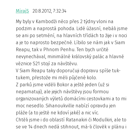
MirajS
20.8.2012, 7:32:34
My byly v Kambodži něco přes 2 týdny vloni na
podzim a naprostá pohoda. Lidé úžasní, nebáli jsme
se ani po setmění, na hlavních třídách to žije i v noci
a je to naprosto bezpečné. Líbilo se nám jak v Siam
Reapu, tak v Phnom Penhu. Ten bych určitě
nevynechával, minimálně královský palác a hlavně
věznice S21 stojí za návštěvu.
V Siam Reapu taky doporučuji dopravu spíše tuk-
tukem, přestože mi měli půjčené kolo.
Z parků jsme viděli Bokor a ještě jeden (už si
nepamatuji), ale jejich návštěvy jsou formou
organizovaných výletů domácími cestovkami a to mi
moc nesedlo. Sihanoukville nabízí opravdu jen
pláže (a to ještě ne kdoví jaké) a nic víc.
Chtěli jsme i do oblastí Ratanakiri či Modulkiri, ale to
se ve 14 dnech nedá stihnout, má-li člověk v plánu i