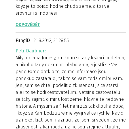
kdyz je to porad hodne chuda zeme, a to i ve
srovnani s Indonesii.
ODPOVĚDĚT
FungiD
21.8.2012, 21:28:55
Petr Daubner:
Mily Indiana Jonesy, z nikoho si tady legraci nedelam,
a nikoho tady nekrmim blabolama, a jestli se Vas
pane Forde dotklo to, ze me informace jsou
ponekud zastarale , tak to se vam teda omlouvam.
Jen jsem se chtel podelit o zkusenosti, sice starsi,
ale i to se hodi cestovatelum…vetsina cestovatelu
se taky zajima o minulost zeme, hlavne te nedavne
historie. A myslim ze 9 let neni zas tak dlouha doba,
i kdyz se Kambodza zrejme vyviji velice rychle. Navic
uz nekolikrat jsem naznacil, ze jsem si vedom, ze me
zkusenosti z kambodzi uz nejsou zrejme aktualni,