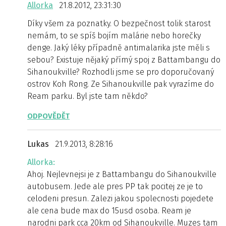
Allorka
21.8.2012, 23:31:30
Díky všem za poznatky. O bezpečnost tolik starost
nemám, to se spíš bojím malárie nebo horečky
denge. Jaký léky případně antimalarika jste měli s
sebou? Existuje nějaký přímý spoj z Battambangu do
Sihanoukville? Rozhodli jsme se pro doporučovaný
ostrov Koh Rong. Ze Sihanoukville pak vyrazíme do
Ream parku. Byl jste tam někdo?
ODPOVĚDĚT
Lukas
21.9.2013, 8:28:16
Allorka:
Ahoj. Nejlevnejsi je z Battambangu do Sihanoukville
autobusem. Jede ale pres PP tak pocitej ze je to
celodeni presun. Zalezi jakou spolecnosti pojedete
ale cena bude max do 15usd osoba. Ream je
narodni park cca 20km od Sihanoukville. Muzes tam