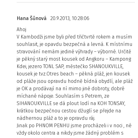
Hana Šůnová
20.9.2013, 10:28:06
Ahoj
V Kambodži jsme byli před třičtvrtě rokem a musím
souhlasit, je opavdu bezpečná a levná. K místnímu
stravování nemám jediné výhrady – výborné. Určitě
je pěkný starý most kousek od Angkoru – Kampong
Kdei, jezero TONL SAP, městečko SHANOUKVILLE,
kousek je tvz.Otres beach – pěkná pláž, jen kousek
od pláže jsou opravdu hodně bídná obydlí, ale pláž
je OK a prodávají na ní mimo jiné dobroty, dobré
míchané nápoje. Souhlasím s Petrem, ze
SIHANOUKVILLE se dá plout lodí na KOH TONSAY,
krátkou bezpečnou cestou džuglí se přejde na
nádhernou pláž a to je opravdu ráj.
Jinak po PHNOM PENHU jsme procházeli i v noci , né
vždy okolo centra a nikdy jsme žádný problém s