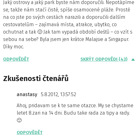
Jaký ostrovy a jaký park byste nám doporučili. Nepotápíme
se, takže nám stačí čisté, spíše osamocené pláže. Prostě
na co jste po svých cestách narazili a doporučili dalším
cestovatelům – zajímavá místa, atrakce, ubytko, co
ochutnat a tak 🙂 Jak tam vypadá období dešťů – co vzít s
sebou na sebe? Byla jsem jen krátce Malajsie a Singapur.
Díky moc.
ODPOVĚDĚT
SKRÝT ODPOVĚDI (43)
Zkušenosti čtenářů
anastasy
5.8.2012, 13:57:52
Ahoj, pridavam se k te same otazce. My se chystame
letet 8.zari na 14 dni. Budu take rada za tipy a rady.
🙂
ODPOVĚDĚT