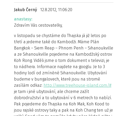
Jakub Černý
12.8.2012, 11:06:20
anastasy:
Zdravím Vás cestovatelky,
v listopadu se chystáme do Thajska já již letos po
třetí a jedeme také do Kambodži. Máme Plán
Bangkok – Siem Reap – Phnom Penh – Sihanoukville
a ze Sihanoukville pojedeme na Kambodžský ostrov
Koh Rong. Viděli jsme o tom dokument v televizi, je
to nádhera. Informace najdete na googlu. Je to 3
hodiny lodí od zmíněné Sihanoukville. Ubytování
budeme v bungalovech, které jsou na stromě
zasílám odkaz:
http://www.treehouse-island.com/#
je tam i jiné ubytování, ale chceme zažít
dobrodružství a to ubytování v 6 metrech to nabízí.
Pak pojedeme do Thajska na Koh Mak, Koh Kood to
jsou rajské ostrovy taky a pak na Koh Chang ten už je