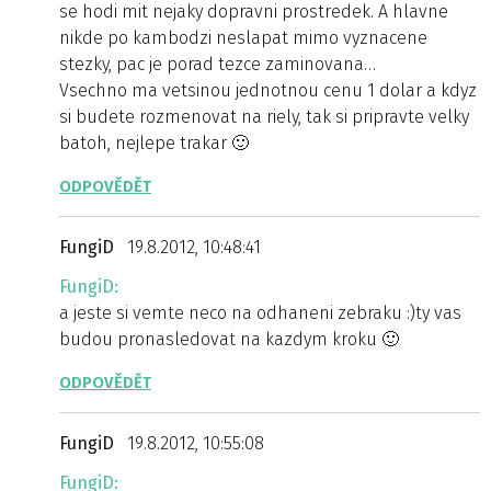
se hodi mit nejaky dopravni prostredek. A hlavne
nikde po kambodzi neslapat mimo vyznacene
stezky, pac je porad tezce zaminovana…
Vsechno ma vetsinou jednotnou cenu 1 dolar a kdyz
si budete rozmenovat na riely, tak si pripravte velky
batoh, nejlepe trakar 🙂
ODPOVĚDĚT
FungiD
19.8.2012, 10:48:41
FungiD:
a jeste si vemte neco na odhaneni zebraku :)ty vas
budou pronasledovat na kazdym kroku 🙂
ODPOVĚDĚT
FungiD
19.8.2012, 10:55:08
FungiD: