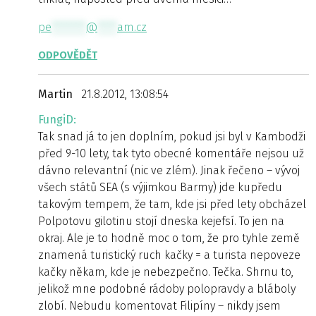
pe
*******
@
****
am.cz
ODPOVĚDĚT
Martin
21.8.2012, 13:08:54
FungiD:
Tak snad já to jen doplním, pokud jsi byl v Kambodži
před 9-10 lety, tak tyto obecné komentáře nejsou už
dávno relevantní (nic ve zlém). Jinak řečeno – vývoj
všech států SEA (s výjimkou Barmy) jde kupředu
takovým tempem, že tam, kde jsi před lety obcházel
Polpotovu gilotinu stojí dneska kejefsí. To jen na
okraj. Ale je to hodně moc o tom, že pro tyhle země
znamená turistický ruch kačky = a turista nepoveze
kačky někam, kde je nebezpečno. Tečka. Shrnu to,
jelikož mne podobné rádoby polopravdy a bláboly
zlobí. Nebudu komentovat Filipíny – nikdy jsem