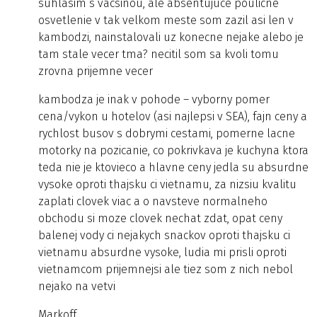
suhlasim s vacsinou, ale absentujuce poulicne
osvetlenie v tak velkom meste som zazil asi len v
kambodzi, nainstalovali uz konecne nejake alebo je
tam stale vecer tma? necitil som sa kvoli tomu
zrovna prijemne vecer
kambodza je inak v pohode – vyborny pomer
cena/vykon u hotelov (asi najlepsi v SEA), fajn ceny a
rychlost busov s dobrymi cestami, pomerne lacne
motorky na pozicanie, co pokrivkava je kuchyna ktora
teda nie je ktovieco a hlavne ceny jedla su absurdne
vysoke oproti thajsku ci vietnamu, za nizsiu kvalitu
zaplati clovek viac a o navsteve normalneho
obchodu si moze clovek nechat zdat, opat ceny
balenej vody ci nejakych snackov oproti thajsku ci
vietnamu absurdne vysoke, ludia mi prisli oproti
vietnamcom prijemnejsi ale tiez som z nich nebol
nejako na vetvi
Markoff