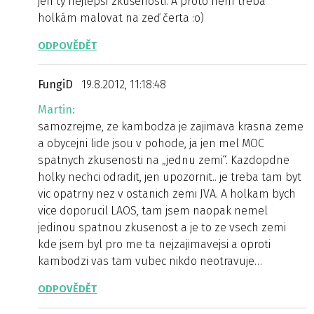
jen ty nejlepší zkušenosti. A proto není třeba
holkám malovat na zeď čerta :o)
ODPOVĚDĚT
FungiD
19.8.2012, 11:18:48
Martin:
samozrejme, ze kambodza je zajimava krasna zeme
a obycejni lide jsou v pohode, ja jen mel MOC
spatnych zkusenosti na „jednu zemi“. Kazdopdne
holky nechci odradit, jen upozornit.. je treba tam byt
vic opatrny nez v ostanich zemi JVA. A holkam bych
vice doporucil LAOS, tam jsem naopak nemel
jedinou spatnou zkusenost a je to ze vsech zemi
kde jsem byl pro me ta nejzajimavejsi a oproti
kambodzi vas tam vubec nikdo neotravuje…
ODPOVĚDĚT