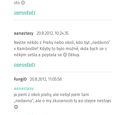
sto 🙂
ODPOVĚDĚT
aanastasy
20.8.2012, 10:24:35
Nejste někdo z Prahy nebo okolí, kdo byl „nedávno“
v Kambodže? Kdyby to bylo možné, ráda bych se s
někým sešla a poptala se 🙂 Děkuji.
ODPOVĚDĚT
FungiD
20.8.2012, 11:05:56
aanastasy:
ja jsem z okoli prahy, ale nebyl jsem tam
„nedavno“,..ale o my zkusenosti ty asi stejne nestojis
😉