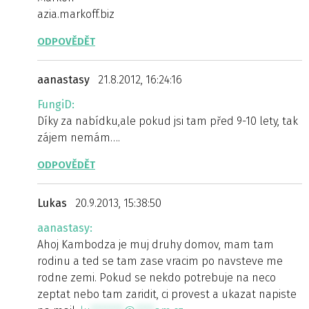
azia.markoff.biz
ODPOVĚDĚT
aanastasy
21.8.2012, 16:24:16
FungiD:
Díky za nabídku,ale pokud jsi tam před 9-10 lety, tak
zájem nemám….
ODPOVĚDĚT
Lukas
20.9.2013, 15:38:50
aanastasy:
Ahoj Kambodza je muj druhy domov, mam tam
rodinu a ted se tam zase vracim po navsteve me
rodne zemi. Pokud se nekdo potrebuje na neco
zeptat nebo tam zaridit, ci provest a ukazat napiste