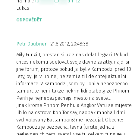
na mail:
lu
*******
@
****
am.cz
Lukas
ODPOVĚDĚT
Petr Daubner
21.8.2012, 20:48:38
Mily FungiD, prestan si uz z nas delat legraci. Pokud
chces nekomu sdelovat svoje davne zazitky, najdi si
jine forum, protoze pokud jsi byl v Kambodzi pred 10
lety, byl jsi v uplne jine zemi a ti lide chteji aktualni
informace. V Kambodzi jsem byl loni a nebezpecno
tam urcite neni, takze nekrm lidi blaboly, ze Phnom
Penh je nejnebezpecnejsi mesto na svete…
Jinak krome Phnom Penhu a Angkor Vatu se mi jeste
libilo na ostrove Koh Tonsay, naopak mnoha lidmi
vychvalovany Battambang me nezaujal. Obecne:
Kambodza je bezpecna, levna (urcite jedna z
nejlevnejsich zemi sveta), vse tu celkem funguje, i