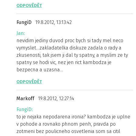
ODPOVĚDĚT
FungiD
19.8.2012, 13:13:42
Jan:
nevidim jediny duvod proc bych si tady mel neco
vymyslet…zakladatelka diskuze zadala o rady a
zkusenosti, tak jsem ji dal ty spatny, a myslim ze ty
spatny se hodi vic, nez jen rict kambodza je
bezpecna a uzasna…
ODPOVĚDĚT
Markoff
19.8.2012, 12:27:14
FungiD:
to je nejaka nepodarena ironia? kambodza je uplne
v pohode a rovnako phnom penh, pravda po
zotmeni bez poulicneho osvetlenia som sa citil