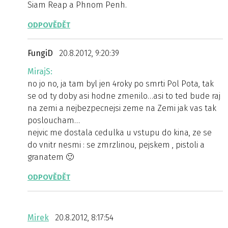
Siam Reap a Phnom Penh.
ODPOVĚDĚT
FungiD
20.8.2012, 9:20:39
MirajS:
no jo no, ja tam byl jen 4roky po smrti Pol Pota, tak
se od ty doby asi hodne zmenilo…asi to ted bude raj
na zemi a nejbezpecnejsi zeme na Zemi jak vas tak
posloucham…
nejvic me dostala cedulka u vstupu do kina, ze se
do vnitr nesmi : se zmrzlinou, pejskem , pistoli a
granatem 🙂
ODPOVĚDĚT
Mirek
20.8.2012, 8:17:54