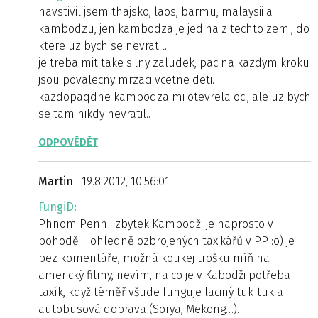
navstivil jsem thajsko, laos, barmu, malaysii a
kambodzu, jen kambodza je jedina z techto zemi, do
ktere uz bych se nevratil..
je treba mit take silny zaludek, pac na kazdym kroku
jsou povalecny mrzaci vcetne deti…
kazdopaqdne kambodza mi otevrela oci, ale uz bych
se tam nikdy nevratil..
ODPOVĚDĚT
Martin
19.8.2012, 10:56:01
FungiD:
Phnom Penh i zbytek Kambodži je naprosto v
pohodě – ohledně ozbrojených taxikářů v PP :o) je
bez komentáře, možná koukej trošku míň na
americký filmy, nevím, na co je v Kabodži potřeba
taxík, když téměř všude funguje laciný tuk-tuk a
autobusová doprava (Sorya, Mekong…).