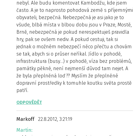
nebyl. Ale budu komentovat Kambodžu, kde jsem
často. A je to naprosto pohodová země s příjemnými
obyvateli, bezpečná. Nebezpečná je asi jako je to
všude, blbá místa v blbou dobu jsou v Praze, Mostě,
Brně, nebezpečná je pokud nerespektuješ pravidla
hry, pak se ovšem nediv. A pokud cestuji, tak si
jednak o možném nebezpečí něco přečtu a chovám
se tak, abych si o průser neříkal. Jídlo v pohodě,
infrastruktura (busy…) v pohodě, víza bez problémů,
památky pěkné, není nejmenší důvod tam nejet. A
že byla přeplněná loď ?? Myslím že přeplněné
dopravní prostředky k tomuhle koutku světa prostě
patří.
ODPOVĚDĚT
Markoff
22.8.2012, 3:21:19
Martin: