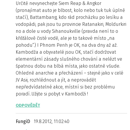
Určitě nevynechejte Siem Reap & Angkor
(pronajímat auto je blbost, kolo nebo tuk tuk úplně
stačí), Battambang, kdo rád procházku po lesíku a
vodopádi, pak jsou tu provincie Ratanakiri, Moldurkiri
no a dole u vody Sihanoukville (pravda není to o
křišťálově čisté vodě, ale je to takové místo „na
pohodu“.) I Phnom Penh je OK, na dva dny až až.
Kambodža a obyvatelé jsou OK, stačí dodržovat
elementární zásady slušného chování a nelézt ve
špatnou dobu na blbá místa, jako ostatně všude.
Ohledně anarchie a přecházení – stejné jako v celé
JV Asii, rozhlédnout a jít, a neprovádět
nepředvídatelné akce, místní si bez problému
poradí..Užijte si pobyt v Kambodži !
ODPOVĚDĚT
FungiD
19.8.2012, 11:02:40