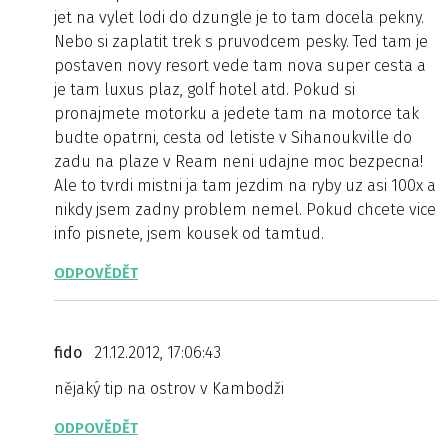
jet na vylet lodi do dzungle je to tam docela pekny.
Nebo si zaplatit trek s pruvodcem pesky. Ted tam je
postaven novy resort vede tam nova super cesta a
je tam luxus plaz, golf hotel atd. Pokud si
pronajmete motorku a jedete tam na motorce tak
budte opatrni, cesta od letiste v Sihanoukville do
zadu na plaze v Ream neni udajne moc bezpecna!
Ale to tvrdi mistni ja tam jezdim na ryby uz asi 100x a
nikdy jsem zadny problem nemel. Pokud chcete vice
info pisnete, jsem kousek od tamtud.
ODPOVĚDĚT
fido
21.12.2012, 17:06:43
nějaký tip na ostrov v Kambodži
ODPOVĚDĚT