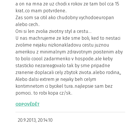
a on na mna ze uz chodi x rokov ze tam bol cca 15
krat..co mam potvrdene..
Zas som sa citil ako chudobny vychodoeuropan
alebo cech..
Oni si len zvolia zivotny styl a cestu…
U nas machrujeme ze kde sme boli, ked to nestaci
zvolime nejaku nizkonakladovu cestu juznou
amerikou z minimalnym zdravotnym poistenim aby
to bolo coool zadarmenko v hospode..ale keby
stasticko nezareagovalo tak by sme pripadne
zranenie doplacali cely zbytok zivota..alebo rodina,,
Alebo dalsi extrem je nejaky beh celym
kontimnetom ci bycikel tura..najlepsie sam bez
pomoci.. to robi kopa cz/sk..
ODPOVĚDĚT
20.9.2013, 20:14:10