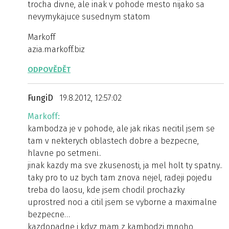
trocha divne, ale inak v pohode mesto nijako sa
nevymykajuce susednym statom
Markoff
azia.markoff.biz
ODPOVĚDĚT
FungiD
19.8.2012, 12:57:02
Markoff:
kambodza je v pohode, ale jak rikas necitil jsem se
tam v nekterych oblastech dobre a bezpecne,
hlavne po setmeni..
jinak kazdy ma sve zkusenosti, ja mel holt ty spatny..
taky pro to uz bych tam znova nejel, radeji pojedu
treba do laosu, kde jsem chodil prochazky
uprostred noci a citil jsem se vyborne a maximalne
bezpecne…
kazdopadne i kdyz mam z kambodzi mnoho