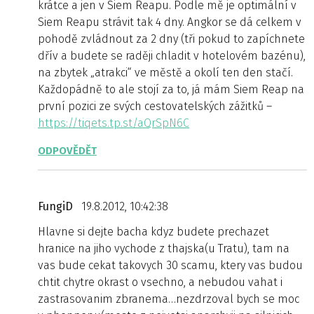
krátce a jen v Siem Reapu. Podle mě je optimální v
Siem Reapu strávit tak 4 dny. Angkor se dá celkem v
pohodě zvládnout za 2 dny (tři pokud to zapíchnete
dřív a budete se raději chladit v hotelovém bazénu),
na zbytek „atrakci“ ve městě a okolí ten den stačí.
Každopádně to ale stojí za to, já mám Siem Reap na
první pozici ze svých cestovatelských zážitků –
https://tiqets.tp.st/aQrSpN6C
ODPOVĚDĚT
FungiD
19.8.2012, 10:42:38
Hlavne si dejte bacha kdyz budete prechazet
hranice na jiho vychode z thajska(u Tratu), tam na
vas bude cekat takovych 30 scamu, ktery vas budou
chtit chytre okrast o vsechno, a nebudou vahat i
zastrasovanim zbranema…nezdrzoval bych se moc