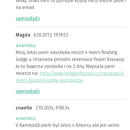
velký. Snad vám to pomůže kdyby něco klidně pište i
na email
ODPOVĚDĚT
Magda
6.10.2013, 19:19:53
anastasy:
Ahoj, letos jsem navstivila resort 4 rivers floating
lodge u chranene prirodni rezervace Peam Krasaop.
Je to bajecna zastavka i na 2 dny. Napsala jsem
recenzi na:
http://www.holidayfriends.cz/recenze/4-
rivers-floating-lodge-kambodza
ODPOVĚDĚT
znaette
2.10.2024, 9:08:24
anastasy:
V Kambodži jsem byl letos v březnu ale jen velmi