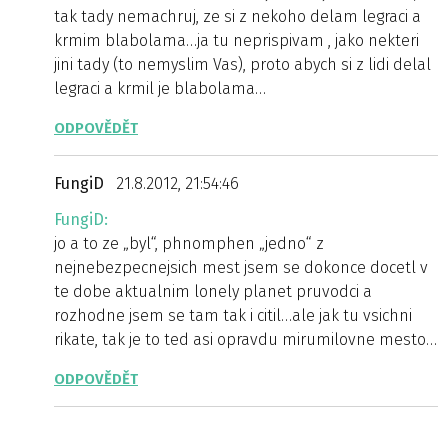
tak tady nemachruj, ze si z nekoho delam legraci a
krmim blabolama…ja tu neprispivam , jako nekteri
jini tady (to nemyslim Vas), proto abych si z lidi delal
legraci a krmil je blabolama…
ODPOVĚDĚT
FungiD
21.8.2012, 21:54:46
FungiD:
jo a to ze „byl“, phnomphen „jedno“ z
nejnebezpecnejsich mest jsem se dokonce docetl v
te dobe aktualnim lonely planet pruvodci a
rozhodne jsem se tam tak i citil…ale jak tu vsichni
rikate, tak je to ted asi opravdu mirumilovne mesto…
ODPOVĚDĚT