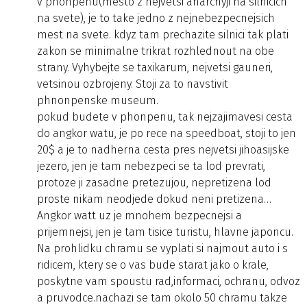
v phonpenu(mesto z nejvetsi anarchyji na silnicich
na svete), je to take jedno z nejnebezpecnejsich
mest na svete. kdyz tam prechazite silnici tak plati
zakon se minimalne trikrat rozhlednout na obe
strany. Vyhybejte se taxikarum, nejvetsi gauneri,
vetsinou ozbrojeny. Stoji za to navstivit
phnonpenske museum.
pokud budete v phonpenu, tak nejzajimavesi cesta
do angkor watu, je po rece na speedboat, stoji to jen
20$ a je to nadherna cesta pres nejvetsi jihoasijske
jezero, jen je tam nebezpeci se ta lod prevrati,
protoze ji zasadne pretezujou, nepretizena lod
proste nikam neodjede dokud neni pretizena…
Angkor watt uz je mnohem bezpecnejsi a
prijemnejsi, jen je tam tisice turistu, hlavne japoncu.
Na prohlidku chramu se vyplati si najmout auto i s
ridicem, ktery se o vas bude starat jako o krale,
poskytne vam spoustu rad,informaci, ochranu, odvoz
a pruvodce.nachazi se tam okolo 50 chramu takze