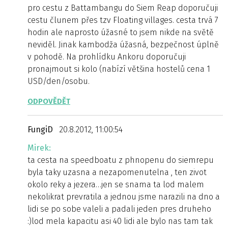
pro cestu z Battambangu do Siem Reap doporučuji
cestu člunem přes tzv Floating villages. cesta trvá 7
hodin ale naprosto úžasné to jsem nikde na světě
neviděl. Jinak kambodža úžasná, bezpečnost úplně
v pohodě. Na prohlídku Ankoru doporučuji
pronajmout si kolo (nabízí většina hostelů cena 1
USD/den/osobu.
ODPOVĚDĚT
FungiD
20.8.2012, 11:00:54
Mirek:
ta cesta na speedboatu z phnopenu do siemrepu
byla taky uzasna a nezapomenutelna , ten zivot
okolo reky a jezera…jen se snama ta lod malem
nekolikrat prevratila a jednou jsme narazili na dno a
lidi se po sobe valeli a padali jeden pres druheho
:)lod mela kapacitu asi 40 lidi ale bylo nas tam tak