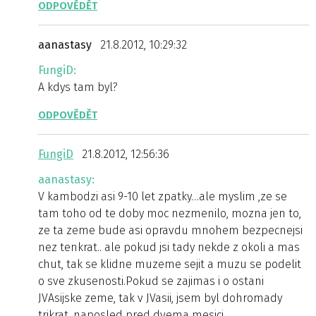
ODPOVĚDĚT
aanastasy
21.8.2012, 10:29:32
FungiD:
A kdys tam byl?
ODPOVĚDĚT
FungiD
21.8.2012, 12:56:36
aanastasy:
V kambodzi asi 9-10 let zpatky…ale myslim ,ze se
tam toho od te doby moc nezmenilo, mozna jen to,
ze ta zeme bude asi opravdu mnohem bezpecnejsi
nez tenkrat.. ale pokud jsi tady nekde z okoli a mas
chut, tak se klidne muzeme sejit a muzu se podelit
o sve zkusenosti.Pokud se zajimas i o ostani
JVAsijske zeme, tak v JVasii, jsem byl dohromady
trikrat, naposled pred dvema mesici…