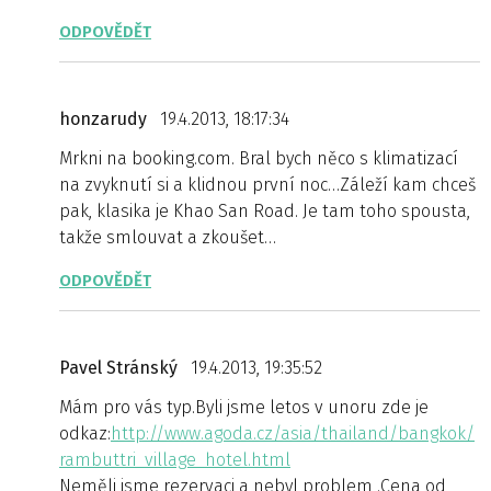
ODPOVĚDĚT
honzarudy
19.4.2013, 18:17:34
Mrkni na booking.com. Bral bych něco s klimatizací
na zvyknutí si a klidnou první noc…Záleží kam chceš
pak, klasika je Khao San Road. Je tam toho spousta,
takže smlouvat a zkoušet…
ODPOVĚDĚT
Pavel Stránský
19.4.2013, 19:35:52
Mám pro vás typ.Byli jsme letos v unoru zde je
odkaz:
http://www.agoda.cz/asia/thailand/bangkok/
rambuttri_village_hotel.html
Neměli jsme rezervaci a nebyl problem .Cena od