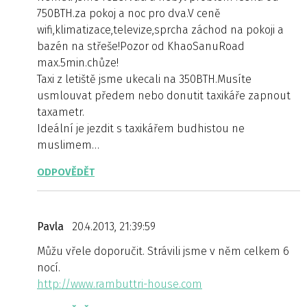
750BTH.za pokoj a noc pro dva.V ceně
wifi,klimatizace,televize,sprcha záchod na pokoji a
bazén na střeše!Pozor od KhaoSanuRoad
max.5min.chůze!
Taxi z letiště jsme ukecali na 350BTH.Musíte
usmlouvat předem nebo donutit taxikáře zapnout
taxametr.
Ideální je jezdit s taxikářem budhistou ne
muslimem…
ODPOVĚDĚT
Pavla
20.4.2013, 21:39:59
Můžu vřele doporučit. Strávili jsme v něm celkem 6
nocí.
http://www.rambuttri-house.com