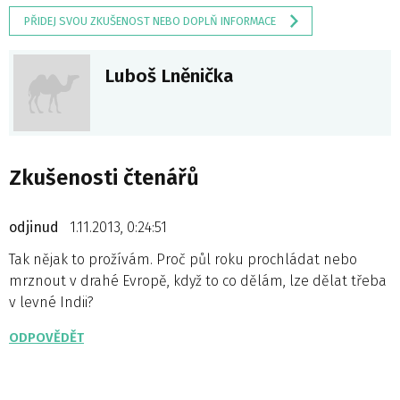
PŘIDEJ SVOU ZKUŠENOST NEBO DOPLŇ INFORMACE
Luboš Lněnička
Zkušenosti čtenářů
odjinud
1.11.2013, 0:24:51
Tak nějak to prožívám. Proč půl roku prochládat nebo
mrznout v drahé Evropě, když to co dělám, lze dělat třeba
v levné Indii?
ODPOVĚDĚT