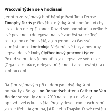
Pracovní týden se 4 hodinami
Jedním ze zajímavých příběhů je život Tima Ferrise.
Timophy Ferris
je člověk, který digitální nomádství chytil
asi za ten nejlepší konec. Rozjel své podnikaní a veškeré
své povinnosti delegoval na své zaměstnance. Teď
cestuje po celém světě, a jen jednou za čas své
zaměstnance
kontroluje
. Veškeré své triky a postupy
sepsal do své knihy
Čtyřhodinový pracovní týden
.
Pokud se mu to vše podařilo, jak sepsal ve své knize
(Organizaci práce, delegovaní činností a cestování), tak
klobouk dolu.
Dalším zajímavým příkladem jsou dvě digitální
nomádky z Belgie.
Ine Dehandschutter
a
Catherine Van
Holder
se vydaly v roce 2010 na cesty a navšívily
opravdu velký kus světa. Projely deset exotických zemí
jako je třeba Argentina, J.A.R. nebo Thajsko. O své cestě a