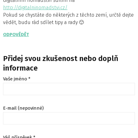
digitálním nomádství sdílím na
http://digitalninomadstvi.cz/
Pokud se chystáte do některých z těchto zemí, určtě dejte
vědět, budu rád sdílet tipy a rady 🙂
ODPOVĚDĚT
Přidej svou zkušenost nebo doplň
informace
Vaše jméno *
E-mail (nepovinné)
Váš příspěvek *