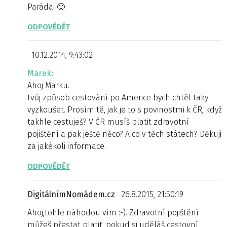
Paráda! 🙂
ODPOVĚDĚT
10.12.2014, 9:43:02
Marek:
Ahoj Marku.
tvůj způsob cestování po Americe bych chtěl taky
vyzkoušet. Prosím tě, jak je to s povinostmi k ČR, když
takhle cestuješ? V ČR musíš platit zdravotní
pojištění a pak ještě něco? A co v těch státech? Děkuji
za jakékoli informace.
ODPOVĚDĚT
DigitálnímNomádem.cz
26.8.2015, 21:50:19
Ahoj,tohle náhodou vím :-). Zdravotní pojištění
můžeš přestat platit, pokud si uděláš cestovní