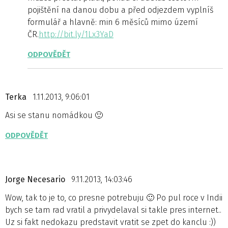
pojištění na danou dobu a před odjezdem vyplníš
formulář a hlavně: min 6 měsíců mimo území
ČR.
http://bit.ly/1Lx3YaD
ODPOVĚDĚT
Terka
1.11.2013, 9:06:01
Asi se stanu nomádkou 🙂
ODPOVĚDĚT
Jorge Necesario
9.11.2013, 14:03:46
Wow, tak to je to, co presne potrebuju 🙂 Po pul roce v Indii
bych se tam rad vratil a privydelaval si takle pres internet..
Uz si fakt nedokazu predstavit vratit se zpet do kanclu :))