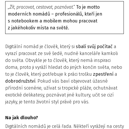
„Žít, pracovat, cestovat, poznávat.“
To je
motto
moderních nomádů – profesionálů, kteří jen
s notebookem a mobilem mohou pracovat
z jakéhokoliv místa na světě.
Digitální nomád je člověk, který si
sbalí svůj počítač
a
vyrazí pracovat ze své šedé, nudné kanceláře kamkoli
do světa. Obvykle je to člověk, který nemá inspiraci
doma, proto ji vyráží hledat do jiných končin světa, nebo
to je člověk, který potřebuje k práci trošku
zpestření
a
dobrodružství
. Pokud vás baví objevovat úžasné
přírodní scenérie, užívat si tropické pláže, ochutnávat
exotické delikatesy, poznávat jiné kultury, učit se cizí
jazyky, je tento životní styl právě pro vás.
Na jak dlouho?
Digitálních nomádů je celá řada. Někteří vyrážejí na cesty