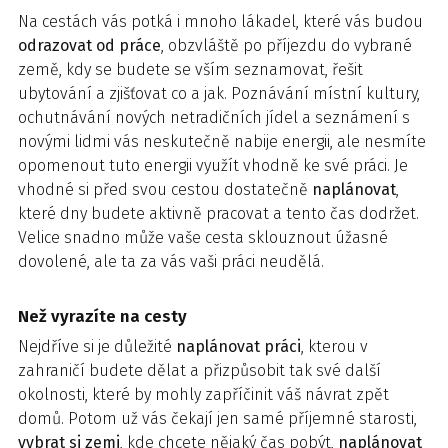
Na cestách vás potká i mnoho lákadel, které vás budou
odrazovat od práce
, obzvláště po příjezdu do vybrané
země, kdy se budete se vším seznamovat, řešit
ubytování a zjišťovat co a jak. Poznávání místní kultury,
ochutnávání nových netradičních jídel a seznámení s
novými lidmi vás neskutečně nabije energii, ale nesmíte
opomenout tuto energii využít vhodně ke své práci. Je
vhodné si před svou cestou dostatečně
naplánovat
,
které dny budete aktivně pracovat a tento čas dodržet.
Velice snadno může vaše cesta sklouznout úžasné
dovolené, ale ta za vás vaši práci neudělá.
Než vyrazíte na cesty
Nejdříve si je důležité
naplánovat práci
, kterou v
zahraničí budete dělat a přizpůsobit tak své další
okolnosti, které by mohly zapříčinit váš návrat zpět
domů. Potom už vás čekají jen samé příjemné starosti,
vybrat si zemi
, kde chcete nějaký čas pobýt,
naplánovat