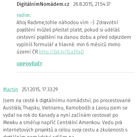
DigitálnímNomádem.cz
26.8.2015, 21:54:37
radim:
Ahoj Radime,tohle náhodou vím :-). Zdravotní
pojištění můžeš přestat platit, pokud si uděláš
cestovní pojištění na danou dobu a před odjezdem
vyplníš formulář a hlavně: min 6 měsíců mimo
území ČR.
http://bit.ly/1Lx3YaD
ODPOVĚDĚT
Martin
25.1.2015, 17:33:29
Jsem na cestě k digitálnímu nomádství, po procestované
Austrálii, Thajsku, Vietnamu, Kamobodži a Laosu jsem se
vydal na rok do Kanady a nyní začínám cestovat po
Mexiku a směřuji napříč Centrální Amerikou. Vedu prá
internetových projektů a celou svoji cestu a zkušenosti s