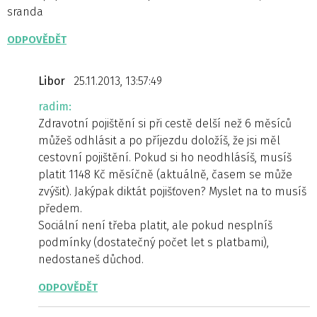
sranda
ODPOVĚDĚT
Libor
25.11.2013, 13:57:49
radim:
Zdravotní pojištění si při cestě delší než 6 měsíců
můžeš odhlásit a po příjezdu doložíš, že jsi měl
cestovní pojištění. Pokud si ho neodhlásíš, musíš
platit 1148 Kč měsíčně (aktuálně, časem se může
zvýšit). Jakýpak diktát pojišťoven? Myslet na to musíš
předem.
Sociální není třeba platit, ale pokud nesplníš
podmínky (dostatečný počet let s platbami),
nedostaneš důchod.
ODPOVĚDĚT