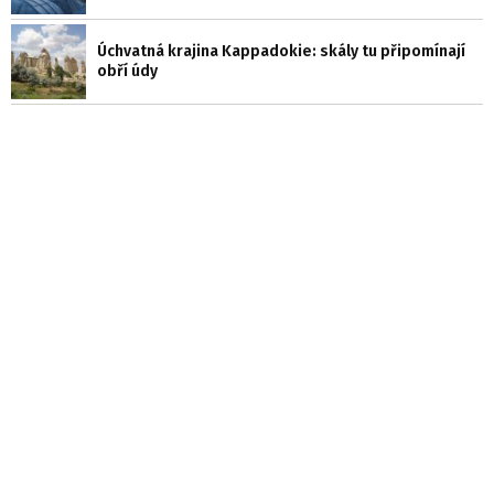
Úchvatná krajina Kappadokie: skály tu připomínají
obří údy