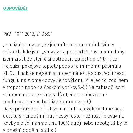
ODPOVĚDĚT
PaV
10.11.2013, 21:06:01
Je naivní si myslet, že jde mít stejnou produktivitu v
místech, kde jsou „smysly na pochodu“. Postupem doby
jsem zjistil, že stejně si potřebuju zalézt do přítmí, co
nejbližší pokojové teploty podobné mírnému pásmu a
KLIDU. Jinak se nejsem schopen náležitě soustředit resp.
funguju na zlomek obvyklého výkonu. A je jedno, zda jsem
v tropech nebo na českém venkově:-))) Na zahradě jsem
schopen něco pasivně shlížet, ale ne obezřetně
produkovat nebo bedlivě kontrolovat:-(((
Další překážkou je fakt, že na dálku člověk zůstane bez
dotyku s nejlepšími businessy resp. možností je ovlivnit.
Kdyby šlo lidi nahradit na 100% stroji nebo roboty, už by to
v dnešní době nastalo:-)