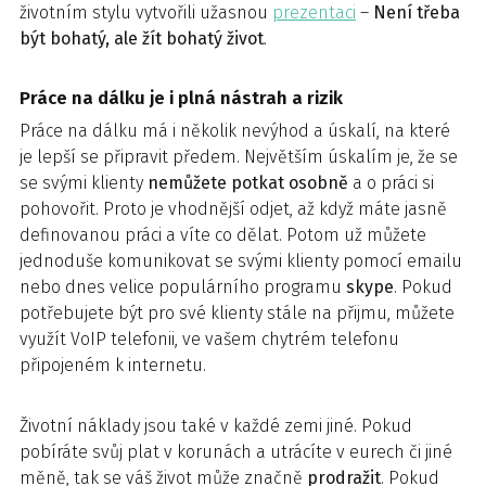
životním stylu vytvořili užasnou
prezentaci
–
Není třeba
být bohatý, ale žít bohatý život
.
Práce na dálku je i plná nástrah a rizik
Práce na dálku má i několik nevýhod a úskalí, na které
je lepší se připravit předem. Největším úskalím je, že se
se svými klienty
nemůžete potkat osobně
a o práci si
pohovořit. Proto je vhodnější odjet, až když máte jasně
definovanou práci a víte co dělat. Potom už můžete
jednoduše komunikovat se svými klienty pomocí emailu
nebo dnes velice populárního programu
skype
. Pokud
potřebujete být pro své klienty stále na přijmu, můžete
využít VoIP telefonii, ve vašem chytrém telefonu
připojeném k internetu.
Životní náklady jsou také v každé zemi jiné. Pokud
pobíráte svůj plat v korunách a utrácíte v eurech či jiné
měně, tak se váš život může značně
prodražit
. Pokud