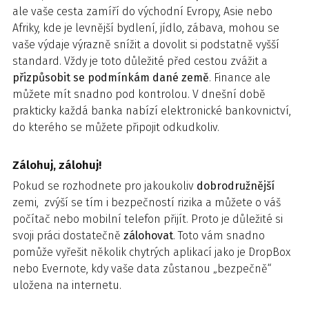
ale vaše cesta zamíří do východní Evropy, Asie nebo
Afriky, kde je levnější bydlení, jídlo, zábava, mohou se
vaše výdaje výrazně snížit a dovolit si podstatně vyšší
standard. Vždy je toto důležité před cestou zvážit a
přizpůsobit se podmínkám dané země
. Finance ale
můžete mít snadno pod kontrolou. V dnešní době
prakticky každá banka nabízí elektronické bankovnictví,
do kterého se můžete připojit odkudkoliv.
Zálohuj, zálohuj!
Pokud se rozhodnete pro jakoukoliv
dobrodružnější
zemi, zvýší se tím i bezpečností rizika a můžete o váš
počítač nebo mobilní telefon přijít. Proto je důležité si
svoji práci dostatečně
zálohovat
. Toto vám snadno
pomůže vyřešit několik chytrých aplikací jako je DropBox
nebo Evernote, kdy vaše data zůstanou „bezpečně“
uložena na internetu.