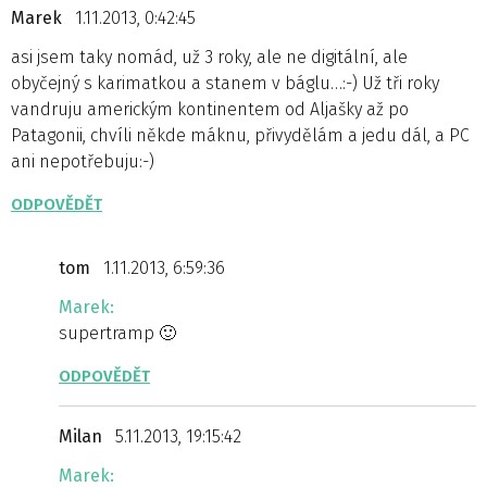
Marek
1.11.2013, 0:42:45
asi jsem taky nomád, už 3 roky, ale ne digitální, ale
obyčejný s karimatkou a stanem v báglu…:-) Už tři roky
vandruju americkým kontinentem od Aljašky až po
Patagonii, chvíli někde máknu, přivydělám a jedu dál, a PC
ani nepotřebuju:-)
ODPOVĚDĚT
tom
1.11.2013, 6:59:36
Marek:
supertramp 🙂
ODPOVĚDĚT
Milan
5.11.2013, 19:15:42
Marek: