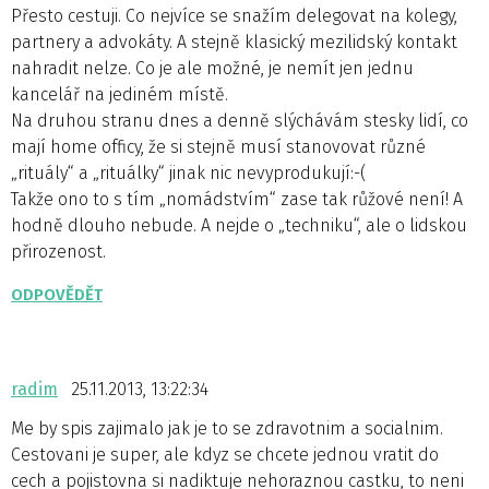
Přesto cestuji. Co nejvíce se snažím delegovat na kolegy,
partnery a advokáty. A stejně klasický mezilidský kontakt
nahradit nelze. Co je ale možné, je nemít jen jednu
kancelář na jediném místě.
Na druhou stranu dnes a denně slýchávám stesky lidí, co
mají home officy, že si stejně musí stanovovat různé
„rituály“ a „rituálky“ jinak nic nevyprodukují:-(
Takže ono to s tím „nomádstvím“ zase tak růžové není! A
hodně dlouho nebude. A nejde o „techniku“, ale o lidskou
přirozenost.
ODPOVĚDĚT
radim
25.11.2013, 13:22:34
Me by spis zajimalo jak je to se zdravotnim a socialnim.
Cestovani je super, ale kdyz se chcete jednou vratit do
cech a pojistovna si nadiktuje nehoraznou castku, to neni