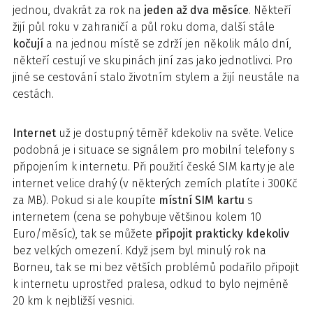
jednou, dvakrát za rok na
jeden až dva měsíce
. Někteří
žijí půl roku v zahraničí a půl roku doma, další stále
kočují
a na jednou místě se zdrží jen několik málo dní,
někteří cestují ve skupinách jiní zas jako jednotlivci. Pro
jiné se cestování stalo životním stylem a žijí neustále na
cestách.
Internet
už je dostupný téměř kdekoliv na světe. Velice
podobná je i situace se signálem pro mobilní telefony s
připojením k internetu. Při použití české SIM karty je ale
internet velice drahý (v některých zemích platíte i 300Kč
za MB). Pokud si ale koupíte
místní SIM kartu
s
internetem (cena se pohybuje většinou kolem 10
Euro/měsíc), tak se můžete
připojit prakticky kdekoliv
bez velkých omezení. Když jsem byl minulý rok na
Borneu, tak se mi bez větších problémů podařilo připojit
k internetu uprostřed pralesa, odkud to bylo nejméně
20 km k nejbližší vesnici.