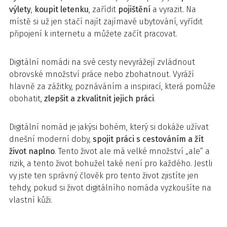
výlety
,
koupit letenku
, zařídit
pojištění
a vyrazit. Na
místě si už jen stačí najít zajímavé ubytování, vyřídit
připojení k internetu a můžete začít pracovat.
Digitální nomádi na své cesty nevyrážejí zvládnout
obrovské množství práce nebo zbohatnout. Vyráží
hlavně za zážitky, poznáváním a inspirací, která pomůže
obohatit,
zlepšit a zkvalitnit jejich práci
.
Digitální nomád je jakýsi bohém, který si dokáže užívat
dnešní moderní doby,
spojit práci s cestováním a žít
život naplno
. Tento život ale má velké množství „ale“ a
rizik, a tento život bohužel také není pro každého. Jestli
vy jste ten správný člověk pro tento život zjistíte jen
tehdy, pokud si život digitálního nomáda vyzkoušíte na
vlastní kůži.