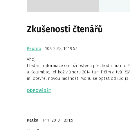
Zkušenosti čtenářů
Pepíno
10.9.2013, 14:19:57
Ahoj,
hledám informace o možnostech přechodu hranic 
a Kolumbie, jelikož v únoru 2014 tam frčím a tvůj čl
mi otevřel novou možnost. Mohu se optat odkud jsi č
ODPOVĚDĚT
Katka
14.11.2013, 18:11:51