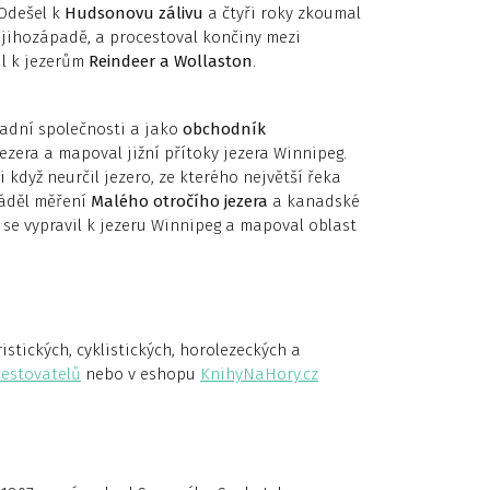
 Odešel k
Hudsonovu zálivu
a čtyři roky zkoumal
a jihozápadě, a procestoval končiny mezi
il k jezerům
Reindeer a Wollaston
.
padní společnosti a jako
obchodník
zera a mapoval jižní přítoky jezera Winnipeg.
 i když neurčil jezero, ze kterého největší řeka
váděl měření
Malého otročího jezera
a kanadské
) se vypravil k jezeru Winnipeg a mapoval oblast
stických, cyklistických, horolezeckých a
cestovatelů
nebo v eshopu
KnihyNaHory.cz