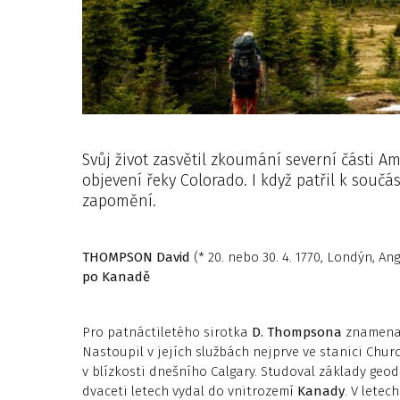
Svůj život zasvětil zkoumání severní části A
objevení řeky Colorado. I když patřil k součá
zapomění.
THOMPSON
David
(* 20. nebo 30. 4. 1770, Londýn, Ang
po Kanadě
Pro patnáctiletého sirotka
D. Thompsona
znamen
Nastoupil v jejích službách nejprve ve stanici Churc
v blízkosti dnešního Calgary. Studoval základy geod
dvaceti letech vydal do vnitrozemí
Kanady
. V letec