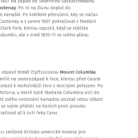
 1807 na západ od Severního Saskatchewanu.
oo­tenay
. Po ní na člunu doplul do
m nenašel. Po krátkém přerušení, kdy se načas
 Cootenay a s jarem 1807 pokračoval v hledání
Clark Fork, kterou opustil, když se stáčela
umbii, ale v zimě 1810–11 se svého plánu
 objevil téměř čtyřtisícovou
Mount Columbia
mířil na severozápad k řece, kterou před časem
orazil k mohutnější řece s mocnými peřejemi. Po
Asto­ria, u které tolik hledaná Columbia ústí do
et svého cestování Kanadou poznal celou oblast
l se svými přáteli na koních proti proudu
račoval až k ústí řeky Canu.
ráci smíšené britsko-americké komise pro