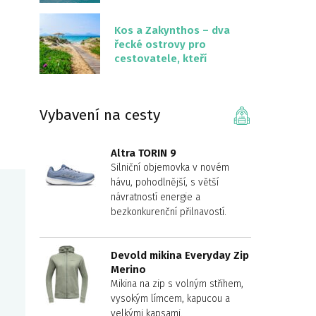
překvapivě malém
území
Kos a Zakynthos – dva
řecké ostrovy pro
cestovatele, kteří
chtějí něco jiného než
Krétu
Vybavení na cesty
Altra TORIN 9
Silniční objemovka v novém
hávu, pohodlnější, s větší
návratností energie a
bezkonkurenční přilnavostí.
Devold mikina Everyday Zip
Merino
Mikina na zip s volným střihem,
vysokým límcem, kapucou a
velkými kapsami.