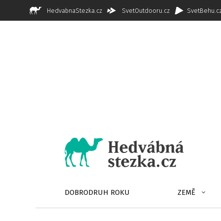
HedvabnaStezka.cz
SvetOutdooru.cz
SvetBehu.c
DOBRODRUH ROKU
ZEMĚ