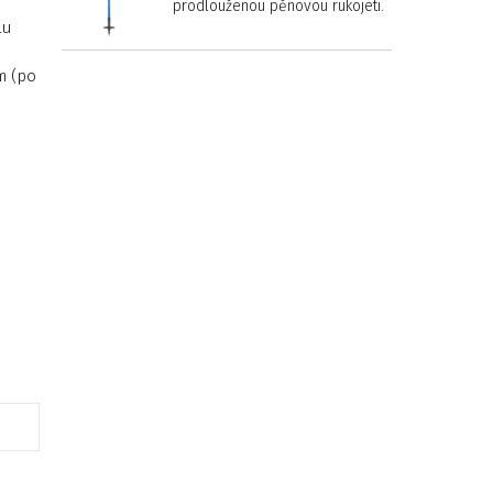
prodlouženou pěnovou rukojetí.
lu
m (po