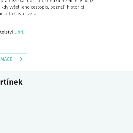
ota nezískal dost prostředků a zemřel v nouzi.
kdy vyšel jeho cestopis, poznali historici
m této části světa.
telství
Libri
.
RMACE
artínek