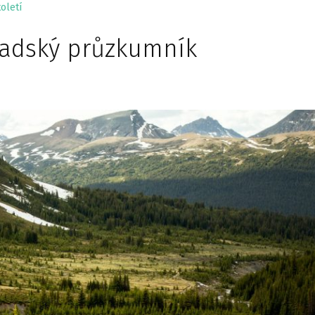
oletí
adský průzkumník