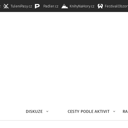
z
TuleniPasy.cz
Padler.cz
KnihyNaHory.cz
FestivalObzor
DISKUZE
CESTY PODLE AKTIVIT
RA