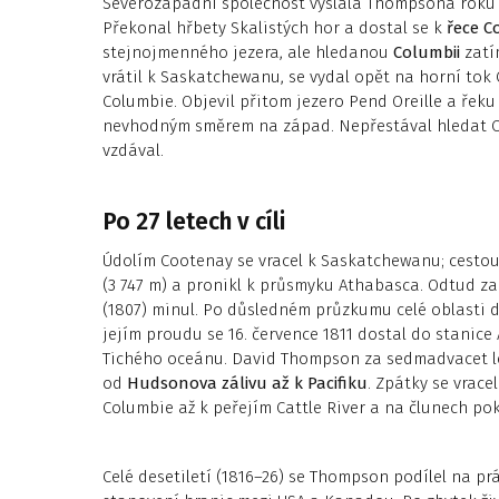
Severozápadní společnost vyslala Thom­psona roku
Překonal hřbety Skalistých hor a dostal se k
řece C
stejnojmenného jezera, ale hledanou
Columbii
zatí
vrátil k Saskatchewanu, se vydal opět na horní tok
Columbie. Objevil přitom jezero Pend Oreille a řeku 
nevhodným směrem na západ. Nepřestával hledat Col
vzdával.
Po 27 letech v cíli
Údolím Cootenay se vracel k Saskatchewanu; cestou
(3 747 m) a pronikl k průsmyku Athabasca. Odtud za
(1807) minul. Po důsledném průzkumu celé oblasti d
jejím proudu se 16. července 1811 dostal do stanice 
Tichého oceánu. David Thompson za sedmadvacet l
od
Hudsonova zálivu až k Pacifiku
. Zpátky se vrace
Columbie až k peřejím Cattle River a na člunech pok
Celé desetiletí (1816–26) se Thompson podílel na p