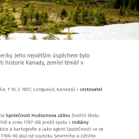
meriky. Jeho největším úspěchem bylo
sti historie Kanady, zemřel téměř v
lie, † 10. 2. 1857, Longueuil, Kanada)
– cestovatel
ala
Společnost Hudsonova zálivu
životní školu.
hill a zimu 1787–88 prožil spolu s
Indiány
ézie a kartografie a jako agent Společnosti se ve
h 1789–90 plul od soutoku Severního a Jižního