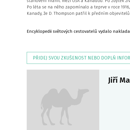
stanovení hranic mezi USA a Kanadou. Po zbytek živ
Po léta se na něho zapomínalo a teprve v roce 1916, 
Kanady, že D. Thompson patřil k předním objevitelů
Encyklopedii světových cestovatelů vydalo naklada
PŘIDEJ SVOU ZKUŠENOST NEBO DOPLŇ INFO
Jiří M