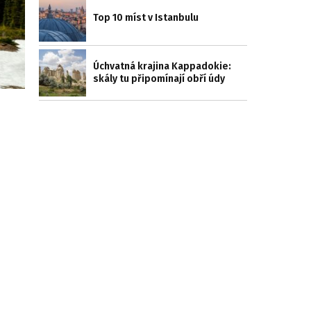
Top 10 míst v Istanbulu
Úchvatná krajina Kappadokie:
skály tu připomínají obří údy