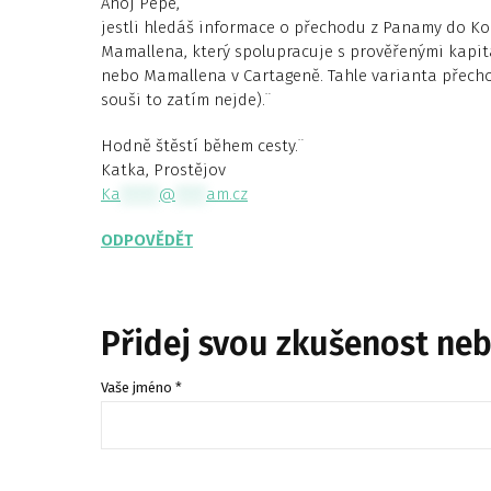
Ahoj Pepe,
jestli hledáš informace o přechodu z Panamy do K
Mamallena, který spolupracuje s prověřenými kapitá
nebo Mamallena v Cartageně. Tahle varianta přech
souši to zatím nejde).¨
Hodně štěstí během cesty.¨
Katka, Prostějov
Ka
*****
@
****
am.cz
ODPOVĚDĚT
Přidej svou zkušenost ne
Vaše jméno *