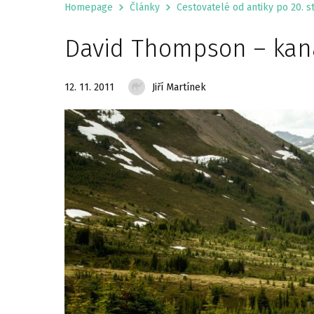
Homepage
Články
Cestovatelé od antiky po 20. st
David Thompson – kan
12. 11. 2011
Jiří Martínek