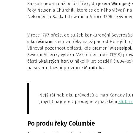
Saska­tchewanu až po ústí řeky do
jezera Winnipeg
.
řeky Nelson a Churchill, které se do něho vlévají n
Nelsonem a Saskatchewanem. V roce 1796 se vyprav
V roce 1797 přešel do služeb konkurenční Severozá
s kožešinami
sledoval řeky na západ od Hořejšího je
Věnoval pozornost oblasti, kde pramení
Mississippi
,
Severní Ameriky vytéká. Ve stejném roce (1798) pro
části
Skalistých hor
. O několik let později (1804–05
na severu dnešní provincie
Manitoba
.
Nejširší nabídku průvodců a map Kanady (turi
jiných) najdete v prodejně v pražském
Klubu 
Po produ řeky Columbie