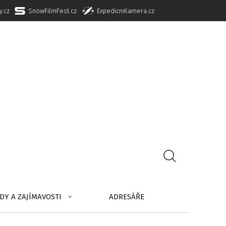
y.cz
SnowFilmFest.cz
ExpedicniKamera.cz
DY A ZAJÍMAVOSTI
ADRESÁŘE