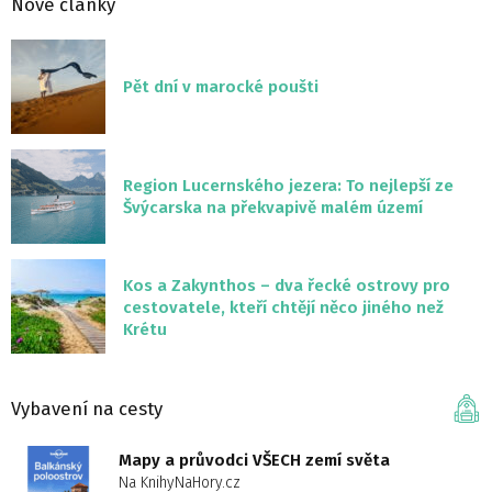
Nové články
Pět dní v marocké poušti
Region Lucernského jezera: To nejlepší ze
Švýcarska na překvapivě malém území
Kos a Zakynthos – dva řecké ostrovy pro
cestovatele, kteří chtějí něco jiného než
Krétu
Vybavení na cesty
Mapy a průvodci VŠECH zemí světa
Na KnihyNaHory.cz