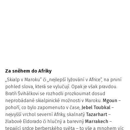
Za sněhem do Afriky
,,Skialp v Maroku“ či ,,nejlepší lyžování v Africe“, na první
pohled slova, která se vylučují. Opak je však pravdou.
Bratři Švihálkovi se rozhodli prozkoumat dosud
neprobádané skialpinické možnosti v Maroku.
Mgoun
–
pohoří, co bylo zapomenuto v čase,
Jebel Toubkal
–
nejvyšší vrchol severní Afriky, skalnatý
Tazarhart
–
žlabové Eldorado či hlučný a barevný
Marrakech
–
tepající srdce berberského světa – to vše a mnohem víc