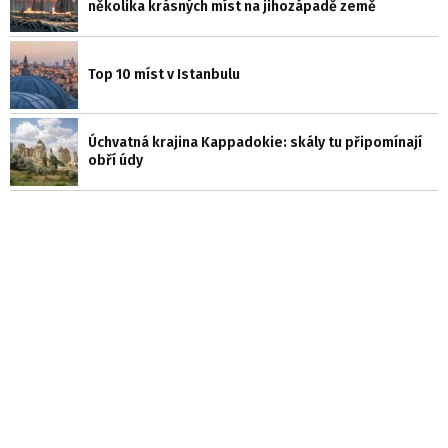
několika krásných míst na jihozápadě země
Top 10 míst v Istanbulu
Úchvatná krajina Kappadokie: skály tu připomínají
obří údy