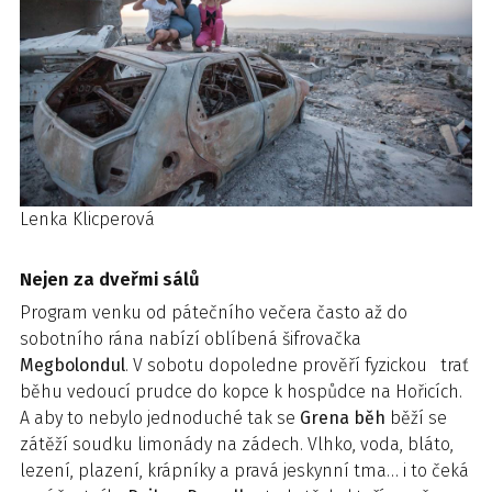
Lenka Klicperová
Nejen za dveřmi sálů
Program venku od pátečního večera často až do
sobotního rána nabízí oblíbená šifrovačka
Megbolondul
. V sobotu dopoledne prověří fyzickou trať
běhu vedoucí prudce do kopce k hospůdce na Hořicích.
A aby to nebylo jednoduché tak se
Grena běh
běží se
zátěží soudku limonády na zádech. Vlhko, voda, bláto,
lezení, plazení, krápníky a pravá jeskynní tma… i to čeká