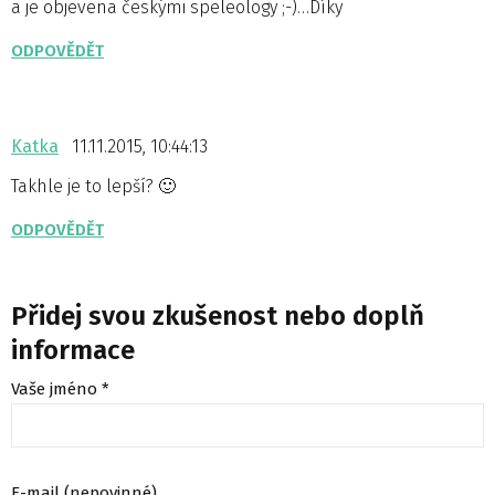
a je objevena českými speleology ;-)…Díky
ODPOVĚDĚT
Katka
11.11.2015, 10:44:13
Takhle je to lepší? 🙂
ODPOVĚDĚT
Přidej svou zkušenost nebo doplň
informace
Vaše jméno *
E-mail (nepovinné)