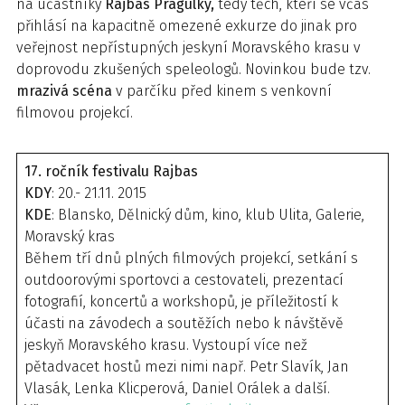
na účastníky
Rajbas Pragulky,
tedy těch, kteří se včas
přihlásí na kapacitně omezené exkurze do jinak pro
veřejnost nepřístupných jeskyní Moravského krasu v
doprovodu zkušených speleologů. Novinkou bude tzv.
mrazivá scéna
v parčíku před kinem s venkovní
filmovou projekcí.
17. ročník festivalu Rajbas
KDY
: 20.- 21.11. 2015
KDE
: Blansko, Dělnický dům, kino, klub Ulita, Galerie,
Moravský kras
Během tří dnů plných filmových projekcí, setkání s
outdoorovými sportovci a cestovateli, prezentací
fotografií, koncertů a workshopů, je příležitostí k
účasti na závodech a soutěžích nebo k návštěvě
jeskyň Moravského krasu. Vystoupí více než
pětadvacet hostů mezi nimi např. Petr Slavík, Jan
Vlasák, Lenka Klicperová, Daniel Orálek a další.