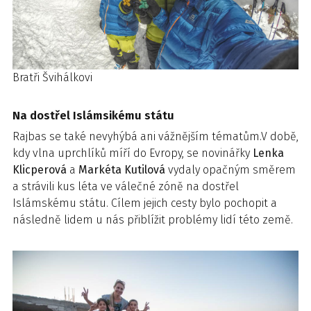
Bratři Švihálkovi
Na dostřel Islámsikému státu
Rajbas se také nevyhýbá ani vážnějším tématům.V době,
kdy vlna uprchlíků míří do Evropy, se novinářky
Lenka
Klicperová
a
Markéta Kutilová
vydaly opačným směrem
a strávili kus léta ve válečné zóně na dostřel
Islámskému státu. Cílem jejich cesty bylo pochopit a
následně lidem u nás přiblížit problémy lidí této země.