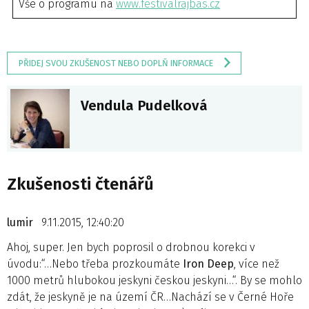
Vše o programu na
www.festivalrajbas.cz
PŘIDEJ SVOU ZKUŠENOST NEBO DOPLŇ INFORMACE
Vendula Pudelková
Zkušenosti čtenářů
lumir
9.11.2015, 12:40:20
Ahoj, super. Jen bych poprosil o drobnou korekci v
úvodu:“…Nebo třeba prozkoumáte
Iron Deep
, více než
1000 metrů hlubokou jeskyni českou jeskyni…“. By se mohlo
zdát, že jeskyně je na území ČR…Nachází se v Černé Hoře