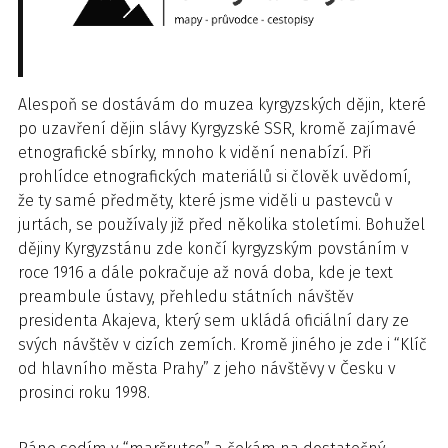
Alespoň se dostávám do muzea kyrgyzských dějin, které
po uzavření dějin slávy Kyrgyzské SSR, kromě zajímavé
etnografické sbírky, mnoho k vidění nenabízí. Při
prohlídce etnografických materiálů si člověk uvědomí,
že ty samé předměty, které jsme viděli u pastevců v
jurtách, se používaly již před několika stoletími. Bohužel
dějiny Kyrgyzstánu zde končí kyrgyzským povstáním v
roce 1916 a dále pokračuje až nová doba, kde je text
preambule ústavy, přehledu státních návštěv
presidenta Akajeva, který sem ukládá oficiální dary ze
svých návštěv v cizích zemích. Kromě jiného je zde i “Klíč
od hlavního města Prahy” z jeho návštěvy v Česku v
prosinci roku 1998.