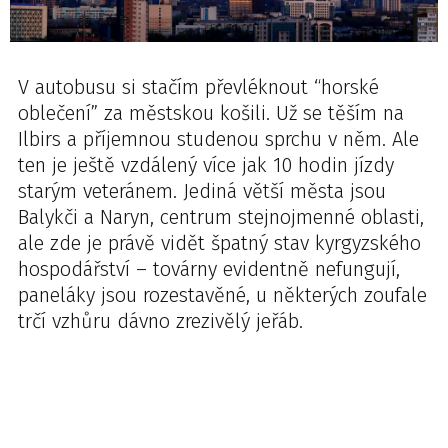
V autobusu si stačím převléknout “horské
oblečení” za městskou košili. Už se těším na
Ilbirs a příjemnou studenou sprchu v něm. Ale
ten je ještě vzdálený více jak 10 hodin jízdy
starým veteránem. Jediná větší města jsou
Balykči a Naryn, centrum stejnojmenné oblasti,
ale zde je právě vidět špatný stav kyrgyzského
hospodářství – továrny evidentně nefungují,
paneláky jsou rozestavěné, u některých zoufale
trčí vzhůru dávno zrezivělý jeřáb.