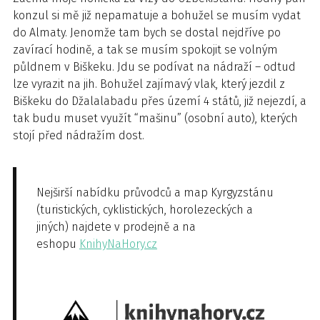
konzul si mě již nepamatuje a bohužel se musím vydat
do Almaty. Jenomže tam bych se dostal nejdříve po
zavírací hodině, a tak se musím spokojit se volným
půldnem v Biškeku. Jdu se podívat na nádraží – odtud
lze vyrazit na jih. Bohužel zajímavý vlak, který jezdil z
Biškeku do Džalalabadu přes území 4 států, již nejezdí, a
tak budu muset využít “mašinu” (osobní auto), kterých
stojí před nádražím dost.
Nejširší nabídku průvodců a map Kyrgyzstánu
(turistických, cyklistických, horolezeckých a
jiných) najdete v prodejně a na
eshopu
KnihyNaHory.cz