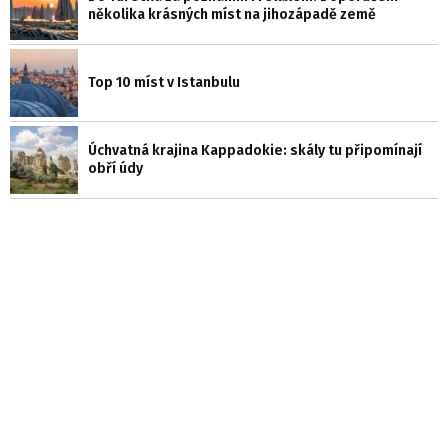
několika krásných míst na jihozápadě země
Top 10 míst v Istanbulu
Úchvatná krajina Kappadokie: skály tu připomínají
obří údy