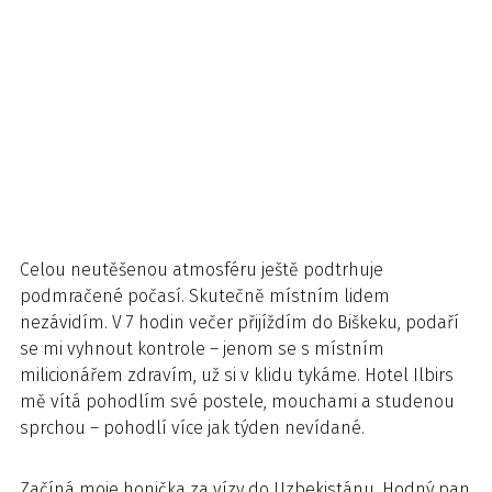
Celou neutěšenou atmosféru ještě podtrhuje
podmračené počasí. Skutečně místním lidem
nezávidím. V 7 hodin večer přijíždím do Biškeku, podaří
se mi vyhnout kontrole – jenom se s místním
milicionářem zdravím, už si v klidu tykáme. Hotel Ilbirs
mě vítá pohodlím své postele, mouchami a studenou
sprchou – pohodlí více jak týden nevídané.
Začíná moje honička za vízy do Uzbekistánu. Hodný pan