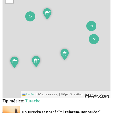
4x
3x
2x
Leaflet
|
©Seznam.cz a.s., | ©OpenStreetMap
Tip měsíce:
Turecko
Do Turecka za poznáním i relaxem. Doporučení