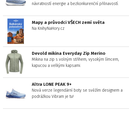
návratností energie a bezkonkurenční přilnavostí.
Mapy a průvodci VŠECH zemí světa
Na KnihyNaHory.cz
Devold mikina Everyday Zip Merino
Mikina na zip s volným střihem, vysokým límcem,
kapucou a velkými kapsami.
Altra LONE PEAK 9+
Nová verze legendární boty se svěžím designem a
podrážkou Vibram je tu!