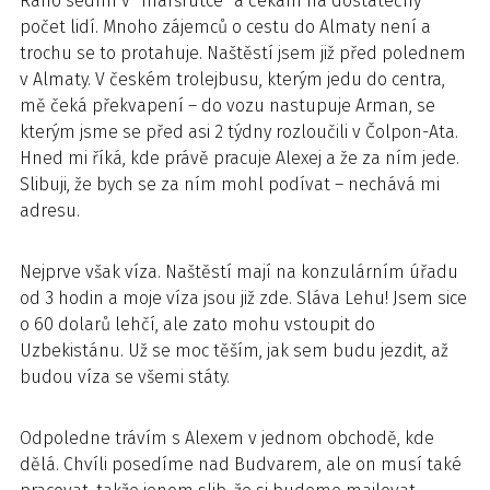
Ráno sedím v “maršrutce” a čekám na dostatečný
počet lidí. Mnoho zájemců o cestu do Almaty není a
trochu se to protahuje. Naštěstí jsem již před polednem
v Almaty. V českém trolejbusu, kterým jedu do centra,
mě čeká překvapení – do vozu nastupuje Arman, se
kterým jsme se před asi 2 týdny rozloučili v Čolpon-Ata.
Hned mi říká, kde právě pracuje Alexej a že za ním jede.
Slibuji, že bych se za ním mohl podívat – nechává mi
adresu.
Nejprve však víza. Naštěstí mají na konzulárním úřadu
od 3 hodin a moje víza jsou již zde. Sláva Lehu! Jsem sice
o 60 dolarů lehčí, ale zato mohu vstoupit do
Uzbekistánu. Už se moc těším, jak sem budu jezdit, až
budou víza se všemi státy.
Odpoledne trávím s Alexem v jednom obchodě, kde
dělá. Chvíli posedíme nad Budvarem, ale on musí také