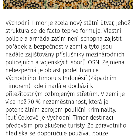
Východní Timor je zcela nový státní útvar, jehož
struktura se de facto teprve formuje. Vlastní
policie a armáda zatím není schopna zajistit
pořádek a bezpečnost v zemi a tyto jsou
nadále zajišťovány příslušníky mezinárodních
policejních a vojenských sborů OSN. Zejména
nebezpečná je oblast podél hranice
Východního Timoru s Indonésií (Západním
Timorem), kde i nadále dochází k
příležitostným ozbrojeným střetům. V zemi je
více než 70 % nezaměstnanost, která je
potenciálním zdrojem pouliční kriminality.
[cut]Celkově je Východní Timor destinací
především pro zkušené turisty. Ze zdravotního
hlediska se doporučuje používat pouze