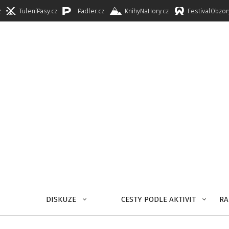
z
TuleniPasy.cz
Padler.cz
KnihyNaHory.cz
FestivalObzor
DISKUZE
CESTY PODLE AKTIVIT
RA