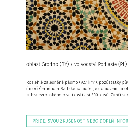
oblast Grodno (BY) / vojvodství Podlasie (PL)
2
Rozlehlé zalesněné pásmo (927 km
), pozůstatky pů
úmoří Černého a Baltského moře. Je domovem mnoha zv
zubra evropského o velikosti asi 300 kusů. Zubři sem
PŘIDEJ SVOU ZKUŠENOST NEBO DOPLŇ INFO