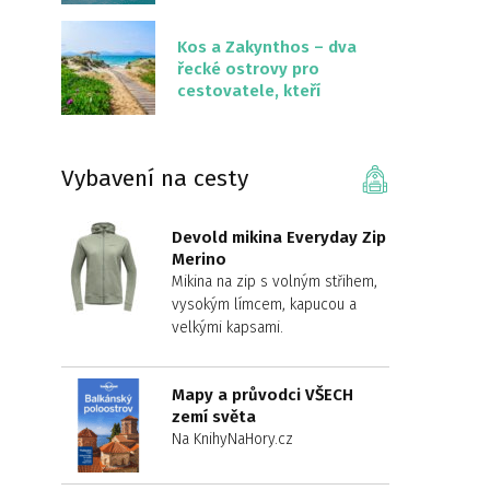
překvapivě malém
území
Kos a Zakynthos – dva
řecké ostrovy pro
cestovatele, kteří
chtějí něco jiného než
Krétu
Vybavení na cesty
Devold mikina Everyday Zip
Merino
Mikina na zip s volným střihem,
vysokým límcem, kapucou a
velkými kapsami.
Mapy a průvodci VŠECH
zemí světa
Na KnihyNaHory.cz