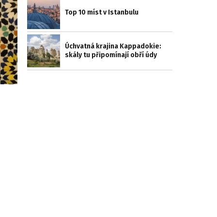
Top 10 míst v Istanbulu
Úchvatná krajina Kappadokie:
skály tu připomínají obří údy