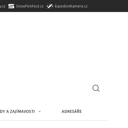
y.cz
SnowFilmFest.cz
ExpedicniKamera.cz
DY A ZAJÍMAVOSTI
ADRESÁŘE