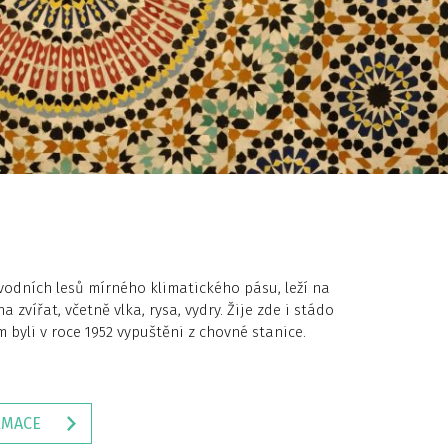
vodních lesů mírného klimatického pásu, leží na
ířat, včetně vlka, rysa, vydry. Žije zde i stádo
 byli v roce 1952 vypuštěni z chovné stanice.
RMACE