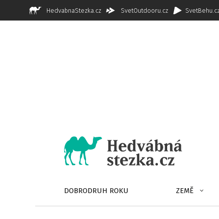
HedvabnaStezka.cz
SvetOutdooru.cz
SvetBehu.c
DOBRODRUH ROKU
ZEMĚ