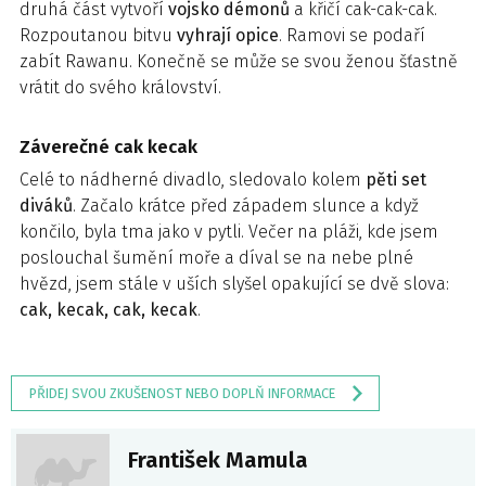
druhá část vytvoří
vojsko démonů
a křičí cak-cak-cak.
Rozpoutanou bitvu
vyhrají opice
. Ramovi se podaří
zabít Rawanu. Konečně se může se svou ženou šťastně
vrátit do svého království.
Záverečné cak kecak
Celé to nádherné divadlo, sledovalo kolem
pěti set
diváků
. Začalo krátce před západem slunce a když
končilo, byla tma jako v pytli. Večer na pláži, kde jsem
poslouchal šumění moře a díval se na nebe plné
hvězd, jsem stále v uších slyšel opakující se dvě slova:
cak, kecak, cak, kecak
.
PŘIDEJ SVOU ZKUŠENOST NEBO DOPLŇ INFORMACE
František Mamula