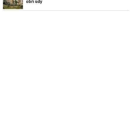
obří údy