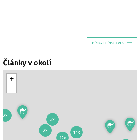
PŘIDAT PŘÍSPĚVEK
Články v okolí
+
−
2x
3x
2x
14x
12x