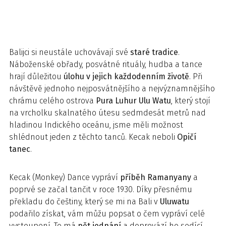
Balijci si neustále uchovávají své
staré tradice
.
Náboženské obřady, posvátné rituály, hudba a tance
hrají důležitou
úlohu v jejich každodenním životě
. Při
návštěvě jednoho nejposvátnějšího a nejvýznamnějšího
chrámu celého ostrova
Pura Luhur Ulu Watu
, který stojí
na vrcholku skalnatého útesu sedmdesát metrů nad
hladinou Indického oceánu, jsme měli možnost
shlédnout jeden z těchto tanců. Kecak neboli
Opičí
tanec
.
Kecak (Monkey) Dance vypráví
příběh Ramanyany
a
poprvé se začal tančit v roce 1930. Díky přesnému
překladu do češtiny, který se mi na Bali v
Uluwatu
podařilo získat, vám můžu popsat o čem vypráví celé
vystoupení. To má
pět jednání
a doprovází ho sedící