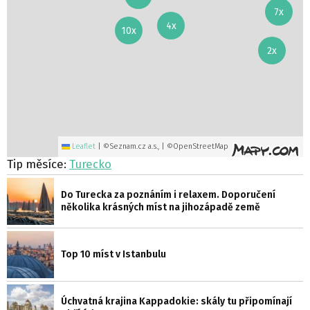
7x
4x
10x
2x
Leaflet
|
©Seznam.cz a.s., | ©OpenStreetMap
Tip měsíce:
Turecko
Do Turecka za poznáním i relaxem. Doporučení
několika krásných míst na jihozápadě země
Top 10 míst v Istanbulu
Úchvatná krajina Kappadokie: skály tu připomínají