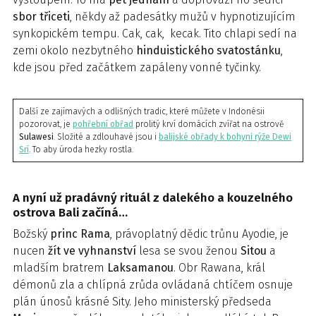
sbor třiceti
, někdy až padesátky mužů v hypnotizujícím
synkopickém tempu. Cak, cak, kecak. Tito chlapi sedí na
zemi okolo nezbytného
hinduistického svatostánku
,
kde jsou před začátkem zapáleny vonné tyčinky.
Další ze zajímavých a odlišných tradic, které můžete v Indonésii
pozorovat, je
pohřební obřad
prolitý krví domácích zvířat na ostrově
Sulawesi
. Složité a zdlouhavé jsou i
balijské obřady k bohyni rýže Dewi
Srí
. To aby úroda hezky rostla.
A nyní už pradávný rituál z dalekého a kouzelného
ostrova Bali začíná…
Božský
princ Rama
, právoplatný dědic trůnu Ayodie, je
nucen
žít ve vyhnanství
lesa se svou ženou
Sitou
a
mladším bratrem
Laksamanou
. Obr Rawana, král
démonů zla a chlípná zrůda ovládaná chtíčem osnuje
plán únosů krásné Sity. Jeho ministerský předseda