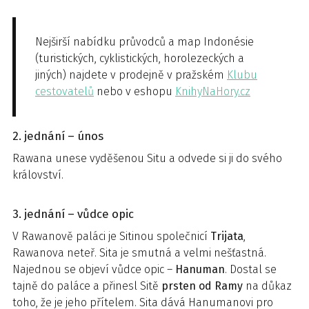
Nejširší nabídku průvodců a map Indonésie
(turistických, cyklistických, horolezeckých a
jiných) najdete v prodejně v pražském
Klubu
cestovatelů
nebo v eshopu
KnihyNaHory.cz
2. jednání – únos
Rawana unese vyděšenou Situ a odvede si ji do svého
království.
3. jednání – vůdce opic
V Rawanově paláci je Sitinou společnicí
Trijata
,
Rawanova neteř. Sita je smutná a velmi nešťastná.
Najednou se objeví vůdce opic –
Hanuman
. Dostal se
tajně do paláce a přinesl Sitě
prsten od Ramy
na důkaz
toho, že je jeho přítelem. Sita dává Hanumanovi pro