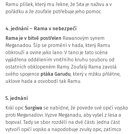
Ramu plíšek, který mu řekne, že Sita je naživu a v
pořádku a že zoufale potřebuje jeho pomoc.
4. jednání – Rama v nebezpečí
Rama je v bitvě postřelen
Rawanovým synem
Meganadou. Šíp se promění v hada, který Ramu
obkrouží a ovine jako lano. V tanci je tato scéna
vyjádřena oddělením vnitřního kruhu souboru od
ostatních obklopeném Ramy. Zoufalý Rama zavolá
svého spojence
ptáka Garudu
, který v mžiku přilétne,
uklove hada a osvobodí tak Ramu.
5. jednání
Král opic
Surgiwa
se nabídne, že povede své opičí vojsko
proti Meganadovi. Vyzve Meganadu, aby vyšel z lesa a
bojoval. Tady se sbor rozdělí na dvě části. Jedna část
vytvoří opičí vojsko a napodobuje zvuky opic, zatímco