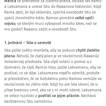
Marica
se převlékne za zlatého jelena, odláká tak Ramu
a Laksamana a unese Situ do Rawanova království. Když
Rama zjistí, že byl oklamán, spěchá osvobodit Situ ze
spárů zlovolného krále. Ramovi pomáhá
velké opičí
vojsko
, se kterým musí vybojovat mnoho bitev, než se
mu podaří Rawanu zabít a osvobodit Situ.
1. jednání – Sita o samotě
Sita pošle svého manžela, aby se pokusil
chytit zlatého
jelena
. Netušil, že zlatý jelen je ve skutečnosti Rawanův
ministerský předseda. Sita slyší volání o pomoc a v
domnění, že slyší Ramův hlas, pošle Laksamanu, aby se
podíval, co se děje. Laksamana nejdřív odmítá, protože
je přesvědčen, že se božskému princi Ramovi nemůže ve
skutečnosti nic zlého stát. Když ho ale Sita obviní, že si
přeje bratrovu smrt, aby se s ní mohl oženit, Laksamana
se velice rozzlobí a
podřídí se jejím přáním
. Nechává
bezbrannou Situ samotnou.