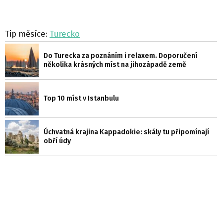
Tip měsíce:
Turecko
Do Turecka za poznáním i relaxem. Doporučení
několika krásných míst na jihozápadě země
Top 10 míst v Istanbulu
Úchvatná krajina Kappadokie: skály tu připomínají
obří údy