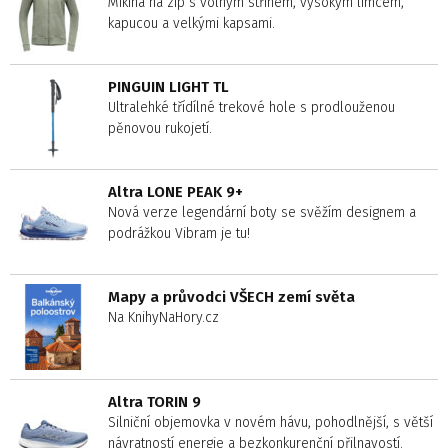
Mikina na zip s volným střihem, vysokým límcem,
kapucou a velkými kapsami.
PINGUIN LIGHT TL
Ultralehké třídílné trekové hole s prodlouženou
pěnovou rukojetí.
Altra LONE PEAK 9+
Nová verze legendární boty se svěžím designem a
podrážkou Vibram je tu!
Mapy a průvodci VŠECH zemí světa
Na KnihyNaHory.cz
Altra TORIN 9
Silniční objemovka v novém hávu, pohodlnější, s větší
návratností energie a bezkonkurenční přilnavostí.