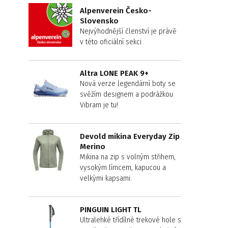
Alpenverein Česko-
Slovensko
Nejvýhodnější členství je právě
v této oficiální sekci
Altra LONE PEAK 9+
Nová verze legendární boty se
svěžím designem a podrážkou
Vibram je tu!
Devold mikina Everyday Zip
Merino
Mikina na zip s volným střihem,
vysokým límcem, kapucou a
velkými kapsami.
PINGUIN LIGHT TL
Ultralehké třídílné trekové hole s