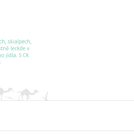
ch, skialpech,
stně leckde v
 jídla. S CK
.