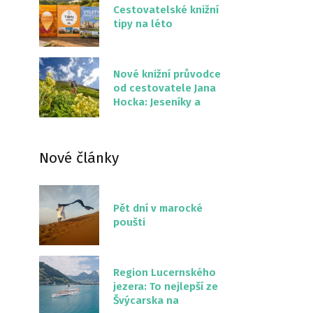
Cestovatelské knižní
tipy na léto
Nové knižní průvodce
od cestovatele Jana
Hocka: Jeseníky a
Severní stezka
Slovenskem
Nové články
Pět dní v marocké
poušti
Region Lucernského
jezera: To nejlepší ze
Švýcarska na