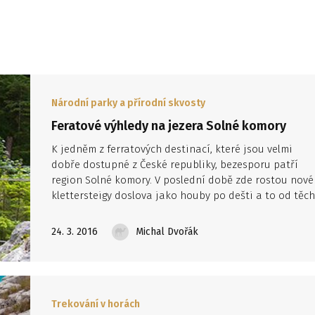
Národní parky a přírodní skvosty
Feratové výhledy na jezera Solné komory
K jedněm z ferratových destinací, které jsou velmi
dobře dostupné z České republiky, bezesporu patří
region Solné komory. V poslední době zde rostou nové
klettersteigy doslova jako houby po dešti a to od těch
úplně nejlehčích a nejkratších, až po ty nejnáročnější,
které jsou časově třeba na celý den.
24. 3. 2016
Michal Dvořák
Trekování v horách