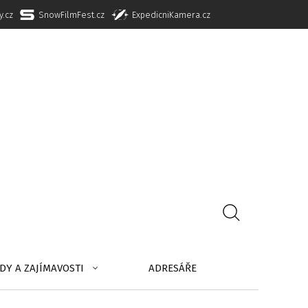
y.cz
SnowFilmFest.cz
ExpedicniKamera.cz
DY A ZAJÍMAVOSTI
ADRESÁŘE