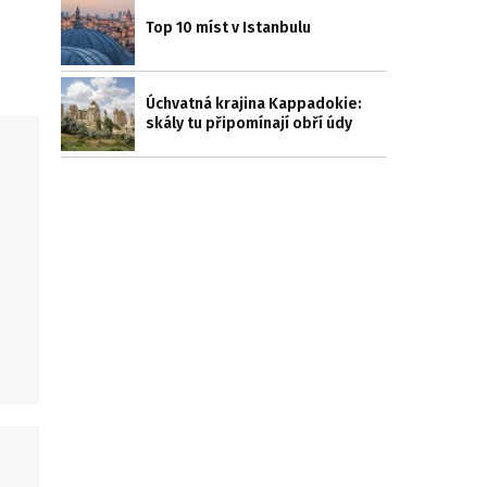
Top 10 míst v Istanbulu
Úchvatná krajina Kappadokie:
skály tu připomínají obří údy