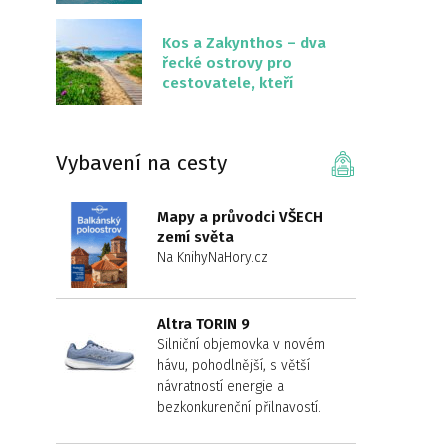
překvapivě malém
území
Kos a Zakynthos – dva
řecké ostrovy pro
cestovatele, kteří
chtějí něco jiného než
Krétu
Vybavení na cesty
Mapy a průvodci VŠECH
zemí světa
Na KnihyNaHory.cz
Altra TORIN 9
Silniční objemovka v novém
hávu, pohodlnější, s větší
návratností energie a
bezkonkurenční přilnavostí.