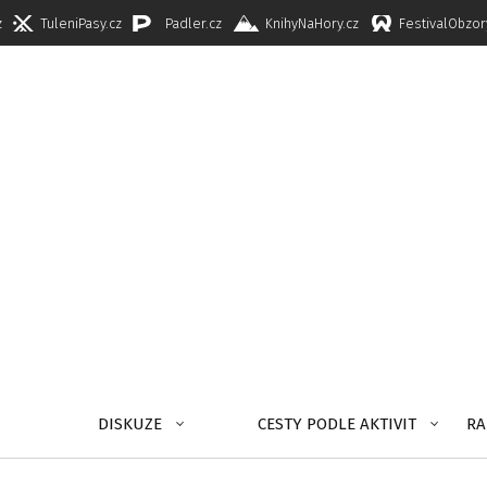
z
TuleniPasy.cz
Padler.cz
KnihyNaHory.cz
FestivalObzor
DISKUZE
CESTY PODLE AKTIVIT
RA