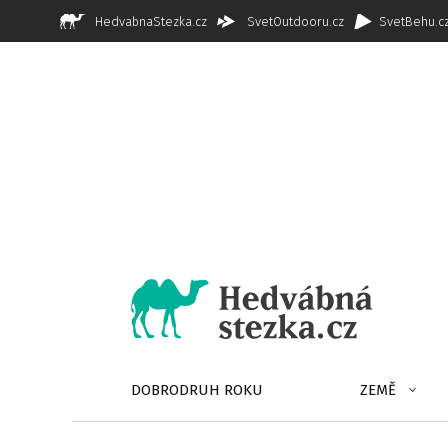
HedvabnaStezka.cz
SvetOutdooru.cz
SvetBehu.c
DOBRODRUH ROKU
ZEMĚ