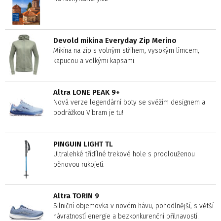
Devold mikina Everyday Zip Merino
Mikina na zip s volným střihem, vysokým límcem,
kapucou a velkými kapsami.
Altra LONE PEAK 9+
Nová verze legendární boty se svěžím designem a
podrážkou Vibram je tu!
PINGUIN LIGHT TL
Ultralehké třídílné trekové hole s prodlouženou
pěnovou rukojetí.
Altra TORIN 9
Silniční objemovka v novém hávu, pohodlnější, s větší
návratností energie a bezkonkurenční přilnavostí.