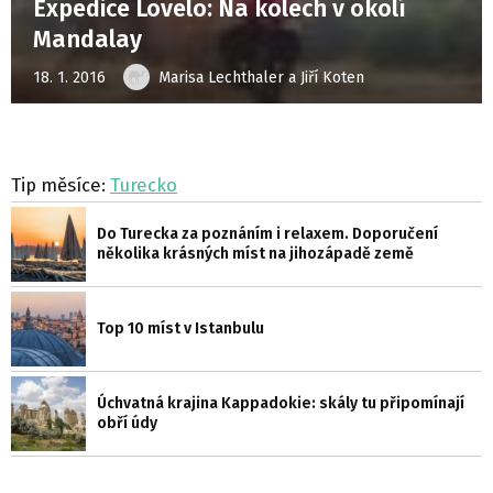
Expedice Lovelo: Na kolech v okolí
Mandalay
18. 1. 2016
Marisa Lechthaler a Jiří Koten
Tip měsíce:
Turecko
Do Turecka za poznáním i relaxem. Doporučení
několika krásných míst na jihozápadě země
Top 10 míst v Istanbulu
Úchvatná krajina Kappadokie: skály tu připomínají
obří údy