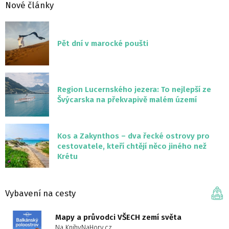
Nové články
Pět dní v marocké poušti
Region Lucernského jezera: To nejlepší ze
Švýcarska na překvapivě malém území
Kos a Zakynthos – dva řecké ostrovy pro
cestovatele, kteří chtějí něco jiného než
Krétu
Vybavení na cesty
Mapy a průvodci VŠECH zemí světa
Na KnihyNaHory.cz