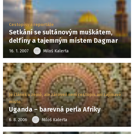
Cestopisy a reportáže
Setkání se sultánovým muškátem,
delfíny a tajemným místem Dagmar
16. 1. 2007
Miloš Kalerta
Je článek u země, ale zároveň není cestopis ani zajímavé
místo
Uganda – barevná perla Afriky
6. 8. 2006
Miloš Kalerta