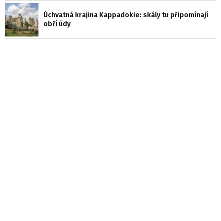
Úchvatná krajina Kappadokie: skály tu připomínají
obří údy