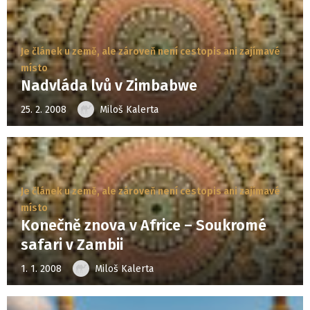
Je článek u země, ale zároveň není cestopis ani zajímavé
místo
Nadvláda lvů v Zimbabwe
25. 2. 2008
Miloš Kalerta
Je článek u země, ale zároveň není cestopis ani zajímavé
místo
Konečně znova v Africe – Soukromé
safari v Zambii
1. 1. 2008
Miloš Kalerta