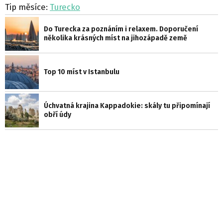
Tip měsíce:
Turecko
Do Turecka za poznáním i relaxem. Doporučení
několika krásných míst na jihozápadě země
Top 10 míst v Istanbulu
Úchvatná krajina Kappadokie: skály tu připomínají
obří údy