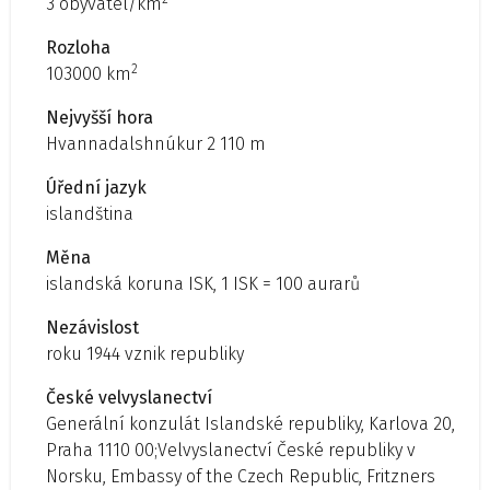
3 obyvatel/km
Rozloha
2
103000 km
Nejvyšší hora
Hvannadalshnúkur 2 110 m
Úřední jazyk
islandština
Měna
islandská koruna ISK, 1 ISK = 100 aurarů
Nezávislost
roku 1944 vznik republiky
České velvyslanectví
Generální konzulát Islandské republiky, Karlova 20,
Praha 1110 00;Velvyslanectví České republiky v
Norsku, Embassy of the Czech Republic, Fritzners