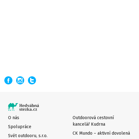
O nás
Outdoorová cestovní
kancelář Kudrna
Spolupráce
CK Mundo – aktivní dovolená
Svět outdooru, s.r.o.