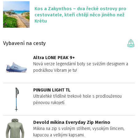
Kos a Zakynthos – dva řecké ostrovy pro
cestovatele, kteří chtějí něco jiného než
Krétu
Vybavení na cesty
Altra LONE PEAK 9+
Nová verze legendární boty se svěžím designem a
podrážkou Vibram je tu!
PINGUIN LIGHT TL
Ultralehké třídílné trekové hole s prodlouženou
pěnovou rukojetí.
Devold mikina Everyday Zip Merino
Mikina na zip s volným střihem, vysokým límcem,
kapucou a velkými kapsami.