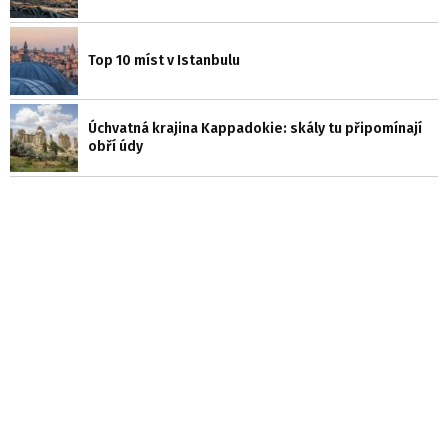
Top 10 míst v Istanbulu
Úchvatná krajina Kappadokie: skály tu připomínají
obří údy