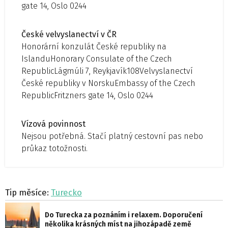
gate 14, Oslo 0244
České velvyslanectví v ČR
Honorární konzulát České republiky na
IslanduHonorary Consulate of the Czech
RepublicLágmúli 7, Reykjavík108Velvyslanectví
České republiky v NorskuEmbassy of the Czech
RepublicFritzners gate 14, Oslo 0244
Vízová povinnost
Nejsou potřebná. Stačí platný cestovní pas nebo
průkaz totožnosti.
Tip měsíce:
Turecko
Do Turecka za poznáním i relaxem. Doporučení
několika krásných míst na jihozápadě země