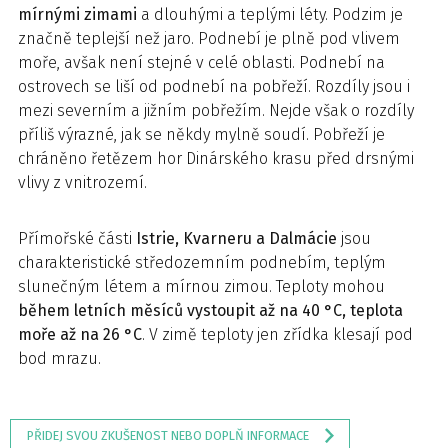
mírnými zimami
a dlouhými a teplými léty. Podzim je
značně teplejší než jaro. Podnebí je plně pod vlivem
moře, avšak není stejné v celé oblasti. Podnebí na
ostrovech se liší od podnebí na pobřeží. Rozdíly jsou i
mezi severním a jižním pobřežím. Nejde však o rozdíly
příliš výrazné, jak se někdy mylně soudí. Pobřeží je
chráněno řetězem hor Dinárského krasu před drsnými
vlivy z vnitrozemí.
Přímořské části
Istrie, Kvarneru a Dalmácie
jsou
charakteristické středozemním podnebím, teplým
slunečným létem a mírnou zimou. Teploty mohou
během letních měsíců vystoupit až na 40 °C, teplota
moře až na 26 °C
. V zimě teploty jen zřídka klesají pod
bod mrazu.
PŘIDEJ SVOU ZKUŠENOST NEBO DOPLŇ INFORMACE