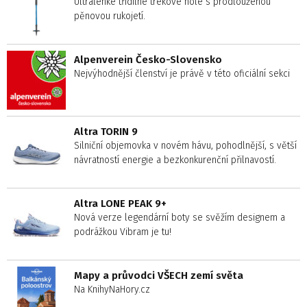
Ultralehké třídílné trekové hole s prodlouženou
pěnovou rukojetí.
Alpenverein Česko-Slovensko
Nejvýhodnější členství je právě v této oficiální sekci
Altra TORIN 9
Silniční objemovka v novém hávu, pohodlnější, s větší
návratností energie a bezkonkurenční přilnavostí.
Altra LONE PEAK 9+
Nová verze legendární boty se svěžím designem a
podrážkou Vibram je tu!
Mapy a průvodci VŠECH zemí světa
Na KnihyNaHory.cz