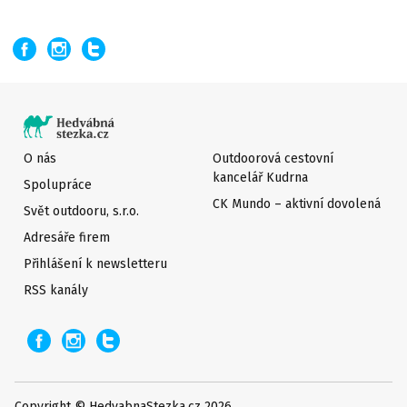
O nás
Outdoorová cestovní
kancelář Kudrna
Spolupráce
CK Mundo – aktivní dovolená
Svět outdooru, s.r.o.
Adresáře firem
Přihlášení k newsletteru
RSS kanály
Copyright © HedvabnaStezka.cz 2026