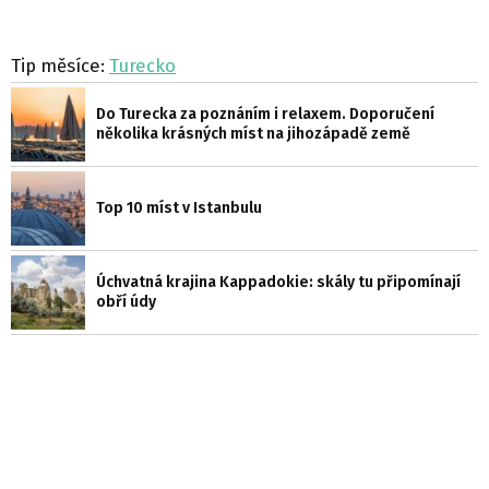
Tip měsíce:
Turecko
Do Turecka za poznáním i relaxem. Doporučení
několika krásných míst na jihozápadě země
Top 10 míst v Istanbulu
Úchvatná krajina Kappadokie: skály tu připomínají
obří údy