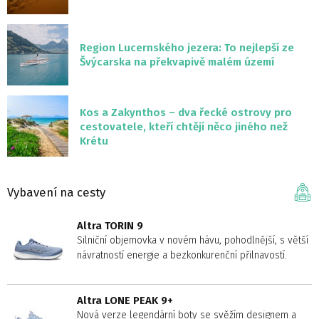
Region Lucernského jezera: To nejlepší ze
Švýcarska na překvapivě malém území
Kos a Zakynthos – dva řecké ostrovy pro
cestovatele, kteří chtějí něco jiného než
Krétu
Vybavení na cesty
Altra TORIN 9
Silniční objemovka v novém hávu, pohodlnější, s větší
návratností energie a bezkonkurenční přilnavostí.
Altra LONE PEAK 9+
Nová verze legendární boty se svěžím designem a