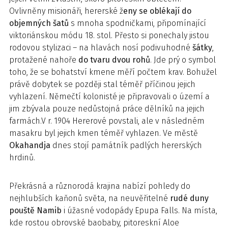
Ovlivněny misionáři, hererské ž
eny se oblékají do
objemných šatů
s mnoha spodničkami, připomínající
viktoriánskou módu 18. stol. Přesto si ponechaly jistou
rodovou stylizaci – na hlavách nosí podivuhodné
šátky
,
protažené nahoře
do tvaru dvou rohů
. Jde prý o symbol
toho, že se bohatství kmene měří počtem krav. Bohužel
právě dobytek se později stal téměř příčinou jejich
vyhlazení. Němečtí kolonisté je připravovali o území a
jim zbývala pouze nedůstojná práce dělníků na jejich
farmách.V r. 1904 Hererové povstali, ale v následném
masakru byl jejich kmen téměř vyhlazen. Ve městě
Okahandja
dnes stojí památník padlých hererských
hrdinů.
Překrásná a různorodá krajina nabízí pohledy do
nejhlubších kaňonů světa, na neuvěřitelné
rudé duny
pouště Namib
i úžasné vodopády Epupa Falls. Na místa,
kde rostou obrovské baobaby, pitoreskní Aloe