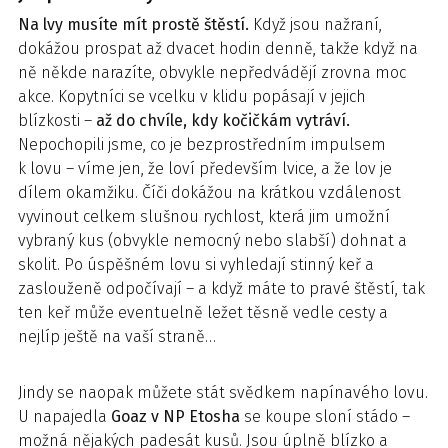
Na lvy musíte mít prostě štěstí.
Když jsou nažraní,
dokážou prospat až dvacet hodin denně, takže když na
ně někde narazíte, obvykle nepředvádějí zrovna moc
akce. Kopytníci se vcelku v klidu popásají v jejich
blízkosti –
až do chvíle, kdy kočičkám vytráví.
Nepochopili jsme, co je bezprostředním impulsem
k lovu – víme jen, že loví především lvice, a že lov je
dílem okamžiku. Číči dokážou na krátkou vzdálenost
vyvinout celkem slušnou rychlost, která jim umožní
vybraný kus (obvykle nemocný nebo slabší) dohnat a
skolit. Po úspěšném lovu si vyhledají stinný keř a
zaslouženě odpočívají – a když máte to pravé štěstí, tak
ten keř může eventuelně ležet těsně vedle cesty a
nejlíp ještě na vaší straně…
Jindy se naopak můžete stát svědkem napínavého lovu.
U napajedla
Goaz v NP Etosha
se koupe sloní stádo –
možná nějakých padesát kusů. Jsou úplně blízko a