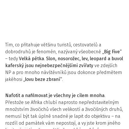
Tím, co přitahuje většinu turistů, cestovatelů a
dobrodruhů je fenomén, nazývaný všeobecně
„Big Five“
– tedy
Velká pětka
.
Slon, nosorožec, lev, leopard a buvol
kaferský jsou nejnebezpečnějšími zvířaty
ve zdejších
NP a pro mnoho návštěvníků jsou dokonce předmětem
jakéhosi
„lovu beze zbraní“
.
Nafotit a nafilmovat je všechny je cílem mnoha
.
Přestože se Afrika chlubí naprosto nepředstavitelným
množstvím živočichů všech velikostí a živočišných druhů,
nemusí být tak úplně snadné je lapit do objektivu – na
rozdíl od památek vám nepostojí, a vy jste krom jiného