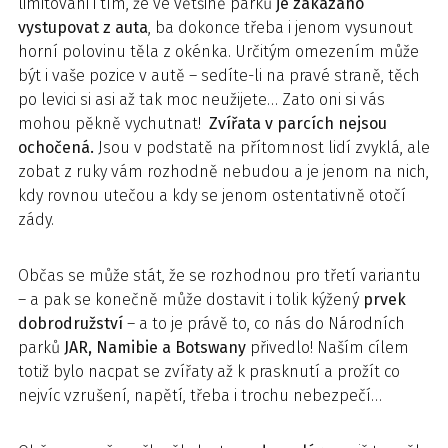
limitováni i tím, že ve většině parků
je zakázáno
vystupovat z auta
, ba dokonce třeba i jenom vysunout
horní polovinu těla z okénka. Určitým omezením může
být i vaše pozice v autě – sedíte-li na pravé straně, těch
po levici si asi až tak moc neužijete… Zato oni si vás
mohou pěkně vychutnat!
Zvířata v parcích nejsou
ochočená.
Jsou v podstatě na přítomnost lidí zvyklá, ale
zobat z ruky vám rozhodně nebudou a je jenom na nich,
kdy rovnou utečou a kdy se jenom ostentativně otočí
zády.
Občas se může stát, že se rozhodnou pro třetí variantu
– a pak se konečně může dostavit i tolik kýžený
prvek
dobrodružství
– a to je právě to, co nás do Národních
parků
JAR, Namibie a Botswany
přivedlo! Naším cílem
totiž bylo nacpat se zvířaty až k prasknutí a prožít co
nejvíc vzrušení, napětí, třeba i trochu nebezpečí…