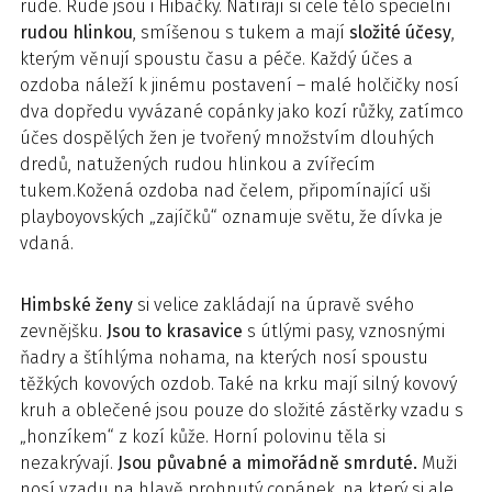
rudé. Rudé jsou i Hibačky. Natírají si celé tělo specielní
rudou hlinkou
, smíšenou s tukem a mají
složité účesy
,
kterým věnují spoustu času a péče. Každý účes a
ozdoba náleží k jinému postavení – malé holčičky nosí
dva dopředu vyvázané copánky jako kozí růžky, zatímco
účes dospělých žen je tvořený množstvím dlouhých
dredů, natužených rudou hlinkou a zvířecím
tukem.Kožená ozdoba nad čelem, připomínající uši
playboyovských „zajíčků“ oznamuje světu, že dívka je
vdaná.
Himbské ženy
si velice zakládají na úpravě svého
zevnějšku.
Jsou to krasavice
s útlými pasy, vznosnými
ňadry a štíhlýma nohama, na kterých nosí spoustu
těžkých kovových ozdob. Také na krku mají silný kovový
kruh a oblečené jsou pouze do složité zástěrky vzadu s
„honzíkem“ z kozí kůže. Horní polovinu těla si
nezakrývají.
Jsou půvabné a mimořádně smrduté.
Muži
nosí vzadu na hlavě prohnutý copánek, na který si ale