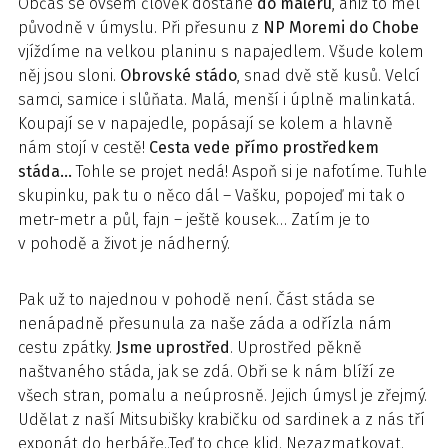
Občas se ovšem člověk dostane
do maléru
, aniž to měl
původně v úmyslu. Při přesunu z
NP Moremi do Chobe
vjíždíme na velkou planinu s napajedlem. Všude kolem
něj jsou sloni.
Obrovské stádo
, snad dvě stě kusů. Velcí
samci, samice i slůňata. Malá, menší i úplně malinkatá.
Koupají se v napajedle, popásají se kolem a hlavně
nám stojí v cestě!
Cesta vede přímo prostředkem
stáda…
Tohle se projet nedá! Aspoň si je nafotíme. Tuhle
skupinku, pak tu o něco dál – Vašku, popojeď mi tak o
metr-metr a půl, fajn – ještě kousek… Zatím je to
v pohodě a život je nádherný.
Pak už to najednou v pohodě není. Část stáda se
nenápadně přesunula za naše záda a odřízla nám
cestu zpátky.
Jsme uprostřed
. Uprostřed pěkně
naštvaného stáda, jak se zdá. Obři se k nám blíží ze
všech stran, pomalu a neúprosně. Jejich úmysl je zřejmý.
Udělat z naší Mitsubišky krabičku od sardinek a z nás tří
exponát do herbáře..Teď to chce klid. Nezazmatkovat.