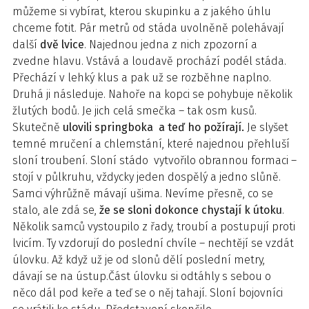
můžeme si vybírat, kterou skupinku a z jakého úhlu
chceme fotit. Pár metrů od stáda uvolněně polehávají
další
dvě lvice
. Najednou jedna z nich zpozorní a
zvedne hlavu. Vstává a loudavě prochází podél stáda.
Přechází v lehký klus a pak už se rozběhne naplno.
Druhá ji následuje. Nahoře na kopci se pohybuje několik
žlutých bodů. Je jich celá smečka – tak osm kusů.
Skutečně
ulovili springboka a teď ho požírají.
Je slyšet
temné mručení a chlemstání, které najednou přehluší
sloní troubení. Sloní stádo vytvořilo obrannou formaci –
stojí v půlkruhu, vždycky jeden dospělý a jedno slůně.
Samci výhrůžně mávají ušima. Nevíme přesně, co se
stalo, ale zdá se,
že se sloni dokonce chystají k útoku
.
Několik samců vystoupilo z řady, troubí a postupují proti
lvicím. Ty vzdorují do poslední chvíle – nechtějí se vzdát
úlovku. Až když už je od slonů dělí poslední metry,
dávají se na ústup.Část úlovku si odtáhly s sebou o
něco dál pod keře a teď se o něj tahají. Sloní bojovníci