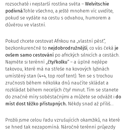
rozsochaté i nejstarší rostlina světa –
Welvitschie
podivná
.Tohle všechno, a ještě mnohem víc uvidíte,
pokud se vydáte na cestu s odvahou, humorem a
důvěrou ve vlastní.
Pokud chcete cestovat Afrikou na „vlastní pěst“,
bezkonkurenčně to
nejdobrodružnější
, co vás čeká
je
ovšem samo cestování
po afrických silnicích a cestách.
Najměte si terénní
„čtyřkolku“
– a úplně nejlépe
takovou, které má na střeše na kovových lyžinách
umístěný stan (4×4, top roof tent). Ten se s trochou
zručnosti během několika dnů naučíte skládat a
rozkládat během necelých čtyř minut. Tím se stanete
do značné míry soběstačnými a můžete se odvážit i
do
míst dost těžko přístupných.
Někdy snad až příliš…
Prožili jsme celou řadu vzrušujících okamžiků, na které
se hned tak nezapomíná. Náročné terénní průjezdy