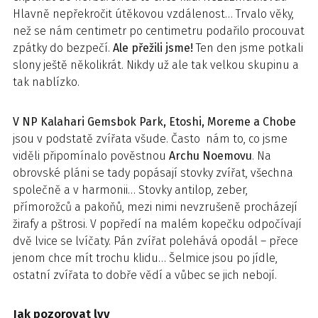
Hlavně nepřekročit útěkovou vzdálenost… Trvalo věky,
než se nám centimetr po centimetru podařilo procouvat
zpátky do bezpečí.
Ale přežili jsme!
Ten den jsme potkali
slony ještě několikrát. Nikdy už ale tak velkou skupinu a
tak nablízko.
V NP Kalahari Gemsbok Park, Etoshi, Moreme a Chobe
jsou v podstatě zvířata všude. Často nám to, co jsme
viděli připomínalo pověstnou
Archu Noemovu
. Na
obrovské pláni se tady popásají stovky zvířat, všechna
společně a v harmonii… Stovky antilop, zeber,
přímorožců a pakoňů, mezi nimi nevzrušeně procházejí
žirafy a pštrosi. V popředí na malém kopečku odpočívají
dvě lvice se lvíčaty. Pán zvířat polehává opodál – přece
jenom chce mít trochu klidu… Šelmice jsou po jídle,
ostatní zvířata to dobře vědí a vůbec se jich nebojí.
Jak pozorovat lvy