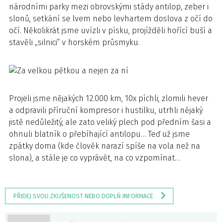
národními parky mezi obrovskými stády antilop, zeber i
slonů, setkání se lvem nebo levhartem doslova z očí do
očí. Několikrát jsme uvízli v písku, projížděli hořící buší a
stavěli „silnici“ v horském průsmyku.
Projeli jsme nějakých 12.000 km, 10x píchli, zlomili hever
a odpravili příruční kompresor i hustilku, utrhli nějaký
jistě nedůležitý, ale zato veliký plech pod předním šasi a
ohnuli blatník o přebíhající antilopu… Teď už jsme
zpátky doma (kde člověk narazí spíše na vola než na
slona), a stále je co vyprávět, na co vzpomínat…
PŘIDEJ SVOU ZKUŠENOST NEBO DOPLŇ INFORMACE