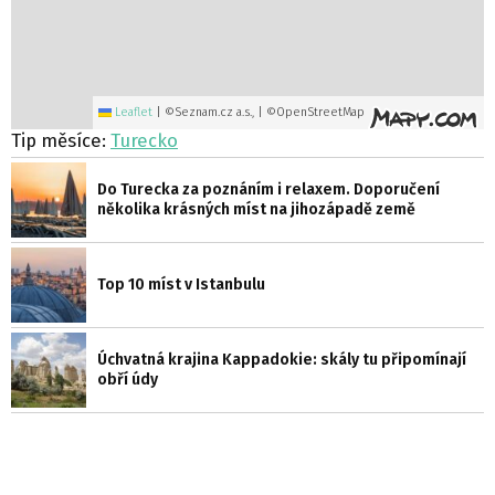
Leaflet
|
©Seznam.cz a.s., | ©OpenStreetMap
Tip měsíce:
Turecko
Do Turecka za poznáním i relaxem. Doporučení
několika krásných míst na jihozápadě země
Top 10 míst v Istanbulu
Úchvatná krajina Kappadokie: skály tu připomínají
obří údy