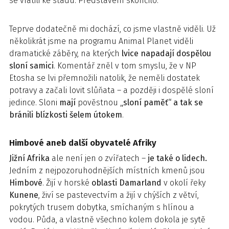
se vrátili ke stádu. Představení skončilo.
Teprve dodatečně mi dochází, co jsme vlastně viděli. Už
několikrát jsme na programu Animal Planet viděli
dramatické záběry, na kterých
lvice napadají dospělou
sloní samici
. Komentář zněl v tom smyslu, že v NP
Etosha se lvi přemnožili natolik, že neměli dostatek
potravy a začali lovit slůňata – a později i dospělé sloní
jedince. Sloni
mají
pověstnou
„sloní paměť“ a tak se
bránili blízkosti šelem útokem
.
Himbové aneb další obyvatelé Afriky
Jižní Afrika
ale není jen o zvířatech –
je také o lidech.
Jedním z nejpozoruhodnějších místních kmenů jsou
Himbové
. Žijí v horské
oblasti Damarland
v okolí řeky
Kunene
, živí se pastevectvím a žijí v chýších z větví,
pokrytých trusem dobytka, smíchaným s hlínou a
vodou. Půda, a vlastně všechno kolem dokola je sytě