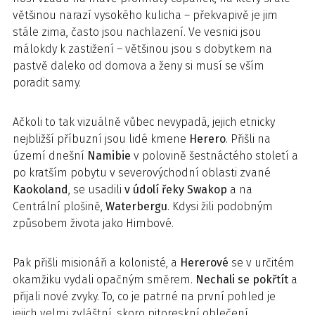
většinou narazí vysokého kulicha – překvapivě je jim
stále zima, často jsou nachlazení. Ve vesnici jsou
málokdy k zastižení – většinou jsou s dobytkem na
pastvě daleko od domova a ženy si musí se vším
poradit samy.
Ačkoli to tak vizuálně vůbec nevypadá, jejich etnicky
nejbližší příbuzní jsou lidé kmene
Herero
. Přišli na
území dnešní
Namibie
v polovině šestnáctého století a
po kratším pobytu v severovýchodní oblasti zvané
Kaokoland
, se usadili
v údolí řeky Swakop
a na
Centrální plošině,
Waterbergu
. Kdysi žili podobným
způsobem života jako Himbové.
Pak přišli misionáři a kolonisté, a
Hererové
se v určitém
okamžiku vydali opačným směrem.
Nechali se pokřtít
a
přijali nové zvyky. To, co je patrné na první pohled je
jejich velmi zvláštní, skoro pitoreskní oblečení.