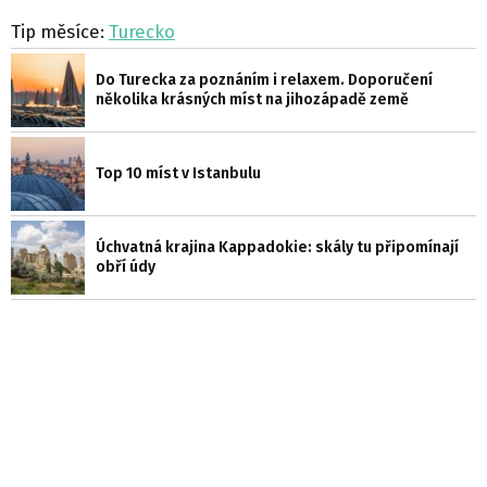
Tip měsíce:
Turecko
Do Turecka za poznáním i relaxem. Doporučení
několika krásných míst na jihozápadě země
Top 10 míst v Istanbulu
Úchvatná krajina Kappadokie: skály tu připomínají
obří údy