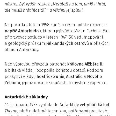
nástroj. Byl vydán rozkaz: „Nezáleží na tom, umíš-li hrát,
ale musíš hrát hlasitě,“ – a všichni jej splnili.
Na počátku dubna 1958 končila cesta britské expedice
napříč Antarktidou
, kterou její vůdce Vivian Fuchs začal
připravovat poté, co v letech 1947–50 vedl mapování
a geologický průzkum
Falklandských ostrovů
a blízkých
oblastí Antarktidy.
Nad výpravou převzala patronát
královna Alžběta II.
a britská vláda ji podpořila bohatou dotací. Podporu
poskytly i vlády
Jihoafrické unie
,
Austrálie
a
Nového
Zélandu
, jejichž občané se účastnili chystané expedice.
Antarktické základny
14. listopadu 1955 vyplula do Antarktidy
velrybářská loď
Theron
, plně naložená technikou, potřebami pro stavbu