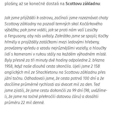
plošiny, až se konečně dostali na
Scottovu základnu
:
Jak jsme přijížděli k ostrovu, začínali jsme rozeznávat chaty
Scottovy základny na pozadí temných skal Kočárkového
výběžku; pak jsme viděli, jak se proti nám valí Lasičky
a Fergusony, aby nás uvítaly. Zakrátko jsme se spojili; Kočky
hřměly a projížděly zatáčkami mezi ledovými hřebeny,
provázeny vpředu a vzadu nejrůznějšími vozidly, a hloučky
lidí s kamerami v rukou stály na každém výhodném místě.
Byly přesně za tři minuty dvě hodiny odpoledne 2. března
1958, když naše dlouhá cesta skončila. Ujeli jsme 2 158
anglických mil ze Shackletonu na Scottovu základnu přes
jižní točnu. Odhadovali jsme, že cesta potrvá 100 dní a že
docílíme průměrné rychlosti asi dvacet mil za den. Teď
jsme zjistili, že jsme cestu dokončili za 99 dní (98, uvážíme-
li, že jsme na točně překročili datovou čáru) a dosáhli
průměru 22 mil denně.