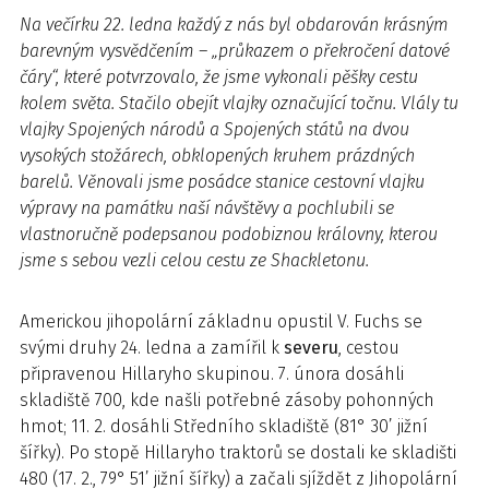
Na večírku 22. ledna každý z nás byl obdarován krásným
barevným vysvědčením – „průkazem o překročení datové
čáry“, které potvrzovalo, že jsme vykonali pěšky cestu
kolem světa. Stačilo obejít vlajky označující točnu. Vlály tu
vlajky Spojených národů a Spojených států na dvou
vysokých stožárech, obklopených kruhem prázdných
barelů. Věnovali jsme posádce stanice cestovní vlajku
výpravy na památku naší návštěvy a pochlubili se
vlastnoručně podepsanou podobiznou královny, kterou
jsme s sebou vezli celou cestu ze Shackletonu.
Americkou jihopolární základnu opustil V. Fuchs se
svými druhy 24. ledna a zamířil k
severu
, cestou
připravenou Hillaryho skupinou. 7. února dosáhli
skladiště 700, kde našli potřebné zásoby pohonných
hmot; 11. 2. dosáhli Středního skladiště (81° 30’ jižní
šířky). Po stopě Hillaryho traktorů se dostali ke skladišti
480 (17. 2., 79° 51’ jižní šířky) a začali sjíždět z Jihopolární