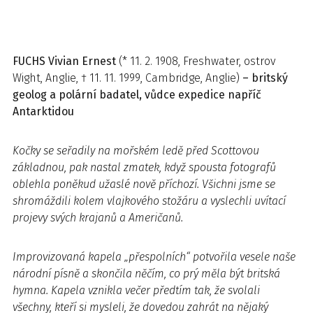
FUCHS
Vivian Ernest
(* 11. 2. 1908, Freshwater, ostrov
Wight, Anglie, † 11. 11. 1999, Cambridge, Anglie)
– britský
geolog a polární badatel, vůdce expedice napříč
Antarktidou
Kočky se seřadily na mořském ledě před Scottovou
základnou, pak nastal zmatek, když spousta fotografů
oblehla poněkud užaslé nově příchozí. Všichni jsme se
shromáždili kolem vlajkového stožáru a vyslechli uvítací
projevy svých krajanů a Američanů.
Improvizovaná kapela „přespolních“ potvořila vesele naše
národní písně a skončila něčím, co prý měla být britská
hymna.
Kapela vznikla večer předtím tak, že svolali
všechny, kteří si mysleli, že dovedou zahrát na nějaký