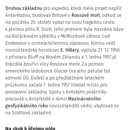
Druhou základnu
pro expedici, která měla projet napříč
Antarktidou, budovali Britové v
Rossově moři
, odkud se
na počátku 20. století vydal na svou tragickou cestu
k jižnímu pólu R. Scott. Jeho jménem byla nazvána báze
na Kočárkovém výběžku v McMurdově zátoce. Loď
Endeavour
s osmnáctičlennou výpravou, kterou vedl
novozélandský horolezec
E. Hillary
, vyplula 21. 12. 1956
z přístavu Bluff na Novém Zélandu a 1. ledna 1957 již
brázdila bouřící vlny Rossova moře. Za pomoci
amerického ledoborce
Glacier
(na jeho palubě byl
admirál ÚG. Dufek) a po předběžném leteckém
průzkumu začala 7. ledna 1957 hledat místo pro
postavení základny. Spolu s britskými polárníky
pracovali v Antarktidě v rámci
Mezinárodního
geofyzikálního roku
novozélandští vědci; ubytovali se
na Scottově základně.
Na skok k jižnímu pólu