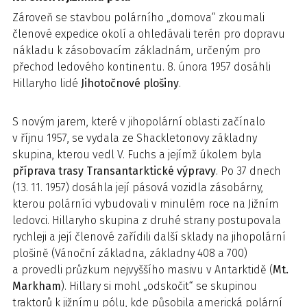
Zároveň se stavbou polárního „domova“ zkoumali
členové expedice okolí a ohledávali terén pro dopravu
nákladu k zásobovacím základnám, určeným pro
přechod ledového kontinentu. 8. února 1957 dosáhli
Hillaryho lidé
Jihotočnové plošiny
.
S novým jarem, které v jihopolární oblasti začínalo
v říjnu 1957, se vydala ze Shackletonovy základny
skupina, kterou vedl V. Fuchs a jejímž úkolem byla
příprava trasy Transantarktické výpravy
. Po 37 dnech
(13. 11. 1957) dosáhla její pásová vozidla zásobárny,
kterou polárníci vybudovali v minulém roce na Jižním
ledovci. Hillaryho skupina z druhé strany postupovala
rychleji a její členové zařídili další sklady na jihopolární
plošině (Vánoční základna, základny 408 a 700)
a provedli průzkum nejvyššího masivu v Antarktidě (
Mt.
Markham
). Hillary si mohl „odskočit“ se skupinou
traktorů k jižnímu pólu, kde působila americká polární