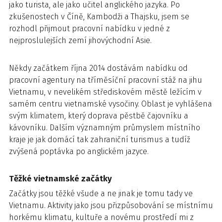
jako turista, ale jako učitel anglického jazyka. Po
zkušenostech v Číně, Kambodži a Thajsku, jsem se
rozhodl přijmout pracovní nabídku v jedné z
nejproslulejších zemí jihovýchodní Asie.
Někdy začátkem října 2014 dostávám nabídku od
pracovní agentury na tříměsíční pracovní stáž na jihu
Vietnamu, v nevelikém střediskovém městě ležícím v
samém centru vietnamské vysočiny. Oblast je vyhlášena
svým klimatem, který doprava pěstbě čajovníku a
kávovníku. Dalším významným průmyslem místního
kraje je jak domácí tak zahraniční turismus a tudíž
zvýšená poptávka po anglickém jazyce.
Těžké vietnamské začátky
Začátky jsou těžké všude a ne jinak je tomu tady ve
Vietnamu. Aktivity jako jsou přizpůsobování se místnímu
horkému klimatu, kultuře a novému prostředí mi z