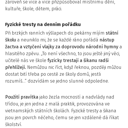
zároveň se více a více přizpůsoboval místnímu dění,
kultuře, škole, dětem, práci.
Fyzické tresty na denním pořádku
Při brzkých ranních výšlapech do pekárny míjím
státní
školu
a neuniklo mi, že se každé ráno pořádá
nástup
žactva a vztyčení vlajky za doprovodu národní hymny
a
hlasitého zpěvu. „To není všechno, to jsou ještě jiný věci,
učitelé nás ve škole
fyzicky trestají a šikanu radši
přehlížejí.
Nemůžou nic říct, když řeknou, později můžou
dostat bití třeba po cestě ze školy domů, jestli
rozumíš…“ dozvídám se jedno slunné odpoledne.
Použití pravítka
jako žezla mocností a nadvlády nad
třídou, je jen jedna z malá praktik, provozována ve
vietnamských státních školách. Fyzické tresty a šikana
jsou jen povrch něčeho, čemu se jen vzdálené dá říkat
školství.