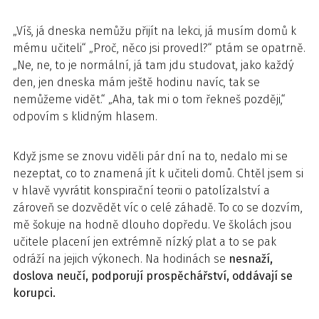
„Víš, já dneska nemůžu přijít na lekci, já musím domů k
mému učiteli“ „Proč, něco jsi provedl?“ ptám se opatrně.
„Ne, ne, to je normální, já tam jdu studovat, jako každý
den, jen dneska mám ještě hodinu navíc, tak se
nemůžeme vidět.“ „Aha, tak mi o tom řekneš později,“
odpovím s klidným hlasem.
Když jsme se znovu viděli pár dní na to, nedalo mi se
nezeptat, co to znamená jít k učiteli domů. Chtěl jsem si
v hlavě vyvrátit konspirační teorii o patolízalství a
zároveň se dozvědět víc o celé záhadě. To co se dozvím,
mě šokuje na hodně dlouho dopředu. Ve školách jsou
učitele placení jen extrémně nízký plat a to se pak
odráží na jejich výkonech. Na hodinách se
nesnaží,
doslova neučí, podporují prospěchářství, oddávají se
korupci.