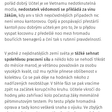
pořád dobrý. Učitel je ve Vietnamu nedotknutelná
modla,
nedostatek vědomosti se přikládá za vinu
žákům,
kdy ani v těch nejočividnějších případech nic
není vinou kantorovou. Opilý a pospávající přestárlí
kantoři jsou dobrými učiteli jen pro to, že si přijdou
vyspat kocovinu z předešlé noci mezi hromadu
bouřících teenagerů a činí tak s rutinní pravidelností.
V jedné z nejlidnatějších zemí světa je
těžké sehnat
spolehlivou pracovní sílu
a někdo kdo se nehodí třikrát
do měsíce marod, je většinou považován za osobu
vysokých kvalit, což mu rychle přinese oblíbenost v
kolektivu. Co se pak děje na hodinách nikoho z
nadřízených neobtěžuje. V téhle fázi se pak vracíme
zpět na začátek korupčního kruhu. Učitele vkročí do
hodiny, jako zahřívací kolo počastuji žáky minimálně
pětiminutovým testem. Po testu přijde hromadná
oprava a tady konci veškerá snaha o výuku. Ve zbylých