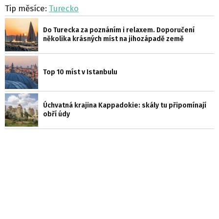
Tip měsíce:
Turecko
Do Turecka za poznáním i relaxem. Doporučení
několika krásných míst na jihozápadě země
Top 10 míst v Istanbulu
Úchvatná krajina Kappadokie: skály tu připomínají
obří údy