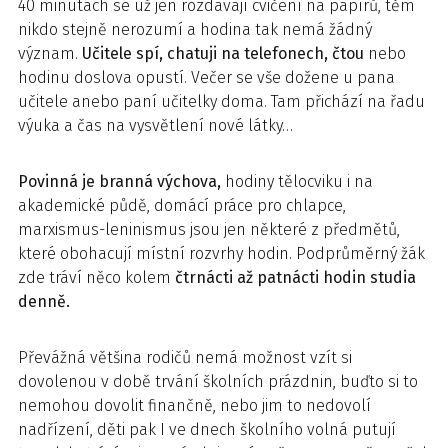
40 minutách se už jen rozdávají cvičení na papírů, těm
nikdo stejně nerozumí a hodina tak nemá žádný
význam.
Učitele spí, chatuji na telefonech, čtou
nebo
hodinu doslova opustí. Večer se vše dožene u pana
učitele anebo paní učitelky doma. Tam přichází na řadu
výuka a čas na vysvětlení nové látky…
Povinná je branná výchova,
hodiny tělocviku i na
akademické půdě, domácí práce pro chlapce,
marxismus-leninismus jsou jen některé z předmětů,
které obohacují místní rozvrhy hodin. Podprůměrný žák
zde tráví něco kolem
čtrnácti až patnácti hodin studia
denně.
Převážná většina rodičů nemá možnost vzít si
dovolenou v době trvání školních prázdnin, buďto si to
nemohou dovolit finančně, nebo jim to nedovolí
nadřízení, děti pak I ve dnech školního volná putují