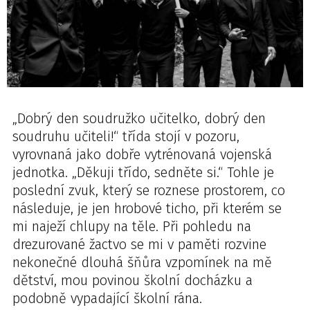
„Dobrý den soudružko učitelko, dobrý den
soudruhu učiteli!“ třída stojí v pozoru,
vyrovnaná jako dobře vytrénovaná vojenská
jednotka. „Děkuji třído, sedněte si.“ Tohle je
poslední zvuk, který se roznese prostorem, co
následuje, je jen hrobové ticho, při kterém se
mi naježí chlupy na těle. Při pohledu na
drezurované žactvo se mi v paměti rozvine
nekonečné dlouhá šňůra vzpomínek na mě
dětství, mou povinou školní docházku a
podobně vypadající školní rána.