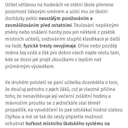
Učitel většinou na hodinách ve státní škole přenese
pozornost žákovým směrem a učiní mu ze školní
docházky peklo
neustálým ponižováním a
zesměšňováním před ostatními
. Titulování nepěknými
jmény nebo snášení hanby jsou jen některé z praktik
místních učitelů, snižováním stupňů klasifikace je další
na řadě,
fyzické tresty nevyjímaje
. Dříve nebo později
rodina boj vzdá a žák pro dobro všech najde cestu tam,
kde se dozví jak projít zkouškami s lepším než
průměrným výsledkem.
Ve druhém pololetí se paní učitelka dozvěděla o tom,
že doučuji jednoho z jejich žáků, což je vlastně příčina
toho, že nenavštěvuje její večerní zvláštní hodiny a
mávnutím proutku se z jedničkáře stal téměř
propadlík, na vysvědčení to pak odskákal hodně slabou
čtyřkou a mě se tak do cesty připletla možnost
ochutnat
hořkost místního školského systému na