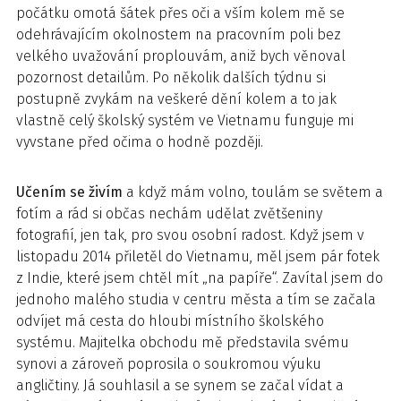
počátku omotá šátek přes oči a vším kolem mě se
odehrávajícím okolnostem na pracovním poli bez
velkého uvažování proplouvám, aniž bych věnoval
pozornost detailům. Po několik dalších týdnu si
postupně zvykám na veškeré dění kolem a to jak
vlastně celý školský systém ve Vietnamu funguje mi
vyvstane před očima o hodně později.
Učením se živím
a když mám volno, toulám se světem a
fotím a rád si občas nechám udělat zvětšeniny
fotografií, jen tak, pro svou osobní radost. Když jsem v
listopadu 2014 přiletěl do Vietnamu, měl jsem pár fotek
z Indie, které jsem chtěl mít „na papíře“. Zavítal jsem do
jednoho malého studia v centru města a tím se začala
odvíjet má cesta do hloubi místního školského
systému. Majitelka obchodu mě představila svému
synovi a zároveň poprosila o soukromou výuku
angličtiny. Já souhlasil a se synem se začal vídat a