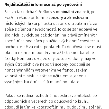
Nejdůležitější informace až po vyučování
Žactvo tak odchází že školy s
minimální znalosti
, po
zvážení všude přítomné
cenzury a zkreslování
historických faktu
při tisku učebnic si troufám říci že
spíše s cílenou nevědomostí. To co se zanedbává ve
školních lavicích, se pak dohání na právě zmíněných
speciálních hodinách po učitelských domácnostech a
pochopitelně za extra poplatek. Za doučování se musí
platit a na místní poměry, ne až tak zanedbatelné
částky. Není pak divu, že ony učitelské domy mají ve
svých útrobách dvě nebo tři učebny, podobají se
honosným vilám vystaveným ve francouzském
koloniálním stylu a stát se učitelem je jeden z
vysněných kariérních cílů mladé populace.
Pokud se rodina rozhodně neposlat své ratolesti po
odpoledních a večerech do doučovacího kruhu,
odsoudí je tím ke katastrofálnímu budoucímu scénáři.