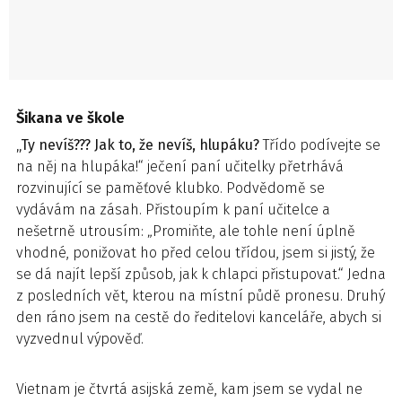
Šikana ve škole
„Ty nevíš??? Jak to, že nevíš, hlupáku?
Třído podívejte se
na něj na hlupáka!“ ječení paní učitelky přetrhává
rozvinující se paměťové klubko. Podvědomě se
vydávám na zásah. Přistoupím k paní učitelce a
nešetrně utrousím: „Promiňte, ale tohle není úplně
vhodné, ponižovat ho před celou třídou, jsem si jistý, že
se dá najít lepší způsob, jak k chlapci přistupovat.“ Jedna
z posledních vět, kterou na místní půdě pronesu. Druhý
den ráno jsem na cestě do ředitelovi kanceláře, abych si
vyzvednul výpověď.
Vietnam je čtvrtá asijská země, kam jsem se vydal ne