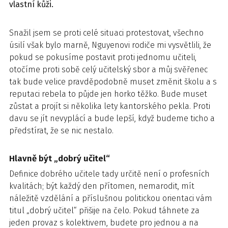
vlastní kůži.
Snažil jsem se proti celé situaci protestovat, všechno
úsilí však bylo marně, Nguyenovi rodiče mi vysvětlili, že
pokud se pokusíme postavit proti jednomu učiteli,
otočíme proti sobě celý učitelský sbor a můj svěřenec
tak bude velice pravděpodobně muset změnit školu a s
reputaci rebela to půjde jen horko těžko. Bude muset
zůstat a projít si několika lety kantorského pekla. Proti
davu se jít nevyplácí a bude lepší, když budeme ticho a
předstírat, že se nic nestalo.
Hlavně být „dobrý učitel“
Definice dobrého učitele tady určitě není o profesních
kvalitách; být každý den přítomen, nemarodit, mít
náležitě vzdělání a příslušnou politickou orientaci vám
titul „dobrý učitel“ přišije na čelo. Pokud táhnete za
jeden provaz s kolektivem, budete pro jednou a na