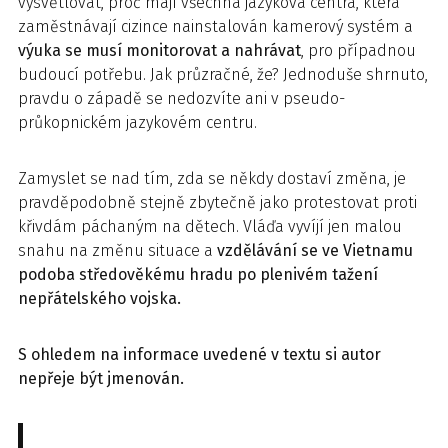
vysvětlovat, proč mají všechna jazyková centra, která
zaměstnávají cizince nainstalován kamerový systém a
výuka se musí monitorovat a nahrávat
, pro případnou
budoucí potřebu. Jak průzračné, že? Jednoduše shrnuto,
pravdu o západě se nedozvíte ani v pseudo-
průkopnickém jazykovém centru.
Zamyslet se nad tím, zda se někdy dostaví změna, je
pravděpodobně stejně zbytečně jako protestovat proti
křivdám páchaným na dětech. Vláďa vyvíjí jen malou
snahu na změnu situace a
vzdělávání se ve Vietnamu
podoba středověkému hradu po plenivém tažení
nepřátelského vojska.
S ohledem na informace uvedené v textu si autor
nepřeje být jmenován.