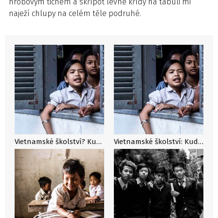
hrobovým tichem a skřípot levné křídy na tabuli mi
naježí chlupy na celém těle podruhé.
Vietnamské školství? Kudla do zad! Podrobně o tom, jaká je školní realita ve Vietnamu
Vietnamské školství: Kudla do zad