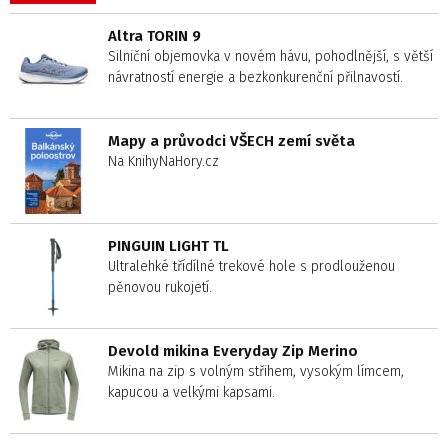
Altra TORIN 9
Silniční objemovka v novém hávu, pohodlnější, s větší
návratností energie a bezkonkurenční přilnavostí.
Mapy a průvodci VŠECH zemí světa
Na KnihyNaHory.cz
PINGUIN LIGHT TL
Ultralehké třídílné trekové hole s prodlouženou
pěnovou rukojetí.
Devold mikina Everyday Zip Merino
Mikina na zip s volným střihem, vysokým límcem,
kapucou a velkými kapsami.