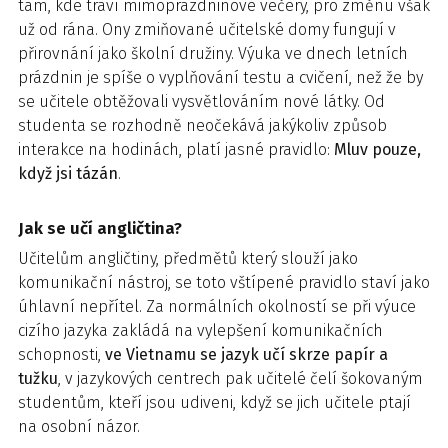
tam, kde tráví mimoprázdninové večery, pro změnu však
už od rána. Ony zmiňované učitelské domy fungují v
přirovnání jako školní družiny. Výuka ve dnech letních
prázdnin je spíše o vyplňování testu a cvičení, než že by
se učitele obtěžovali vysvětlováním nové látky. Od
studenta se rozhodně neočekává jakýkoliv způsob
interakce na hodinách, platí jasné pravidlo:
Mluv pouze,
když jsi tázán
.
Jak se učí angličtina?
Učitelům angličtiny, předmětů který slouží jako
komunikační nástroj, se toto vštípené pravidlo staví jako
úhlavní nepřítel. Za normálních okolností se při výuce
cizího jazyka zakládá na vylepšení komunikačních
schopnosti,
ve Vietnamu se jazyk učí skrze papír a
tužku
, v jazykových centrech pak učitelé čelí šokovaným
studentům, kteří jsou udiveni, když se jich učitele ptají
na osobní názor.