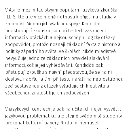
V Asii je mezi mladistvými populární jazyková zkouška
IELTS, která je více méně nutnosti k přijetí na studia v
zahraničí. Mnoho jich však neuspěje. Kandidáti
podstupující zkoušku jsou při testech zaskočeni
informací v otázkách a nejsou schopni logicky otázky
zodpovědět, protože neznají základní fakta z historie a
politiky západního světa. Ve školách nikde mladistvé
nevyučuje jedno ze základních pravidel získávání
informací, což je její vyhledávání. Kandidáti pak
přistupují zkoušku s naivní představou, že se na ní
doslova nabifluji a tím při testu naráží na neprostupnou
zeď, sestavenou z otázek vyžadujících kreativitu a
všeobecnou znalost k jejich zodpovězení.
V jazykových centrech je pak na učitelích nejen vysvětlit
jazykovou problematiku, ale stejně svědomitě studenty
překonat kulturní bariéry. Nikdo mi nemusel