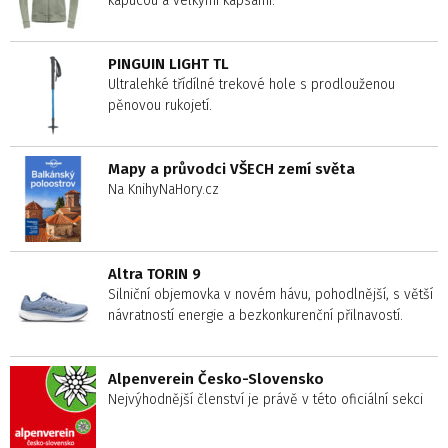
kapucou a velkými kapsami.
PINGUIN LIGHT TL
Ultralehké třídílné trekové hole s prodlouženou
pěnovou rukojetí.
Mapy a průvodci VŠECH zemí světa
Na KnihyNaHory.cz
Altra TORIN 9
Silniční objemovka v novém hávu, pohodlnější, s větší
návratností energie a bezkonkurenční přilnavostí.
Alpenverein Česko-Slovensko
Nejvýhodnější členství je právě v této oficiální sekci