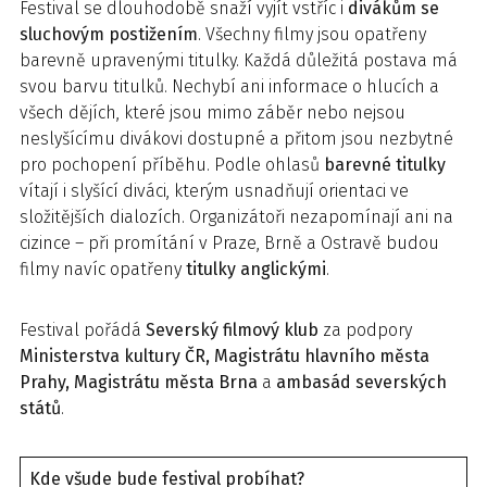
Festival se dlouhodobě snaží vyjít vstříc i
divákům se
sluchovým postižením
. Všechny filmy jsou opatřeny
barevně upravenými titulky. Každá důležitá postava má
svou barvu titulků. Nechybí ani informace o hlucích a
všech dějích, které jsou mimo záběr nebo nejsou
neslyšícímu divákovi dostupné a přitom jsou nezbytné
pro pochopení příběhu. Podle ohlasů
barevné titulky
vítají i slyšící diváci, kterým usnadňují orientaci ve
složitějších dialozích. Organizátoři nezapomínají ani na
cizince – při promítání v Praze, Brně a Ostravě budou
filmy navíc opatřeny
titulky anglickými
.
Festival pořádá
Severský filmový klub
za podpory
Ministerstva kultury ČR, Magistrátu hlavního města
Prahy, Magistrátu města Brna
a
ambasád severských
států
.
Kde všude bude festival probíhat?