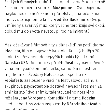
českých filmových klubů
11. listopadu v pražské
Lucerně
českou premiérou snímku
Muž jménem Ove.
Dojemná
tragikomedie o nečekaném přátelství je natočená na
motivy stejnojmenné knihy
Fredrika Backmana
. Ove je
umíněný a svárlivý muž, který věčně terorizuje své okolí,
dokud mu do života nevstoupí rodina imigrantů.
Mezi očekávané filmové hity z dánské dílny patří drama
Idealista
, film o utajované kapitole dánských dějin 20.
století s přesahem do nejvyšších politických kruhů
Dánska
i
USA
. Romantický příběh
Rosita
vypráví o životě
v malém rybářském městečku, samotě a milostném
trojúhelníku. Švédský
Hotel
se po úspěchu na
Febiofestu
zaslouženě vrací na festivalovou scénu a
skupinová psychoterapie dostává nevšední rozměr. Za
zmínku stojí dva snímky talentovaného norského
režiséra
Jana Vardøena
. Komediální drama
Podzim
sleduje bouřlivý vztah inspicientky
Národního divadla
a
populárního herce.