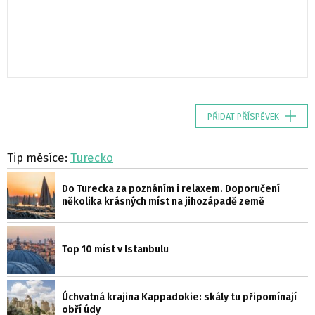
PŘIDAT PŘÍSPĚVEK
Tip měsíce:
Turecko
Do Turecka za poznáním i relaxem. Doporučení
několika krásných míst na jihozápadě země
Top 10 míst v Istanbulu
Úchvatná krajina Kappadokie: skály tu připomínají
obří údy