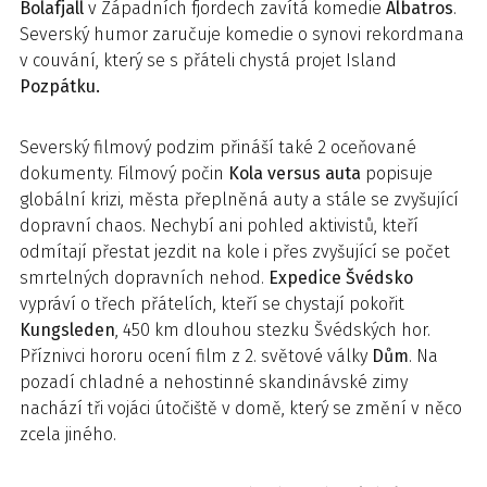
Bolafjall
v Západních fjordech zavítá komedie
Albatros
.
Severský humor zaručuje komedie o synovi rekordmana
v couvání, který se s přáteli chystá projet Island
Pozpátku.
Severský filmový podzim přináší také 2 oceňované
dokumenty. Filmový počin
Kola versus auta
popisuje
globální krizi, města přeplněná auty a stále se zvyšující
dopravní chaos. Nechybí ani pohled aktivistů, kteří
odmítají přestat jezdit na kole i přes zvyšující se počet
smrtelných dopravních nehod.
Expedice Švédsko
vypráví o třech přátelích, kteří se chystají pokořit
Kungsleden
, 450 km dlouhou stezku Švédských hor.
Příznivci hororu ocení film z 2. světové války
Dům
. Na
pozadí chladné a nehostinné skandinávské zimy
nachází tři vojáci útočiště v domě, který se změní v něco
zcela jiného.