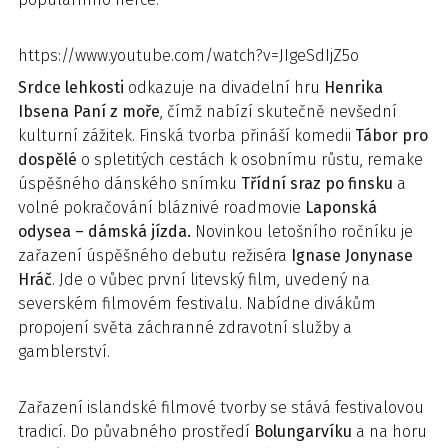
https://www.youtube.com/watch?v=JIgeSdIjZ5o
Srdce lehkosti
odkazuje na divadelní hru
Henrika
Ibsena Paní z moře
, čímž nabízí skutečně nevšední
kulturní zážitek. Finská tvorba přináší komedii
Tábor pro
dospělé
o spletitých cestách k osobnímu růstu, remake
úspěšného dánského snímku
Třídní sraz po finsku
a
volné pokračování bláznivé roadmovie
Laponská
odysea – dámská jízda.
Novinkou letošního ročníku je
zařazení úspěšného debutu režiséra
Ignase Jonynase
Hráč
. Jde o vůbec první litevský film, uvedený na
severském filmovém festivalu. Nabídne divákům
propojení světa záchranné zdravotní služby a
gamblerství.
Zařazení islandské filmové tvorby se stává festivalovou
tradicí. Do půvabného prostředí
Bolungarvíku
a na horu