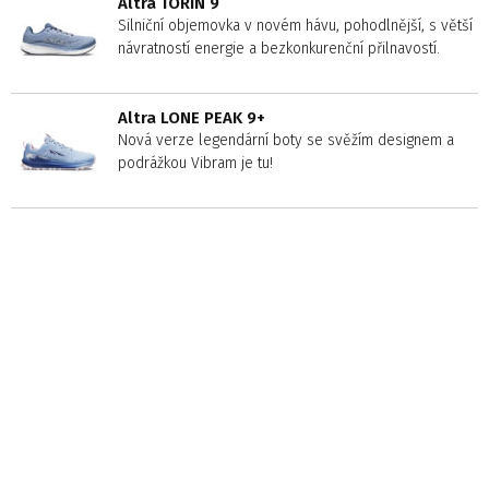
Altra TORIN 9
Silniční objemovka v novém hávu, pohodlnější, s větší
návratností energie a bezkonkurenční přilnavostí.
Altra LONE PEAK 9+
Nová verze legendární boty se svěžím designem a
podrážkou Vibram je tu!