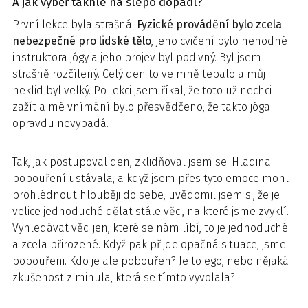
A jak výběř takhle na slepo dopadl?
První lekce byla strašná.
Fyzické provádění bylo zcela
nebezpečné pro lidské tělo
, jeho cvičení bylo nehodné
instruktora jógy a jeho projev byl podivný. Byl jsem
strašně rozčílený. Celý den to ve mně tepalo a můj
neklid byl velký. Po lekci jsem říkal, že toto už nechci
zažít a mé vnímání bylo přesvědčeno, že takto jóga
opravdu nevypadá.
Tak, jak postupoval den, zklidňoval jsem se. Hladina
pobouření ustávala, a když jsem přes tyto emoce mohl
prohlédnout hlouběji do sebe, uvědomil jsem si, že je
velice jednoduché dělat stále věci, na které jsme zvyklí.
Vyhledávat věci jen, které se nám líbí, to je jednoduché
a zcela přirozené. Když pak přijde opačná situace, jsme
pobouřeni. Kdo je ale pobouřen? Je to ego, nebo nějaká
zkušenost z minula, která se tímto vyvolala?