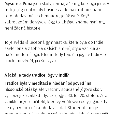
Mysore a Puna
jsou školy, centra, ášramy, kde jóga jede. V
Indii je jóga dokonalý business, ale na druhou stranu
toto předávané jejich moudro, je úžasné. Když
zabrouzdám do vývoje jógy, to jak jógu známe nyní my,
není žádná historie.
To je švédská léčebná gymnastika, která byla do Indie
zavlečena a z toho a dalších směrů, stylů vznikla až
naše moderní jóga. Hledat tedy tradiční jógu v Indii – je
trochu nevědět, jak šel vývoj.
A jaká je tedy tradice jógy v Indii?
Tradice byla v meditaci a hledání odpovědí na
filosofické otázky
, ale všechny současné jógové školy
vycházejí ze základu fyzické jógy z 30. let 20. století. Zde
vzniklo nejvíce učitelů, kteří vytvořili své cesty jógou a ty
se nyní v Indii učí a předávají dál. Studentů tam je
mnoho a putují z celého světa do míst, kde jóga se cvičí.