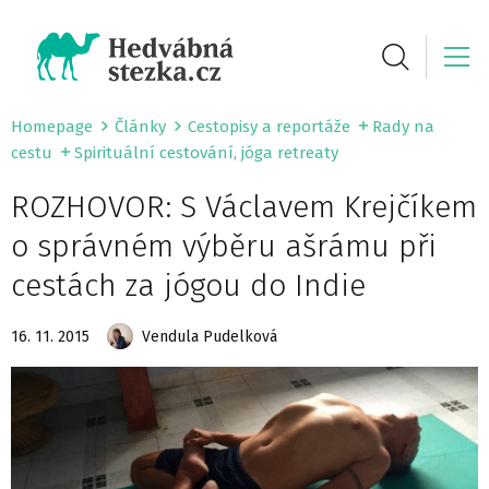
Homepage
Články
Cestopisy a reportáže
Rady na
cestu
Spirituální cestování, jóga retreaty
ROZHOVOR: S Václavem Krejčíkem
o správném výběru ašrámu při
cestách za jógou do Indie
16. 11. 2015
Vendula Pudelková