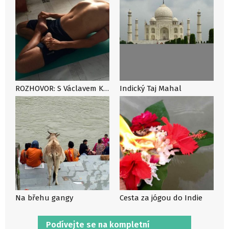
ROZHOVOR: S Václavem Krejčíkem o správném výběru ašrámu při cestách za jógou do Indie
Indický Taj Mahal
Na břehu gangy
Cesta za jógou do Indie
Podívejte se na kompletní