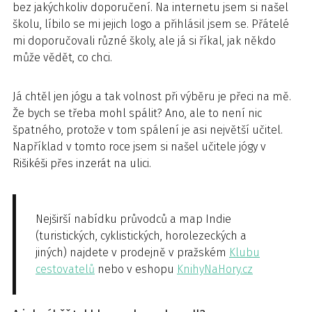
bez jakýchkoliv doporučení. Na internetu jsem si našel
školu, líbilo se mi jejich logo a přihlásil jsem se. Přátelé
mi doporučovali různé školy, ale já si říkal, jak někdo
může vědět, co chci.
Já chtěl jen jógu a tak volnost při výběru je přeci na mě.
Že bych se třeba mohl spálit? Ano, ale to není nic
špatného, protože v tom spálení je asi největší učitel.
Například v tomto roce jsem si našel učitele jógy v
Rišikéši přes inzerát na ulici.
Nejširší nabídku průvodců a map Indie
(turistických, cyklistických, horolezeckých a
jiných) najdete v prodejně v pražském
Klubu
cestovatelů
nebo v eshopu
KnihyNaHory.cz