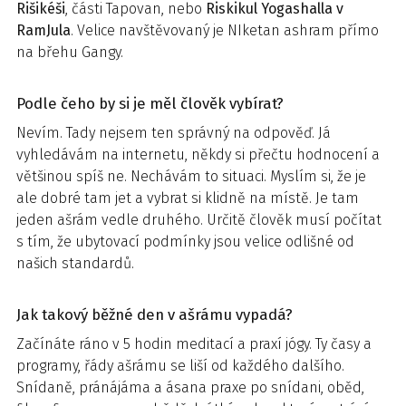
Rišikéši
, části Tapovan, nebo
Riskikul Yogashalla v
RamJula
. Velice navštěvovaný je NIketan ashram přímo
na břehu Gangy.
Podle čeho by si je měl člověk vybírat?
Nevím. Tady nejsem ten správný na odpověď. Já
vyhledávám na internetu, někdy si přečtu hodnocení a
většinou spíš ne. Nechávám to situaci. Myslím si, že je
ale dobré tam jet a vybrat si klidně na místě. Je tam
jeden ašrám vedle druhého. Určitě člověk musí počítat
s tím, že ubytovací podmínky jsou velice odlišné od
našich standardů.
Jak takový běžné den v ašrámu vypadá?
Začínáte ráno v 5 hodin meditací a praxí jógy. Ty časy a
programy, řády ašrámu se liší od každého dalšího.
Snídaně, pránájáma a ásana praxe po snídani, oběd,