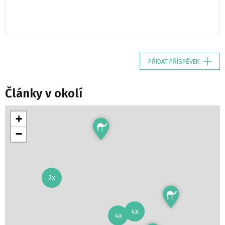
PŘIDAT PŘÍSPĚVEK
Články v okolí
+
−
2x
4x
4x