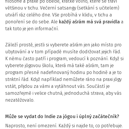
filosofie a praxe po obědě, krátké volno, které se tráví
většinou v tichu. Večerní satsangy (setkání s učitelem)
utváří ráz celého dne. Vše probíhá v klidu, v tichu a
ponoření se do sebe. Ale
každý ašrám má svá pravidla
a
tak toto je jen informační.
Záleží prostě, jestli si vyberete ašrám jen jako místo pro
ubytování a v tom případě musíte dodržovat jejich řád.
K němu často patří i program, vedoucí k poznání. Když si
vyberete jógovou školu, která má také ašrám, tam je
program přesně nadefinovaný hodinu po hodině a je to
striktní řád. Když například nemůžete ráno na praxi jógy
vstát, přijdou za vámi a vytáhnout vás. Součástí je
samozřejmě i velice chutná, jednoduchá strava, aby vás
nezatěžovalo.
Může se vydat do Indie za jógou i úplný začátečník?
Naprosto, není omezení. Každý si najde to, co potřebuje.