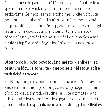
Říkal jsem si, že jsem se určitě neobjevil na špatné lekci,
špatném místě – jak my hodnotíme vše, s čím se
setkáváme. Že něco jsem si z toho měl určitě vzít. A tak
jsem mu zavolal a zůstal s ním 14 dnů. Nic se nezměnilo
na provádění, jen jeho přístup, volnost a také vhled byl
fascinujícím osvobozujícím elementem pro naše-
západní analyzování všeho. Hledání dokonalých ásan,
hledání lepší a lepší jógy
, hledání a často nevíme ani
čeho.
Dlouho dobu bylo považováno město Rishikesh, za
centrum jógy. Je tomu tak anebo se z něj stala spíše
turistická atrakce?
Záleží na tom, co si pod pojmem “atrakce” představíme.
Naše vnímání Indie je o tom, že všude je jóga, že je tam
bída, bordel a smrad. Přelidněné ulice a zmatek. Ano,
tak to může být vnímáno, ale o jógu zájem v Indii není.
Jen na několika specializovaných místech, jako je
Rišikéš,