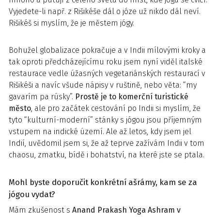
Vyjedete-li např. z Rišikéše dál o józe už nikdo dál neví.
Rišikéš si myslím, že je městem jógy.
Bohužel globalizace pokračuje a v Indii mílovými kroky a
tak oproti předcházejícímu roku jsem nyní viděl italské
restaurace vedle úžasných vegetariánských restaurací v
Rišikéši a navíc všude nápisy v ruštině, nebo věta: “my
gavarím pa rúsky”.
Prostě je to komerční turistické
město
, ale pro začátek cestování po Indii si myslím, že
tyto “kulturní-moderní” stánky s jógou jsou příjemným
vstupem na indické území. Ale až letos, kdy jsem jel
Indií, uvědomil jsem si, že až teprve zažívám Indii v tom
chaosu, zmatku, bídě i bohatství, na které jste se ptala.
Mohl byste doporučit konkrétní ašrámy, kam se za
jógou vydat?
Mám zkušenost s
Anand Prakash Yoga Ashram v