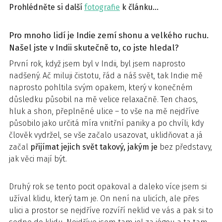
Prohlédněte si další
fotografie
k článku…
Pro mnoho lidí je Indie zemí shonu a velkého ruchu.
Našel jste v Indii skutečně to, co jste hledal?
První rok, když jsem byl v Indii, byl jsem naprosto
nadšený. Ač miluji čistotu, řád a náš svět, tak Indie mě
naprosto pohltila svým opakem, který v konečném
důsledku působil na mě velice relaxačně. Ten chaos,
hluk a shon, přeplněné ulice – to vše na mě nejdříve
působilo jako určitá míra vnitřní paniky a po chvíli, kdy
člověk vydržel, se vše začalo usazovat, uklidňovat a já
začal
přijímat jejich svět takový, jakým je
bez představy,
jak věci mají být.
Druhý rok se tento pocit opakoval a daleko více jsem si
užíval klidu, který tam je. On není na ulicích, ale přes
ulici a prostor se nejdříve rozvíří neklid ve vás a pak si to