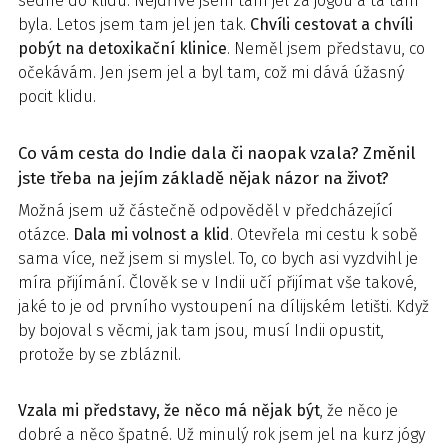
sedne do klidu. Nejdříve jsem tam jel za jógou a ta tam
byla. Letos jsem tam jel jen tak.
Chvíli cestovat a chvíli
pobýt na detoxikační klinice
. Neměl jsem představu, co
očekávám. Jen jsem jel a byl tam, což mi dává úžasný
pocit klidu.
Co vám cesta do Indie dala či naopak vzala? Změnil
jste třeba na jejím základě nějak názor na život?
Možná jsem už částečně odpověděl v předcházející
otázce.
Dala mi volnost a klid
. Otevřela mi cestu k sobě
sama více, než jsem si myslel. To, co bych asi vyzdvihl je
míra přijímání. Člověk se v Indii učí přijímat vše takové,
jaké to je od prvního vystoupení na dílijském letišti. Když
by bojoval s věcmi, jak tam jsou, musí Indii opustit,
protože by se zbláznil.
Vzala mi představy, že něco má nějak být
, že něco je
dobré a něco špatné. Už minulý rok jsem jel na kurz jógy