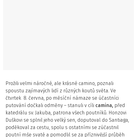
Prožili velmi náročné, ale krásné camino, poznali
spoustu zajímavých lidí z různých koutů světa. Ve
čtvrtek 8. června, po měsíční námaze se účastníci
putování dočkali odměny – stanuli v cíli
camina,
před
katedrálu sv. Jakuba, patrona všech poutníků. Honzovi
Duškovi se splnil jeho velký sen, doputoval do Santiaga,
poděkoval za cestu, spolu s ostatními se zúčastnil
poutní mše svaté a pomodlil se za příznivější průběh