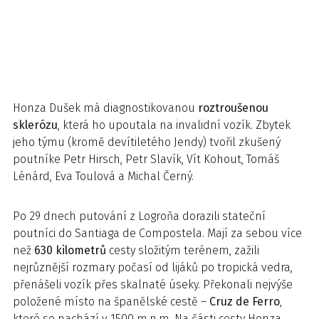
Honza Dušek má diagnostikovanou
roztroušenou
sklerózu
, která ho upoutala na invalidní vozík. Zbytek
jeho týmu (kromě devítiletého Jendy) tvořil zkušený
poutníke Petr Hirsch, Petr Slavík, Vít Kohout, Tomáš
Lénárd, Eva Toulová a Michal Černý.
Po 29 dnech putování z Logroňa dorazili stateční
poutníci do Santiaga de Compostela. Mají za sebou více
než
630 kilometrů
cesty složitým terénem, zažili
nejrůznější rozmary počasí od lijáků po tropická vedra,
přenášeli vozík přes skalnaté úseky. Překonali nejvýše
položené místo na španělské cestě –
Cruz de Ferro
,
které se nachází v 1500 m.n.m. Na části cesty Honza