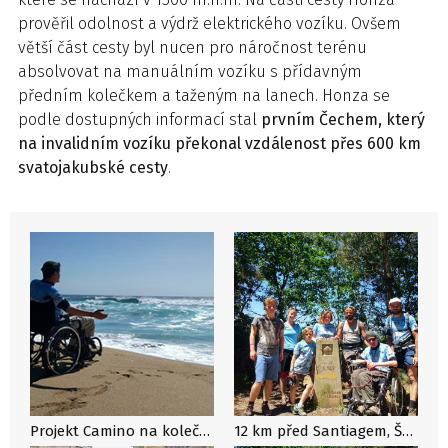
prověřil odolnost a výdrž elektrického vozíku. Ovšem
větší část cesty byl nucen pro náročnost terénu
absolvovat na manuálním vozíku s přídavným
předním kolečkem a taženým na lanech. Honza se
podle dostupných informací stal
prvním Čechem, který
na invalidním vozíku překonal vzdálenost přes 600 km
svatojakubské cesty
.
Projekt Camino na kolečkách s invalidním poutníkem dosáhl cíle
12 km před Santiagem, Španělsko, foto: archiv projektu Camino na kolečkách