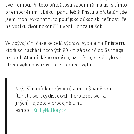
své nemoci. Při této příležitosti vzpomněl na lidi s tímto
onemocněním. „Děkuji pánu Ježíši Kristu a přátelům, že
jsem mohl vykonat tuto pouť jako důkaz skutečnosti, že
na vozíku život nekončí.“ uvedl Honza Dušek.
Ve zbývajícím čase se celá výprava vydala na
Finisterru
,
která se nachází necelých 90 km západně od Santiaga,
na břeh
Atlantického oceánu
, na místo, které bylo ve
středověku považováno za konec světa.
Nejširší nabídku průvodců a map Španělska
(turistických, cyklistických, horolezeckých a
jiných) najdete v prodejně a na
eshopu
KnihyNaHory.cz