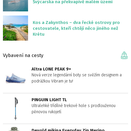
Švýcarska na překvapivě malém území
Kos a Zakynthos – dva řecké ostrovy pro
cestovatele, kteří chtějí něco jiného než
Krétu
Vybavení na cesty
Altra LONE PEAK 9+
Nová verze legendární boty se svěžím designem a
podrážkou Vibram je tu!
PINGUIN LIGHT TL
Ultralehké třídílné trekové hole s prodlouženou
pěnovou rukojetí.
Devold mikina Everyday Zip Merino