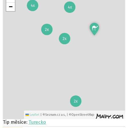
4x
−
4x
2x
2x
2x
Leaflet
|
©Seznam.cz a.s., | ©OpenStreetMap
Tip měsíce:
Turecko