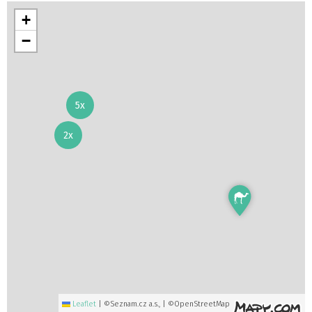
+
−
5x
2x
Leaflet
|
©Seznam.cz a.s., | ©OpenStreetMap