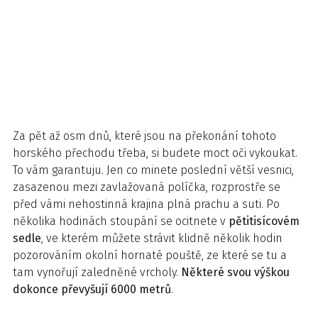
Za pět až osm dnů, které jsou na překonání tohoto
horského přechodu třeba, si budete moct oči vykoukat.
To vám garantuju. Jen co minete poslední větší vesnici,
zasazenou mezi zavlažovaná políčka, rozprostře se
před vámi nehostinná krajina plná prachu a suti. Po
několika hodinách stoupání se ocitnete v
pětitisícovém
sedle
, ve kterém můžete strávit klidně několik hodin
pozorováním okolní hornaté pouště, ze které se tu a
tam vynořují zaledněné vrcholy.
Některé svou výškou
dokonce převyšují 6000 metrů
.