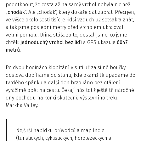
podotknout, že cesta až na samý vrchol nebyla nic než
„
choďák
“. Ale „choďák“, který dokáže dát zabrat. Přeci jen,
ve výšce okolo šesti tisíc je řidší vzduch už setsakra znát,
a tak jsme poslední metry před vrcholem ukrajovali
velmi pomalu. Dřina stála za to, dostali jsme, co jsme
chtěli:
jednoduchý vrchol bez lidí
a GPS ukazuje
6047
metrů
.
Po dvou hodinách klopítání v suti už za silné bouřky
doslova dobíháme do stanu, kde okamžitě upadáme do
tvrdého spánku a další den brzo ráno bez otálení
vyrážímě opět na cestu. Čekají nás totiž ještě tři náročné
dny pochodu na konci skutečně výstavního treku
Markha Valley.
Nejširší nabídku průvodců a map Indie
(turistických, cyklistických, horolezeckých a