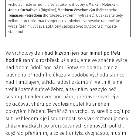
vrcholech, jste si mohli přečíst také rozhovory s
Markem Holečkem
,
Annou Kuchařovou
(highline),
Martinem Veselovským
(běžec) nebo
Tomášem Petrečkem
(horolezec, extrémní vytrvalec). Očekávejte tedy
velkou porci informací spojenou s pohybem ve vysoké nadmořské
výšce (trénink, výbava atd.), celý časopis Svět outdooru si můžete
stáhnout.
Ve vrcholový den
budík zvoní jen pár minut po třetí
hodině ranní
a rozbřesk už sledujeme ve značné výšce
nad dnem údolí pod námi. Sotva se doradujeme z
krásného přírodního úkazu v podobě východu slunce
nad Himálajem, střídá radost zklamání. Ve tmě jsme
trefili špatné suťové žebro, a tak nám nezbylo než
sestoupit na ledovec pod námi, přetraverzovat jej a
pokračovat vhůru po vedlejším, zlehka sněhem
pokrytém hřebeni. Téměř až na vrchol by sice šlo dojít po
suti, vzhledem k její soudržnosti se však rozhodujeme k
chůzi v
mačkách
po přerušovaných sněhových polích. I
když rád přeháním, a co se hor týká dvojnásob, musím