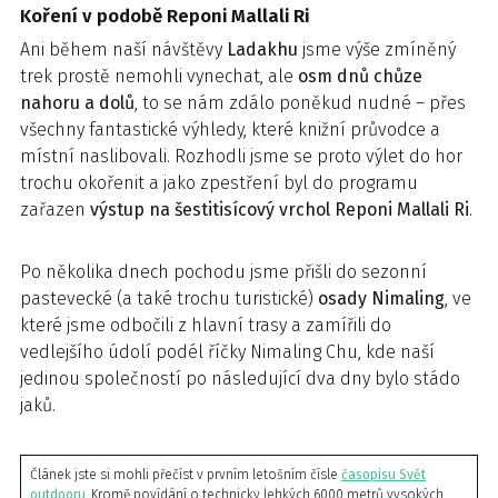
Koření v podobě Reponi Mallali Ri
Ani během naší návštěvy
Ladakhu
jsme výše zmíněný
trek prostě nemohli vynechat, ale
osm dnů chůze
nahoru a dolů
, to se nám zdálo poněkud nudné – přes
všechny fantastické výhledy, které knižní průvodce a
místní naslibovali. Rozhodli jsme se proto výlet do hor
trochu okořenit a jako zpestření byl do programu
zařazen
výstup na šestitisícový vrchol Reponi Mallali Ri
.
Po několika dnech pochodu jsme přišli do sezonní
pastevecké (a také trochu turistické)
osady Nimaling
, ve
které jsme odbočili z hlavní trasy a zamířili do
vedlejšího údolí podél říčky Nimaling Chu, kde naší
jedinou společností po následující dva dny bylo stádo
jaků.
Článek jste si mohli přečíst v prvním letošním čísle
časopisu Svět
outdooru
. Kromě povídání o technicky lehkých 6000 metrů vysokých