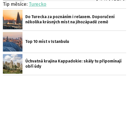
Tip měsíce:
Turecko
Do Turecka za poznáním i relaxem. Doporučení
několika krásných míst na jihozápadě země
Top 10 míst v Istanbulu
Úchvatná krajina Kappadokie: skály tu připomínají
obří údy