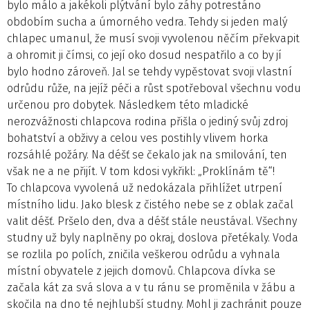
bylo málo a jakékoli plýtvání bylo záhy potrestáno
obdobím sucha a úmorného vedra. Tehdy si jeden malý
chlapec umanul, že musí svoji vyvolenou něčím překvapit
a ohromit ji čímsi, co její oko dosud nespatřilo a co by jí
bylo hodno zároveň. Jal se tehdy vypěstovat svoji vlastní
odrůdu růže, na jejíž péči a růst spotřeboval všechnu vodu
určenou pro dobytek. Následkem této mladické
nerozvážnosti chlapcova rodina přišla o jediný svůj zdroj
bohatství a obživy a celou ves postihly vlivem horka
rozsáhlé požáry. Na déšť se čekalo jak na smilování, ten
však ne a ne přijít. V tom kdosi vykřikl: „Proklínám tě“!
To chlapcova vyvolená už nedokázala přihlížet utrpení
místního lidu. Jako blesk z čistého nebe se z oblak začal
valit déšť. Pršelo den, dva a déšť stále neustával. Všechny
studny už byly naplněny po okraj, doslova přetékaly. Voda
se rozlila po polích, zničila veškerou odrůdu a vyhnala
místní obyvatele z jejich domovů. Chlapcova dívka se
začala kát za svá slova a v tu ránu se proměnila v žábu a
skočila na dno té nejhlubší studny. Mohl ji zachránit pouze