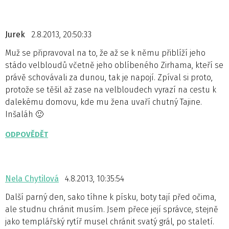
Jurek
2.8.2013, 20:50:33
Muž se připravoval na to, že až se k němu přiblíží jeho
stádo velbloudů včetně jeho oblíbeného Zirhama, kteří se
právě schovávali za dunou, tak je napojí. Zpíval si proto,
protože se těšil až zase na velbloudech vyrazí na cestu k
dalekému domovu, kde mu žena uvaří chutný Tajine.
Inšaláh 🙂
ODPOVĚDĚT
Nela Chytilová
4.8.2013, 10:35:54
Další parný den, sako tíhne k písku, boty tají před očima,
ale studnu chránit musím. Jsem přece její správce, stejně
jako templářský rytíř musel chránit svatý grál, po staletí.