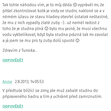
Tak tohle náhodou vím, je to můj děda 🙂 vyprávěl mi, že
přišel zkontrolovat kolik je vody ve studni, naklonil se a v
němém úžasu ze stavu hladiny otevřel ústatak neštastně,
že mu z nich vypadly zlaté zuby :-)…už neměl radost z
toho že je studna plná 🙂 bylo mu jasné, že musí všechnu
vodu vykbelíkovat, když byla studna prázná tak mi zavolal
a já jsem se mu pro ty zuby dolů spustil 🙂
Zdravím z Tuniska…
ODPOVĚDĚT
Anna
2.8.2013, 14:05:53
V předtuše blížící se zimy, jde muž zabalit studnu do
připraveného hadru a tím ji uchránit před zamrznutím.
ODPOVĚDĚT