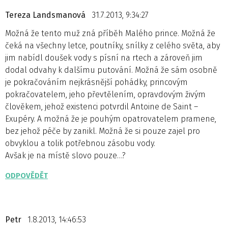
Tereza Landsmanová
31.7.2013, 9:34:27
Možná že tento muž zná příběh Malého prince. Možná že
čeká na všechny letce, poutníky, snílky z celého světa, aby
jim nabídl doušek vody s písní na rtech a zároveň jim
dodal odvahy k dalšímu putování. Možná že sám osobně
je pokračováním nejkrásnější pohádky, princovým
pokračovatelem, jeho převtělením, opravdovým živým
člověkem, jehož existenci potvrdil Antoine de Saint –
Exupéry. A možná že je pouhým opatrovatelem pramene,
bez jehož péče by zanikl. Možná že si pouze zajel pro
obvyklou a tolik potřebnou zásobu vody.
Avšak je na místě slovo pouze…?
ODPOVĚDĚT
Petr
1.8.2013, 14:46:53