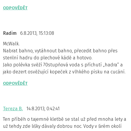
ODPOVĚDĚT
Radim
6.8.2013, 15:13:08
McWalk.
Nabrat bahno, vytáhnout bahno, přecedit bahno přes
sterilní hadru do plechové kádě a hotovo.
Jako polévka svěží 70stupňová voda s příchutí „hadra“ a
jako dezert osvěžující kopeček z vlhkého písku na cucání.
ODPOVĚDĚT
Tereza B.
14.8.2013, 0:42:41
Ten příběh o tajemné kletbě se stal už před mnoha lety a
už tehdy zde lišky dávaly dobrou noc. Vody v širém okolí