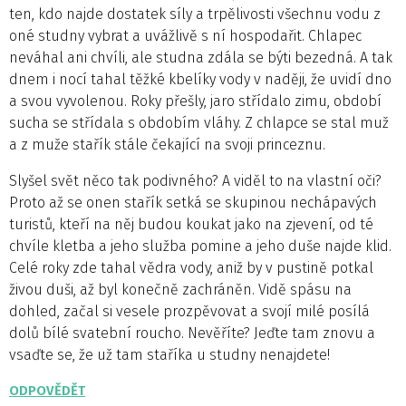
ten, kdo najde dostatek síly a trpělivosti všechnu vodu z
oné studny vybrat a uvážlivě s ní hospodařit. Chlapec
neváhal ani chvíli, ale studna zdála se býti bezedná. A tak
dnem i nocí tahal těžké kbelíky vody v naději, že uvidí dno
a svou vyvolenou. Roky přešly, jaro střídalo zimu, období
sucha se střídala s obdobím vláhy. Z chlapce se stal muž
a z muže stařík stále čekající na svoji princeznu.
Slyšel svět něco tak podivného? A viděl to na vlastní oči?
Proto až se onen stařík setká se skupinou nechápavých
turistů, kteří na něj budou koukat jako na zjevení, od té
chvíle kletba a jeho služba pomine a jeho duše najde klid.
Celé roky zde tahal vědra vody, aniž by v pustině potkal
živou duši, až byl konečně zachráněn. Vidě spásu na
dohled, začal si vesele prozpěvovat a svojí milé posílá
dolů bílé svatební roucho. Nevěříte? Jeďte tam znovu a
vsaďte se, že už tam staříka u studny nenajdete!
ODPOVĚDĚT