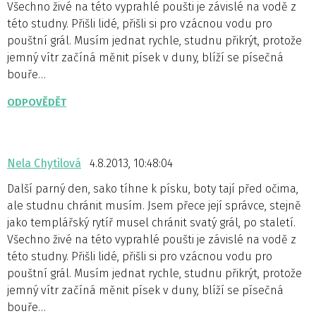
Všechno živé na této vyprahlé poušti je závislé na vodě z
této studny. Přišli lidé, přišli si pro vzácnou vodu pro
pouštní grál. Musím jednat rychle, studnu přikrýt, protože
jemný vítr začíná měnit písek v duny, blíží se písečná
bouře…
ODPOVĚDĚT
Nela Chytilová
4.8.2013, 10:48:04
Další parný den, sako tíhne k písku, boty tají před očima,
ale studnu chránit musím. Jsem přece její správce, stejně
jako templářský rytíř musel chránit svatý grál, po staletí.
Všechno živé na této vyprahlé poušti je závislé na vodě z
této studny. Přišli lidé, přišli si pro vzácnou vodu pro
pouštní grál. Musím jednat rychle, studnu přikrýt, protože
jemný vítr začíná měnit písek v duny, blíží se písečná
bouře…