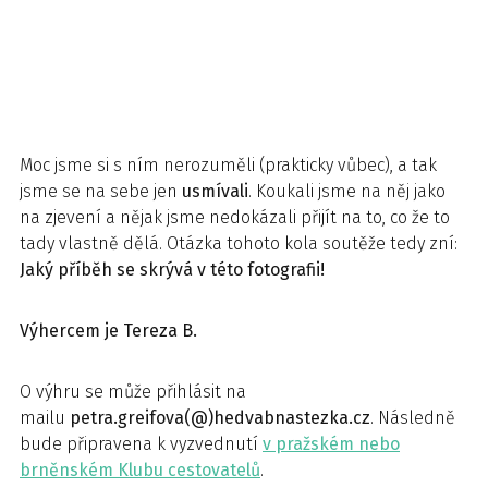
Moc jsme si s ním nerozuměli (prakticky vůbec), a tak
jsme se na sebe jen
usmívali
. Koukali jsme na něj jako
na zjevení a nějak jsme nedokázali přijít na to, co že to
tady vlastně dělá. Otázka tohoto kola soutěže tedy zní:
Jaký příběh se skrývá v této fotografii!
Výhercem je Tereza B.
O výhru se může přihlásit na
mailu
petra.greifova(@)hedvabnastezka.cz
. Následně
bude připravena k vyzvednutí
v pražském nebo
brněnském Klubu cestovatelů
.