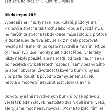
sedlech, na plážích, v kukuřici… všude.
Nikdy nepoužité
Vypadají jinak než ty naše. Jsou kulaté, půdorys mají
kruhový a střechu tak trochu jako kopule hvězdárny. U
některých ta střecha tak dokonce může i sloužit, protože
je dostatečně děravá, aby se skrz ni daly pozorovat
hvězdy. Pár jsme jich po cestě navštívili a musím říct, že
ty „naše“ svůj účel mohly plnit o dost lépe. Tyhle taky
nikdy nebyly použité, ale na rozdíl od těch našich se už
po necelých čtyřiceti letech rozpadají samy bez většího
přispění obyvatel. Životnost takového bunkru by asi
v případě použití k původně zamýšlenému účelu
nebyla o moc větší než životnost člověka uvnitř.
Do většiny námi navštívených bunkrů by se opravdu
vešel tak jeden člověk, nastojato dva. Viděli jsme i větší,
ale ty jsme moc nenavštěvovali. Možná to bylo i tím, že