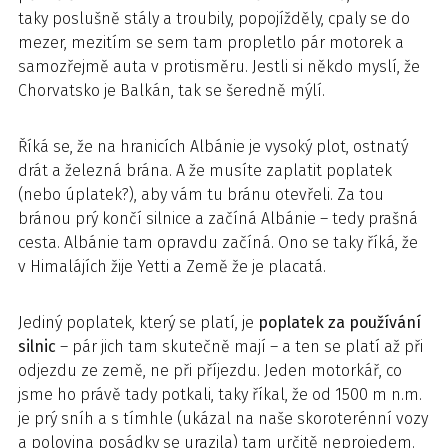
taky poslušně stály a troubily, popojížděly, cpaly se do
mezer, mezitím se sem tam propletlo pár motorek a
samozřejmě auta v protisměru. Jestli si někdo myslí, že
Chorvatsko je Balkán, tak se šeredně mýlí.
Říká se, že na hranicích Albánie je vysoký plot, ostnatý
drát a železná brána. A že musíte zaplatit poplatek
(nebo úplatek?), aby vám tu bránu otevřeli. Za tou
bránou prý končí silnice a začíná Albánie – tedy prašná
cesta. Albánie tam opravdu začíná. Ono se taky říká, že
v Himalájích žije Yetti a Země že je placatá.
Jediný poplatek, který se platí, je
poplatek za používání
silnic
– pár jich tam skutečně mají – a ten se platí až při
odjezdu ze země, ne při příjezdu. Jeden motorkář, co
jsme ho právě tady potkali, taky říkal, že od 1500 m n.m.
je prý sníh a s tímhle (ukázal na naše skoroterénní vozy
a polovina posádky se urazila) tam určitě neprojedem.