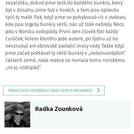
zezačátku, dokud jsme lezli do každého bunkru, který
byl v dosahu, jsme byli v horách, a tam jsou opravdu
spíš ty malé. Pak, když jsme se pohybovali víc v civilizaci,
kde jsou logicky bunkry větší, nás už tolik nebraly. Něco
jako v Norsku vodopády. První den člověk fotí každý
čurůček, kolem kterého jede autem, po týdnu už ho
nevzrušují ani obrovské padající masy vody. Takže když
jsme začali potkávat ty větší bunkry v „civilizovanějších“
částech země, naše reakce se rovnala tomu norskému
„no jo, vodopád“.
PŘIDEJ SVOU ZKUŠENOST NEBO DOPLŇ INFORMACE
Radka Zounková