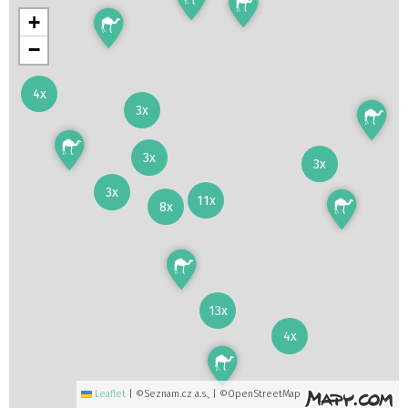
+
−
4x
3x
3x
3x
3x
11x
8x
13x
4x
Leaflet
|
©Seznam.cz a.s., | ©OpenStreetMap