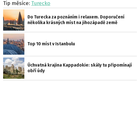
Tip měsíce:
Turecko
Do Turecka za poznáním i relaxem. Doporučení
několika krásných míst na jihozápadě země
Top 10 míst v Istanbulu
Úchvatná krajina Kappadokie: skály tu připomínají
obří údy