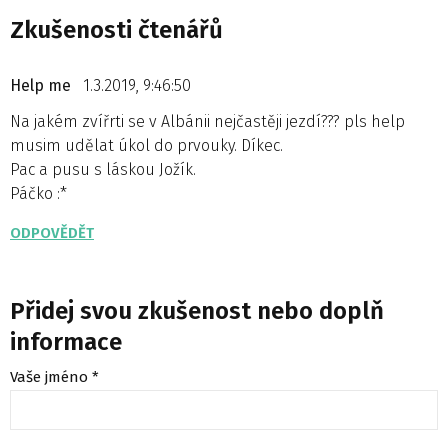
Zkušenosti čtenářů
Help me
1.3.2019, 9:46:50
Na jakém zvířrti se v Albánii nejčastěji jezdí??? pls help
musim udělat úkol do prvouky. Díkec.
Pac a pusu s láskou Jožík.
Páčko :*
ODPOVĚDĚT
Přidej svou zkušenost nebo doplň
informace
Vaše jméno *