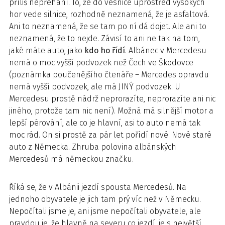
příliš nepřehání. To, že do vesnice uprostřed vysokých
hor vede silnice, rozhodně neznamená, že je asfaltová.
Ani to neznamená, že se tam po ní dá dojet. Ale ani to
neznamená, že to nejde. Závisí to ani ne tak na tom,
jaké máte auto, jako
kdo ho řídí
. Albánec v Mercedesu
nemá o moc vyšší podvozek než Čech ve Škodovce
(poznámka poučenějšího čtenáře – Mercedes opravdu
nemá vyšší podvozek, ale má JINÝ podvozek. U
Mercedesu prostě nádrž neprorazíte, neprorazíte ani nic
jiného, protože tam nic není). Možná má silnější motor a
lepší pérování, ale co je hlavní, asi to auto nemá tak
moc rád. On si prostě za pár let pořídí nové. Nové staré
auto z Německa. Zhruba polovina albánských
Mercedesů má německou značku.
Říká se, že v Albánii jezdí spousta Mercedesů. Na
jednoho obyvatele je jich tam prý víc než v Německu.
Nepočítali jsme je, ani jsme nepočítali obyvatele, ale
pravdou je, že hlavně na severu co jezdí, je s největší