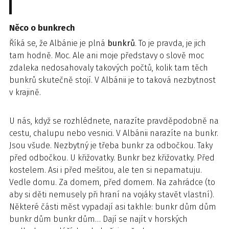
Něco o bunkrech
Říká se, že Albánie je plná
bunkrů
. To je pravda, je jich
tam hodně. Moc. Ale ani moje představy o slově moc
zdaleka nedosahovaly takových počtů, kolik tam těch
bunkrů skutečně stojí. V Albánii je to taková nezbytnost
v krajině.
U nás, když se rozhlédnete, narazíte pravděpodobně na
cestu, chalupu nebo vesnici. V Albánii narazíte na bunkr.
Jsou všude. Nezbytný je třeba bunkr za odbočkou. Taky
před odbočkou. U křižovatky. Bunkr bez křižovatky. Před
kostelem. Asi i před mešitou, ale ten si nepamatuju.
Vedle domu. Za domem, před domem. Na zahrádce (to
aby si děti nemusely při hraní na vojáky stavět vlastní).
Některé části měst vypadají asi takhle: bunkr dům dům
bunkr dům bunkr dům… Dají se najít v horských