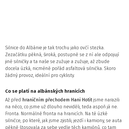
Silnice do Albánie je tak trochu jako ovčí stezka.
Zezačátku pěkná, široká, postupně se z ní ale odpojují
jiné silničky a ta naše se zužuje a zužuje, až zbude
docela úzká, nicméně pořád asfaltová silnička. Skoro
žádný provoz, ideální pro cyklisty.
Co se platí na albánských hranicích
Až před
hraničním přechodem Hani Hotit
jsme narazili
na něco, co jsme už dlouho neviděli, teda aspoň já ne.
Fronta. Normálně fronta na hranicích. Na té úzké
silničce, po které, jak jsme zjistili, jezdí i kamiony, se auta
pěkně štosovala za sebe vedle těch kamiónů, co tam