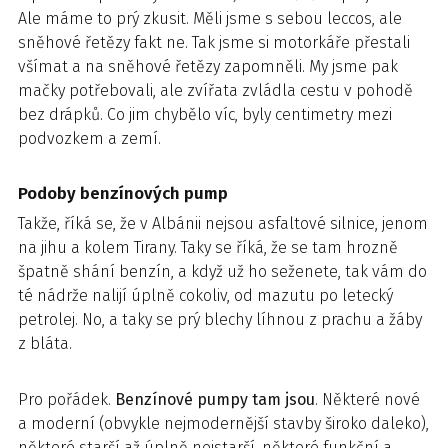
Ale máme to prý zkusit. Měli jsme s sebou leccos, ale
sněhové řetězy fakt ne. Tak jsme si motorkáře přestali
všímat a na sněhové řetězy zapomněli. My jsme pak
mačky potřebovali, ale zvířata zvládla cestu v pohodě
bez drápků. Co jim chybělo víc, byly centimetry mezi
podvozkem a zemí.
Podoby benzínových pump
Takže, říká se, že v Albánii nejsou asfaltové silnice, jenom
na jihu a kolem Tirany. Taky se říká, že se tam hrozně
špatně shání benzín, a když už ho seženete, tak vám do
té nádrže nalijí úplně cokoliv, od mazutu po letecký
petrolej. No, a taky se prý blechy líhnou z prachu a žáby
z bláta.
Pro pořádek.
Benzínové pumpy tam jsou
. Některé nové
a moderní (obvykle nejmodernější stavby široko daleko),
některé starší až úplně nejstarší, některé funkční a