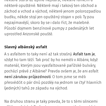
některé opuštěné. Některé mají i takový ten obchod a
záchod a vchod a východ, některé jenom polorozpadlou
budku, někde stojí jen opuštěný stojan v poli. Ty jsou
nejzajímavější, skoro by se i dalo říct, že malebné.
Působí dojmem benzínové pumpy z padesátých let
uprostřed Arizonské pouště.
Slavný albánský asfalt
A s asfaltem to taky není až tak strašný.
Asfalt tam je
,
vždyť ho tam těží. Tak proč by ho neměli v Albánii, když
materiál, kterým jsou vyasfaltované pařížské bulváry,
pochází právě z Albánie? Pravda ovšem je, že ani asfalt
není zárukou průjezdnosti
. O tom jsme se měli
přesvědčit o pár dnů později na jednom se čtyř hlavních
(jediných) tahů ze západu na východ.
Na druhou stranu je taky pravda, že to s těmi silnicemi