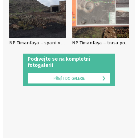
NP Timanfaya – spaní v domku na vinicích
NP Timanfaya – trasa podél vulkánů, kterou jsme šly, vstup zdarma
Podívejte se na kompletní
fotogalerii
PŘEJÍT DO GALERIE