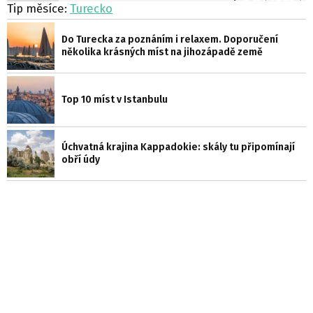
Tip měsíce:
Turecko
Do Turecka za poznáním i relaxem. Doporučení
několika krásných míst na jihozápadě země
Top 10 míst v Istanbulu
Úchvatná krajina Kappadokie: skály tu připomínají
obří údy