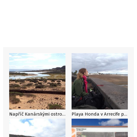
Napříč Kanárskými ostrovy stopem i po svých: místní jsou vstřícní a stopuje se snadno
Playa Honda v Arrecife poblíž letiště na Lanzarote