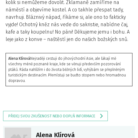
kolik si nemůžeme dovolit. Zklamaně zamíříme na
náměstí a objevíme kostel. A co takhle přespat tady,
navrhuji. Bláznivý nápad, říkáme si, ale ono to fakticky
vyjde! Ochotný kněz nás vede do sakristie, nabídne čaj,
kafe a taky koupelnu! No páni! Děkujeme jemu i bohu. A
leje jako z konve – naštěstí jen do našich božských snů.
Alena Klírová
Nejraději cestuji do jihovýchodní Asie, ale lákají mě
všechny méně poznané kraje, kde se věnuji především pozorování
ptáků. Ráda nahlížím i do života běžných lidí, vyhýbám se přeplněným
turistickým destinacím. Přemísťuji se buďto stopem nebo hromadnou
dopravou.
PŘIDEJ SVOU ZKUŠENOST NEBO DOPLŇ INFORMACE
Alena Klírová