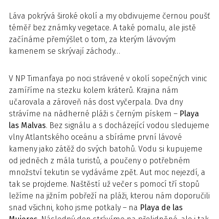
Láva pokrývá široké okolí a my obdivujeme černou poušť
téměř bez známky vegetace. A také pomalu, ale jistě
začínáme přemýšlet o tom, za kterým lávovým
kamenem se skrývají záchody…
V NP Timanfaya po noci strávené v okolí sopečných vinic
zamíříme na stezku kolem kráterů. Krajina nám
učarovala a zároveň nás dost vyčerpala. Dva dny
strávíme na nádherné pláži s černým pískem –
Playa
las Malvas
. Bez signálu a s docházející vodou sledujeme
vlny Atlantského oceánu a sbíráme první lávové
kameny jako zátěž do svých batohů. Vodu si kupujeme
od jedněch z mála turistů, a poučeny o potřebném
množství tekutin se vydáváme zpět. Aut moc nejezdí, a
tak se projdeme. Naštěstí už večer s pomocí tří stopů
ležíme na jižním pobřeží na pláži, kterou nám doporučili
snad všichni, koho jsme potkaly – na
Playa de las