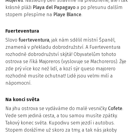
Mujeres
. Následný den strávíme na přelidněné, ale i tak
krásné pláži
Playa del Papagayo
a po přesunu dalším
stopem přespíme na
Playe Blance
.
Fuerteventura
Slovo
fuerteventura
, jak nám sdělil místní Španěl,
znamená v překladu dobrodružství. A Fuerteventura
rozhodně dobrodružství skýtá! Obyvatelům tohoto
ostrova se říká Majoreros (vyslovuje se Machoreros). Žije
zde prý více koz než lidí, a kozí sýr queso majorero
rozhodně musíte ochutnat! Lidé jsou velmi milí a
nápomocní.
Na konci světa
Na jihu ostrova se vydáváme do malé vesničky
Cofete
.
Vede sem jediná cesta, a tou samou musíte zpátky.
Takový konec světa. Kupodivu sem jezdí i autobus.
Stopem dorážíme už skoro za tmy, a tak nás jakoby