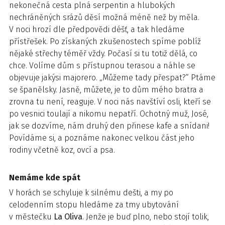
nekonečná cesta plná serpentin a hlubokých
nechráněných srázů děsí možná méně než by měla.
V noci hrozí dle předpovědi déšť, a tak hledáme
přístřešek. Po získaných zkušenostech spíme poblíž
nějaké střechy téměř vždy. Počasí si tu totiž dělá, co
chce. Volíme dům s přístupnou terasou a náhle se
objevuje jakýsi majorero. „Můžeme tady přespat?“ Ptáme
se španělsky. Jasně, můžete, je to dům mého bratra a
zrovna tu není, reaguje. V noci nás navštíví osli, kteří se
po vesnici toulají a nikomu nepatří. Ochotný muž, José,
jak se dozvíme, nám druhý den přinese kafe a snídani!
Povídáme si, a poznáme nakonec velkou část jeho
rodiny včetně koz, ovcí a psa.
Nemáme kde spát
V horách se schyluje k silnému dešti, a my po
celodenním stopu hledáme za tmy ubytování
v městečku
La Oliva
. Jenže je buď plno, nebo stojí tolik,