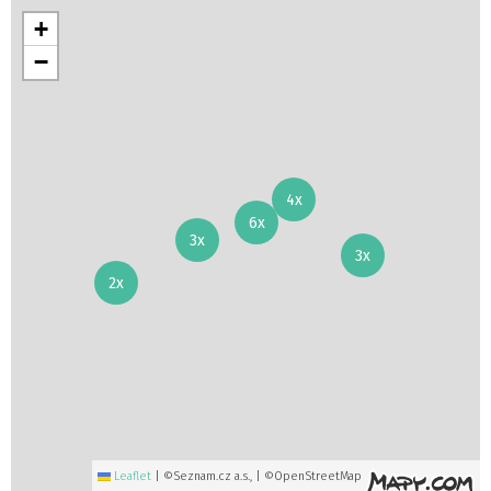
+
−
4x
6x
3x
3x
2x
Leaflet
|
©Seznam.cz a.s., | ©OpenStreetMap