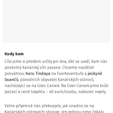
Kudy kam
Cíle jsme si předem určily jen dva, dál se uvidí, kam nás
pověstný kanárský vítr zavane. Chceme navštívit
posvátnou
horu Tindaya
na Fuerteventuře a
jeskyně
Guančů
, původních obyvatel Kanárských ostrovů,
nacházející se na Gran Canarii. Na Gran Canarii jsme kvůli
počasí a ceně trajektu – 40 euro/osobu, nakonec nejely.
Velmi příjemně nás překvapilo, jak snadno se na
Kanárských ostrovech stopuje. Jen jednou jsme čekaly