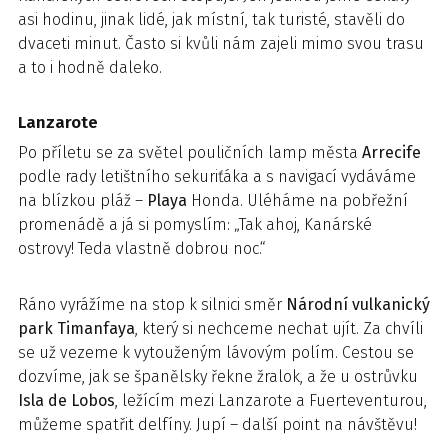
asi hodinu, jinak lidé, jak místní, tak turisté, stavěli do
dvaceti minut. Často si kvůli nám zajeli mimo svou trasu
a to i hodně daleko.
Lanzarote
Po příletu se za světel pouličních lamp města
Arrecife
podle rady letištního sekuriťáka a s navigací vydáváme
na blízkou pláž –
Playa
Honda. Uléháme na pobřežní
promenádě a já si pomyslím: „Tak ahoj, Kanárské
ostrovy! Teda vlastně dobrou noc.“
Ráno vyrážíme na stop k silnici směr
Národní vulkanický
park Timanfaya
, který si nechceme nechat ujít. Za chvíli
se už vezeme k vytouženým lávovým polím. Cestou se
dozvíme, jak se španělsky řekne žralok, a že u ostrůvku
Isla de Lobos
, ležícím mezi Lanzarote a Fuerteventurou,
můžeme spatřit delfíny. Jupí – další point na návštěvu!