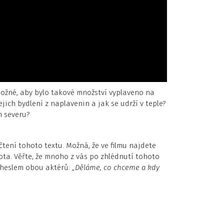
žné, aby bylo takové množství vyplaveno na
ich bydlení z naplavenin a jak se udrží v teple?
m severu?
ečtení tohoto textu. Možná, že ve filmu najdete
ota. Věřte, že mnoho z vás po zhlédnutí tohoto
e heslem obou aktérů:
„Děláme, co chceme a kdy