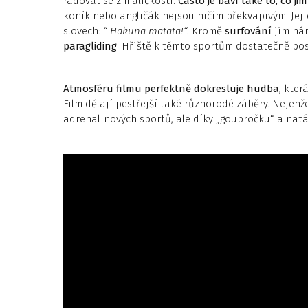
radovat se z maličkostí.
Často je baví také to, co ji
koník nebo angličák nejsou ničím překvapivým. Jeji
slovech:
“ Hakuna matata!“.
Kromě
surfování
jim nár
paragliding
. Hřiště k těmto sportům dostatečně pos
Atmosféru filmu perfektně dokresluje hudba
, kte
Film dělají pestřejší také různorodé záběry. Nejenž
adrenalinových sportů, ale díky „goupročku“ a natá