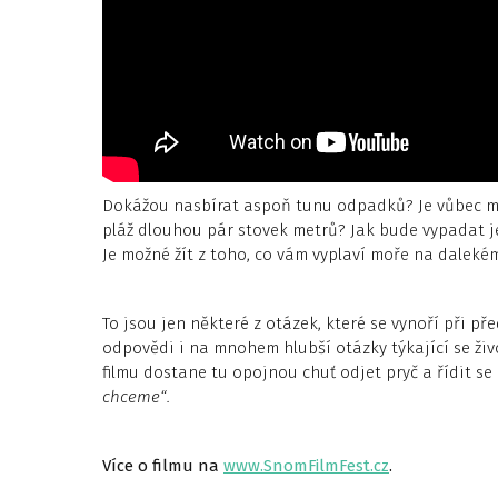
Dokážou nasbírat aspoň tunu odpadků? Je vůbec mo
pláž dlouhou pár stovek metrů? Jak bude vypadat jej
Je možné žít z toho, co vám vyplaví moře na daleké
To jsou jen některé z otázek, které se vynoří při př
odpovědi i na mnohem hlubší otázky týkající se živ
filmu dostane tu opojnou chuť odjet pryč a řídit s
chceme“
.
Více o filmu na
www.SnomFilmFest.cz
.