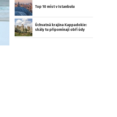
Top 10 míst v Istanbulu
Úchvatná krajina Kappadokie:
skály tu připomínají obří údy