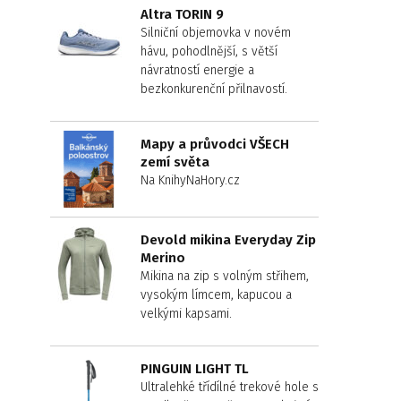
Altra TORIN 9
Silniční objemovka v novém
hávu, pohodlnější, s větší
návratností energie a
bezkonkurenční přilnavostí.
Mapy a průvodci VŠECH
zemí světa
Na KnihyNaHory.cz
Devold mikina Everyday Zip
Merino
Mikina na zip s volným střihem,
vysokým límcem, kapucou a
velkými kapsami.
PINGUIN LIGHT TL
Ultralehké třídílné trekové hole s