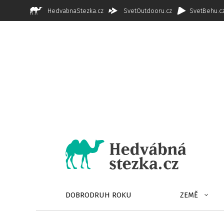
HedvabnaStezka.cz
SvetOutdooru.cz
SvetBehu.c
DOBRODRUH ROKU
ZEMĚ