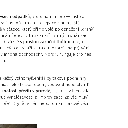
d všech odpadků
, které na ni moře vyplivlo a
rají aspoň tunu a co nejvíce z nich ještě
ě v zátoce, který přímo volá po označení „drsný“.
mální efektivitu se snaží i v jiných stránkách
je převážně
s prošlou záruční lhůtou
a jejich
tlinný olej. Snaží se tak upozornit na plýtvání
y. V mnoha obchodech v Norsku funguje pro nás
ma.
 Ne každý volnomyšlenkář by takové podmínky
nemáte elektrické topení, vodovod nebo plyn. K
znalosti přežití v přírodě
, a jak se z filmu zdá,
 kus vynalézavosti a improvizace. Za vše mluví
rů moře“. Chybět v něm nebudou ani takové věci