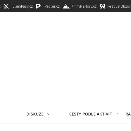
z
TuleniPasy.cz
Padler.cz
KnihyNaHory.cz
FestivalObzor
DISKUZE
CESTY PODLE AKTIVIT
RA