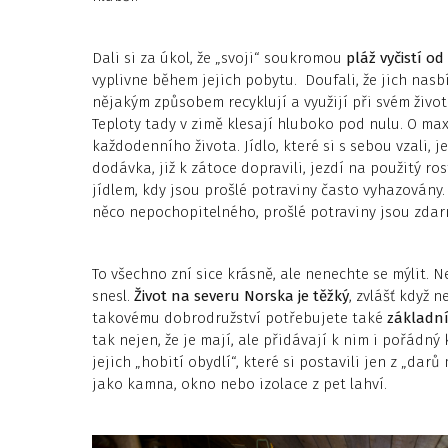
Dali si za úkol, že „svoji“ soukromou
pláž vyčistí o
vyplivne během jejich pobytu. Doufali, že jich nasbí
nějakým způsobem recyklují a využijí při svém život
Teploty tady v zimě klesají hluboko pod nulu. O maxi
každodenního života. Jídlo, které si s sebou vzali, 
dodávka, již k zátoce dopravili, jezdí na použitý ros
jídlem, kdy jsou prošlé potraviny často vyhazován
něco nepochopitelného, prošlé potraviny jsou zdar
To všechno zní sice krásně, ale nenechte se mýlit.
snesl.
Život na severu Norska je těžký
, zvlášť když 
takovému dobrodružství potřebujete také
základní 
tak nejen, že je mají, ale přidávají k nim i pořádný
jejich „hobití obydlí“, které si postavili jen z „da
jako kamna, okno nebo izolace z pet lahví.