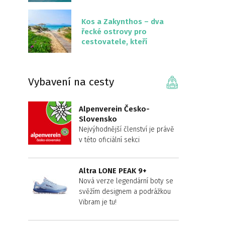
překvapivě malém
území
Kos a Zakynthos – dva
řecké ostrovy pro
cestovatele, kteří
chtějí něco jiného než
Krétu
Vybavení na cesty
Alpenverein Česko-
Slovensko
Nejvýhodnější členství je právě
v této oficiální sekci
Altra LONE PEAK 9+
Nová verze legendární boty se
svěžím designem a podrážkou
Vibram je tu!