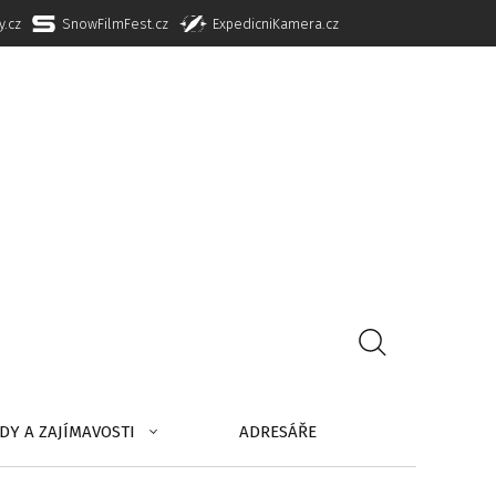
y.cz
SnowFilmFest.cz
ExpedicniKamera.cz
DY A ZAJÍMAVOSTI
ADRESÁŘE