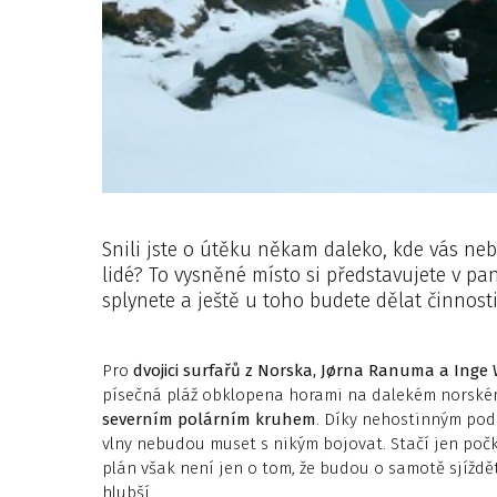
Snili jste o útěku někam daleko, kde vás neb
lidé? To vysněné místo si představujete v pa
splynete a ještě u toho budete dělat činnosti
Pro
dvojici surfařů z Norska, Jørna Ranuma a Ing
písečná pláž obklopena horami na dalekém norském
severním polárním kruhem
. Díky nehostinným podm
vlny nebudou muset s nikým bojovat. Stačí jen počka
plán však není jen o tom, že budou o samotě sjíždě
hlubší.