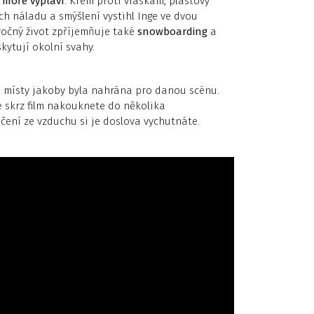
m moře vyplaví
. Krém proti vráskám, plastový
ch náladu a smýšlení vystihl Inge ve dvou
očný život zpříjemňuje také
snowboarding
a
kytují okolní svahy.
rá místy jakoby byla nahrána pro danou scénu.
e skrz film nakouknete do několika
čení ze vzduchu si je doslova vychutnáte.