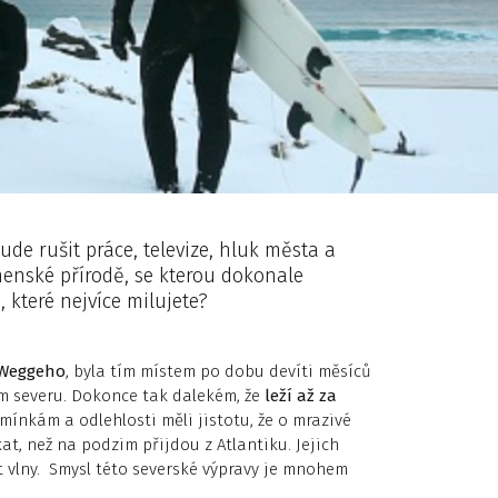
ude rušit práce, televize, hluk města a
nenské přírodě, se kterou dokonale
, které nejvíce milujete?
e Weggeho
, byla tím místem po dobu devíti měsíců
 severu. Dokonce tak dalekém, že
leží až za
ínkám a odlehlosti měli jistotu, že o mrazivé
t, než na podzim přijdou z Atlantiku. Jejich
t vlny. Smysl této severské výpravy je mnohem