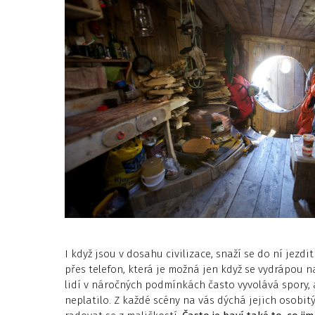
I když jsou v dosahu civilizace, snaží se do ní jezd
přes telefon, která je možná jen když se vydrápou n
lidí v náročných podmínkách často vyvolává spory, 
neplatilo. Z každé scény na vás dýchá jejich osobit