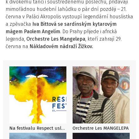
k divokému tanci i soustředěnému poslechu, přidávají
mimořádnou hudební lahůdku o pár dní později – 21.
června v Paláci Akropolis vystoupí legendární houslistka
a zpěvačka
Iva Bittová se sardinským kytarovým
mágem Paolem Angelim
. Do Prahy přijede i africká
legenda,
Orchestre Les Mangelepa
, kteří zahrají 29.
června na
Nákladovém nádraží Žižkov.
Na festivalu Respect uslyšíte zakladatele brazilelectra, alpský punk i Ivu Bittovou
Orchestre Les MANGELEPA