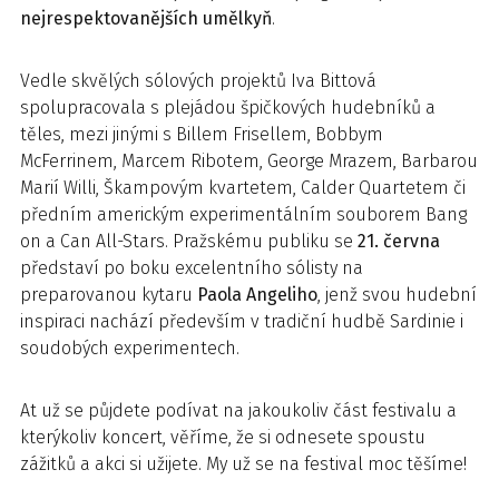
nejrespektovanějších umělkyň
.
Vedle skvělých sólových projektů Iva Bittová
spolupracovala s plejádou špičkových hudebníků a
těles, mezi jinými s Billem Frisellem, Bobbym
McFerrinem, Marcem Ribotem, George Mrazem, Barbarou
Marií Willi, Škampovým kvartetem, Calder Quartetem či
předním americkým experimentálním souborem Bang
on a Can All-Stars. Pražskému publiku se
21. června
představí po boku excelentního sólisty na
preparovanou kytaru
Paola Angeliho
, jenž svou hudební
inspiraci nachází především v tradiční hudbě Sardinie i
soudobých experimentech.
At už se půjdete podívat na jakoukoliv část festivalu a
kterýkoliv koncert, věříme, že si odnesete spoustu
zážitků a akci si užijete. My už se na festival moc těšíme!