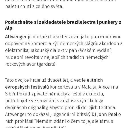
paletu chutí z celého světa.
Poslechněte si zakladatele brazilelectra i punkery z
Alp
Attwenger
je možné charakterizovat jako punk-rockovou
odpověď na komerci a kýč německých šlágrů: akordeon a
elektronika, rakouský dialekt v pankáčském vydání,
hudební revolta v nejlepších tradicích německých
rockových avantgardistů.
Tato dvojice hraje už dvacet let, a vedle
elitních
evropských festivalů
koncertovala v Malajsii, Africe i na
Sibiři. Pokud zpíváte německy a ještě v dialektu,
potřebujete ve srovnání s anglosaskými kolegy
dvojnásob originality, abyste pronikli do jejich teritoria.
Attwenger to dokázali, legendární britský
DJ John Peel
o
nich prohlásil:“Nemám zdání o čem to je, ale rámus