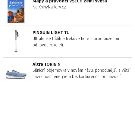
Mapy a průvodci VŠECH zemí světa
Na KnihyNaHory.cz
PINGUIN LIGHT TL
Ultralehké třídílné trekové hole s prodlouženou
pěnovou rukojetí.
Altra TORIN 9
Silniční objemovka v novém hávu, pohodlnější, s větší
návratností energie a bezkonkurenční přilnavostí.