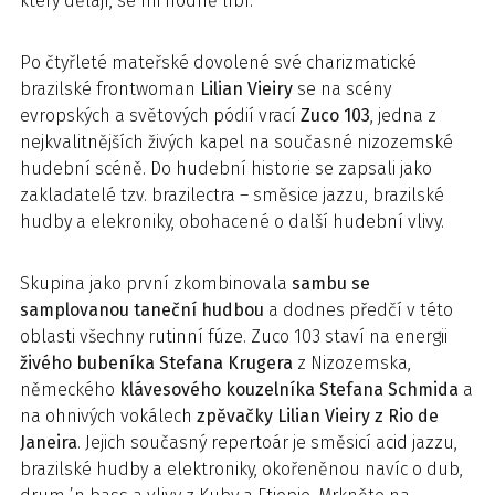
který dělají, se mi hodně líbí.“
Po čtyřleté mateřské dovolené své charizmatické
brazilské frontwoman
Lilian Vieiry
se na scény
evropských a světových pódií vrací
Zuco 103
, jedna z
nejkvalitnějších živých kapel na současné nizozemské
hudební scéně. Do hudební historie se zapsali jako
zakladatelé tzv. brazilectra – směsice jazzu, brazilské
hudby a elekroniky, obohacené o další hudební vlivy.
Skupina jako první zkombinovala
sambu se
samplovanou taneční hudbou
a dodnes předčí v této
oblasti všechny rutinní fúze. Zuco 103 staví na energii
živého bubeníka Stefana Krugera
z Nizozemska,
německého
klávesového kouzelníka Stefana Schmida
a
na ohnivých vokálech
zpěvačky Lilian Vieiry z Rio de
Janeira
. Jejich současný repertoár je směsicí acid jazzu,
brazilské hudby a elektroniky, okořeněnou navíc o dub,