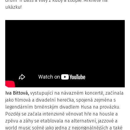
drum ’n bass a vlivy z Kuby a Etiopie. Mrkněte na
ukázku!
Iva Bittová,
vystupující na návazném koncertě, začínala
jako filmová a divadelní herečka, spojená zejména s
legendárním brněnským divadlem Husa na provázku.
Později se začala intenzivně věnovat hře na housle a
zpěvu a záhy se etablovala na alternativní, jazzové a
world music scéně jako jedna z nejoriginálnějších a také