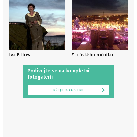
Iva Bittová
Z loňského ročníku…
Podívejte se na kompletní
fotogalerii
PŘEJÍT DO GALERIE