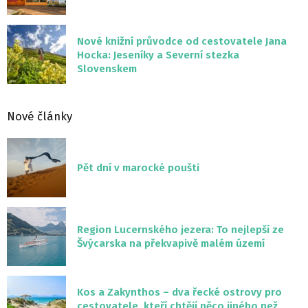
Nové knižní průvodce od cestovatele Jana
Hocka: Jeseníky a Severní stezka
Slovenskem
Nové články
Pět dní v marocké poušti
Region Lucernského jezera: To nejlepší ze
Švýcarska na překvapivě malém území
Kos a Zakynthos – dva řecké ostrovy pro
cestovatele, kteří chtějí něco jiného než