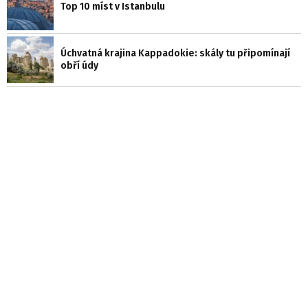
Top 10 míst v Istanbulu
Úchvatná krajina Kappadokie: skály tu připomínají
obří údy