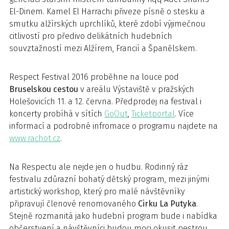
El-Dinem. Kamel El Harrachi přiveze písně o stesku a
smutku alžírských uprchlíků, které zdobí výjimečnou
citlivostí pro předivo delikátních hudebních
souvztažností mezi Alžírem, Francií a Španělskem.
Respect Festival 2016 proběhne na louce pod
Bruselskou cestou
v areálu Výstaviště v pražských
Holešovicích 11. a 12. června. Předprodej na festival i
koncerty probíhá v sítích
GoOut
,
Ticketportal
. Více
informací a podrobné infromace o programu najdete na
www.rachot.cz
.
Na Respectu ale nejde jen o hudbu. Rodinný ráz
festivalu zdůrazní bohatý dětský program, mezi jinými
artistický workshop, který pro malé návštěvníky
připravují členové renomovaného
Cirku La Putyka
.
Stejně rozmanitá jako hudební program bude i nabídka
občerstvení a návštěvníci budou moci okusit pestrou