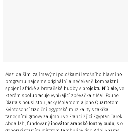
Mezi dalšími zajímavými položkami letošního hlavního
programu najdeme originální a nečekaně kompaktní
spojení africké a bretaňské hudby v
projektu N’Diale,
ve
kterém spolupracuje vynikající zpěvačka z Mali Foune
Diarra s houslistou Jacky Molardem a jeho Quartetem.
Kvintesencí tradiční egyptské muzikality s takřka
tanečními groovy zaujmou ve Francii žijící Egypťan Tarek
Abdallah, fundovaný
inovátor arabské loutny oudu,
s o
generaci starším mistrem tamburiny riqq Adel Shams