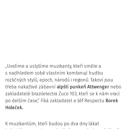
„Uvidíme a uslyšíme muzikanty, kteří směle a
s nadhledem sobě vlastním kombinují hudbu
rozličných stylů, epoch, národů i regionů. Takoví jsou
třeba nakažlivě zábavní
alpští punkeři Attwenger
nebo
zakladatelé brazilelectra Zuco 103, kteří se k nám vrací
po delším čase,“ říká zakladatel a šéf Respectu
Borek
Holeček.
K muzikantům, kteří budou po dva dny lákat