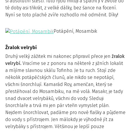
si absolutní štěstí. Tuto rybu miluji a spatřil ji v životě do
té doby asi třikrát, z velké dálky, bez šance na focení.
Nyní se toto plaché zvíře rozhodlo mě odměnit. Díky!
Potápění, Mosambik
Žralok velrybí
Druhý velký zážitek mi nakonec připravil přece jen
žralok
velrybí.
Vracíme se z ponoru na některé z jižních lokalit
a míjíme slavnou skálu Tofinho. Je tu ruch. Stojí zde
několik potápěčských člunů, ale nikdo se nepotápí,
všichni šnorchlují. Kamarád Roy, američan, který se
přestěhoval do Mosambiku, na mě volá. Masakr, je tady
snad dvacet velrybáků, všichni do vody. Sleduji
šnorchlaře a trvá mi jen pár vteřin vymyslet plán.
Nejdem šnorchlovat, padáme pro nové flašky a půjdeme
do vody s přístrojem. Jen málokdy je výhodné jít za
velrybáky s přístrojem. Většinou je lepší pouze