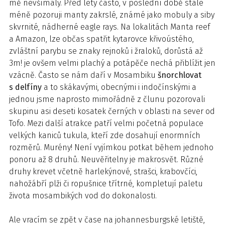
mě nevšímaly. Před lety často, v poslední době stále
méně pozoruji manty zakrslé, známé jako mobuly a siby
skvrnité, nádherné eagle rays. Na lokalitách Manta reef
a Amazon, lze občas spatřit kytarovce křivoústého,
zvláštní parybu se znaky rejnoků i žraloků, dorůstá až
3m! je ovšem velmi plachý a potápěče nechá přiblížit jen
vzácně. Často se nám daří v Mosambiku
šnorchlovat
s delfíny
a to skákavými, obecnými i indočínskými a
jednou jsme naprosto mimořádně z člunu pozorovali
skupinu asi deseti kosatek černých v oblasti na sever od
Tofo. Mezi další atrakce patří velmi početná populace
velkých kaniců tukula, kteří zde dosahují enormních
rozměrů. Murény! Není vyjímkou potkat během jednoho
ponoru až 8 druhů. Neuvěřitelny je makrosvět. Různé
druhy krevet včetně harlekýnové, strašci, krabovčíci,
nahožábří plži či ropušnice třítrné, kompletují paletu
života mosambikých vod do dokonalosti.
Ale vracím se zpět v čase na johannesburgské letiště,