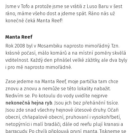
Jsme v Tofo a protože jsme se vrátili z Luso Baru v šest
ráno, máme všeho dost a jdeme spát. Ráno nás už
konečně čeká Manta Reef!
Manta Reef
Rok 2008 byl v Mosambiku naprosto mimořádný. Tzn.
krásné počasí, málo komárů a na místní poměry skvělá
viditelnost. Každý den přinášel velké zážitky, ale dva byly
i pro mě naprosto mimořádné.
Zase jedeme na Manta Reef, moje partička tam chce
znovu a znovu a nemůže se této lokality nabažit.
Nedivím se. Po kotoulu do vody uvidíte nejprve
nekonečná hejna ryb
. Jsou jich bez přehánění tisíce.
Jsou zde snad všechny hejnové útesové druhy. Očaři
obecní, chňapalové obecní, pruhovaní i vysokohřbetí,
netopýrníci i malí bradáči, dále od reefu plují kranasi a
barracudy. Po chvíli připlouvá první manta. Tiskneme se