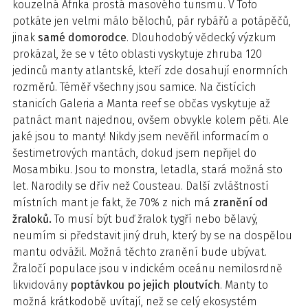
kouzelná Afrika prostá masového turismu. V Tofo
potkáte jen velmi málo bělochů, pár rybářů a potápěčů,
jinak
samé domorodce
. Dlouhodobý vědecký výzkum
prokázal, že se v této oblasti vyskytuje zhruba 120
jedinců manty atlantské, kteří zde dosahují enormních
rozměrů. Téměř všechny jsou samice. Na čistících
stanicích Galeria a Manta reef se občas vyskytuje až
patnáct mant najednou, ovšem obvykle kolem pěti. Ale
jaké jsou to manty! Nikdy jsem nevěřil informacím o
šestimetrových mantách, dokud jsem nepřijel do
Mosambiku. Jsou to monstra, letadla, stará možná sto
let. Narodily se dřív než Cousteau. Další zvláštností
místních mant je fakt, že 70% z nich má
zranění od
žraloků.
To musí být buď žralok tygří nebo bělavý,
neumím si představit jiný druh, který by se na dospělou
mantu odvážil. Možná těchto zranění bude ubývat.
Žraločí populace jsou v indickém oceánu nemilosrdně
likvidovány
poptávkou po jejich ploutvích
. Manty to
možná krátkodobě uvítají, než se celý ekosystém