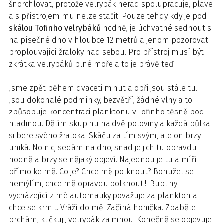
šnorchlovat, protože velrybák nerad spolupracuje, plave
a s přístrojem mu nelze stačit. Pouze tehdy kdy je pod
skálou Tofinho velrybáků
hodně, je úchvatné sednout si
na písečné dno v hloubce 12 metrů a jenom pozorovat
proplouvající žraloky nad sebou. Pro přístroj musí být
zkrátka velrybáků plné moře a to je právě teď!
Jsme zpět během dvaceti minut a obři jsou stále tu.
Jsou dokonalé podmínky, bezvětří, žádné vlny a to
způsobuje koncentraci planktonu v Tofinho těsně pod
hladinou. Dělím skupinu na dvě poloviny a každá půlka
si bere svého žraloka. Skáču za tím svým, ale on brzy
uniká. No nic, sedám na dno, snad je jich tu opravdu
hodně a brzy se nějaký objeví. Najednou je tu a míří
přímo ke mě. Co je? Chce mě polknout? Bohužel se
nemýlím, chce mě opravdu polknout!!! Bubliny
vycházející z mé automatiky považuje za plankton a
chce se krmit. Vráží do mě. Začíná honička. Zbaběle
prchám, kličkuji, velrybák za mnou. Konečně se objevuje