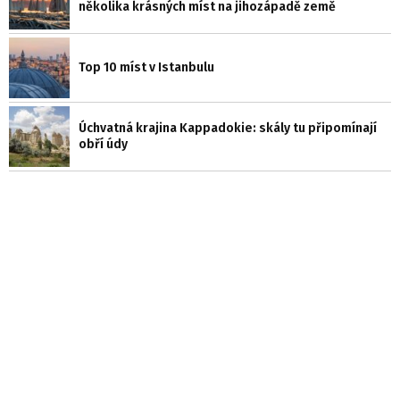
několika krásných míst na jihozápadě země
Top 10 míst v Istanbulu
Úchvatná krajina Kappadokie: skály tu připomínají
obří údy