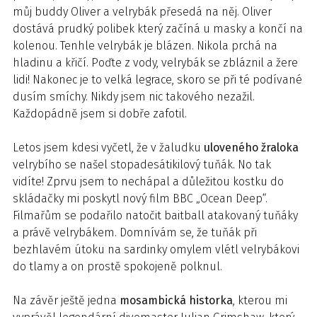
můj buddy Oliver a velrybák přesedá na něj. Oliver
dostává prudký polibek který začíná u masky a končí na
kolenou. Tenhle velrybák je blázen. Nikola prchá na
hladinu a křičí. Poďte z vody, velrybák se zbláznil a žere
lidi! Nakonec je to velká legrace, skoro se při té podívané
dusím smíchy. Nikdy jsem nic takového nezažil.
Každopádně jsem si dobře zafotil.
Letos jsem kdesi vyčetl, že v žaludku
uloveného žraloka
velrybího se našel stopadesátikilový tuňák. No tak
vidíte! Zprvu jsem to nechápal a důležitou kostku do
skládačky mi poskytl nový film BBC „Ocean Deep“.
Filmařům se podařilo natočit baitball atakovaný tuňáky
a právě velrybákem. Domnívám se, že tuňák při
bezhlavém útoku na sardinky omylem vlétl velrybákovi
do tlamy a on prostě spokojeně polknul.
Na závěr ještě jedna
mosambická historka
, kterou mi