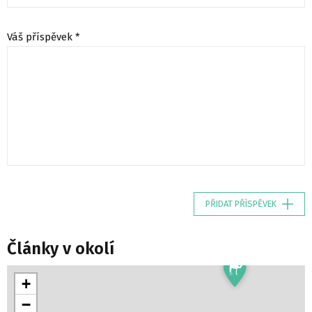
Váš příspěvek *
PŘIDAT PŘÍSPĚVEK
Články v okolí
+
−