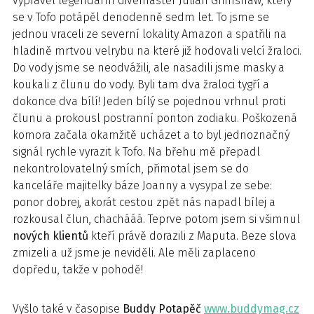
vyprávěl legendární divemaster Julian Grimshaw, který
se v Tofo potápěl denodenně sedm let. To jsme se
jednou vraceli ze severní lokality Amazon a spatřili na
hladině mrtvou velrybu na které již hodovali velcí žraloci.
Do vody jsme se neodvážili, ale nasadili jsme masky a
koukali z člunu do vody. Byli tam dva žraloci tygří a
dokonce dva bílí! Jeden bílý se pojednou vrhnul proti
člunu a prokousl postranní ponton zodiaku. Poškozená
komora začala okamžitě ucházet a to byl jednoznačný
signál rychle vyrazit k Tofo. Na břehu mě přepadl
nekontrolovatelný smích, přimotal jsem se do
kanceláře majitelky báze Joanny a vysypal ze sebe:
ponor dobrej, akorát cestou zpět nás napadl bílej a
rozkousal člun, chachááá. Teprve potom jsem si všimnul
nových klientů
kteří právě dorazili z Maputa. Beze slova
zmizeli a už jsme je neviděli. Ale měli zaplaceno
dopředu, takže v pohodě!
Vyšlo také v časopise
Buddy Potapěč
www.buddymag.cz