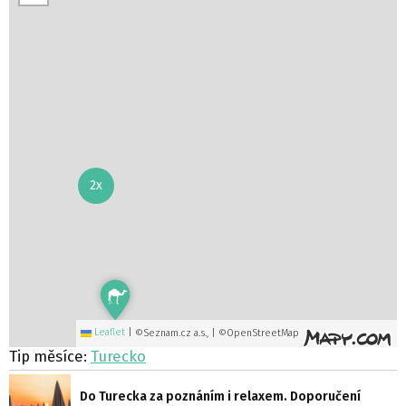
2x
Leaflet
|
©Seznam.cz a.s., | ©OpenStreetMap
Tip měsíce:
Turecko
Do Turecka za poznáním i relaxem. Doporučení