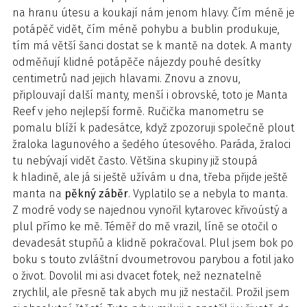
na hranu útesu a koukají nám jenom hlavy. Čím méně je
potápěč vidět, čím méně pohybu a bublin produkuje,
tím má větší šanci dostat se k mantě na dotek. A manty
odměňují klidné potápěče nájezdy pouhé desítky
centimetrů nad jejich hlavami. Znovu a znovu,
připlouvají další manty, menší i obrovské, toto je Manta
Reef v jeho nejlepší formě. Ručička manometru se
pomalu blíží k padesátce, když zpozoruji společně plout
žraloka lagunového a šedého útesového. Paráda, žraloci
tu nebývají vidět často. Většina skupiny již stoupá
k hladině, ale já si ještě užívám u dna, třeba přijde ještě
manta na
pěkný záběr
. Vyplatilo se a nebyla to manta.
Z modré vody se najednou vynořil kytarovec křivoústý a
plul přímo ke mě. Téměř do mě vrazil, líně se otočil o
devadesát stupňů a klidně pokračoval. Plul jsem bok po
boku s touto zvláštní dvoumetrovou parybou a fotil jako
o život. Dovolil mi asi dvacet fotek, než neznatelně
zrychlil, ale přesně tak abych mu již nestačil. Prožil jsem