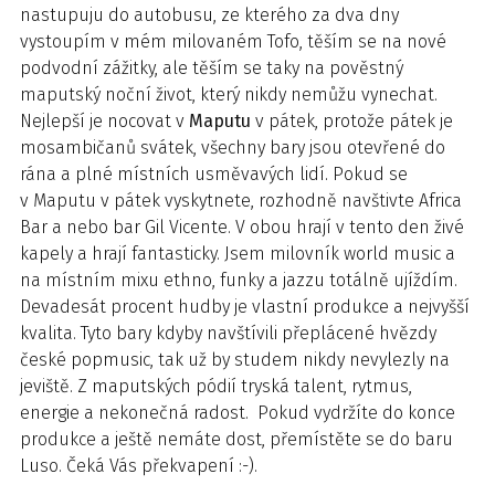
nastupuju do autobusu, ze kterého za dva dny
vystoupím v mém milovaném Tofo, těším se na nové
podvodní zážitky, ale těším se taky na pověstný
maputský noční život, který nikdy nemůžu vynechat.
Nejlepší je nocovat v
Maputu
v pátek, protože pátek je
mosambičanů svátek, všechny bary jsou otevřené do
rána a plné místních usměvavých lidí. Pokud se
v Maputu v pátek vyskytnete, rozhodně navštivte Africa
Bar a nebo bar Gil Vicente. V obou hrají v tento den živé
kapely a hrají fantasticky. Jsem milovník world music a
na místním mixu ethno, funky a jazzu totálně ujíždím.
Devadesát procent hudby je vlastní produkce a nejvyšší
kvalita. Tyto bary kdyby navštívili přeplácené hvězdy
české popmusic, tak už by studem nikdy nevylezly na
jeviště. Z maputských pódií tryská talent, rytmus,
energie a nekonečná radost. Pokud vydržíte do konce
produkce a ještě nemáte dost, přemístěte se do baru
Luso. Čeká Vás překvapení :-).