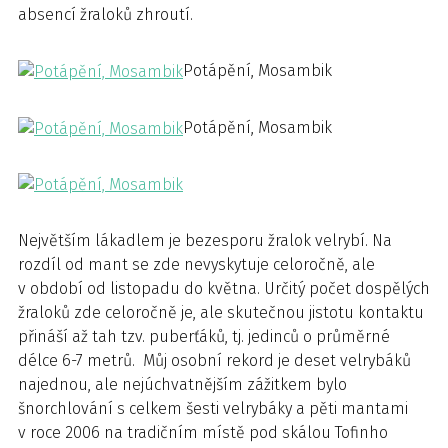
absencí žraloků zhroutí.
Potápění, Mosambik
Potápění, Mosambik
Největším lákadlem je bezesporu žralok velrybí. Na
rozdíl od mant se zde nevyskytuje celoročně, ale
v období od listopadu do května. Určitý počet dospělých
žraloků zde celoročně je, ale skutečnou jistotu kontaktu
přináší až tah tzv. puberťáků, tj. jedinců o průměrné
délce 6-7 metrů. Můj osobní rekord je deset velrybáků
najednou, ale nejúchvatnějším zážitkem bylo
šnorchlování s celkem šesti velrybáky a pěti mantami
v roce 2006 na tradičním místě pod skálou Tofinho