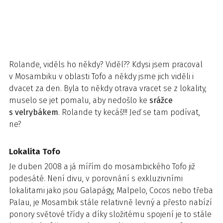
Rolande, viděls ho někdy? Viděl?? Kdysi jsem pracoval
v Mosambiku v oblasti Tofo a někdy jsme jich viděli i
dvacet za den. Byla to někdy otrava vracet se z lokality,
muselo se jet pomalu, aby nedošlo ke
srážce
s velrybákem
. Rolande ty kecáš!!! Jeď se tam podívat,
ne?
Lokalita Tofo
Je duben 2008 a já mířím do mosambického Tofo již
podesáté. Není divu, v porovnání s exkluzivními
lokalitami jako jsou Galapágy, Malpelo, Cocos nebo třeba
Palau, je Mosambik stále relativně levný a přesto nabízí
ponory světové třídy a díky složitému spojení je to stále