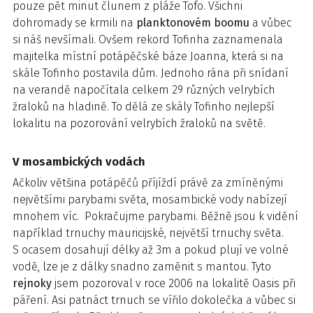
pouze pět minut člunem z pláže Tofo. Všichni
dohromady se krmili na
planktonovém boomu
a vůbec
si náš nevšímali. Ovšem rekord Tofinha zaznamenala
majitelka místní potápěčské báze Joanna, která si na
skále Tofinho postavila dům. Jednoho rána při snídaní
na verandě napočítala celkem 29 různých velrybích
žraloků na hladině. To dělá ze skály Tofinho nejlepší
lokalitu na pozorování velrybích žraloků na světě.
V mosambických vodách
Ačkoliv většina potápěčů příjíždí právě za zmíněnými
největšími parybami světa, mosambické vody nabízejí
mnohem víc. Pokračujme parybami. Běžně jsou k vidění
například trnuchy mauricijské, největší trnuchy světa.
S ocasem dosahují délky až 3m a pokud plují ve volné
vodě, lze je z dálky snadno zaměnit s mantou. Tyto
rejnoky
jsem pozoroval v roce 2006 na lokalitě Oasis při
páření. Asi patnáct trnuch se vířilo dokolečka a vůbec si