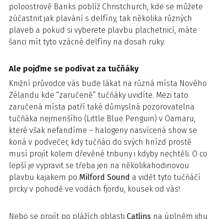
poloostrově Banks poblíž Christchurch, kde se můžete
zúčastnit jak plavání s delfíny, tak několika různých
plaveb a pokud si vyberete plavbu plachetnicí, máte
šanci mít tyto vzácné delfíny na dosah ruky.
Ale pojďme se podívat za tučňáky
Knižní průvodce vás bude lákat na různá místa Nového
Zélandu kde “zaručeně” tučňáky uvidíte. Mezi tato
zaručená místa patří také důmyslná pozorovatelna
tučňáka nejmenšího (Little Blue Penguin) v Oamaru,
které však nefandíme – halogeny nasvícená show se
koná v podvečer, kdy tučňáci do svých hnízd prostě
musí projít kolem dřevěné tribuny i kdyby nechtěli. O co
lepší je vypravit se třeba jen na několikahodinovou
plavbu kajakem po
Milford Sound
a vidět tyto tučňáčí
prcky v pohodě ve vodách fjordu, kousek od vás!
Nebo se projít po plážích oblasti
Catlins
na úplném jihu