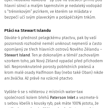
hlavní silnicí a malým tajemstvím je nedaleký vodopád
s “tréninkovým” jezírkem, ve kterém se mláďata v
bezpečí učí svým plaveckým a potápěčským trikům.
Ptáci na Stewart Islandu
Dáváte-li přednost pelagickému ptactvu, pak by vaší
pozornosti rozhodně neměl uniknout nejmenší a často
opomíjený ze třech hlavních ostrovů Nového Zélandu –
Stewart Island
. Ten je dokonalým a téměř zachovalým
vzorkem toho, jak Nový Zéland vypadal před příchodem
lidí. Neproniknutelné porosty pobřežních pralesů a
krom malé osady Halfmoon Bay (nebo také Oban) nikde
ani živáčka. Až právě na vzácné ptactvo.
Vydáte-li se s některou z místních water-taxi
společností kolem břehů
Paterson Inlet
a vezmete-li
s sebou kbelík s kousky ryb, pak máte 100% jistotu, že