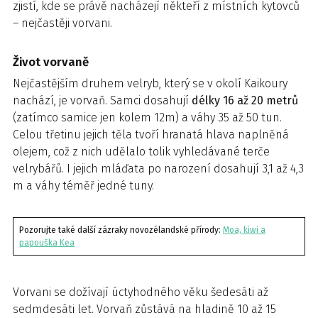
zjistí, kde se právě nacházejí někteří z místních kytovců
– nejčastěji vorvani.
Život vorvaně
Nejčastějším druhem velryb, který se v okolí Kaikoury
nachází, je vorvaň. Samci dosahují
délky 16 až 20 metrů
(zatímco samice jen kolem 12m) a váhy 35 až 50 tun.
Celou třetinu jejich těla tvoří hranatá hlava naplněná
olejem, což z nich udělalo tolik vyhledávané terče
velrybářů. I jejich mláďata po narození dosahují 3,1 až 4,3
m a váhy téměř jedné tuny.
Pozorujte také další zázraky novozélandské přírody:
Moa, kiwi a
papouška Kea
Vorvani se dožívají úctyhodného věku šedesáti až
sedmdesáti let. Vorvaň zůstává na hladině 10 až 15