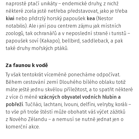
naprosté ptačí unikáty – endemické druhy, z nichž
některé zcela jistě netřeba představovat, jako je třeba
kiwi
nebo přidrzlý horský papoušek
kea
(Nestor
notabilis). Ale i jiní jsou centrem zájmu jak místních
zoologů, tak ochranářů a v neposlední straně i turistů –
papoušek soví (Kakapo), bellbird, saddleback, a pak
také druhy mořských ptáků.
Za faunou k vodě
Ty však tentokrát víceméně ponecháme odpočívat.
Během cestování zemí Dlouhého bílého oblaku totiž
máte ještě jednu skvělou příležitost, a to spatřit některé
z více či méně
vzácných obyvatel vodních hlubin a
pobřeží
. Tučňáci, lachtani, lvouni, delfíni, velryby, koráli –
to vše při troše štěstí může obohatit váš výčet zážitků
z Nového Zélandu – a nemusí se nutně jednat jen o
komerční akce.