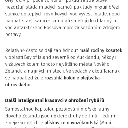
celý rok. V případě vorvaňů – pokud se zde právě
nezdržují stáda mladých samců, pak tudy migrují březí
samice do teplých rovníkových vod vyvést mladé, nebo
naopak starší samci – samotáři směřují do chladných
vod antarktického Rossova moře za sezónním zdrojem
potravy.
Relativně často se dají zahlédnout
malé rodiny kosatek
v oblasti Bay of Island severně od Aucklandu, někdy i
v zálivech kolem tohoto největšího města Nového
Zélandu a na jiných místech. Ve vodách v okolí Taranaki
se naopak zdržuje
rozsáhlá kolonie plejtváka
obrovského
.
Další inteligentní krasavci v ohrožení rybářů
Samostatnou kapitolou pozorování mořské fauny
Nového Zélandu jsou některé druhy delfínů – jedním
z nejvzácnějších je
plískavice novozélandská
(Maui