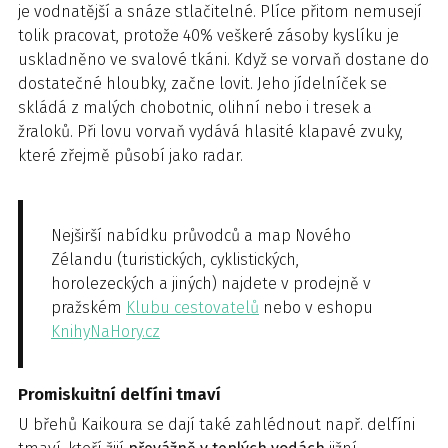
je vodnatější a snáze stlačitelné. Plíce přitom nemusejí
tolik pracovat, protože 40% veškeré zásoby kyslíku je
uskladněno ve svalové tkáni. Když se vorvaň dostane do
dostatečné hloubky, začne lovit. Jeho jídelníček se
skládá z malých chobotnic, olihní nebo i tresek a
žraloků. Při lovu vorvaň vydává hlasité klapavé zvuky,
které zřejmě působí jako radar.
Nejširší nabídku průvodců a map Nového
Zélandu (turistických, cyklistických,
horolezeckých a jiných) najdete v prodejně v
pražském
Klubu cestovatelů
nebo v eshopu
KnihyNaHory.cz
Promiskuitní delfíni tmaví
U břehů Kaikoura se dají také zahlédnout např. delfíni