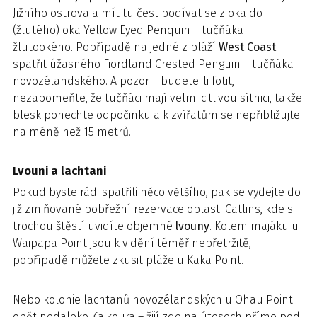
Jižního ostrova a mít tu čest podívat se z oka do
(žlutého) oka Yellow Eyed Penquin – tučňáka
žlutookého. Popřípadě na jedné z pláží
West Coast
spatřit úžasného Fiordland Crested Penguin – tučňáka
novozélandského. A pozor – budete-li fotit,
nezapomeňte, že tučňáci mají velmi citlivou sítnici, takže
blesk ponechte odpočinku a k zvířatům se nepřibližujte
na méně než 15 metrů.
Lvouni a lachtani
Pokud byste rádi spatřili něco většího, pak se vydejte do
již zmiňované pobřežní rezervace oblasti Catlins, kde s
trochou štěstí uvidíte objemné
lvouny
. Kolem majáku u
Waipapa Point jsou k vidění téměř nepřetržitě,
popřípadě můžete zkusit pláže u Kaka Point.
Nebo kolonie lachtanů novozélandských u Ohau Point
opět nedaleko Kaikoura – žijí zde na útesech přímo pod