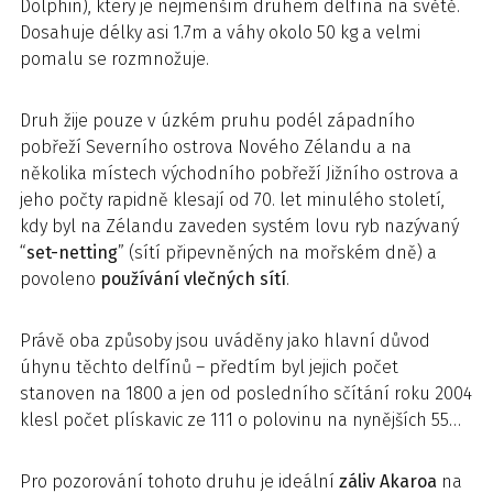
Dolphin), který je nejmenším druhem delfína na světě.
Dosahuje délky asi 1.7m a váhy okolo 50 kg a velmi
pomalu se rozmnožuje.
Druh žije pouze v úzkém pruhu podél západního
pobřeží Severního ostrova Nového Zélandu a na
několika místech východního pobřeží Jižního ostrova a
jeho počty rapidně klesají od 70. let minulého století,
kdy byl na Zélandu zaveden systém lovu ryb nazývaný
“
set-netting
” (sítí připevněných na mořském dně) a
povoleno
používání vlečných sítí
.
Právě oba způsoby jsou uváděny jako hlavní důvod
úhynu těchto delfínů – předtím byl jejich počet
stanoven na 1800 a jen od posledního sčítání roku 2004
klesl počet plískavic ze 111 o polovinu na nynějších 55…
Pro pozorování tohoto druhu je ideální
záliv Akaroa
na