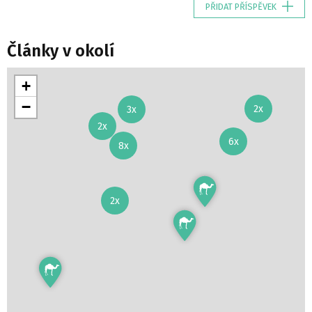
PŘIDAT PŘÍSPĚVEK
Články v okolí
+
−
2x
3x
2x
6x
8x
2x