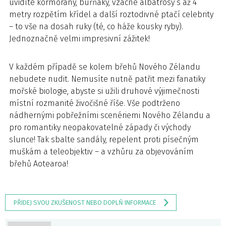
uvidíte kormorány, buřňáky, vzácné albatrosy s až 4
metry rozpětím křídel a další roztodivné ptačí celebrity
– to vše na dosah ruky (té, co háže kousky ryby).
Jednoznačně velmi impresivní zážitek!
V každém případě se kolem břehů Nového Zélandu
nebudete nudit. Nemusíte nutně patřit mezi fanatiky
mořské biologie, abyste si užili druhové výjimečnosti
místní rozmanité živočišné říše. Vše podtrženo
nádhernými pobřežními scenériemi Nového Zélandu a
pro romantiky neopakovatelné západy či východy
slunce! Tak sbalte sandály, repelent proti písečným
muškám a teleobjektiv – a vzhůru za objevováním
břehů Aotearoa!
PŘIDEJ SVOU ZKUŠENOST NEBO DOPLŇ INFORMACE