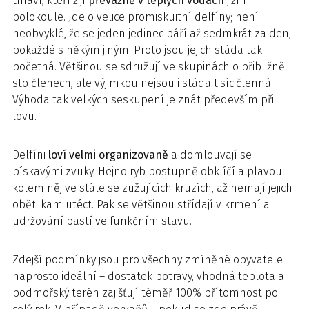
tmaví, kteří žijí
převážně v teplých vodách
jižní
polokoule. Jde o velice promiskuitní delfíny; není
neobvyklé, že se jeden jedinec páří až sedmkrát za den,
pokaždé s někým jiným. Proto jsou jejich stáda tak
početná. Většinou se sdružují ve skupinách o přibližně
sto členech, ale výjimkou nejsou i stáda tisícičlenná.
Výhoda tak velkých seskupení je znát především při
lovu.
Delfíni
loví velmi organizovaně
a domlouvají se
pískavými zvuky. Hejno ryb postupně obklíčí a plavou
kolem něj ve stále se zužujících kruzích, až nemají jejich
oběti kam utéct. Pak se většinou střídají v krmení a
udržování pastí ve funkčním stavu.
Zdejší podmínky jsou pro všechny zmíněné obyvatele
naprosto ideální – dostatek potravy, vhodná teplota a
podmořský terén zajišťují téměř 100% přítomnost po