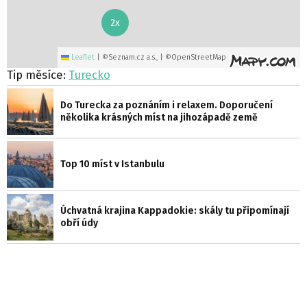
2x
Leaflet
|
©Seznam.cz a.s., | ©OpenStreetMap
Tip měsíce:
Turecko
Do Turecka za poznáním i relaxem. Doporučení
několika krásných míst na jihozápadě země
Top 10 míst v Istanbulu
Úchvatná krajina Kappadokie: skály tu připomínají
obří údy