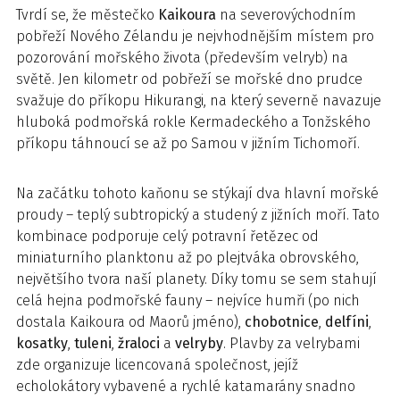
Tvrdí se, že městečko
Kaikoura
na severovýchodním
pobřeží Nového Zélandu je nejvhodnějším místem pro
pozorování mořského života (především velryb) na
světě. Jen kilometr od pobřeží se mořské dno prudce
svažuje do příkopu Hikurangi, na který severně navazuje
hluboká podmořská rokle Kermadeckého a Tonžského
příkopu táhnoucí se až po Samou v jižním Tichomoří.
Na začátku tohoto kaňonu se stýkají dva hlavní mořské
proudy – teplý subtropický a studený z jižních moří. Tato
kombinace podporuje celý potravní řetězec od
miniaturního planktonu až po plejtváka obrovského,
největšího tvora naší planety. Díky tomu se sem stahují
celá hejna podmořské fauny – nejvíce humři (po nich
dostala Kaikoura od Maorů jméno),
chobotnice
,
delfíni
,
kosatky
,
tuleni
,
žraloci
a
velryby
. Plavby za velrybami
zde organizuje licencovaná společnost, jejíž
echolokátory vybavené a rychlé katamarány snadno