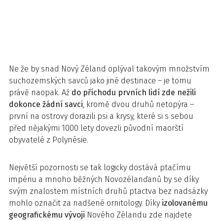
Ne že by snad Nový Zéland oplýval takovým množstvím
suchozemských savců jako jiné destinace – je tomu
právě naopak. Až
do příchodu prvních lidí zde nežili
dokonce žádní savci
, kromě dvou druhů netopýra –
první na ostrovy dorazili psi a krysy, které si s sebou
před nějakými 1000 lety dovezli původní maorští
obyvatelé z Polynésie.
Největší pozornosti se tak logicky dostává ptačímu
impériu a mnoho běžných Novozélanďanů by se díky
svým znalostem místních druhů ptactva bez nadsázky
mohlo označit za nadšené ornitology. Díky
izolovanému
geografickému vývoji
Nového Zélandu zde najdete