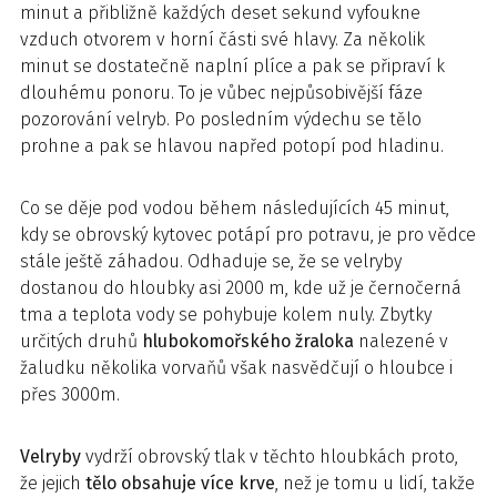
minut a přibližně každých deset sekund vyfoukne
vzduch otvorem v horní části své hlavy. Za několik
minut se dostatečně naplní plíce a pak se připraví k
dlouhému ponoru. To je vůbec nejpůsobivější fáze
pozorování velryb. Po posledním výdechu se tělo
prohne a pak se hlavou napřed potopí pod hladinu.
Co se děje pod vodou během následujících 45 minut,
kdy se obrovský kytovec potápí pro potravu, je pro vědce
stále ještě záhadou. Odhaduje se, že se velryby
dostanou do hloubky asi 2000 m, kde už je černočerná
tma a teplota vody se pohybuje kolem nuly. Zbytky
určitých druhů
hlubokomořského žraloka
nalezené v
žaludku několika vorvaňů však nasvědčují o hloubce i
přes 3000m.
Velryby
vydrží obrovský tlak v těchto hloubkách proto,
že jejich
tělo obsahuje více krve
, než je tomu u lidí, takže