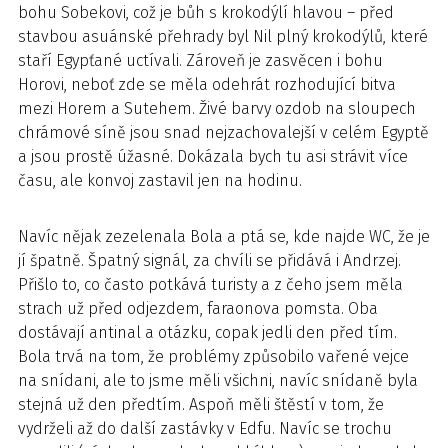
bohu Sobekovi, což je bůh s krokodýlí hlavou – před
stavbou asuánské přehrady byl Nil plný krokodýlů, které
staří Egypťané uctívali. Zároveň je zasvěcen i bohu
Horovi, neboť zde se měla odehrát rozhodující bitva
mezi Horem a Sutehem. Živé barvy ozdob na sloupech
chrámové síně jsou snad nejzachovalejší v celém Egyptě
a jsou prostě úžasné. Dokázala bych tu asi strávit více
času, ale konvoj zastavil jen na hodinu.
Navíc nějak zezelenala Bola a ptá se, kde najde WC, že je
jí špatně. Špatný signál, za chvíli se přidává i Andrzej.
Přišlo to, co často potkává turisty a z čeho jsem měla
strach už před odjezdem, faraonova pomsta. Oba
dostávají antinal a otázku, copak jedli den před tím.
Bola trvá na tom, že problémy způsobilo vařené vejce
na snídani, ale to jsme měli všichni, navíc snídaně byla
stejná už den předtím. Aspoň měli štěstí v tom, že
vydrželi až do další zastávky v Edfu. Navíc se trochu