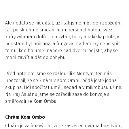
Ale nedalo se nic dělat, už i tak jsme měli den zpoždění,
tak po skromné snídani nám personál hotelu svezl
kufry výtahem dolů… ten výtah, to byla také kapitola, v
podstatě byl průchozí a fungoval na baterky nebo spíš
tomu, kdo ho uměl nahoře nad dveřmi odjistit, aby se
mohl zavřít a dát do pohybu.
Před hotelem jsme se rozloučili s Montym, ten nás
upozornil, že se k nám v Kom Ombu přidá ještě jedna
skupina. Lidi spočítat uměl, sedadla v mikrobusu už ne.
Na kraji Asuánu jsme se zařadili zase do konvoje a
směřovali ke
Kom Ombu
.
Chrám Kom Ombo
Chrám je zajímavý tím, že je zasvěcen dvěma božstvům,