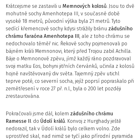
Krátcejsme se zastavili u
Memnových kolosů
. Jsou to dvě
mohutné sochy Amenhotepa III, v současné době
vysoké 18 metrů, původní výška byla 21 metrů. Tyto
sedící křemencové sochy kdysi strážily bránu
zádušního
chrámu faraóna Amenhotepa III
, ale z toho chrámu se
nedochovalo téměř nic. Řekové sochy pojmenovali po
bájném králi Memnonovi, který před Trojou zabil Achilla.
Báje o Memnonově zpěvu, jímž každý ráno pozdravoval
svoji matku Eos, bohyni jitřních červánků, učinila z kolosů
hojně navštěvovaný div světa. Tajemný zpěv utichl
teprve poté, co severní socha, jejíž poprsí popraskalo při
zemětřesení v roce 27 př. n.l., byla o 200 let později
zrestaurována.
Pokračovali jsme dál, kolem
zádušního chrámu
Ramesse II
. do
Údolí králů
. Konvoj z Hurghady ještě
nedorazil, tak v Údolí králů bylo celkem volno. Zde
uprostřed skal, nad nimiž se tyčí jako přírodní pyramida