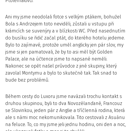
Ptolemaiovci.
Ani my jsme neodolali fotce s velkým ptákem, bohužel
Bola s Andrzejem toto neviděli, zůstali u vstupu při
krámcích se suvenýry a v blízkosti WC. Před nasednutím
do busíku se řidič začal ptát, do kterého hotelu jedeme.
Bylo to zajímavé, protože uměl anglicky jen pár slov, my
jsme si jen pamatovali, že by to asi měl být Golden
Palace, ale na účtence jsme to napsané neměli.
Nakonec se opět našel průvodce z jiné skupiny, který
zavolal Montymu a bylo to skutečně tak. Tak snad to
bude bez problémů.
Během cesty do Luxoru jsme navázali trochu kontakt s
druhou skupinou, byli to dva Novozélanďané, Francouz
se Slovinkou, jeden pár z Anglie a tříčlenná rodina, která
ale s námi moc nekomunikovala. Tito cestovali z Asuánu
na feluce. To, co my jsme jeli jednu hodinu, oni den a noc,