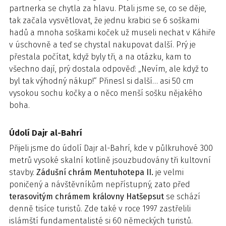
partnerka se chytla za hlavu. Ptali jsme se, co se děje,
tak začala vysvětlovat, že jednu krabici se 6 soškami
hadů a mnoha soškami koček už museli nechat v Káhiře
v úschovně a teď se chystal nakupovat další. Prý je
přestala počítat, když byly tři, a na otázku, kam to
všechno dají, prý dostala odpověď: „Nevím, ale když to
byl tak výhodný nákup!“ Přinesl si další… asi 50 cm
vysokou sochu kočky a o něco menší sošku nějakého
boha.
Údolí Dajr al-Bahrí
Přijeli jsme do údolí Dajr al-Bahrí, kde v půlkruhové 300
metrů vysoké skalní kotlině jsouzbudovány tři kultovní
stavby.
Zádušní chrám Mentuhotepa II.
je velmi
poničený a návštěvníkům nepřístupný, zato před
terasovitým chrámem královny Hatšepsut
se schází
denně tisíce turistů. Zde také v roce 1997 zastřelili
islámští fundamentalisté si 60 německých turistů.