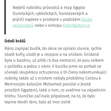
Nejširší nabídku průvodců a map Egypta
(turistických, cyklistických, horolezeckých a
jiných) najdete v prodejně v pražském
Klubu
cestovatelů
nebo v eshopu
KnihyNaHory.cz
Údolí králů
Ráno zapípal budík, do okna se opíralo slunce, rychle
sbalit kufry, uložit je u recepce a na snídani. Snídaně
byla u bazénu, už přišli i ti dva nemocní, že jsou celkem
v pořádku a jedou s námi. V busíku jsme se potkali se
včerejší skupinkou ochuzenou o tři členy nekomunikující
rodinky, takže už s místem nebyly problémy. Cestou k
Memnovým kolosům Mohamed povídal o životě
prostých Egypťanů, také o tom, co uvidíme na západním
břehu. Sluníčko začínalo připalovat, na to, že bylo
teprve devět ráno, bylo až moc ostré.