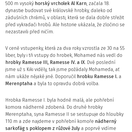
500 m vysoký
horský vrcholek Al Karn
, začala 18.
dynastie budovat své královské hrobky, daleko od
zádušních chrámů, v oblasti, která se dala dobře střežit
před vykradači hrobů. Ale historie ukázala, že zločinci se
nezastavili před ničím.
V ceně vstupenky, která za dva roky vzrostla ze 30 na 55
liber, byly i tři vstupy do hrobek, Mohamed nás vedl do
hrobky Ramesse III, Ramesse IV. a IX
. Dvě poslední
jsme už s Kiki viděly, tak jsme požádaly Mohameda, ať
nám ukáže nějaké jiné. Doporučil
hrobku
Ramesse I.
a
Merenptaha
a byla to opravdu dobrá volba.
Hrobka Ramesse I. byla hodně malá, ale pohřební
komora nádherně zdobená. Do druhé hrobky
Merenptaha, syna Ramesse II se sestupuje do hloubky
110 m a zde najdeme v pohřební komoře
nádherný
sarkofág
s poklopem z růžové žuly
a poprvé vidíme