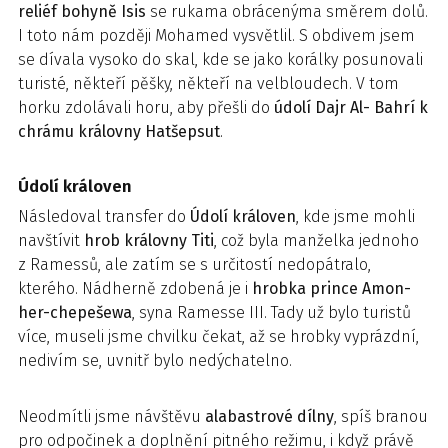
reliéf
bohyně Isis
se rukama obrácenýma směrem dolů.
I toto nám později Mohamed vysvětlil. S obdivem jsem
se dívala vysoko do skal, kde se jako korálky posunovali
turisté, někteří pěšky, někteří na velbloudech. V tom
horku zdolávali horu, aby přešli do
údolí Dajr Al- Bahrí k
chrámu královny Hatšepsut
.
Údolí královen
Následoval transfer do
Údolí královen
, kde jsme mohli
navštívit
hrob královny Titi
, což byla manželka jednoho
z Ramessů, ale zatím se s určitostí nedopátralo,
kterého. Nádherně zdobená je i
hrobka prince Amon-
her-chepešewa
, syna Ramesse III. Tady už bylo turistů
více, museli jsme chvilku čekat, až se hrobky vyprázdní,
nedivím se, uvnitř bylo nedýchatelno.
Neodmítli jsme návštěvu
alabastrové dílny
, spíš branou
pro odpočinek a doplnění pitného režimu, i když právě