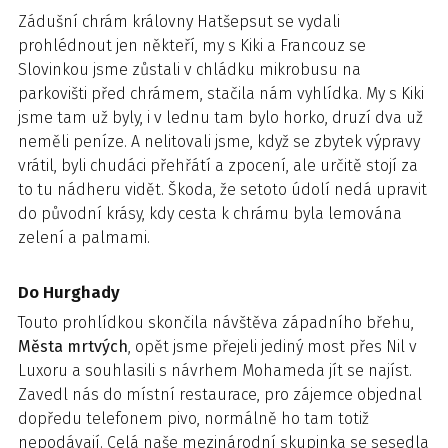
Zádušní chrám královny Hatšepsut se vydali
prohlédnout jen někteří, my s Kiki a Francouz se
Slovinkou jsme zůstali v chládku mikrobusu na
parkovišti před chrámem, stačila nám vyhlídka. My s Kiki
jsme tam už byly, i v lednu tam bylo horko, druzí dva už
neměli peníze. A nelitovali jsme, když se zbytek výpravy
vrátil, byli chudáci přehřátí a zpocení, ale určitě stojí za
to tu nádheru vidět. Škoda, že setoto údolí nedá upravit
do původní krásy, kdy cesta k chrámu byla lemována
zelení a palmami.
Do Hurghady
Touto prohlídkou skončila návštěva západního břehu,
Města mrtvých
, opět jsme přejeli jediný most přes Nil v
Luxoru a souhlasili s návrhem Mohameda jít se najíst.
Zavedl nás do místní restaurace, pro zájemce objednal
dopředu telefonem pivo, normálně ho tam totiž
nepodávají. Celá naše mezinárodní skupinka se sesedla