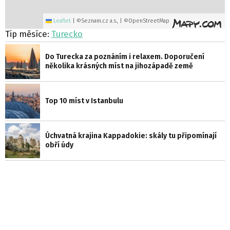
Leaflet
|
©Seznam.cz a.s., | ©OpenStreetMap
Tip měsíce:
Turecko
Do Turecka za poznáním i relaxem. Doporučení
několika krásných míst na jihozápadě země
Top 10 míst v Istanbulu
Úchvatná krajina Kappadokie: skály tu připomínají
obří údy