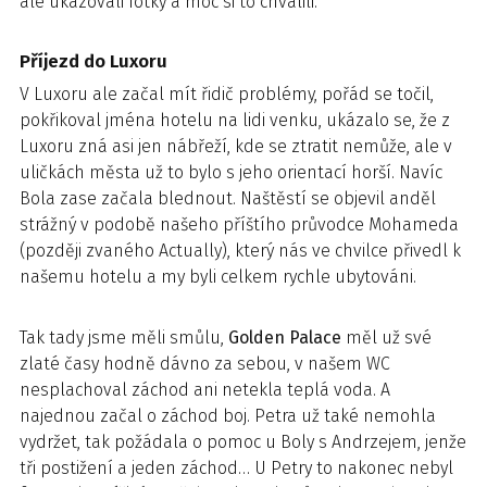
ale ukazovali fotky a moc si to chválili.
Příjezd do Luxoru
V Luxoru ale začal mít řidič problémy, pořád se točil,
pokřikoval jména hotelu na lidi venku, ukázalo se, že z
Luxoru zná asi jen nábřeží, kde se ztratit nemůže, ale v
uličkách města už to bylo s jeho orientací horší. Navíc
Bola zase začala blednout. Naštěstí se objevil anděl
strážný v podobě našeho příštího průvodce Mohameda
(později zvaného Actually), který nás ve chvilce přivedl k
našemu hotelu a my byli celkem rychle ubytováni.
Tak tady jsme měli smůlu,
Golden Palace
měl už své
zlaté časy hodně dávno za sebou, v našem WC
nesplachoval záchod ani netekla teplá voda. A
najednou začal o záchod boj. Petra už také nemohla
vydržet, tak požádala o pomoc u Boly s Andrzejem, jenže
tři postižení a jeden záchod… U Petry to nakonec nebyl