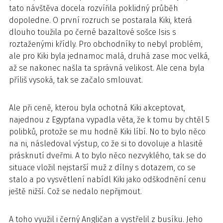
tato návštěva docela rozvířila poklidný průběh
dopoledne. O první rozruch se postarala Kiki, která
dlouho toužila po černé bazaltové sošce Isis s
roztaženými křídly. Pro obchodníky to nebyl problém,
ale pro Kiki byla jednamoc malá, druhá zase moc velká,
až se nakonec našla ta správná velikost. Ale cena byla
příliš vysoká, tak se začalo smlouvat.
Ale při ceně, kterou byla ochotná Kiki akceptovat,
najednou z Egypťana vypadla věta, že k tomu by chtěl 5
polibků, protože se mu hodně Kiki líbí. No to bylo něco
na ni, následoval výstup, co že si to dovoluje a hlasité
prásknutí dveřmi. A to bylo něco nezvyklého, tak se do
situace vložil nejstarší muž z dílny s dotazem, co se
stalo a po vysvětlení nabídl Kiki jako odškodnění cenu
ještě nižší. Což se nedalo nepřijmout.
A toho využil i černý Angličan a vystřelil z busíku. Jeho