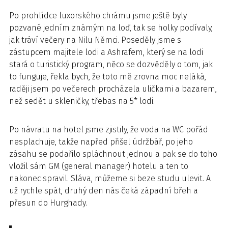
Po prohlídce luxorského chrámu jsme ještě byly
pozvané jedním známým na loď, tak se holky podívaly,
jak tráví večery na Nilu Němci. Poseděly jsme s
zástupcem majitele lodi a Ashrafem, který se na lodi
stará o turistický program, něco se dozvěděly o tom, jak
to funguje, řekla bych, že toto mě zrovna moc neláká,
raději jsem po večerech procházela uličkami a bazarem,
než sedět u skleničky, třebas na 5* lodi.
Po návratu na hotel jsme zjistily, že voda na WC pořád
nesplachuje, takže napřed přišel údržbář, po jeho
zásahu se podařilo spláchnout jednou a pak se do toho
vložil sám GM (general manager) hotelu a ten to
nakonec spravil. Sláva, můžeme si beze studu ulevit. A
už rychle spát, druhý den nás čeká západní břeh a
přesun do Hurghady.