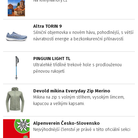
Na KnihyNaHory.cz
Altra TORIN 9
Silniční objemovka v novém hávu, pohodlnější, s větší
návratností energie a bezkonkurenční přilnavostí.
PINGUIN LIGHT TL
Ultralehké třídílné trekové hole s prodlouženou
pěnovou rukojetí.
Devold mikina Everyday Zip Merino
Mikina na zip s volným střihem, vysokým límcem,
kapucou a velkými kapsami.
Alpenverein Česko-Slovensko
Nejvýhodnější členství je právě v této oficiální sekci