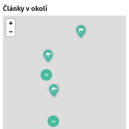
Články v okolí
+
−
3x
4x