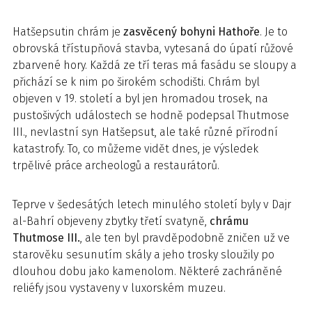
Hatšepsutin chrám je
zasvěcený bohyni Hathoře
. Je to
obrovská třístupňová stavba, vytesaná do úpatí růžové
zbarvené hory. Každá ze tří teras má fasádu se sloupy a
přichází se k nim po širokém schodišti. Chrám byl
objeven v 19. století a byl jen hromadou trosek, na
pustošivých událostech se hodně podepsal Thutmose
III., nevlastní syn Hatšepsut, ale také různé přírodní
katastrofy. To, co můžeme vidět dnes, je výsledek
trpělivé práce archeologů a restaurátorů.
Teprve v šedesátých letech minulého století byly v Dajr
al-Bahrí objeveny zbytky třetí svatyně,
chrámu
Thutmose III.
, ale ten byl pravděpodobně zničen už ve
starověku sesunutím skály a jeho trosky sloužily po
dlouhou dobu jako kamenolom. Některé zachráněné
reliéfy jsou vystaveny v luxorském muzeu.