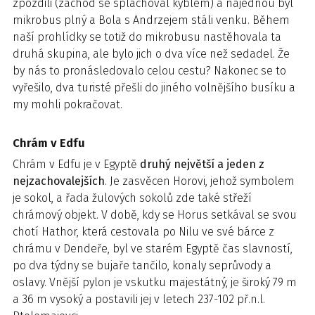
zpozdili (záchod se splachoval kýblem) a najednou byl
mikrobus plný a Bola s Andrzejem stáli venku. Během
naší prohlídky se totiž do mikrobusu nastěhovala ta
druhá skupina, ale bylo jich o dva více než sedadel. Že
by nás to pronásledovalo celou cestu? Nakonec se to
vyřešilo, dva turisté přešli do jiného volnějšího busíku a
my mohli pokračovat.
Chrám v Edfu
Chrám v Edfu je v Egyptě
druhý největší a jeden z
nejzachovalejších
. Je zasvěcen Horovi, jehož symbolem
je sokol, a řada žulových sokolů zde také střeží
chrámový objekt. V době, kdy se Horus setkával se svou
chotí Hathor, která cestovala po Nilu ve své bárce z
chrámu v Dendeře, byl ve starém Egyptě čas slavností,
po dva týdny se bujaře tančilo, konaly seprůvody a
oslavy. Vnější pylon je vskutku majestátný, je široký 79 m
a 36 m vysoký a postavili jej v letech 237-102 př.n.l.