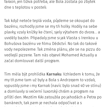
faraon, jen tíživá potřeba, ale Bola zůstala po zbytek
dne s teplotou v posteli.
Tak když neteče teplá voda, půjdeme se okoupat do
bazénu, rozhodly jsme se my tři holky. Hodily na sebe
plavky, vzaly knížky ke čtení, sjely výtahem do dvora… a
uviděly bazén. Připadaly jsme si jak Vlasta s Irenkou u
Bohušova bazénu ve filmu Dědictví. No tak do takové
vody nepolezeme. Tak změna plánu, jde se na pizzu do
vedlejší pizzerie. Tam nás objevil Mohamed Actually a
začal domlouvat další program.
Tím měla být prohlídka
Karnaku
. Vzhledem k tomu, že
my tři jsme tam už byly a Bola s Andrzejem to vzdali,
vypustily jsme i my Karnak (navíc bylo snad 40 ve stínu)
a domluvily si večerní luxorský chrám a program na
příští den. Mezitím Kiki zatoužila po jahodách a Petra po
banánech, tak jsem je nechala odpočívat a s