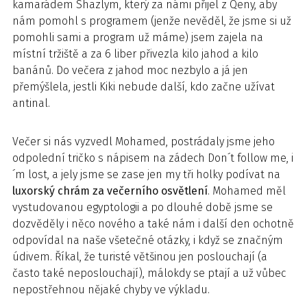
kamarádem Shazlym, který za námi přijel z Qeny, aby
nám pomohl s programem (jenže nevěděl, že jsme si už
pomohli sami a program už máme) jsem zajela na
místní tržiště a za 6 liber přivezla kilo jahod a kilo
banánů. Do večera z jahod moc nezbylo a já jen
přemýšlela, jestli Kiki nebude další, kdo začne užívat
antinal.
Večer si nás vyzvedl Mohamed, postrádaly jsme jeho
odpolední tričko s nápisem na zádech Don´t follow me, i
´m lost, a jely jsme se zase jen my tři holky podívat na
luxorský chrám za večerního osvětlení
. Mohamed měl
vystudovanou egyptologii a po dlouhé době jsme se
dozvěděly i něco nového a také nám i další den ochotně
odpovídal na naše všetečné otázky, i když se značným
údivem. Říkal, že turisté většinou jen poslouchají (a
často také neposlouchají), málokdy se ptají a už vůbec
nepostřehnou nějaké chyby ve výkladu.