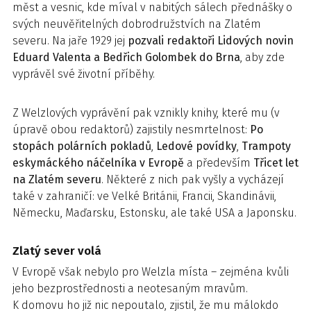
měst a vesnic, kde míval v nabitých sálech přednášky o
svých neuvěřitelných dobrodružstvích na Zlatém
severu. Na jaře 1929 jej
pozvali redaktoři Lidových novin
Eduard Valenta a Bedřich Golombek do Brna
, aby zde
vyprávěl své životní příběhy.
Z Welzlových vyprávění pak vznikly knihy, které mu (v
úpravě obou redaktorů) zajistily nesmrtelnost:
Po
stopách polárních pokladů
,
Ledové povídky
,
Trampoty
eskymáckého náčelníka
v Evropě
a především
Třicet let
na Zlatém severu
. Některé z nich pak vyšly a vycházejí
také v zahraničí: ve Velké Británii, Francii, Skandinávii,
Německu, Maďarsku, Estonsku, ale také USA a Japonsku.
Zlatý sever volá
V Evropě však nebylo pro Welzla místa – zejména kvůli
jeho bezprostřednosti a neotesaným mravům.
K domovu ho již nic nepoutalo, zjistil, že mu málokdo