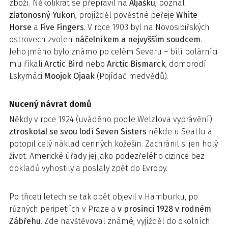
zboží. Několikrát se přepravil na
Aljašku
, poznal
zlatonosný Yukon
, projížděl pověstné peřeje
White
Horse
a
Five Fingers
. V roce 1903 byl na Novosibiřských
ostrovech zvolen
náčelníkem
a nejvyšším soudcem
.
Jeho jméno bylo známo po celém Severu – bílí polárníci
mu říkali
Arctic Bird
nebo
Arctic Bismarck
, domorodí
Eskymáci
Moojok Ojaak
(Pojídač medvědů).
Nucený návrat domů
Někdy v roce 1924 (uváděno podle Welzlova vyprávění)
ztroskotal se svou lodí Seven Sisters
někde u Seatlu a
potopil celý náklad cenných kožešin. Zachránil si jen holý
život. Americké úřady jej jako podezřelého cizince bez
dokladů vyhostily a poslaly zpět do Evropy.
Po třiceti letech se tak opět objevil v Hamburku, po
různých peripetiích v Praze a
v prosinci 1928 v rodném
Zábřehu
. Zde navštěvoval známé, vyjížděl do okolních