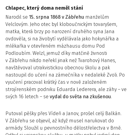
Chlapec, který doma neměl stání
Narodil se
15. srpna 1868 v Zábřehu
manželům
Velclovým. Jeho otec byl kloboučnickým tovaryšem,
matka, která brzy po narození druhého syna Jana
ovdověla, si na živobytí vydělávala jako hokynářka a
mlékařka v otevřeném mázhausu domu Pod
Podloubím. Welzl, jemuž díky matčině živnosti
v Zábřehu nikdo neřekl jinak než Tvarohový Hanes,
navštěvoval utrakvistickou obecnou školu a pak
nastoupil do učení na zámečníka v nedaleké Zvoli. Po
vyučení pracoval krátký čas v nově založeném
strojírenském podniku Eduarda Lederera, ale záhy – ve
svých 16 letech – se
vydal do světa na zkušenou
.
Putoval pěšky přes Vídeň a Janov, prošel celý Balkán.
V Zábřehu se objevil, až když musel narukovat do
armády. Sloužil u pevnostního dělostřelectva v Brně.