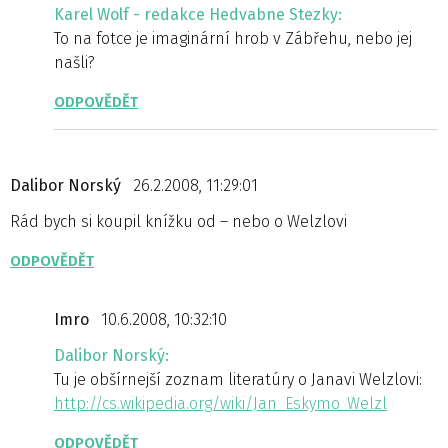
Karel Wolf - redakce Hedvabne Stezky:
To na fotce je imaginární hrob v Zábřehu, nebo jej
našli?
ODPOVĚDĚT
Dalibor Norský
26.2.2008, 11:29:01
Rád bych si koupil knížku od – nebo o Welzlovi
ODPOVĚDĚT
Imro
10.6.2008, 10:32:10
Dalibor Norský:
Tu je obšírnejší zoznam literatúry o Janavi Welzlovi:
http://cs.wikipedia.org/wiki/Jan_Eskymo_Welzl
ODPOVĚDĚT