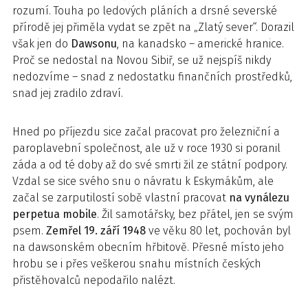
rozumí. Touha po ledových pláních a drsné severské
přírodě jej přiměla vydat se zpět na „Zlatý sever“. Dorazil
však jen do
Dawsonu
, na kanadsko – americké hranice.
Proč se nedostal na Novou Sibiř, se už nejspíš nikdy
nedozvíme – snad z nedostatku finančních prostředků,
snad jej zradilo zdraví.
Hned po příjezdu sice začal pracovat pro železniční a
paroplavební společnost, ale už v roce 1930 si poranil
záda a od té doby až do své smrti žil ze státní podpory.
Vzdal se sice svého snu o návratu k Eskymákům, ale
začal se zarputilostí sobě vlastní pracovat
na vynálezu
perpetua mobile
. Žil samotářsky, bez přátel, jen se svým
psem.
Zemřel 19. září 1948
ve věku 80 let, pochován byl
na dawsonském obecním hřbitově. Přesné místo jeho
hrobu se i přes veškerou snahu místních českých
přistěhovalců nepodařilo nalézt.