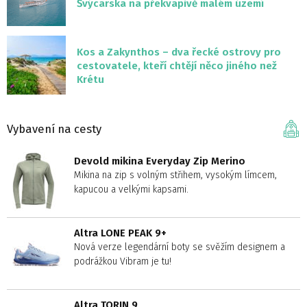
Švýcarska na překvapivě malém území
Kos a Zakynthos – dva řecké ostrovy pro
cestovatele, kteří chtějí něco jiného než
Krétu
Vybavení na cesty
Devold mikina Everyday Zip Merino
Mikina na zip s volným střihem, vysokým límcem,
kapucou a velkými kapsami.
Altra LONE PEAK 9+
Nová verze legendární boty se svěžím designem a
podrážkou Vibram je tu!
Altra TORIN 9