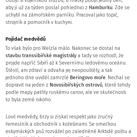
Odbyl si vojenskou službu, u matky pobyl jediný den,
aby jí už za týden poslal pohlednici z
Hamburku
. Zde se
uchytil na zámořském parníku. Pracoval jako topič,
strojník a pomocník v kuchyni.
Pojídač medvědů
To však bylo pro Welzla málo. Nakonec se dostal na
stavbu transsibiřské magistrály
a tady se rozhodl, že
projde napříč Sibiří až k Severnímu ledovému oceánu.
Štěstí, ani zdraví a odvaha jej neopouštěly, a tak
jednoho dne uviděl zamrzlé
Beringovo moře
. Nechal se
dopravit na jeden z
Novosibiřských ostrovů
, které tehdy
podle mapy patřily ruskému carovi, ale ve skutečnosti
to byla země nikoho.
Lovil medvědy, brzy si získal respekt jako zručný
řemeslník a obchodník s kožešinami. Se smečkou
eskymáckých psů rozvážel po zaledněné Arktidě poštu a