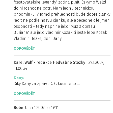
"cestovatelske legendy" zacina plnit. Eskymo Welzl
do ni rozhodne patri. Mam jednu technickou
pripominku. V ramci prehlednosti bude dobre clanky
radit ne podle nazvu clanku, ale abecedne dle jmen
osobnosti – tedy napr. ne jako "Muz z obrazu
Buriana" ale jako Vladimir Kozak ci jeste lepe Kozak
Vladimir. Hezkej den. Dany
ODPOVĚDĚT
Karel Wolf - redakce Hedvabne Stezky
29.1.2007,
11:00:34
Dany:
Diky Dany za zpravu 🙂 zkusime to …
ODPOVĚDĚT
Robert
29.1.2007, 22:19:11