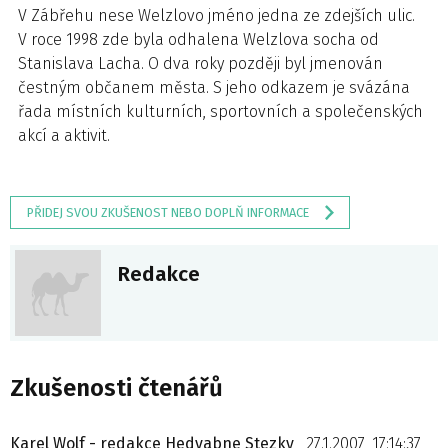
V Zábřehu nese Welzlovo jméno jedna ze zdejších ulic.
V roce 1998 zde byla odhalena Welzlova socha od
Stanislava Lacha. O dva roky později byl jmenován
čestným občanem města. S jeho odkazem je svázána
řada místních kulturních, sportovních a společenských
akcí a aktivit.
PŘIDEJ SVOU ZKUŠENOST NEBO DOPLŇ INFORMACE
Redakce
Zkušenosti čtenářů
Karel Wolf - redakce Hedvabne Stezky
27.1.2007, 17:14:37