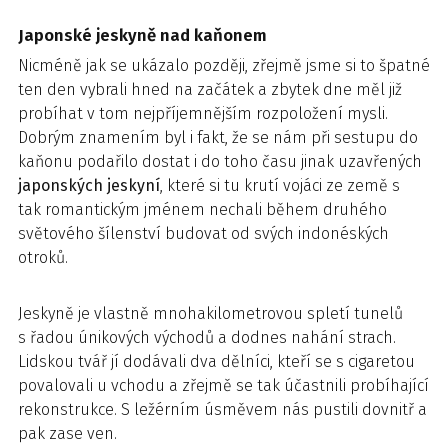
Japonské jeskyně nad kaňonem
Nicméně jak se ukázalo později, zřejmě jsme si to špatné
ten den vybrali hned na začátek a zbytek dne měl již
probíhat v tom nejpříjemnějším rozpoložení mysli.
Dobrým znamením byl i fakt, že se nám při sestupu do
kaňonu podařilo dostat i do toho času jinak uzavřených
japonských
jeskyní
, které si tu krutí vojáci ze země s
tak romantickým jménem nechali během druhého
světového šílenství budovat od svých indonéských
otroků.
Jeskyně je vlastně mnohakilometrovou spletí tunelů
s řadou únikových východů a dodnes nahání strach.
Lidskou tvář jí dodávali dva dělníci, kteří se s cigaretou
povalovali u vchodu a zřejmě se tak účastnili probíhající
rekonstrukce. S ležérním úsměvem nás pustili dovnitř a
pak zase ven.