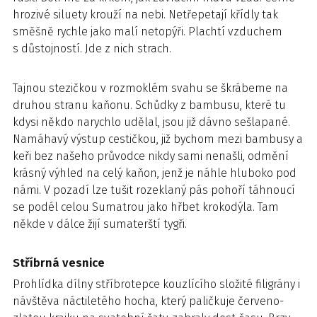
hrozivé siluety krouží na nebi. Netřepetají křídly tak
směšně rychle jako malí netopýři. Plachtí vzduchem
s důstojností. Jde z nich strach.
Tajnou stezičkou v rozmoklém svahu se škrábeme na
druhou stranu kaňonu. Schůdky z bambusu, které tu
kdysi někdo narychlo udělal, jsou již dávno sešlapané.
Namáhavý výstup cestičkou, již bychom mezi bambusy a
keři bez našeho průvodce nikdy sami nenašli, odmění
krásný výhled na celý kaňon, jenž je náhle hluboko pod
námi. V pozadí lze tušit rozeklaný pás pohoří táhnoucí
se podél celou Sumatrou jako hřbet krokodýla. Tam
někde v dálce žijí sumaterští tygři.
Stříbrná vesnice
Prohlídka dílny stříbrotepce kouzlícího složité filigrány i
návštěva náctiletého hocha, který paličkuje červeno-