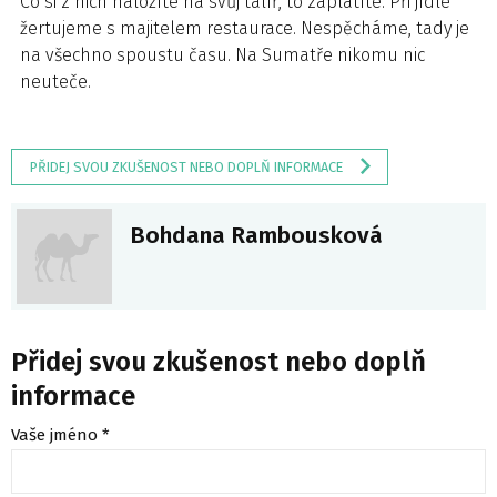
Co si z nich naložíte na svůj talíř, to zaplatíte. Při jídle
žertujeme s majitelem restaurace. Nespěcháme, tady je
na všechno spoustu času. Na Sumatře nikomu nic
neuteče.
PŘIDEJ SVOU ZKUŠENOST NEBO DOPLŇ INFORMACE
Bohdana Rambousková
Přidej svou zkušenost nebo doplň
informace
Vaše jméno *