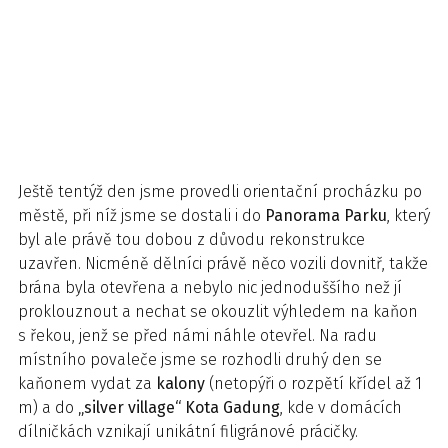
Ještě tentýž den jsme provedli orientační procházku po
městě, při níž jsme se dostali i do
Panorama Parku
, který
byl ale právě tou dobou z důvodu rekonstrukce
uzavřen. Nicméně dělníci právě něco vozili dovnitř, takže
brána byla otevřena a nebylo nic jednoduššího než jí
proklouznout a nechat se okouzlit výhledem na kaňon
s řekou, jenž se před námi náhle otevřel. Na radu
místního povaleče jsme se rozhodli druhý den se
kaňonem vydat za
kalony
(netopýři o rozpětí křídel až 1
m) a do
„silver village“ Kota Gadung
, kde v domácích
dílničkách vznikají unikátní filigránové prácičky.