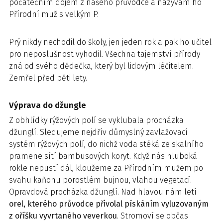
počátečním dojem z našeho průvodce a nazývám ho
Přírodní muž s velkým P.
Prý nikdy nechodil do školy, jen jeden rok a pak ho učitel
pro neposlušnost vyhodil. Všechna tajemství přírody
zná od svého dědečka, který byl lidovým léčitelem.
Zemřel před pěti lety.
Výprava do džungle
Z obhlídky rýžových polí se vyklubala procházka
džunglí. Sledujeme nejdřív důmyslný zavlažovací
systém rýžových polí, do nichž voda stéká ze skalního
pramene sítí bambusových koryt. Když nás hluboká
rokle nepustí dál, kloužeme za Přírodním mužem po
svahu kaňonu porostlém bujnou, vlahou vegetací.
Opravdová procházka džunglí. Nad hlavou nám letí
orel, kterého průvodce přivolal pískáním vyluzovaným
z oříšku vyvrtaného veverkou
. Stromoví se občas