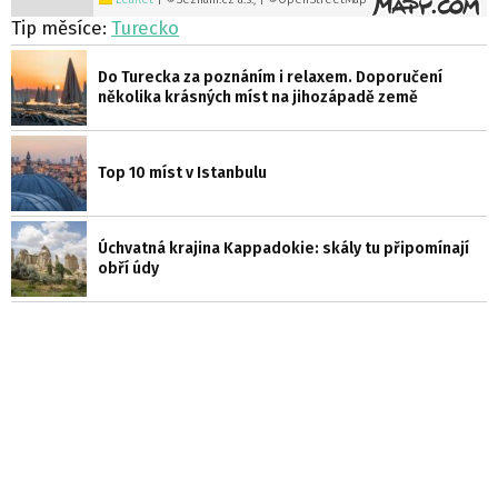
Tip měsíce:
Turecko
Do Turecka za poznáním i relaxem. Doporučení
několika krásných míst na jihozápadě země
Top 10 míst v Istanbulu
Úchvatná krajina Kappadokie: skály tu připomínají
obří údy