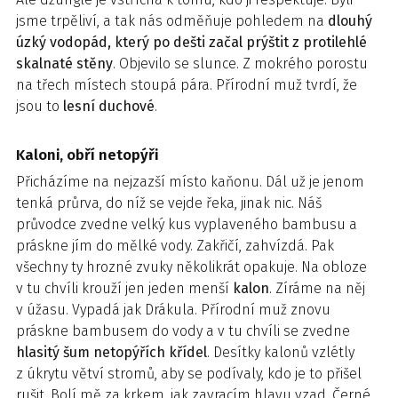
jsme trpěliví, a tak nás odměňuje pohledem na
dlouhý
úzký vodopád, který po dešti začal prýštit z protilehlé
skalnaté stěny
. Objevilo se slunce. Z mokrého porostu
na třech místech stoupá pára. Přírodní muž tvrdí, že
jsou to
lesní duchové
.
Kaloni, obří netopýři
Přicházíme na nejzazší místo kaňonu. Dál už je jenom
tenká průrva, do níž se vejde řeka, jinak nic. Náš
průvodce zvedne velký kus vyplaveného bambusu a
práskne jím do mělké vody. Zakřičí, zahvízdá. Pak
všechny ty hrozné zvuky několikrát opakuje. Na obloze
v tu chvíli krouží jen jeden menší
kalon
. Zíráme na něj
v úžasu. Vypadá jak Drákula. Přírodní muž znovu
práskne bambusem do vody a v tu chvíli se zvedne
hlasitý šum netopýřích křídel
. Desítky kalonů vzlétly
z úkrytu větví stromů, aby se podívaly, kdo je to přišel
rušit. Bolí mě za krkem, jak zavracím hlavu vzad. Černé