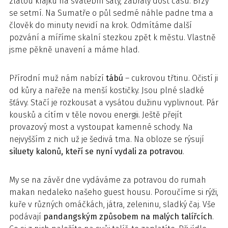
zlatou krajku na svatební šaty, zabraly dost času. Brzy
se setmí. Na Sumatře o půl sedmé náhle padne tma a
člověk do minuty nevidí na krok. Odmítáme další
pozvání a míříme skalní stezkou zpět k městu. Vlastně
jsme pěkně unavení a máme hlad.
Přírodní muž nám nabízí
tábú
– cukrovou třtinu. Očistí ji
od kůry a nařeže na menší kostičky. Jsou plné sladké
šťávy. Stačí je rozkousat a vysátou dužinu vyplivnout. Pár
kousků a cítím v těle novou energii. Ještě přejít
provazový most a vystoupat kamenné schody. Na
nejvyšším z nich už je šedivá tma. Na obloze se rýsují
siluety kalonů, kteří se nyní vydali za potravou
.
My se na závěr dne vydáváme za potravou do rumah
makan nedaleko našeho guest housu. Poroučíme si rýži,
kuře v různých omáčkách, játra, zeleninu, sladký čaj. Vše
podávají
pandangským způsobem na malých talířcích
.