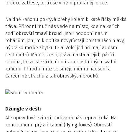
prudce zatřese, to jak se v něm prohánějí opice.
Na dně kaňonu pokrývá břehy kolem klikaté říčky měkká
tráva. Přírodní muž nás vede na místo, kde na keřích
sedí
obrovští tmaví brouci
. Jsou podobní našim
roháčům, jen jim klepítka nevyrůstají po stranách hlavy,
nýbrž kolmo ke zbytku těla. Velcí jedinci mají až osm
centimetrů. Máme štěstí, právě nastala jejich pářící
sezóna, takže slezli do údolí z nedostupných svahů
kaňonu. Přírodní muž se směje mému nadšení a
Careenině strachu z tak obrovských brouků.
Džungle v dešti
Ale opravdová zvířecí podívaná nás teprve čeká. Na
konci kaňonu prý žijí
kaloni (flying foxes)
. Obrovští
netopýři, rozpětí jejichž blanitých křídel dosahuje až