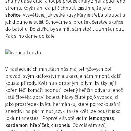
známý už se otáčí a loupe proužek kůry z nenápadného
stromu. Když nám dá přičichnout, zjistíme, že je to
skořice
. Vysvětluje, jak velké kusy kůry je třeba oloupat a
jak dlouho je sušit. Schováme si proužek čerstvé skořice
do batohu. Do zítřka by se měl sám stočit a zhnědnout.
Pak si ho dáme do kafe.
V následujících minutách nás majitel rýžových polí
provádí svým královstvím a ukazuje nám mnohá další
kouzla přírody. Květinu s drobnými bílými kvítky, jejíž
kořen léčí komáří bodnutí, zelený keř čiri, odvar z jehož
listů člověka zbaví bolesti hlavy, žluté pójó vypadající
jako prostředek květu heřmánku, které po rozkousání
znecitliví na pár minut jazyk, takže květ lze použít jako
lokální anestezii. Poprvé v životě vidím
lemongrass
,
kardamon
,
hřebíček
,
citronelu
. Odvolávám svůj