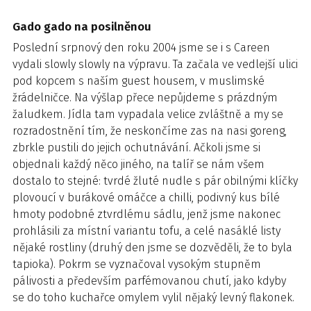
Gado gado na posilněnou
Poslední srpnový den roku 2004 jsme se i s Careen
vydali slowly slowly na výpravu. Ta začala ve vedlejší ulici
pod kopcem s naším guest housem, v muslimské
žrádelničce. Na výšlap přece nepůjdeme s prázdným
žaludkem. Jídla tam vypadala velice zvláštně a my se
rozradostnění tím, že neskončíme zas na nasi goreng,
zbrkle pustili do jejich ochutnávání. Ačkoli jsme si
objednali každý něco jiného, na talíř se nám všem
dostalo to stejné: tvrdé žluté nudle s pár obilnými klíčky
plovoucí v burákové omáčce a chilli, podivný kus bílé
hmoty podobné ztvrdlému sádlu, jenž jsme nakonec
prohlásili za místní variantu tofu, a celé nasáklé listy
nějaké rostliny (druhý den jsme se dozvěděli, že to byla
tapioka). Pokrm se vyznačoval vysokým stupněm
pálivosti a především parfémovanou chutí, jako kdyby
se do toho kuchařce omylem vylil nějaký levný flakonek.