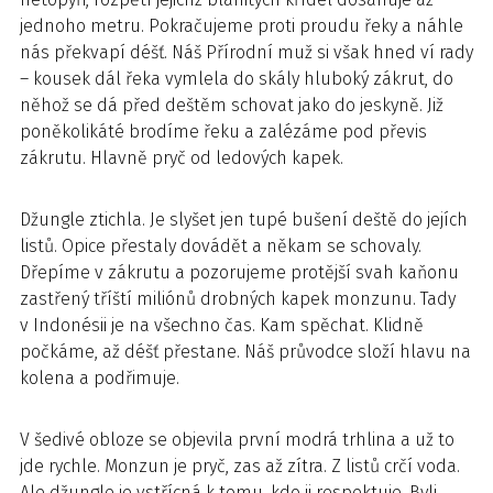
jednoho metru. Pokračujeme proti proudu řeky a náhle
nás překvapí déšť. Náš Přírodní muž si však hned ví rady
– kousek dál řeka vymlela do skály hluboký zákrut, do
něhož se dá před deštěm schovat jako do jeskyně. Již
poněkolikáté brodíme řeku a zalézáme pod převis
zákrutu. Hlavně pryč od ledových kapek.
Džungle ztichla. Je slyšet jen tupé bušení deště do jejích
listů. Opice přestaly dovádět a někam se schovaly.
Dřepíme v zákrutu a pozorujeme protější svah kaňonu
zastřený tříští miliónů drobných kapek monzunu. Tady
v Indonésii je na všechno čas. Kam spěchat. Klidně
počkáme, až déšť přestane. Náš průvodce složí hlavu na
kolena a podřimuje.
V šedivé obloze se objevila první modrá trhlina a už to
jde rychle. Monzun je pryč, zas až zítra. Z listů crčí voda.
Ale džungle je vstřícná k tomu, kdo ji respektuje. Byli