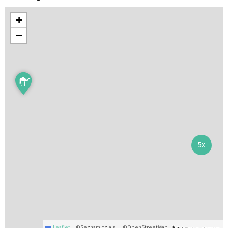
+
−
5x
Leaflet
|
©Seznam.cz a.s., | ©OpenStreetMap