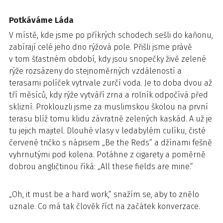
Potkáváme Láda
V místě, kde jsme po příkrých schodech sešli do kaňonu,
zabírají celé jeho dno rýžová pole. Přišli jsme právě
v tom šťastném období, kdy jsou snopečky živě zelené
rýže rozsázeny do stejnoměrných vzdáleností a
terasami políček vytrvale zurčí voda. Je to doba dvou až
tří měsíců, kdy rýže vytváří zrna a rolník odpočívá před
sklizní. Proklouzli jsme za muslimskou školou na první
terasu blíž tomu klidu závratně zelených kaskád. A už je
tu jejich majitel. Dlouhé vlasy v ledabylém culíku, čisté
červené tričko s nápisem „Be the Reds“ a džínami fešně
vyhrnutými pod kolena. Potáhne z cigarety a poměrně
dobrou angličtinou říká: „All these fields are mine.“
„Oh, it must be a hard work,“ snažím se, aby to znělo
uznale. Co má tak člověk říct na začátek konverzace.