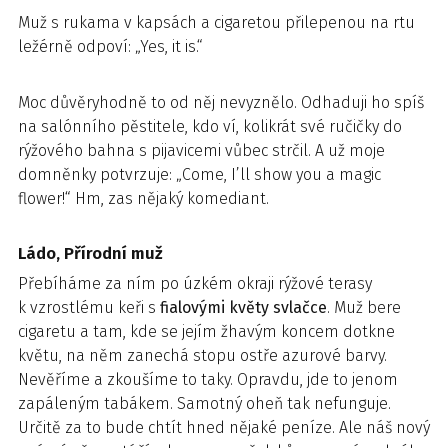
Muž s rukama v kapsách a cigaretou přilepenou na rtu
ležérně odpoví: „Yes, it is.“
Moc důvěryhodně to od něj nevyznělo. Odhaduji ho spíš
na salónního pěstitele, kdo ví, kolikrát své ručičky do
rýžového bahna s pijavicemi vůbec strčil. A už moje
domněnky potvrzuje: „Come, I’ll show you a magic
flower!“ Hm, zas nějaký komediant.
Ládo, Přírodní muž
Přebíháme za ním po úzkém okraji rýžové terasy
k vzrostlému keři s
fialovými květy svlačce
. Muž bere
cigaretu a tam, kde se jejím žhavým koncem dotkne
květu, na něm zanechá stopu ostře azurové barvy.
Nevěříme a zkoušíme to taky. Opravdu, jde to jenom
zapáleným tabákem. Samotný oheň tak nefunguje.
Určitě za to bude chtít hned nějaké peníze. Ale náš nový